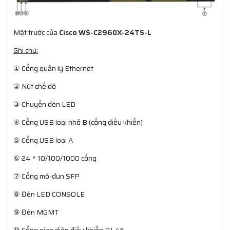
Mặt trước của
Cisco WS-C2960X-24TS-L​
Ghi chú:
① Cổng quản lý Ethernet
② Nút chế độ
③ Chuyển đèn LED
④ Cổng USB loại nhỏ B (cổng điều khiển)
⑤ Cổng USB loại A
⑥ 24 * 10/100/1000 cổng
⑦ Cổng mô-đun SFP
⑧ Đèn LED CONSOLE
⑨ Đèn MGMT
⑩ Cổng giao diện điều khiển RJ-45