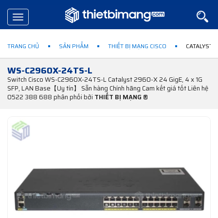
Toggle
navigation
TRANG CHỦ
SẢN PHẨM
THIẾT BỊ MẠNG CISCO
CATALYST 
WS-C2960X-24TS-L
Switch Cisco WS-C2960X-24TS-L Catalyst 2960-X 24 GigE, 4 x 1G
SFP, LAN Base【Uy tín】 Sẵn hàng Chính hãng Cam kết giá tốt Liên hệ
0522 388 688 phân phối bởi
THIẾT BỊ MẠNG ®