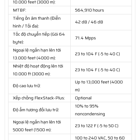
10.000 feet (3000 m):
MTBF:
564,910 hours
Tiếng ồn âm thanh (Điển
42 dB / 46 dB
hình / Tối đa):
Tốc độ chuyển tiếp (Gói 64
71.4 Mpps
byte):
Ngoại lệ ngắn hạn lên tới
23 to 104 F (-5 to 40 C)
13.000 feet (4000 m):
Nhiệt độ hoạt động lên tới
23 to 104 F (-5 to 40 C)
10.000 ft (3000 m):
Up to 13,000 feet (4000
Độ cao lưu trữ:
m)
Xếp chồng FlexStack-Plus:
Optional
10% to 95%
Độ ẩm tương đối lưu trữ:
noncondensing
Ngoại lệ ngắn hạn lên tới
23 to 122 F (-5 to 50 C)
5000 feet (1500 m):
100 to 240 VAC, 50 to 60