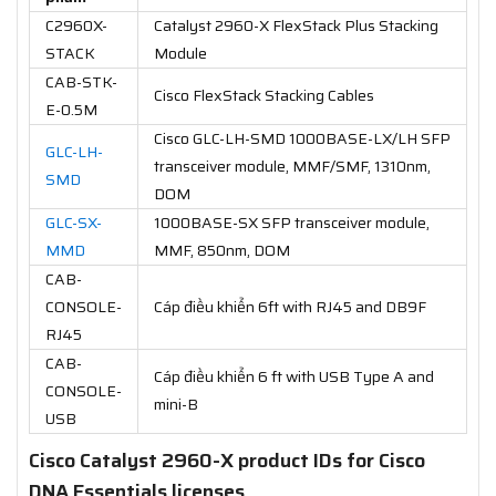
C2960X-
Catalyst 2960-X FlexStack Plus Stacking
STACK
Module
CAB-STK-
Cisco FlexStack Stacking Cables
E-0.5M
Cisco GLC-LH-SMD 1000BASE-LX/LH SFP
GLC-LH-
transceiver module, MMF/SMF, 1310nm,
SMD
DOM
GLC-SX-
1000BASE-SX SFP transceiver module,
MMD
MMF, 850nm, DOM
CAB-
CONSOLE-
Cáp điều khiển 6ft with RJ45 and DB9F
RJ45
CAB-
Cáp điều khiển 6 ft with USB Type A and
CONSOLE-
mini-B
USB
Cisco Catalyst 2960-X product IDs for Cisco
DNA Essentials licenses