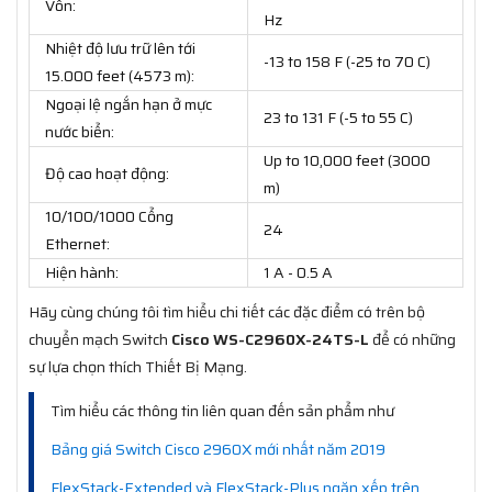
Vôn:
Hz
Nhiệt độ lưu trữ lên tới
-13 to 158 F (-25 to 70 C)
15.000 feet (4573 m):
Ngoại lệ ngắn hạn ở mực
23 to 131 F (-5 to 55 C)
nước biển:
Up to 10,000 feet (3000
Độ cao hoạt động:
m)
10/100/1000 Cổng
24
Ethernet:
Hiện hành:
1 A - 0.5 A
Hãy cùng chúng tôi tìm hiểu chi tiết các đặc điểm có trên bộ
chuyển mạch Switch
Cisco WS-C2960X-24TS-L
để có những
sự lựa chọn thích Thiết Bị Mạng.
Tìm hiểu các thông tin liên quan đến sản phẩm như
Bảng giá Switch Cisco 2960X mới nhất năm 2019
FlexStack-Extended và FlexStack-Plus ngăn xếp trên