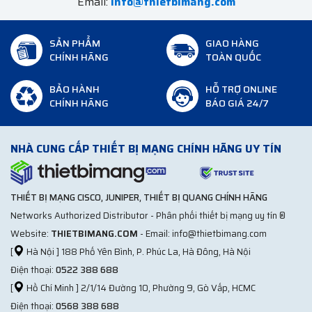
Email:
info@thietbimang.com
SẢN PHẨM
GIAO HÀNG
CHÍNH HÃNG
TOÀN QUỐC
BẢO HÀNH
HỖ TRỢ ONLINE
CHÍNH HÃNG
BÁO GIÁ 24/7
NHÀ CUNG CẤP THIẾT BỊ MẠNG CHÍNH HÃNG UY TÍN
THIẾT BỊ MẠNG CISCO, JUNIPER, THIẾT BỊ QUANG CHÍNH HÃNG
Networks Authorized Distributor - Phân phối thiết bị mạng uy tín ®
Website:
THIETBIMANG.COM
- Email: info@thietbimang.com
[
Hà Nội ] 188 Phố Yên Bình, P. Phúc La, Hà Đông, Hà Nội
Điện thoại:
0522 388 688
[
Hồ Chí Minh ] 2/1/14 Đường 10, Phường 9, Gò Vấp, HCMC
Điện thoại:
0568 388 688