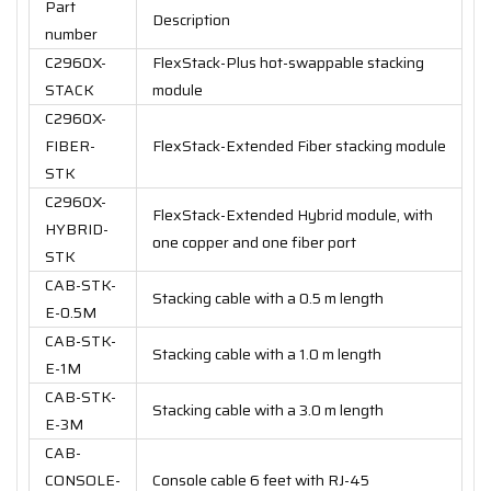
Part
Description
number
C2960X-
FlexStack-Plus hot-swappable stacking
STACK
module
C2960X-
FIBER-
FlexStack-Extended Fiber stacking module
STK
C2960X-
FlexStack-Extended Hybrid module, with
HYBRID-
one copper and one fiber port
STK
CAB-STK-
Stacking cable with a 0.5 m length
E-0.5M
CAB-STK-
Stacking cable with a 1.0 m length
E-1M
CAB-STK-
Stacking cable with a 3.0 m length
E-3M
CAB-
CONSOLE-
Console cable 6 feet with RJ-45