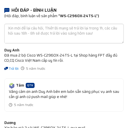
HỎI ĐÁP - BÌNH LUẬN
(Hỏi đáp, bình luận về sản phẩm
"WS-C2960X-24TS-L")
Duy Anh
Đã mua 2 bộ Cisco WS-C2960X-24TS-L tại Shop hàng FPT đầy đủ
CO,CQ Cisco Việt Nam cấp uy tín rồi.
Trả lời
5 năm trước
Tâm
QTV
Vâng cảm ơn anh Duy Anh bên em luôn sẵn sàng phục vụ anh sau
cần gì anh cứ push mail giúp e nhé!
5 năm trước
Dương
Xin báo giá 2 cái WS-C2960X-24TS-L qua mail