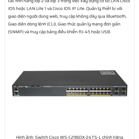
các tính năng lớp 2 và lớp 3 trong việc xây dựng cơ sở LAN Cisco
IOS hoặc LAN Lite 1 và Cisco IOS IP Lite. Quản lý thiết bị với
giao diện người dùng web, truy cập không dây qua Bluetooth,
Giao diện dòng lệnh (CLI), Giao thức quản lý mạng đơn giản
(SNMP) và truy cập bảng điều khiển RJ-45 hoặc USB.
Hình ảnh: Switch Cisco WS-C2960X-24TS-L chính hãng