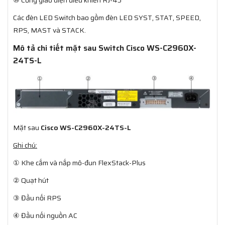
Các đèn LED Switch bao gồm đèn LED SYST, STAT, SPEED,
RPS, MAST và STACK.
Mô tả chi tiết mặt sau Switch Cisco WS-C2960X-
24TS-L
Mặt sau
Cisco WS-C2960X-24TS-L​
Ghi chú:
① Khe cắm và nắp mô-đun FlexStack-Plus
② Quạt hút
③ Đầu nối RPS
④ Đầu nối nguồn AC