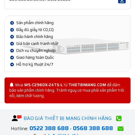
Sản phẩm chính hãng
Đầy đủ giấy tờ CO,CQ
Bảo hành chính hãng
Giá bán cạnh tranh nhất
Dịch vụ chuyên nghiệp
Giao hàng toàn Quốc
Hỗ trợ kỹ thuật 24/7
Mua
WS-C2960X-24TS-L
từ
THIETBIMANG.COM
để đảm
bảo sản phẩm chính hãng. Tránh nguy cơ mua phải sản phẩm trôi
nổi, kém chất lượng.
BÁO GIÁ THIẾT BỊ MẠNG CHÍNH HÃNG
0522 388 688
0568 388 688
Hotline:
-