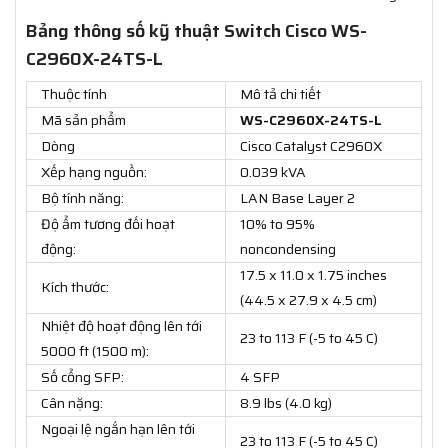
Bảng thông số kỹ thuật Switch Cisco WS-
C2960X-24TS-L
Thuộc tính
Mô tả chi tiết
Mã sản phẩm
WS-C2960X-24TS-L
Dòng
Cisco Catalyst C2960X
Xếp hạng nguồn:
0.039 kVA
Bộ tính năng:
LAN Base Layer 2
Độ ẩm tương đối hoạt
10% to 95%
động:
noncondensing
17.5 x 11.0 x 1.75 inches
Kích thước:
(44.5 x 27.9 x 4.5 cm)
Nhiệt độ hoạt động lên tới
23 to 113 F (-5 to 45 C)
5000 ft (1500 m):
Số cổng SFP:
4 SFP
Cân nặng:
8.9 lbs (4.0 kg)
Ngoại lệ ngắn hạn lên tới
23 to 113 F (-5 to 45 C)