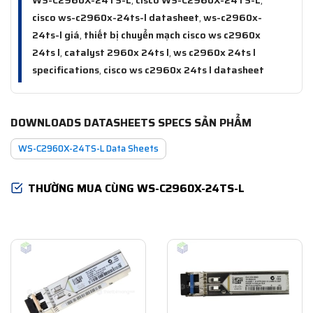
cisco ws-c2960x-24ts-l datasheet
,
ws-c2960x-
24ts-l giá
,
thiết bị chuyển mạch cisco ws c2960x
24ts l
,
catalyst 2960x 24ts l
,
ws c2960x 24ts l
specifications
,
cisco ws c2960x 24ts l datasheet
DOWNLOADS DATASHEETS SPECS SẢN PHẨM
WS-C2960X-24TS-L Data Sheets
THƯỜNG MUA CÙNG WS-C2960X-24TS-L