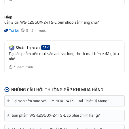
Hiệp
Cần 2 cái WS-C2960X-24TS-L bên shop sẵn hàng chứ?
Trả lời
5 năm trước
Quản trị viên
QTV
Dạ sản phẩm bên e có sẵn anh vui lòng check mail bên e đã gửi a
nhé.
5 năm trước
NHỮNG CÂU HỎI THƯỜNG GẶP KHI MUA HÀNG
★
Tại sao nên mua WS-C2960X-24TS-L tại Thiết Bị Mạng?
★
Sản phẩm WS-C2960X-24TS-L có phải chính hãng?