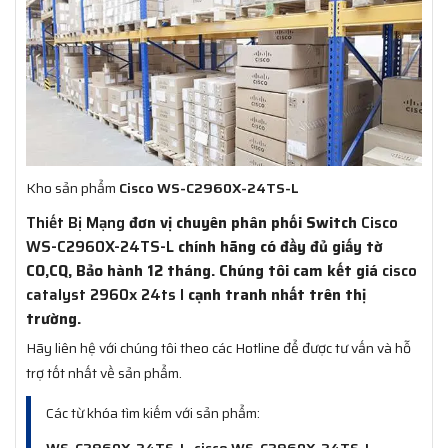
Kho sản phẩm
Cisco WS-C2960X-24TS-L
Thiết Bị Mạng
đơn vị chuyên phân phối Switch
Cisco
WS-C2960X-24TS-L
chính hãng có đầy đủ giấy tờ
CO,CQ, Bảo hành 12 tháng. Chúng tôi cam kết giá
cisco
catalyst 2960x 24ts l
cạnh tranh nhất trên thị
trường.
Hãy liên hệ với chúng tôi theo các Hotline để được tư vấn và hỗ
trợ tốt nhất về sản phẩm.
Các từ khóa tìm kiếm với sản phẩm:
WS-C2960X-24TS-L
,
cisco WS-C2960X-24TS-L
,