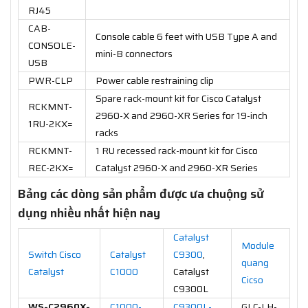
RJ45
CAB-
Console cable 6 feet with USB Type A and
CONSOLE-
mini-B connectors
USB
PWR-CLP
Power cable restraining clip
Spare rack-mount kit for Cisco Catalyst
RCKMNT-
2960-X and 2960-XR Series for 19-inch
1RU-2KX=
racks
RCKMNT-
1 RU recessed rack-mount kit for Cisco
REC-2KX=
Catalyst 2960-X and 2960-XR Series
Bảng các dòng sản phẩm được ưa chuộng sử
dụng nhiều nhất hiện nay
Catalyst
Module
Switch Cisco
Catalyst
C9300
,
quang
Catalyst
C1000
Catalyst
Cicso
C9300L
WS-C2960X-
C1000-
C9300L-
GLC-LH-