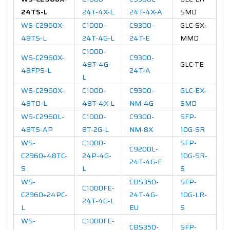
24TS-L
24T-4X-L
24T-4X-A
SMD
WS-C2960X-
C1000-
C9300-
GLC-SX-
48TS-L
24T-4G-L
24T-E
MMD
C1000-
WS-C2960X-
C9300-
48T-4G-
GLC-TE
48FPS-L
24T-A
L
WS-C2960X-
C1000-
C9300-
GLC-EX-
48TD-L
48T-4X-L
NM-4G
SMD
WS-C2960L-
C1000-
C9300-
SFP-
48TS-AP
8T-2G-L
NM-8X
10G-SR
WS-
C1000-
SFP-
C9200L-
C2960+48TC-
24P-4G-
10G-SR-
24T-4G-E
S
L
S
WS-
CBS350-
SFP-
C1000FE-
C2960+24PC-
24T-4G-
10G-LR-
24T-4G-L
L
EU
S
WS-
C1000FE-
CBS350-
SFP-