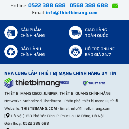
0522 388 688
0568 388 688
Hotline:
-
Email:
info@thietbimang.com
SẢN PHẨM
GIAO HÀNG
CHÍNH HÃNG
TOÀN QUỐC
BẢO HÀNH
HỖ TRỢ ONLINE
CHÍNH HÃNG
BÁO GIÁ 24/7
NHÀ CUNG CẤP THIẾT BỊ MẠNG CHÍNH HÃNG UY TÍN
THIẾT BỊ MẠNG CISCO, JUNIPER, THIẾT BỊ QUANG CHÍNH HÃNG
Networks Authorized Distributor - Phân phối thiết bị mạng uy tín ®
Website:
THIETBIMANG.COM
- Email: info@thietbimang.com
[
Hà Nội ] 188 Phố Yên Bình, P. Phúc La, Hà Đông, Hà Nội
Điện thoại:
0522 388 688