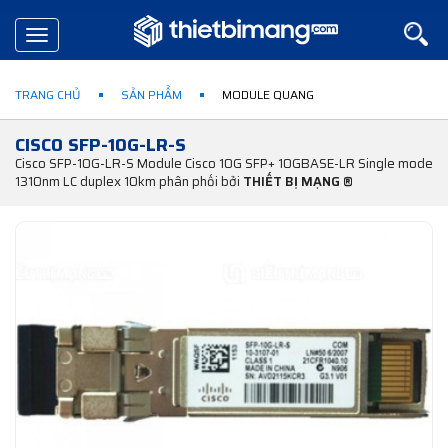
Toggle
navigation
TRANG CHỦ
SẢN PHẨM
MODULE QUANG
CISCO SFP-10G-LR-S
Cisco SFP-10G-LR-S Module Cisco 10G SFP+ 10GBASE-LR Single mode
1310nm LC duplex 10km phân phối bởi
THIẾT BỊ MẠNG ®