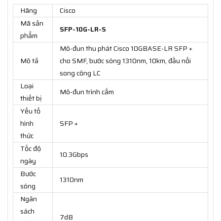
Hãng
Cisco
Mã sản
SFP-10G-LR-S
phẩm
Mô-đun thu phát Cisco 10GBASE-LR SFP +
Mô tả
cho SMF, bước sóng 1310nm, 10km, đầu nối
song công LC
Loại
Mô-đun trình cắm
thiết bị
Yếu tố
hình
SFP +
thức
Tốc độ
10.3Gbps
ngày
Bước
1310nm
sóng
Ngân
sách
7dB