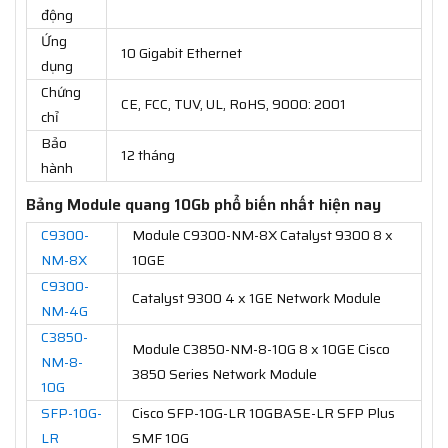
động
Ứng
10 Gigabit Ethernet
dụng
Chứng
CE, FCC, TUV, UL, RoHS, 9000: 2001
chỉ
Bảo
12 tháng
hành
Bảng Module quang 10Gb phổ biến nhất hiện nay
C9300-
Module C9300-NM-8X Catalyst 9300 8 x
NM-8X
10GE
C9300-
Catalyst 9300 4 x 1GE Network Module
NM-4G
C3850-
Module C3850-NM-8-10G 8 x 10GE Cisco
NM-8-
3850 Series Network Module
10G
SFP-10G-
Cisco SFP-10G-LR 10GBASE-LR SFP Plus
LR
SMF 10G