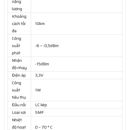
năng
lượng
Khoảng
cách tối
10km
đa
Công
suất
-6 ~ -0,5dBm
phát
Nhận
-15dBm
độ nhạy
Điện áp
3,3V
Công
suất
1W
tiêu thụ
Đầu nối
LC kép
Loại sợi
SMF
Nhiệt
độ hoạt
0 ~ 70 ° C