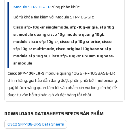
Module SFP-10G-LR
cùng phân khúc.
Bộ từ khóa tìm kiếm với Module SFP-10G-SR:
Cisco sfp-10g-sr singlemode
,
sfp-10g-sr giá
,
sfp 10g
sr
,
module quang cisco 10g
,
module quang 10gb
,
module cisco sfp 10g sr
,
cisco sfp 10g sr price
,
cisco
sfp 10g sr multimode
,
cisco original 10gbase sr sfp
module sfp 10g sr
,
Cisco sfp-10g-sr 850nm 10gbase-
sr module
CiscoSFP-10G-LR-S
module quang 10G SFP+ 10GBASE-LR
chính hãng, giá hấp dẫn đang được phân phối bởi thietbimang,
quý khách hàng quan tâm tới sản phẩm xin vui lòng liên hệ để
được tư vấn hỗ trợ báo giá và đặt hàng tốt nhất.
DOWNLOADS DATASHEETS SPECS SẢN PHẨM
CISCO SFP-10G-LR-S Data Sheets