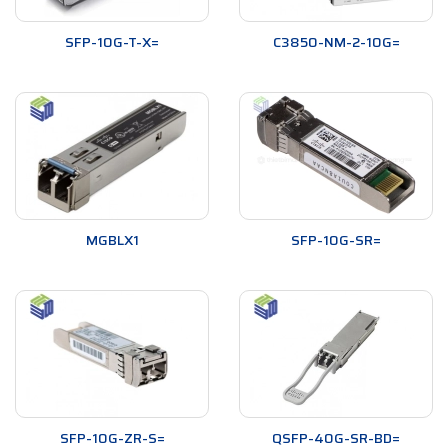
SFP-10G-T-X=
C3850-NM-2-10G=
MGBLX1
SFP-10G-SR=
SFP-10G-ZR-S=
QSFP-40G-SR-BD=