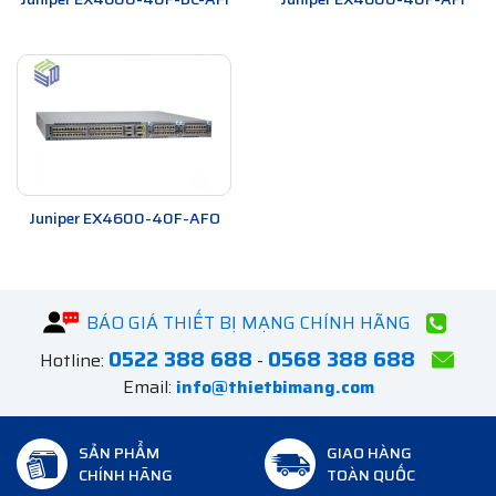
AFO
chính hãng
Bộ chuyển mạch Switch
Juniper EX4600
được ưa chuộng và
sử dụng rộng rãi trong các hệ thống mạng doanh nghiệp hiện
nay bởi tính dễ dàng quan lý, kèm theo khả năng mở rộng quy
mô linh hoạt.
Juniper EX4600-40F-AFO
BÁO GIÁ THIẾT BỊ MẠNG CHÍNH HÃNG
0522 388 688
0568 388 688
Hotline:
-
Email:
info@thietbimang.com
SẢN PHẨM
GIAO HÀNG
CHÍNH HÃNG
TOÀN QUỐC