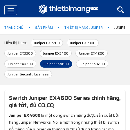
Toggle
navigation
TRANG CHỦ
SẢN PHẨM
THIẾT BỊ MẠNG JUNIPER
JUNIPER 
Hiển thị theo:
Juniper EX2200
Juniper EX2300
Juniper EX3300
Juniper EX3400
Juniper EX4200
Juniper EX4300
Juniper EX4600
Juniper EX9200
Juniper Security Licenses
Switch Juniper EX4600 Series chính hãng,
giá tốt, đủ CO,CQ
Juniper EX4600
là một dòng switch mạng được sản xuất bởi
hãng Juniper Networks. Nó là một trong những thiết bị switch
nổi tiếng của Juniper và thường được sử dụng trong các môi