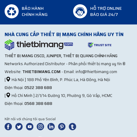
Hình ảnh: Switch Juniper EX4600 giải pháp phân phối mạng
doanh nghiệp hoàn hảo
BẢO HÀNH
HỖ TRỢ ONLINE
CHÍNH HÃNG
BÁO GIÁ 24/7
Đặc điểm của Switch Juniper EX4600 Series
Bộ chuyển mạch EX4600
này mang những nét riêng biệt
NHÀ CUNG CẤP THIẾT BỊ MẠNG CHÍNH HÃNG UY TÍN
trong thiết kế với các cổng thu phát (SFP / SFP +) và l 12 cổng
tốc độ 40GbE SFP + tốc độ dây và cổng thu phát (QSFP +)
trong nền tảng một đơn vị giá đỡ (1 U) nhỏ gọn.
THIẾT BỊ MẠNG CISCO, JUNIPER, THIẾT BỊ QUANG CHÍNH HÃNG
Juniper EX4600
cung cấp 1,44 Tbps của Lớp 2 và Lớp 3 kết
Networks Authorized Distributor - Phân phối thiết bị mạng uy tín ®
nối với các thiết bị được nối mạng như bộ định tuyến an toàn,
Website:
THIETBIMANG.COM
- Email: info@thietbimang.com
máy chủ và các thiết bị khác.
[
Hà Nội ] 188 Phố Yên Bình, P. Phúc La, Hà Đông, Hà Nội
EX4600
Series cung cấp 24 cổng 1GbE SFP / 10GbE SFP + cố
Điện thoại:
0522 388 688
định và 4 cổng 40GbE QSFP + cố định, cung cấp tính linh hoạt
[
Hồ Chí Minh ] 2/1/14 Đường 10, Phường 9, Gò Vấp, HCMC
để hỗ trợ 1GbE hỗn hợp.
Điện thoại:
0568 388 688
Kết nối với chúng tôi qua Social