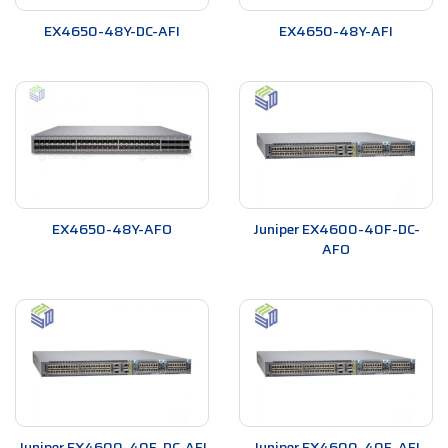
chọn với tính đa dạng trong những phân khúc sản phẩm.
EX4650-48Y-DC-AFI
EX4650-48Y-AFI
Ở phần này Thiết Bị Mạng xin gửi tới quý khách hàng hình
ảnh cũng như các thông tin cơ bản về đặc điểm có trong dòng
sản phẩm Switch
Juniper EX4600
EX4650-48Y-AFO
Juniper EX4600-40F-DC-
AFO
Hình ảnh: Bộ chuyển đổi Switch
Juniper EX4600-40F-DC-
Juniper EX4600-40F-DC-AFI
Juniper EX4600-40F-AFI