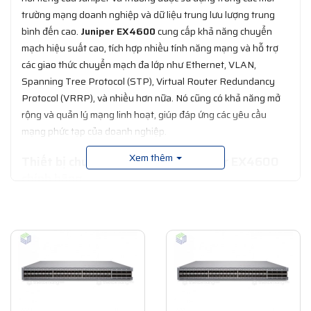
trường mạng doanh nghiệp và dữ liệu trung lưu lượng trung
bình đến cao.
Juniper EX4600
cung cấp khả năng chuyển
mạch hiệu suất cao, tích hợp nhiều tính năng mạng và hỗ trợ
các giao thức chuyển mạch đa lớp như Ethernet, VLAN,
Spanning Tree Protocol (STP), Virtual Router Redundancy
Protocol (VRRP), và nhiều hơn nữa. Nó cũng có khả năng mở
rộng và quản lý mạng linh hoạt, giúp đáp ứng các yêu cầu
mạng phức tạp của doanh nghiệp.
Xem thêm
Thiết bị chuyển mạch Switch Juniper EX4600
chính hãng
Switch EX hay vẫn được gọi là Juniper EX dòng thiết bi chuyển
mạch, bộ chuyển mạch
Switch Juniper
hội tụ đầy đủ bộ các tính
năng giúp nâng cao hiệu suất và giảm thiểu chi phí tối ưu nhất
cho doanh nghiệp, đã và đang được ưa chuộng sử dụng trên
thị trường.
Không chỉ đáp ứng các yêu cầu về kỹ thuật, bộ sản phẩm
Switch EX Juniper còn mang tới cho khách hàng nhiều sự lựa