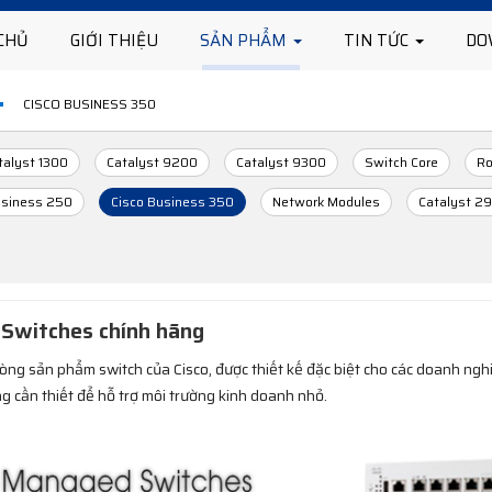
CHỦ
GIỚI THIỆU
SẢN PHẨM
TIN TỨC
DO
CISCO BUSINESS 350
talyst 1300
Catalyst 9200
Catalyst 9300
Switch Core
Ro
usiness 250
Cisco Business 350
Network Modules
Catalyst 2
 Switches chính hãng
òng sản phẩm switch của Cisco, được thiết kế đặc biệt cho các doanh ngh
 cần thiết để hỗ trợ môi trường kinh doanh nhỏ.