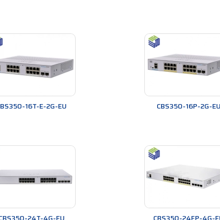
BS350-16T-E-2G-EU
CBS350-16P-2G-E
Hình ảnh: Thiết bị mạng Cisco Business CBS350 Series chính hãng
g được sử dụng phổ biến
com/san-pham/Catalyst-9200.html
com/san-pham/Catalyst-1000.html
ng.com/san-pham/Cisco-Business-110.html
CBS350-24T-4G-EU
CBS350-24FP-4G-E
ang.com/san-pham/Cisco-Business-250.html