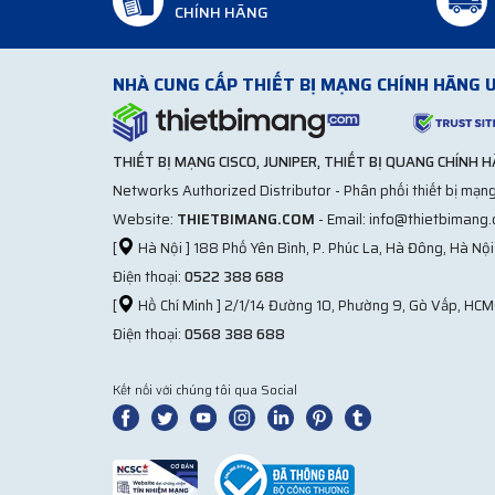
CHÍNH HÃNG
NHÀ CUNG CẤP THIẾT BỊ MẠNG CHÍNH HÃNG U
THIẾT BỊ MẠNG CISCO, JUNIPER, THIẾT BỊ QUANG CHÍNH 
Networks Authorized Distributor - Phân phối thiết bị mạng
Website:
THIETBIMANG.COM
- Email: info@thietbimang
[
Hà Nội ] 188 Phố Yên Bình, P. Phúc La, Hà Đông, Hà Nội
Điện thoại:
0522 388 688
[
Hồ Chí Minh ] 2/1/14 Đường 10, Phường 9, Gò Vấp, HCM
Điện thoại:
0568 388 688
Kết nối với chúng tôi qua Social