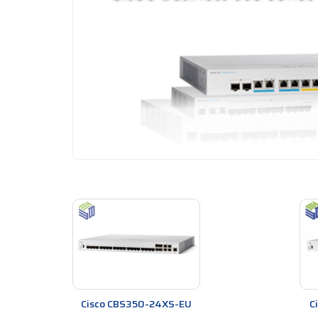
Cisco Business CBS350
(CBS350 Series) Managed
thiệu.
Cisco Business 350
thuộc phân khúc thiết bị c
hợp thêm một số tiện ích mới đáp ứng cho văn phòng n
Switch Cisco Business 350 Series
là dòng thiết bị 
các liên kết uplink module quang SFP Gigabit hoặc SF
Cisco CBS350-24XS-EU
C