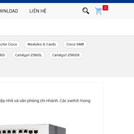
0
WNLOAD
LIÊN HỆ
uter Cisco
Modules & Cards
Cisco SMB
960
Catalyst 2960L
Catalyst 2960X
iệp nhỏ và văn phòng chi nhánh. Các switch trong