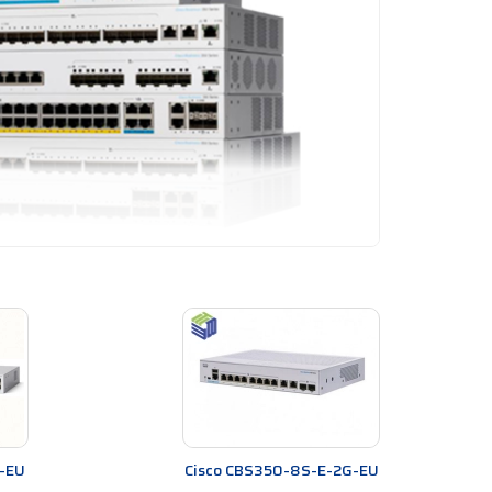
 pháp mạng Cisco Business được Cisco Systems giới
y đủ các tính năng quan trọng, đồng thời còn tích
ới 8 đến 48 ports (cổng) kết nối Gigabit Ethernet và
ựng phù hợp cho các mạng văn phòng nhỏ.
-EU
Cisco CBS350-8S-E-2G-EU