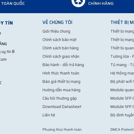
TOÀN QUỐC
CHÍNH HÃNG
VỀ CHÚNG TÔI
THIẾT BỊ 
Y TÍN
Giới thiệu chung
Thiết bị mạng
Chính sách bảo mật
Thiết bị mạng
HÃNG
Chính sách bán hàng
Thiết bị quan
 uy tín ®
Chính sách giao nhận
Tường lửa - F
.com
Bảo hành - đổi trả hàng
Tủ mang - T
Hình thức thanh toán
Hệ thống mạ
Báo giá thiết bị mạng
Bộ phát wifi
C
Hướng dẫn mua hàng
Module quan
Câu hỏi thường gặp
Module SFP C
Download Datasheet
Module SFP 
Liên hệ
Bộ đinh tuyến
Phương thức thanh toán
DMCA Protect