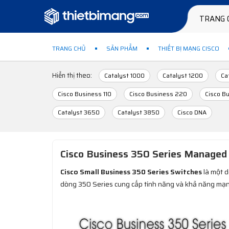
TRANG 
TRANG CHỦ
SẢN PHẨM
THIẾT BỊ MẠNG CISCO
Hiển thị theo:
Catalyst 1000
Catalyst 1200
Ca
Cisco Business 110
Cisco Business 220
Cisco B
Catalyst 3650
Catalyst 3850
Cisco DNA
Cisco Business 350 Series Managed
Cisco Small Business 350 Series Switches
là một d
dòng 350 Series cung cấp tính năng và khả năng mạng