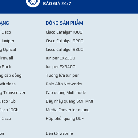
BÁO GIÁ 24/7
MẠNG
DÒNG SẢN PHẨM
 Cisco
Cisco Catalyst 1000
 Juniper
Cisco Catalyst 9200
g Optical
Cisco Catalyst 9300
irewall
Juniper EX2300
ủ Rack
Juniper EX3400
ng cáp đồng
Tường lửa Juniper
 Wireless
Palo Alto Networks
g Transceiver
Cáp quang Multimode
isco 1Gb
Dây nhảy quang SMF MMF
Cisco 10Gb
Media Converter quang
 Cisco
Hộp phối quang ODF
ion
Liên kết website
Vợt Pickleball