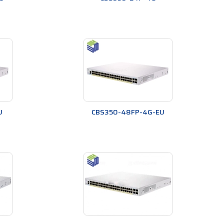
thiết bị chuyển mạch này là một phần trong danh mục
sự kết hợp giữa hiệu suất, khả năng chi trả và dễ sử
24 và 48 cổng. Các thiết bị chuyển mạch này thường
U
CBS350-48FP-4G-EU
a Ethernet Plus (PoE+), cho phép bạn cấp nguồn cho
nguồn riêng biệt.
 người dùng không có kiến thức sâu rộng về mạng. Họ
u khiển doanh nghiệp của Cisco, một nền tảng quản lý
n trọng cho các ứng dụng như hội nghị thoại hoặc