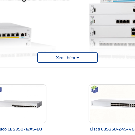
Xem thêm
 Switches
là dòng thiết bị chuyển mạch cao cấp nhất trong 3 dòng giải
huyển mạch cho phép quản lý được. Thiết bị chuyển mạch này cung cấp đầ
hỏ với giá cả cực kỳ phải chăng.
chuyển mạch Ethernet được quản lý cấu hình cố định. Các mô hình có sẵn v
P+ 10 Gigabit, mang lại sự linh hoạt tối ưu để tạo chính xác khối xây d
isco CBS350-12XS-EU
Cisco CBS350-24S-4G