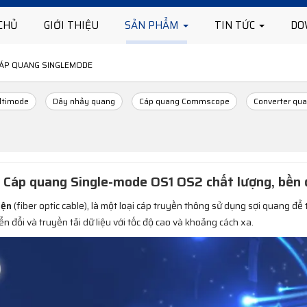
CHỦ
GIỚI THIỆU
SẢN PHẨM
TIN TỨC
DO
ÁP QUANG SINGLEMODE
ltimode
Dây nhảy quang
Cáp quang Commscope
Converter qu
Cáp quang Single-mode OS1 OS2 chất lượng, bền đ
iện
(fiber optic cable), là một loại cáp truyền thông sử dụng sợi quang để
 đổi và truyền tải dữ liệu với tốc độ cao và khoảng cách xa.