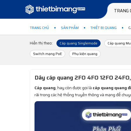
TRANG 
TRANG CHỦ
SẢN PHẨM
THIẾT BỊ QUANG
C
Hiển thị theo:
Cáp quang Singlemode
Cáp quang Mu
Switch mạng PoE
Phụ kiện quang
Dây cáp quang 2FO 4FO 12FO 24FO, 
Cáp quang
, hay còn được gọi là
cáp quang quang đ
rãi trong các hệ thống truyền thông và mạng để chuyển