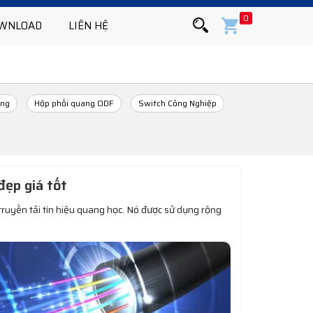
0
WNLOAD
LIÊN HỆ
ang
Hộp phối quang ODF
Switch Công Nghiệp
ẹp giá tốt
 truyền tải tín hiệu quang học. Nó được sử dụng rộng