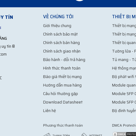
VỀ CHÚNG TÔI
THIẾT BỊ 
Y TÍN
n toàn với
cáp quang Multimode
, loại dây cáp này phân tách thành nhiều 
thác được tối đa hiệu suất.
Giới thiệu chung
Thiết bị mạng
Chính sách bảo mật
Thiết bị mạng
m, tín hiệu được truyền theo một đường thẳng bởi vậy cho phép thực hiện 
HÃNG
i 120Km lớn hơn nhiều so với dây cáp Multimode.
Cáp Single
chuyên được s
Chính sách bán hàng
Thiết bị quan
 uy tín ®
t bị Multimode.
Chính sách giao nhận
Tường lửa - F
.com
Bảo hành - đổi trả hàng
Tủ mang - T
Hình thức thanh toán
Hệ thống mạ
Báo giá thiết bị mạng
Bộ phát wifi
C
Hướng dẫn mua hàng
Module quan
Câu hỏi thường gặp
Module SFP C
Download Datasheet
Module SFP 
Liên hệ
Bộ đinh tuyến
Phương thức thanh toán
DMCA Protect