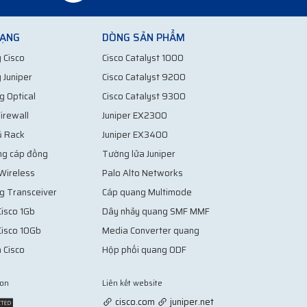
MẠNG
DÒNG SẢN PHẨM
loại riêng biệt. Mối loại có cấu tạo khác nhau để thích
 Cisco
Cisco Catalyst 1000
 Juniper
Cisco Catalyst 9200
các kết nối và truyền tải tín hiệu ở những vị trí
ử dụng để kết nối với các thiết bị, hệ thống đường
g Optical
Cisco Catalyst 9300
irewall
Juniper EX2300
ủ Rack
Juniper EX3400
ng cáp đồng
Tường lửa Juniper
 Wireless
Palo Alto Networks
g Transceiver
Cáp quang Multimode
isco 1Gb
Dây nhảy quang SMF MMF
Cisco 10Gb
Media Converter quang
 Cisco
Hộp phối quang ODF
ion
Liên kết website
Vợt Pickleball
cisco.com
juniper.net