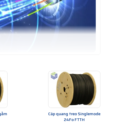
g được bao bọc bởi lớp vỏ bảo vệ và cách điện để
ữ nguyên trong quá trình truyền.
i quang. Tín hiệu quang được sử dụng để truyền tải dữ
ách truyền tải xa hơn so với các phương tiện truyền
, và các ứng dụng truyền dẫn dữ liệu khác.
 mode
giá rẻ các loại cáp quang treo, cáp quang luồn
ngầm
Cáp quang treo Singlemode
24Fo FTTH