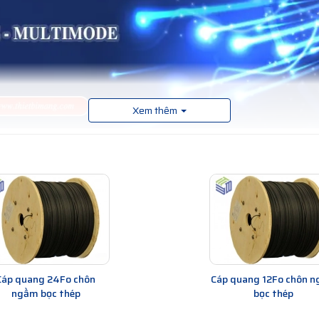
Xem thêm
ang mỏng, được làm từ chất liệu thủy tinh hoặc nhựa quang. Mỗi sợi quan
uyền tải tín hiệu quang từ điểm này đến điểm khác với mức độ tín hiệu gi
uyền đi qua sợi quang bằng cách phản xạ hoặc lọt qua liên tục trong sợ
đun mức độ ánh sáng.
tải dữ liệu với tốc độ cao, băng thông lớn, chống nhiễu tốt, và khoảng c
g rãi trong các mạng viễn thông, mạng máy tính, hệ thống cáp quang biển
), 4FO (4 core), 12FO (12 core), 24FO (24 core), Cáp quang Single
Cáp quang 24Fo chôn
Cáp quang 12Fo chôn 
ngầm bọc thép
bọc thép
8Fo (8 core)