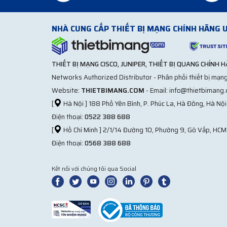
Đặc điểm của dây cáp quang Single mode
NHÀ CUNG CẤP THIẾT BỊ MẠNG CHÍNH HÃNG U
Dây cáp quang
này sở hữu những đặc điểm khác hoà
ứng theo môi trường và mục đích sử dụng nên sẽ khai 
Dây cáp Single
hoạt đông ở bước sóng 1310nm – 1550n
THIẾT BỊ MẠNG CISCO, JUNIPER, THIẾT BỊ QUANG CHÍNH 
không thuận lợi về địa lý. Khoảng cách có thể lên tớ
Networks Authorized Distributor - Phân phối thiết bị mạng
truyền
Singlemode
và không thể dùng sang các thiế
Website:
THIETBIMANG.COM
- Email: info@thietbimang
[
Hà Nội ] 188 Phố Yên Bình, P. Phúc La, Hà Đông, Hà Nội
Điện thoại:
0522 388 688
[
Hồ Chí Minh ] 2/1/14 Đường 10, Phường 9, Gò Vấp, HCM
Điện thoại:
0568 388 688
Kết nối với chúng tôi qua Social