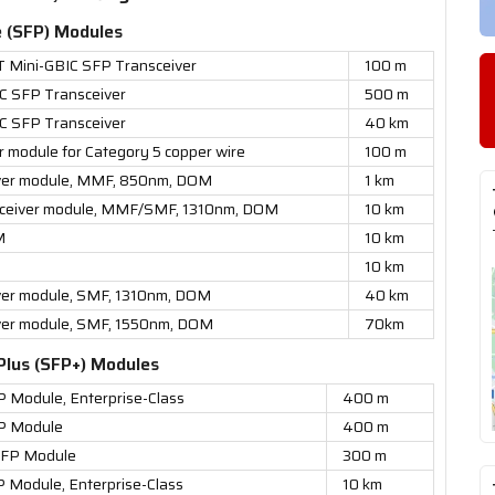
 (SFP) Modules
T Mini-GBIC SFP Transceiver
100 m
IC SFP Transceiver
500 m
IC SFP Transceiver
40 km
module for Category 5 copper wire
100 m
ver module, MMF, 850nm, DOM
1 km
ceiver module, MMF/SMF, 1310nm, DOM
10 km
M
10 km
10 km
er module, SMF, 1310nm, DOM
40 km
er module, SMF, 1550nm, DOM
70km
Plus (SFP+) Modules
Module, Enterprise-Class
400 m
P Module
400 m
FP Module
300 m
Module, Enterprise-Class
10 km