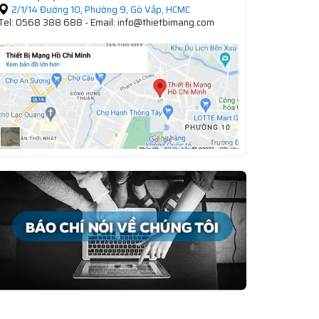
2/1/14 Đường 10, Phường 9, Gò Vấp, HCMC
Tel: 0568 388 688 - Email: info@thietbimang.com