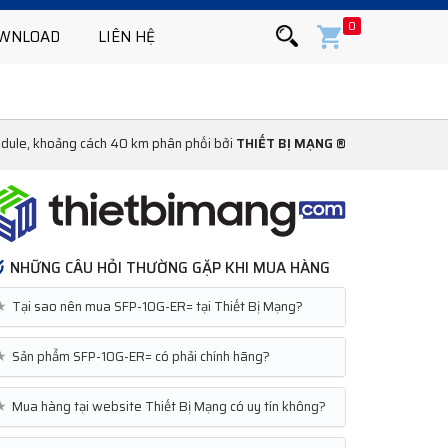
0
WNLOAD
LIÊN HỆ
ule, khoảng cách 40 km phân phối bởi
THIẾT BỊ MẠNG ®
NHỮNG CÂU HỎI THƯỜNG GẶP KHI MUA HÀNG
★
Tại sao nên mua SFP-10G-ER= tại Thiết Bị Mạng?
★
Sản phẩm SFP-10G-ER= có phải chính hãng?
★
Mua hàng tại website Thiết Bị Mạng có uy tín không?