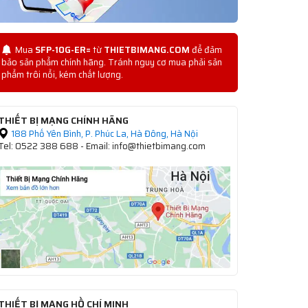
Mua
SFP-10G-ER=
từ
THIETBIMANG.COM
để đảm
bảo sản phẩm chính hãng. Tránh nguy cơ mua phải sản
phẩm trôi nổi, kém chất lượng.
THIẾT BỊ MẠNG CHÍNH HÃNG
188 Phố Yên Bình, P. Phúc La, Hà Đông, Hà Nội
Tel: 0522 388 688 - Email: info@thietbimang.com
THIẾT BỊ MẠNG HỒ CHÍ MINH