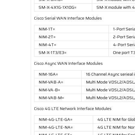
SM-X-4X1G-1X10G=
SM-X module with 4
Cisco Serial WAN Interface Modules
NIM-1T=
1-Port Seri
NIM-2T=
2-Port Seri
NIM-4T=
4-Port Seri
SM-X-1T3/E3=
One port T
Cisco Async WAN Interface Modules
NIM-16A=
16 Channel Async serieal 
NIM-VAB-A=
Multi Mode VDSL2/ADSL
NIM-VA-B=
Multi Mode VDSL2/ADSL
NIM-VAB-M=
Multi Mode VDSL2/ADSL
Cisco 4G LTE Network Interface Modules
NIM-4G-LTE-GA=
4G LTE NIM for Glob
NIM-4G-LTE-NA=
4G LTE NIM for No
NIM-4G-LTE-ST=
4G LTE NIM for Spr