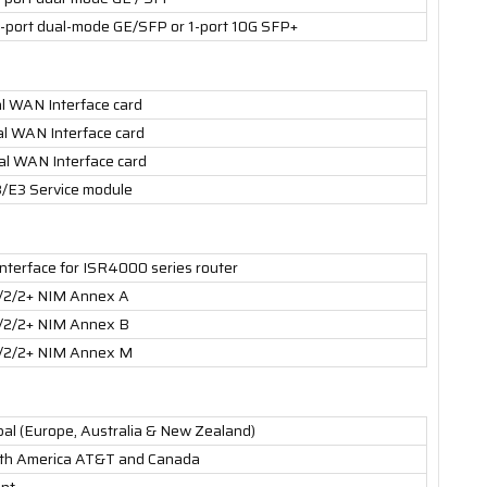
-port dual-mode GE/SFP or 1-port 10G SFP+
al WAN Interface card
al WAN Interface card
al WAN Interface card
3/E3 Service module
interface for ISR4000 series router
/2/2+ NIM Annex A
/2/2+ NIM Annex B
/2/2+ NIM Annex M
al (Europe, Australia & New Zealand)
rth America AT&T and Canada
int