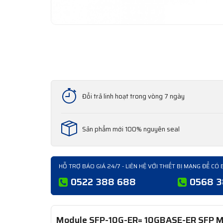
Đổi trả linh hoạt trong vòng 7 ngày
Sản phẩm mới 100% nguyên seal
HỖ TRỢ BÁO GIÁ 24/7 - LIÊN HỆ VỚI THIẾT BỊ MẠNG ĐỂ CÓ 
0522 388 688
0568 
Module SFP-10G-ER= 10GBASE-ER SFP M