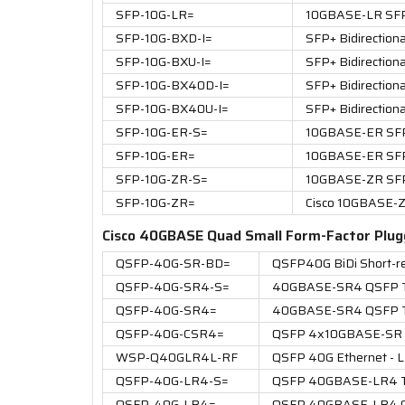
SFP-10G-LR=
10GBASE-LR SF
SFP-10G-BXD-I=
SFP+ Bidirection
SFP-10G-BXU-I=
SFP+ Bidirectiona
SFP-10G-BX40D-I=
SFP+ Bidirection
SFP-10G-BX40U-I=
SFP+ Bidirection
SFP-10G-ER-S=
10GBASE-ER SFP 
SFP-10G-ER=
10GBASE-ER SF
SFP-10G-ZR-S=
10GBASE-ZR SFP 
SFP-10G-ZR=
Cisco 10GBASE-
Cisco 40GBASE Quad Small Form-Factor Plug
QSFP-40G-SR-BD=
QSFP40G BiDi Short-re
QSFP-40G-SR4-S=
40GBASE-SR4 QSFP Trn
QSFP-40G-SR4=
40GBASE-SR4 QSFP Tr
QSFP-40G-CSR4=
QSFP 4x10GBASE-SR T
WSP-Q40GLR4L-RF
QSFP 40G Ethernet -
QSFP-40G-LR4-S=
QSFP 40GBASE-LR4 Trns
QSFP-40G-LR4=
QSFP 40GBASE-LR4 OT