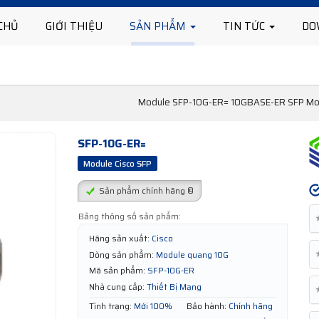
CHỦ
GIỚI THIỆU
SẢN PHẨM
TIN TỨC
DO
Module SFP-10G-ER= 10GBASE-ER SFP Mod
SFP-10G-ER=
Module Cisco SFP
Sản phẩm chính hãng ®
Bảng thông số sản phẩm:
Hãng sản xuất:
Cisco
Dòng sản phẩm:
Module quang 10G
Mã sản phẩm:
SFP-10G-ER
Nhà cung cấp:
Thiết Bị Mạng
Tình trạng:
Mới 100%
Bảo hành:
Chính hãng