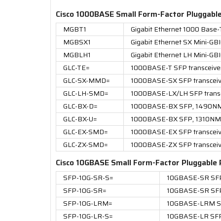
Cisco 1000BASE Small Form-Factor Pluggable
MGBT1
Gigabit Ethernet 1000 Base-
MGBSX1
Gigabit Ethernet SX Mini-GB
MGBLH1
Gigabit Ethernet LH Mini-GB
GLC-TE=
1000BASE-T SFP transceiver 
GLC-SX-MMD=
1000BASE-SX SFP transcei
GLC-LH-SMD=
1000BASE-LX/LH SFP trans
GLC-BX-D=
1000BASE-BX SFP, 1490N
GLC-BX-U=
1000BASE-BX SFP, 1310NM
GLC-EX-SMD=
1000BASE-EX SFP transceiv
GLC-ZX-SMD=
1000BASE-ZX SFP transceiv
Cisco 10GBASE Small Form-Factor Pluggable 
SFP-10G-SR-S=
10GBASE-SR SFP 
SFP-10G-SR=
10GBASE-SR SF
SFP-10G-LRM=
10GBASE-LRM S
SFP-10G-LR-S=
10GBASE-LR SFP 