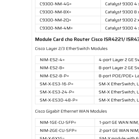
C9300-NM-4G=
Catalyst 9300 4 
C9300-NM-8X=
Catalyst 9300 8 
C9300-NM-2Q=
Catalyst 9300 2
C9300-NM-4M=
Catalyst 9300 4
Module Card cho Router Cisco ISR4221/ ISR4
Cisco Layer 2/3 EtherSwitch Modules
NIM-ES2-4=
4-port Layer 2 GE S
NIM-ES2-8=
8-port Layer 2 GE S
NIM-ES2-8-P=
8-port POE/POE+ La
SM-X-ES3-16-P=
SM-X EtherSwitch, L
SM-X-ES3-24-P=
SM-X EtherSwitch, 
SM-X-ES3D-48-P=
SM-X EtherSwitch, L
Cisco Gigabit Ethernet WAN Modules
NIM-1GE-CU-SFP=
1-port GE WAN NIM,
NIM-2GE-CU-SFP=
2-port GE WAN NIM
SM-X-6X1G=
SM-X module with 6