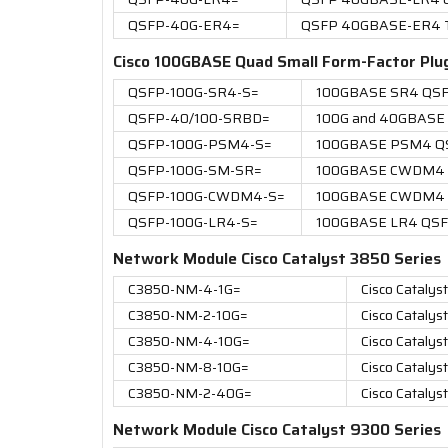
QSFP-40G-ER4=
QSFP 40GBASE-ER4 Tr
Cisco 100GBASE Quad Small Form-Factor Plu
QSFP-100G-SR4-S=
100GBASE SR4 QSFP
QSFP-40/100-SRBD=
100G and 40GBASE 
QSFP-100G-PSM4-S=
100GBASE PSM4 QSF
QSFP-100G-SM-SR=
100GBASE CWDM4 Lit
QSFP-100G-CWDM4-S=
100GBASE CWDM4 QS
QSFP-100G-LR4-S=
100GBASE LR4 QSFP 
Network Module Cisco Catalyst 3850 Series
C3850-NM-4-1G=
Cisco Cataly
C3850-NM-2-10G=
Cisco Cataly
C3850-NM-4-10G=
Cisco Cataly
C3850-NM-8-10G=
Cisco Cataly
C3850-NM-2-40G=
Cisco Cataly
Network Module Cisco Catalyst 9300 Series