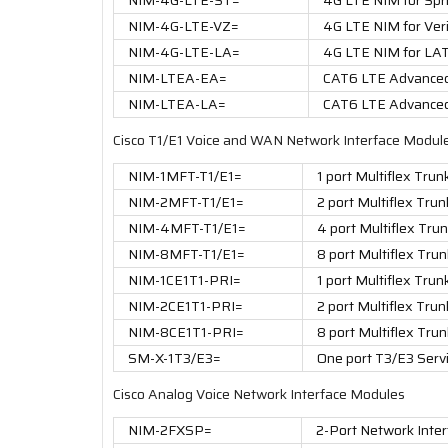
NIM-4G-LTE-VZ=
4G LTE NIM for Ver
NIM-4G-LTE-LA=
4G LTE NIM for L
NIM-LTEA-EA=
CAT6 LTE Advanced
NIM-LTEA-LA=
CAT6 LTE Advance
Cisco T1/E1 Voice and WAN Network Interface Modul
NIM-1MFT-T1/E1=
1 port Multiflex Tru
NIM-2MFT-T1/E1=
2 port Multiflex Tru
NIM-4MFT-T1/E1=
4 port Multiflex Tru
NIM-8MFT-T1/E1=
8 port Multiflex Tru
NIM-1CE1T1-PRI=
1 port Multiflex Tru
NIM-2CE1T1-PRI=
2 port Multiflex Tru
NIM-8CE1T1-PRI=
8 port Multiflex Tru
SM-X-1T3/E3=
One port T3/E3 Serv
Cisco Analog Voice Network Interface Modules
NIM-2FXSP=
2-Port Network Inte