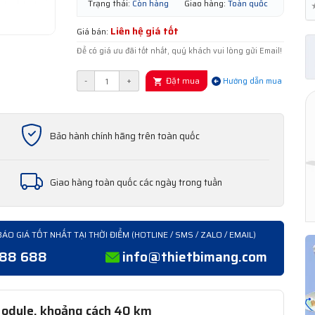
Trạng thái:
Còn hàng
Giao hàng:
Toàn quốc
Liên hệ giá tốt
Giá bán:
Để có giá ưu đãi tốt nhất, quý khách vui lòng gửi Email!
Đặt mua
-
+
Hướng dẫn mua
Bảo hành chính hãng trên toàn quốc
Giao hàng toàn quốc các ngày trong tuần
BÁO GIÁ TỐT NHẤT TẠI THỜI ĐIỂM (HOTLINE / SMS / ZALO / EMAIL)
388 688
info@thietbimang.com
odule, khoảng cách 40 km