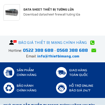
DATA SHEET THIẾT BỊ TƯỜNG LỬA
Download datasheet firewall tường lửa
BÁO GIÁ THIẾT BỊ MẠNG CHÍNH HÃNG
0522 388 688
0568 388 688
Hotline:
-
Email:
info@thietbimang.com
SẢN PHẨM
GIAO HÀNG
CHÍNH HÃNG
TOÀN QUỐC
BẢO HÀNH
HỖ TRỢ ONLINE
CHÍNH HÃNG
BÁO GIÁ 24/7