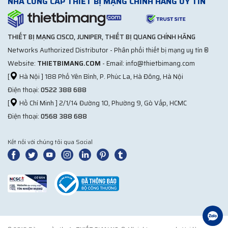
NHÀ CUNG CẤP THIẾT BỊ MẠNG CHÍNH HÃNG UY TÍN
THIẾT BỊ MẠNG CISCO, JUNIPER, THIẾT BỊ QUANG CHÍNH HÃNG
Networks Authorized Distributor - Phân phối thiết bị mạng uy tín ®
Website:
THIETBIMANG.COM
- Email: info@thietbimang.com
[
Hà Nội ] 188 Phố Yên Bình, P. Phúc La, Hà Đông, Hà Nội
Điện thoại:
0522 388 688
[
Hồ Chí Minh ] 2/1/14 Đường 10, Phường 9, Gò Vấp, HCMC
Điện thoại:
0568 388 688
Kết nối với chúng tôi qua Social