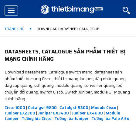
Toggle
navigation
TRANG CHỦ
DOWNLOAD DATASHEET CATALOGUE
DATASHEETS, CATALOGUE SẢN PHẨM THIẾT BỊ
MẠNG CHÍNH HÃNG
Download datasheets, Catalogue switch mạng, datasheet sản
phẩm thiết bị mạng Cisco, thiết bị mạng Juniper, dây nhảy quang,
dây cáp quang, odf quang, module quang, converter quang, bộ
chuyển đổi quang, switch Cisco, Switch Juniper, module SFP quang
chính hãng
Cisco 1000
|
Catalyst 9200
|
Catalyst 9300
|
Module Cisco
|
Juniper EX2300
|
Juniper EX3400
|
Juniper EX4600
|
Module
Juniper
|
Tường lửa Cisco
|
Tường lửa Juniper
|
Tường lửa Palo Alto