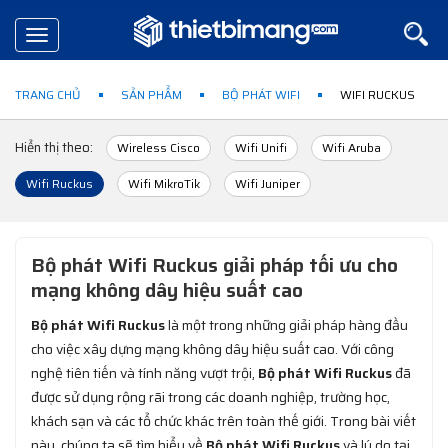
Toggle
navigation
TRANG CHỦ
SẢN PHẨM
BỘ PHÁT WIFI
WIFI RUCKUS
Hiển thị theo:
Wireless Cisco
Wifi Unifi
Wifi Aruba
Wifi Ruckus
Wifi MikroTik
Wifi Juniper
Bộ phát Wifi Ruckus giải pháp tối ưu cho
mạng không dây hiệu suất cao
Bộ phát Wifi Ruckus
là một trong những giải pháp hàng đầu
cho việc xây dựng mạng không dây hiệu suất cao. Với công
nghệ tiên tiến và tính năng vượt trội,
Bộ phát Wifi Ruckus
đã
được sử dụng rộng rãi trong các doanh nghiệp, trường học,
khách sạn và các tổ chức khác trên toàn thế giới. Trong bài viết
này, chúng ta sẽ tìm hiểu về
Bộ phát Wifi Ruckus
và lý do tại