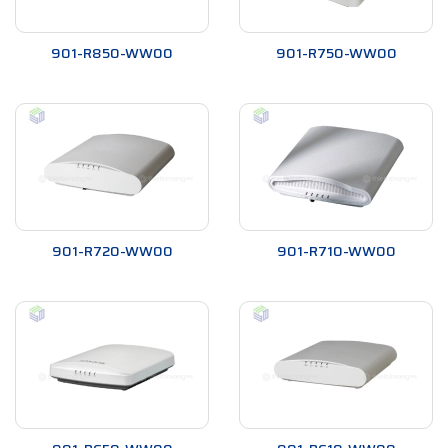
dựng mạng không dây, giúp tăng cường độ phủ sóng và độ ổn
định của mạng. Điểm đặc biệt của công nghệ này là khả năng
901-R850-WW00
901-R750-WW00
tự động tạo ra các điểm truy cập không dây (AP) để mở rộng
độ phủ sóng mạng.
Lợi ích của công nghệ SmartMesh
Công nghệ SmartMesh mang lại những lợi ích đáng kể cho
mạng không dây:
Tăng cường độ phủ sóng: Với khả năng tự động tạo ra
các AP, công nghệ SmartMesh giúp tăng cường độ phủ
901-R720-WW00
901-R710-WW00
sóng mạng, đảm bảo kết nối liên tục và ổn định.
Linh hoạt và tiết kiệm chi phí: Công nghệ này cho phép
mở rộng mạng một cách linh hoạt và tiết kiệm chi phí,
không cần phải kéo dây mạng hoặc cài đặt thêm các
thiết bị phụ trợ.
Tự động khắc phục sự cố: Nếu một AP gặp sự cố, công
nghệ SmartMesh sẽ tự động chuyển hướng tín hiệu
sang các AP khác trong mạng, giúp duy trì kết nối và
đảm bảo độ ổn định của mạng.