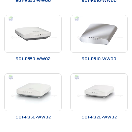
901-R650-WW00
901-R610-WW00
So sánh với công nghệ dây cáp Ethernet
Trong quá trình xây dựng mạng không dây, việc kéo dây mạng
là một việc làm tốn kém và tốn thời gian. Công nghệ
SmartMesh của Ruckus có những ưu điểm vượt trội so với việc
sử dụng dây cáp Ethernet:
Linh hoạt và tiết kiệm chi phí: Với công nghệ
SmartMesh, không cần phải kéo dây mạng, giúp tiết
901-R550-WW02
901-R510-WW00
kiệm chi phí và thời gian cho việc xây dựng mạng.
Dễ dàng mở rộng: Việc thêm các AP vào mạng thông
qua công nghệ SmartMesh rất đơn giản và nhanh
chóng, trong khi việc kéo dây mạng cần phải tính toán
và lập kế hoạch kỹ lưỡng.
Khả năng tự động khắc phục sự cố: Trong trường hợp có
sự cố xảy ra với dây cáp Ethernet, việc khắc phục và
thay thế sẽ tốn nhiều thời gian và chi phí hơn so với việc
901-R350-WW02
901-R320-WW02
sử dụng công nghệ SmartMesh.