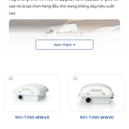
sao nó là lựa chọn hàng đầu cho mạng không dây hiệu suất
cao.
Xem thêm
Công nghệ BeamFlex: Tối ưu hóa hiệu suất
mạng
Hiểu về công nghệ BeamFlex
Công nghệ BeamFlex là một trong những công nghệ tiên tiến
của Ruckus, giúp tối ưu hóa hiệu suất mạng không dây. Điểm
đặc biệt của công nghệ này là khả năng điều chỉnh góc phát
sóng của anten để tập trung tín hiệu vào các thiết bị kết nối,
giúp tăng cường độ phủ sóng và độ ổn định của mạng.
901-T350-WW40
901-T350-WW20
Lợi ích của công nghệ BeamFlex