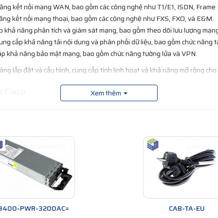
ăng kết nối mạng WAN, bao gồm các công nghệ như T1/E1, ISDN, Frame 
ăng kết nối mạng thoại, bao gồm các công nghệ như FXS, FXO, và E&M.
 khả năng phân tích và giám sát mạng, bao gồm theo dõi lưu lượng mạng 
Cung cấp khả năng tải nội dung và phân phối dữ liệu, bao gồm chức năng t
cấp khả năng bảo mật mạng, bao gồm chức năng tường lửa và VPN.
ng lắp đặt và cấu hình, cung cấp tính linh hoạt và khả năng mở rộng cho 
 Cisco
Xem thêm
 điểm, bao gồm:
:
Network Modules cung cấp khả năng mở rộng và bổ sung tính năng cho cá
i dùng mở rộng các tính năng của thiết bị mạng theo nhu cầu của họ, 
o thức.
ợc thiết kế để dễ dàng lắp đặt và cấu hình, giúp người dùng tiết kiệm thờ
sco được thiết kế để có thể mở rộng, cho phép người dùng thêm tính năn
o được thiết kế và kiểm tra với tiêu chuẩn cao để đảm bảo độ tin cậy và 
9400-PWR-3200AC=
CAB-TA-EU