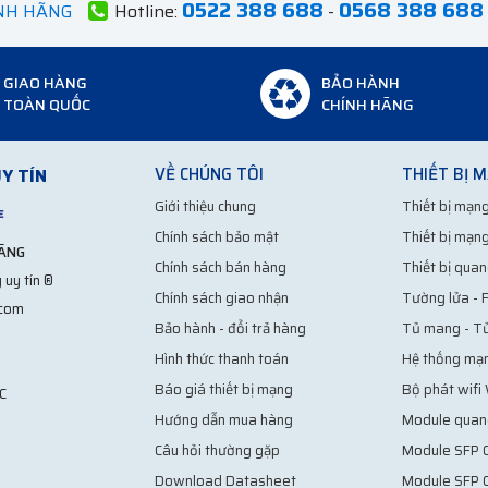
0522 388 688
0568 388 688
ÍNH HÃNG
Hotline:
-
GIAO HÀNG
BẢO HÀNH
TOÀN QUỐC
CHÍNH HÃNG
VỀ CHÚNG TÔI
THIẾT BỊ 
Y TÍN
Giới thiệu chung
Thiết bị mạng
Chính sách bảo mật
Thiết bị mạng
HÃNG
Chính sách bán hàng
Thiết bị quan
 uy tín ®
Chính sách giao nhận
Tường lửa - F
.com
Bảo hành - đổi trả hàng
Tủ mang - T
Hình thức thanh toán
Hệ thống mạ
Báo giá thiết bị mạng
Bộ phát wifi
C
Hướng dẫn mua hàng
Module quan
Câu hỏi thường gặp
Module SFP C
Download Datasheet
Module SFP 