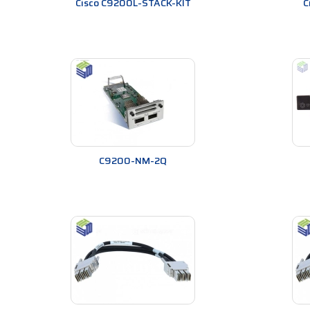
Cisco C9200L-STACK-KIT
C
C9200-NM-2Q