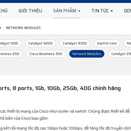
CHỦ
GIỚI THIỆU
SẢN PHẨM
TIN TỨC
DO
NETWORK MODULES
talyst 1300
Catalyst 9200
Catalyst 9300
Switch Core
Ro
usiness 250
Cisco Business 350
Network Modules
Catalyst 2
rts, 8 ports, 1Gb, 10Gb, 25Gb, 40G chính hãng
các thiết bị mạng của Cisco như router và switch. Chúng được thiết kế đ
phổ biến của Cisco bao gồm:
 kết nối mạng tốc độ cao 1Gbps hoặc 10Gbps, để tăng tốc độ truyền dữ li