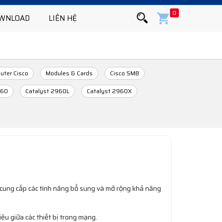
0
WNLOAD
LIÊN HỆ
uter Cisco
Modules & Cards
Cisco SMB
960
Catalyst 2960L
Catalyst 2960X
ể cung cấp các tính năng bổ sung và mở rộng khả năng
ệu giữa các thiết bị trong mạng.