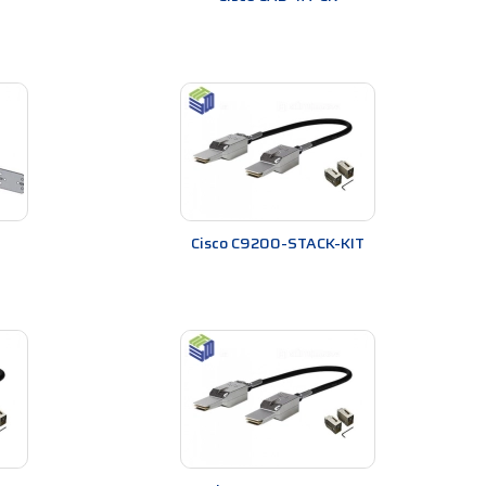
 mạng có độ tin cậy và hiệu suất cao. Nhờ vậy,
úp người dùng nâng cao hiệu suất của hệ thống mạng
 kỹ thuật liên quan đến Network Modules Cisco một
 nghiệp, giúp người dùng mở rộng khả năng và tính
Cisco C9200-STACK-KIT
hệ thống mạng quy mô lớn như Internet, để kết nối