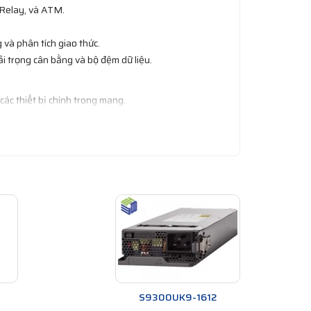
Relay, và ATM.
và phân tích giao thức.
ải trọng cân bằng và bộ đệm dữ liệu.
các thiết bị chính trong mạng.
c thiết bị mạng của Cisco, giúp nâng cao hiệu suất
bao gồm tăng tốc độ mạng, kết nối mạng WAN, chức
i gian và công sức khi triển khai các tính năng mới
g hoặc tăng cường tính năng của chúng khi cần thiết.
ổn định trong quá trình hoạt động.
S9300UK9-1612