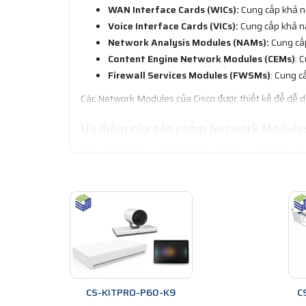
WAN Interface Cards (WICs):
Cung cấp khả n
Voice Interface Cards (VICs):
Cung cấp khả n
Network Analysis Modules (NAMs):
Cung cấp
Content Engine Network Modules (CEMs)
: 
Firewall Services Modules (FWSMs)
: Cung 
Các Network Modules của Cisco được thiết kế để dễ dà
Ưu điểm của sản phẩm Network Modules
Sản phẩm Network Modules của Cisco có nhiều ưu
Tăng cường khả năng của các thiết bị mạng
và khả năng của chúng.
Tính linh hoạt:
Network Modules cho phép ngườ
năng tường lửa, giám sát mạng và phân tích gia
Dễ dàng sử dụng:
Network Modules của Cisco đư
cho mạng của mình.
Khả năng mở rộng:
Các Network Modules của Ci
Độ tin cậy
: Sản phẩm Network Modules của Cisc
CS-KITPRO-P60-K9
C