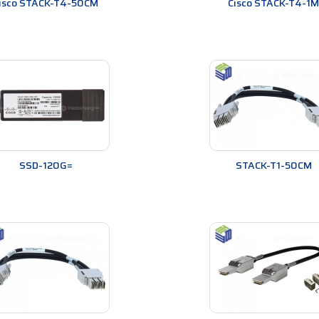
isco STACK-T4-50CM
Cisco STACK-T4-1M
SSD-120G=
STACK-T1-50CM