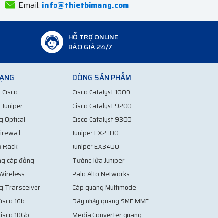
Email:
info@thietbimang.com
HỖ TRỢ ONLINE
BÁO GIÁ 24/7
MẠNG
DÒNG SẢN PHẨM
 Cisco
Cisco Catalyst 1000
 Juniper
Cisco Catalyst 9200
g Optical
Cisco Catalyst 9300
irewall
Juniper EX2300
ủ Rack
Juniper EX3400
ng cáp đồng
Tường lửa Juniper
 Wireless
Palo Alto Networks
g Transceiver
Cáp quang Multimode
isco 1Gb
Dây nhảy quang SMF MMF
Cisco 10Gb
Media Converter quang