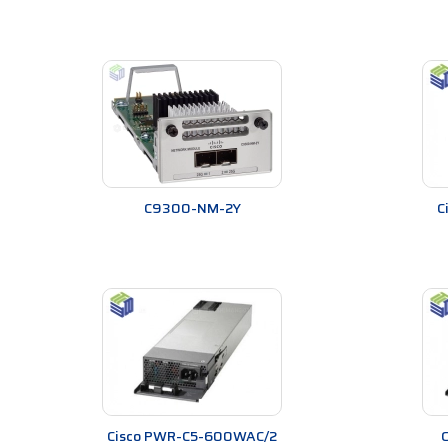
Tính tương thích
: Network Modules của Cisco đ
mạng của mình.
Tóm lại, các Network Modules của Cisco có nhiều ưu đ
tương thích với các thiết bị khác của Cisco.
Network Modules Cisco có bao nhiêu loạ
Cisco cung cấp nhiều loại Network Modules để mở rộn
Gigabit Ethernet Modules:
Bao gồm các loại
C9300-NM-2Y
C
năng kết nối mạng tốc độ cao.
WAN Interface Cards (WICs):
Bao gồm các lo
Voice Interface Cards (VICs):
Bao gồm các loạ
Network Analysis Modules (NAMs):
Cung cấp
Content Engine Network Modules (CEMs)
: 
Firewall Services Modules (FWSMs)
: Cung 
Ngoài các loại trên, Cisco còn cung cấp các loại Net
Network Modules Cisco sử dụng ở các h
Cisco PWR-C5-600WAC/2