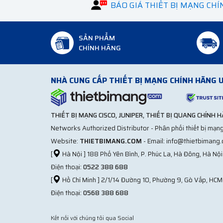
BÁO GIÁ THIẾT BỊ MẠNG CH
SẢN PHẨM
CHÍNH HÃNG
NHÀ CUNG CẤP THIẾT BỊ MẠNG CHÍNH HÃNG U
THIẾT BỊ MẠNG CISCO, JUNIPER, THIẾT BỊ QUANG CHÍNH 
Networks Authorized Distributor - Phân phối thiết bị mạng
Website:
THIETBIMANG.COM
- Email: info@thietbimang
[
Hà Nội ] 188 Phố Yên Bình, P. Phúc La, Hà Đông, Hà Nội
Điện thoại:
0522 388 688
[
Hồ Chí Minh ] 2/1/14 Đường 10, Phường 9, Gò Vấp, HCM
Điện thoại:
0568 388 688
Kết nối với chúng tôi qua Social