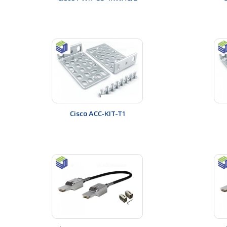
hình hệ thống mạng của mình theo nhu cầu.
Độ tin cậy cao:
Network Modules Cisco được sản
Network Modules Cisco cũng được đánh giá cao 
Hiệu suất tốt
: Network Modules Cisco cung cấ
của họ.
Hỗ trợ kỹ thuật tốt
: Cisco cung cấp các dịch 
cách nhanh chóng và hiệu quả.
Network Modules Cisco phân phối có nhiều ưu điểm như
năng của hệ thống mạng của họ một cách dễ dàng và 
Cisco ACC-KIT-T1
Các hệ thống mạng sử dụng Network Mo
Network Modules Cisco được sử dụng trong nhiều loạ
các thiết bị mạng với nhau và cung cấp các dịch vụ m