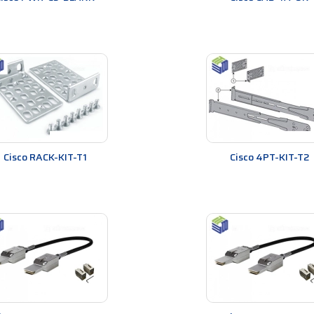
 xuất bởi một nhà cung cấp mạng uy tín, được biết đến với các sản phẩm
về độ tin cậy.
p khả năng kết nối mạng tốc độ cao và các tính năng mạng hiệu quả, gi
vụ hỗ trợ kỹ thuật chuyên nghiệp, giúp người dùng giải quyết các vấn đề
 tính linh hoạt, độ tin cậy cao, hiệu suất tốt và hỗ trợ kỹ thuật chuyên
hiệu quả.
Cisco RACK-KIT-T1
Cisco 4PT-KIT-T2
dules Cisco
i hệ thống mạng khác nhau, từ các hệ thống mạng doanh nghiệp đến các 
ạng cho người dùng.