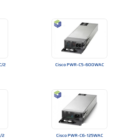
ười dùng tăng tính tương thích và tính linh hoạt cho
 hoạt và khả năng mở rộng, đảm bảo độ tin cậy và
work Modules Cisco bao gồm:
0/1000BASE-T và 10/100/1000BASE-X, cung cấp khả
C/2
Cisco PWR-C5-600WAC
/E1, ISDN, Frame Relay và ATM.
S, FXO và E&M.
và phân tích giao thức.
ải trọng cân bằng và bộ đệm dữ liệu.
các thiết bị mạng của người dùng.
/2
Cisco PWR-C6-125WAC