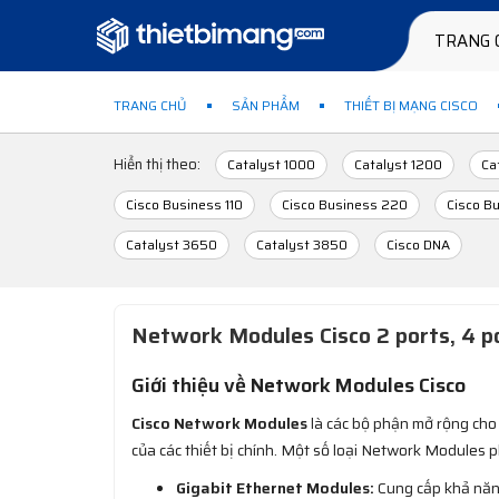
TRANG 
TRANG CHỦ
SẢN PHẨM
THIẾT BỊ MẠNG CISCO
Hiển thị theo:
Catalyst 1000
Catalyst 1200
Ca
Cisco Business 110
Cisco Business 220
Cisco B
Catalyst 3650
Catalyst 3850
Cisco DNA
Network Modules Cisco 2 ports, 4 po
Giới thiệu về Network Modules Cisco
Cisco Network Modules
là các bộ phận mở rộng cho 
của các thiết bị chính. Một số loại Network Modules 
Gigabit Ethernet Modules:
Cung cấp khả năng