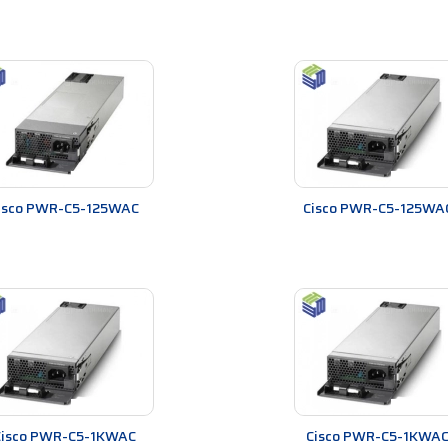
ược thiết kế để tương thích với các thiết bị mạng khác của Cisco, giúp ng
iểm, giúp người dùng mở rộng tính năng của thiết bị mạng, tăng tính linh
i
g khả năng của các thiết bị mạng của họ. Một số loại phổ biến của Net
 module khác nhau để hỗ trợ các chuẩn Ethernet khác nhau như 10/10
isco PWR-C5-125WAC
Cisco PWR-C5-125WA
ại module khác nhau để hỗ trợ các chuẩn kết nối WAN khác nhau như T1
i module khác nhau để hỗ trợ các chuẩn kết nối thoại khác nhau như FX
 khả năng phân tích và giám sát mạng, bao gồm theo dõi lưu lượng mạng 
Cung cấp khả năng tải nội dung và phân phối dữ liệu, bao gồm chức năng t
cấp khả năng bảo mật mạng, bao gồm chức năng tường lửa và VPN.
work Modules khác để đáp ứng nhu cầu mở rộng tính năng và khả năng của 
ệ thống nào
Cisco PWR-C5-1KWAC
Cisco PWR-C5-1KWAC