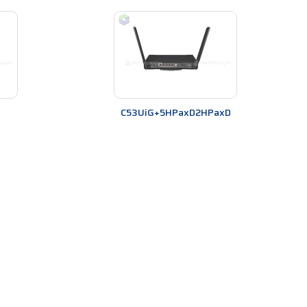
g. Tránh đặt thiết bị ở những nơi có nhiều vật cản
C53UiG+5HPaxD2HPaxD
p này, bạn có thể thay đổi kênh phát Wifi để giải
 bị. Firmware mới sẽ giúp cải thiện tính năng và bảo