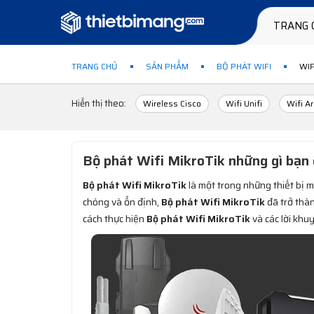
TRANG 
TRANG CHỦ
SẢN PHẨM
BỘ PHÁT WIFI
WIF
Hiển thị theo:
Wireless Cisco
Wifi Unifi
Wifi A
Bộ phát Wifi MikroTik những gì bạn 
Bộ phát Wifi MikroTik
là một trong những thiết bị m
chóng và ổn định,
Bộ phát Wifi MikroTik
đã trở thàn
cách thực hiện
Bộ phát Wifi MikroTik
và các lời khu