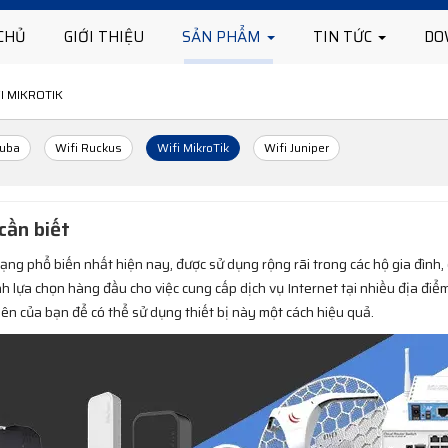
CHỦ
GIỚI THIỆU
SẢN PHẨM
TIN TỨC
DO
I MIKROTIK
ruba
Wifi Ruckus
Wifi MikroTik
Wifi Juniper
cần biết
ạng phổ biến nhất hiện nay, được sử dụng rộng rãi trong các hộ gia đình
h lựa chọn hàng đầu cho việc cung cấp dịch vụ Internet tại nhiều địa điểm
yên của bạn để có thể sử dụng thiết bị này một cách hiệu quả.