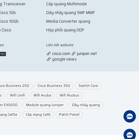
g Transceiver
Cáp quang Multimode
isco 1Gb
Dây nhảy quang SMF MMF
Cisco 10Gb
Media Converter quang
 Cisco
Hộp phối quang ODF
ion
Liên kết website
Vợt Pickleball
cisco.com
juniper.net
google news
isco Business 250
Cisco Business 350
Switch Core
o
Wifi Unifi
Wifi Aruba
Wifi Ruckus
per EX9200
Module quang Juniper
Dây nhảy quang
mạng Cat5e
Cáp mạng Cat6
Patch Panel