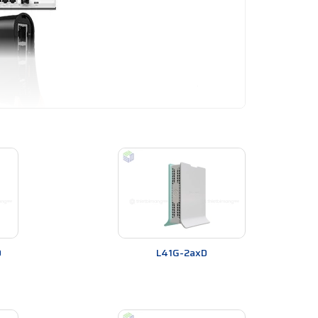
ết bị khác nhau như laptop, điện thoại thông minh,
D
L41G-2axD
các giao thức bảo mật như WPA2, WPA, WEP, v.v. Ngoài