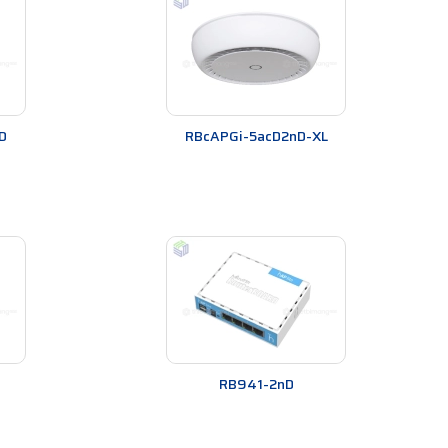
D
RBcAPGi-5acD2nD-XL
 cáp Ethernet. Sau đó, mở phần mềm Winbox và nhập
RB941-2nD