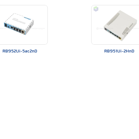
Bộ phát Wifi MikroTik
đặt
Bộ phát Wifi MikroTik
ở một vị trí trung tâm trong nhà hoặc văn phòn
RB952Ui-5ac2nD
RB951Ui-2HnD
 phát Wifi MikroTik
ở một độ cao để tín hiệu có thể phủ rộng hơn.
 không ổn định, có thể do kênh phát Wifi đang bị nhiễu. Trong trường hợ
 Wifi không bị trùng lặp với các kênh khác trong khu vực của bạn.
ốt nhất, bạn cần định kỳ kiểm tra và cập nhật firmware mới nhất cho thiết