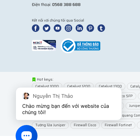
Điện thoại:
0568 388 688
Kết nối với chúng tôi qua Social
Hot keys:
Catalyst 1000
Catalyst 1200
Catalyst 1300
Catal
Nguyễn Thị Thảo
Network Modules
Router Cisco
Module Cisco SFP
Chào mừng bạn đến với website của 
Wifi MikroTik
Wifi Juniper
Juniper EX2300
Junip
chúng tôi!
Dây cáp quang
Cáp quang Multimode
Cáp quang Co
Tường lửa Juniper
Firewall Cisco
Firewall Fortinet