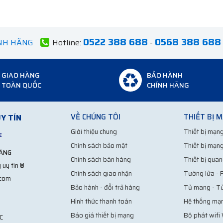
0522 388 688
0568 388 688
ÍNH HÃNG
Hotline:
-
GIAO HÀNG
BẢO HÀNH
TOÀN QUỐC
CHÍNH HÃNG
VỀ CHÚNG TÔI
THIẾT BỊ 
Y TÍN
Giới thiệu chung
Thiết bị mạng
Chính sách bảo mật
Thiết bị mạng
HÃNG
Chính sách bán hàng
Thiết bị quan
 uy tín ®
Chính sách giao nhận
Tường lửa - F
.com
Bảo hành - đổi trả hàng
Tủ mang - T
Hình thức thanh toán
Hệ thống mạ
Báo giá thiết bị mạng
Bộ phát wifi
C