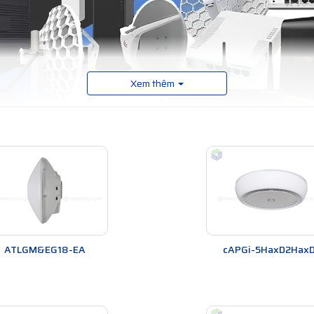
Xem thêm
MikroTik
ư 802.11a/b/g/n/ac, cho phép người dùng có thể kết nối với nhiều loại thi
 ưu hóa việc sử dụng Internet và đảm bảo mạng không dây luôn ổn định.
ATLGM&EG18-EA
cAPGi-5HaxD2Hax
úp người dùng có thể yên tâm khi sử dụng Internet. Thiết bị này hỗ trợ 
 hạn quyền truy cập vào mạng của mình.