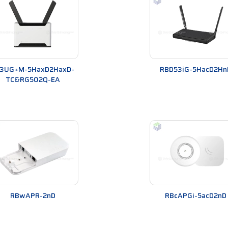
iết
n cần chuẩn bị các thiết bị và phần mềm cần thiết như sau:
3UG+M-5HaxD2HaxD-
RBD53iG-5HacD2Hn
hát Wifi MikroTik
.
TC&RG502Q-EA
phát Wifi MikroTik
.
y tính
ần thiết, bạn cần kết nối
Bộ phát Wifi MikroTik
với máy tính bằng dây
cấu hình
Bộ phát Wifi MikroTik
theo các bước sau:
RBwAPR-2nD
RBcAPGi-5acD2nD