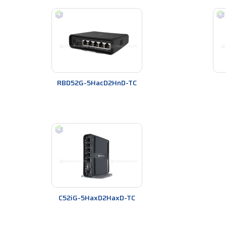
Thiết lập mật khẩu cho mạng Wifi.
Kiểm tra lại các thông số cấu hình và lưu lại.
Các lời khuyên của bạn về việc sử dụng 
Tối ưu hóa vị trí đặt Bộ phát Wifi MikroTik
Để đảm bảo mạng Wifi hoạt động tốt nhất, bạn nên 
RBD52G-5HacD2HnD-TC
như tường, cửa sổ, v.v. Ngoài ra, bạn cũng nên đặt
Bộ
Thay đổi kênh phát Wifi
Nếu bạn gặp phải tình trạng mạng Wifi chập chờn hoặc
quyết vấn đề. Tuy nhiên, bạn cần lưu ý chọn kênh phát
Định kỳ kiểm tra và cập nhật firmware
Để đảm bảo
Bộ phát Wifi MikroTik
luôn hoạt động t
mật của
Bộ phát Wifi MikroTik
.
C52iG-5HaxD2HaxD-TC