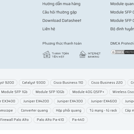
Hướng dẫn mua hàng
Module quan
Câu hỏi thường gặp
Module SFP C
Download Datasheet
Module SFP 
Liên hệ
Bộ đinh tuyến
Phương thức thanh toán
DMCA Protect
yst 9200
Catalyst 9300
Cisco Business 110
Cisco Business 220
C
Module SFP 1Gb
Module SFP 10Gb
Module 40G QSFP+
Wireless Cisc
er EX3400
Juniper EX4200
Juniper EX4300
Juniper EX4600
Juni
mmscope
Converter quang
Hộp phối quang
Tủ mạng - tủ rack
Cáp 
Firewall Palo Alto
Palo Alto Pa-410
Pa-440