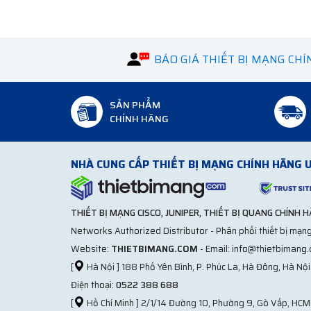
BÁO GIÁ THIẾT BỊ MẠNG CH
SẢN PHẨM
CHÍNH HÃNG
NHÀ CUNG CẤP THIẾT BỊ MẠNG CHÍNH HÃNG U
THIẾT BỊ MẠNG CISCO, JUNIPER, THIẾT BỊ QUANG CHÍNH 
Networks Authorized Distributor - Phân phối thiết bị mạng
Website:
THIETBIMANG.COM
- Email: info@thietbimang
[
Hà Nội ] 188 Phố Yên Bình, P. Phúc La, Hà Đông, Hà Nội
Điện thoại:
0522 388 688
[
Hồ Chí Minh ] 2/1/14 Đường 10, Phường 9, Gò Vấp, HCM