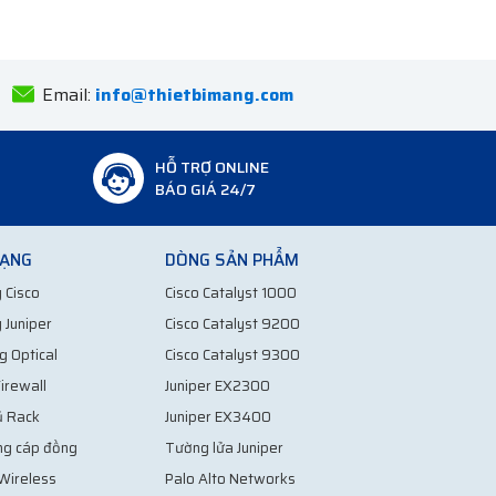
Email:
info@thietbimang.com
HỖ TRỢ ONLINE
BÁO GIÁ 24/7
MẠNG
DÒNG SẢN PHẨM
 Cisco
Cisco Catalyst 1000
 Juniper
Cisco Catalyst 9200
g Optical
Cisco Catalyst 9300
irewall
Juniper EX2300
ủ Rack
Juniper EX3400
ng cáp đồng
Tường lửa Juniper
 Wireless
Palo Alto Networks