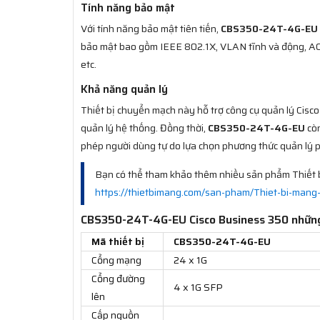
Tính năng bảo mật
Với tính năng bảo mật tiên tiến,
CBS350-24T-4G-EU
bảo mật bao gồm IEEE 802.1X, VLAN tĩnh và động, AC
etc.
Khả năng quản lý
Thiết bị chuyển mạch này hỗ trợ công cụ quản lý Cisco
quản lý hệ thống. Đồng thời,
CBS350-24T-4G-EU
còn
phép người dùng tự do lựa chọn phương thức quản lý 
Bạn có thể tham khảo thêm nhiều sản phẩm Thiết b
https://thietbimang.com/san-pham/Thiet-bi-mang-
CBS350-24T-4G-EU Cisco Business 350 những
Mã thiết bị
CBS350-24T-4G-EU
Cổng mạng
24 x 1G
Cổng đường
4 x 1G SFP
lên
Cấp nguồn