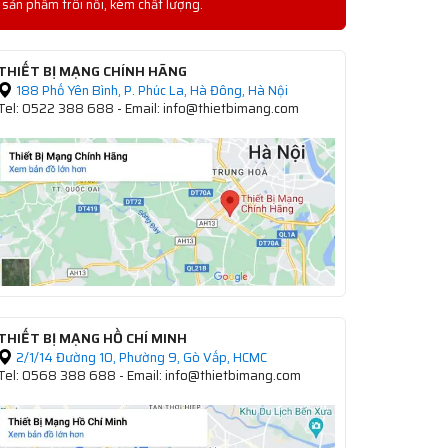
sản phẩm trôi nổi, kém chất lượng.
THIẾT BỊ MẠNG CHÍNH HÃNG
188 Phố Yên Bình, P. Phúc La, Hà Đông, Hà Nội
Tel: 0522 388 688 - Email: info@thietbimang.com
THIẾT BỊ MẠNG HỒ CHÍ MINH
2/1/14 Đường 10, Phường 9, Gò Vấp, HCMC
Tel: 0568 388 688 - Email: info@thietbimang.com