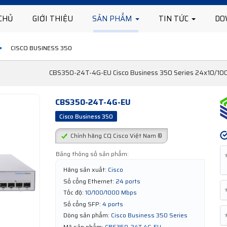
CHỦ
GIỚI THIỆU
SẢN PHẨM
TIN TỨC
DO
CISCO BUSINESS 350
CBS350-24T-4G-EU Cisco Business 350 Series 24x10/100/
CBS350-24T-4G-EU
Cisco Business 350
Chính hãng CQ Cisco Việt Nam ®
Bảng thông số sản phẩm:
Hãng sản xuất:
Cisco
Số cổng Ethernet:
24 ports
Tốc độ:
10/100/1000 Mbps
Số cổng SFP:
4 ports
Dòng sản phẩm:
Cisco Business 350 Series
Mã sản phẩm:
CBS350-24T-4G-EU