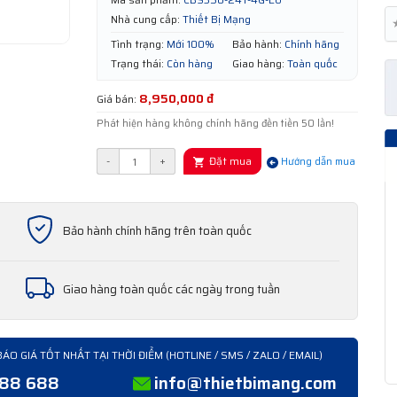
Nhà cung cấp:
Thiết Bị Mạng
Tình trạng:
Mới 100%
Bảo hành:
Chính hãng
Trạng thái:
Còn hàng
Giao hàng:
Toàn quốc
8,950,000 đ
Giá bán:
Phát hiện hàng không chính hãng đền tiền 50 lần!
Đặt mua
-
+
Hướng dẫn mua
Bảo hành chính hãng trên toàn quốc
Giao hàng toàn quốc các ngày trong tuần
BÁO GIÁ TỐT NHẤT TẠI THỜI ĐIỂM (HOTLINE / SMS / ZALO / EMAIL)
388 688
info@thietbimang.com