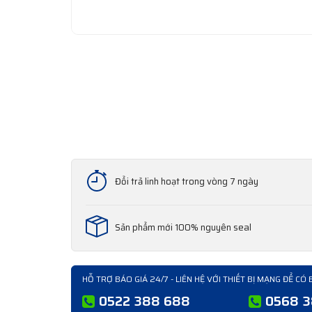
Đổi trả linh hoạt trong vòng 7 ngày
Sản phẩm mới 100% nguyên seal
HỖ TRỢ BÁO GIÁ 24/7 - LIÊN HỆ VỚI THIẾT BỊ MẠNG ĐỂ CÓ 
0522 388 688
0568 