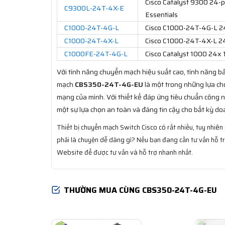
Cisco Catalyst 9300 24-po
C9300L-24T-4X-E
Essentials
C1000-24T-4G-L
Cisco C1000-24T-4G-L 24 
C1000-24T-4X-L
Cisco C1000-24T-4X-L 24
C1000FE-24T-4G-L
Cisco Catalyst 1000 24x 
Với tính năng chuyển mạch hiệu suất cao, tính năng bảo
mạch
CBS350-24T-4G-EU
là một trong những lựa ch
mạng của mình. Với thiết kế đáp ứng tiêu chuẩn công 
một sự lựa chọn an toàn và đáng tin cậy cho bất kỳ d
Thiết bị chuyển mạch Switch Cisco có rất nhiều, tuy nhi
phải là chuyện dễ dàng gì? Nếu bạn đang cần tư vấn hỗ trợ
Website để được tư vấn và hỗ trợ nhanh nhất.
THƯỜNG MUA CÙNG CBS350-24T-4G-EU