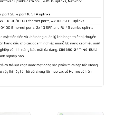
rt fixed uplinks data only, 4X10G uplinks, Network
port GE, 4 port 1G SFP uplinks
x 10/100/1000 Ethernet ports, 4x 10G SFP+ uplinks
10/100 Ethernet ports, 2x 1G SFP and RJ-45 combo uplinks
 mật tiên tiến và khả năng quản lý linh hoạt, thiết bị chuyển
ọn hàng đầu cho các doanh nghiệp munỗ lực nâng cao hiệu suất
nghiệp và tính năng bảo mật đa dạng,
CBS350-24T-4G-EU
là
oanh nghiệp nào.
ên để có thể lựa chọn được một dòng sản phẩm thích hợp hẳn không
 vậy thì hãy liên hệ với chúng tôi theo các số Hotline có trên