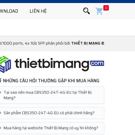
0
WNLOAD
LIÊN HỆ
1000 ports, 4x 1Gb SFP phân phối bởi
THIẾT BỊ MẠNG ®
NHỮNG CÂU HỎI THƯỜNG GẶP KHI MUA HÀNG
★
Tại sao nên mua CBS350-24T-4G-EU tại Thiết Bị
Mạng?
★
Sản phẩm CBS350-24T-4G-EU có phải chính hãng?
★
Mua hàng tại website Thiết Bị Mạng có uy tín không?