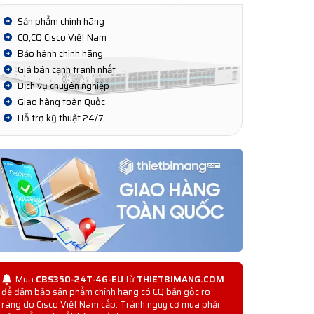
Sản phẩm chính hãng
CO,CQ Cisco Việt Nam
Bảo hành chính hãng
Giá bán cạnh tranh nhất
Dịch vụ chuyên nghiệp
Giao hàng toàn Quốc
Hỗ trợ kỹ thuật 24/7
Mua
CBS350-24T-4G-EU
từ
THIETBIMANG.COM
để đảm bảo sản phẩm chính hãng có CQ bản gốc rõ
ràng do Cisco Việt Nam cấp. Tránh nguy cơ mua phải