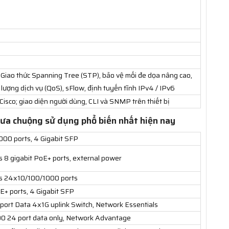
 Giao thức Spanning Tree (STP), bảo vệ mối đe dọa nâng cao,
 lượng dịch vụ (QoS), sFlow, định tuyến tĩnh IPv4 / IPv6
isco; giao diện người dùng, CLI và SNMP trên thiết bị
ưa chuộng sử dụng phổ biến nhất hiện nay
000 ports, 4 Gigabit SFP
s 8 gigabit PoE+ ports, external power
es 24x10/100/1000 ports
E+ ports, 4 Gigabit SFP
port Data 4x1G uplink Switch, Network Essentials
00 24 port data only, Network Advantage