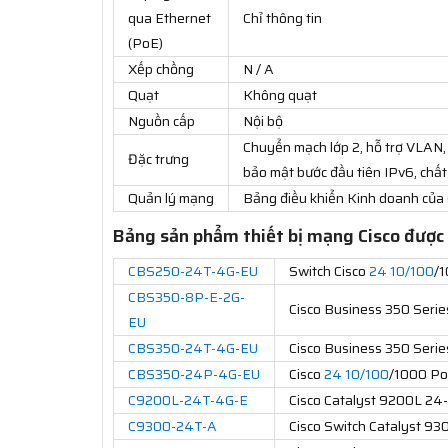
qua Ethernet
Chỉ thông tin
(PoE)
Xếp chồng
N / A
Quạt
Không quạt
Nguồn cấp
Nội bộ
Chuyển mạch lớp 2, hỗ trợ VLAN,
Đặc trưng
bảo mật bước đầu tiên IPv6, chất
Quản lý mạng
Bảng điều khiển Kinh doanh của C
Bảng sản phẩm thiết bị mạng Cisco được 
CBS250-24T-4G-EU
Switch Cisco
24 10/100
/1
CBS350-8P-E-2G-
Cisco Business 350 Serie
EU
CBS350-24T-4G-EU
Cisco Business 350 Seri
CBS350-24P-4G-EU
Cisco
24 10/100
/1000 Po
C9200L-24T-4G-E
Cisco Catalyst 9200L 24-
C9300-24T-A
Cisco Switch Catalyst 93