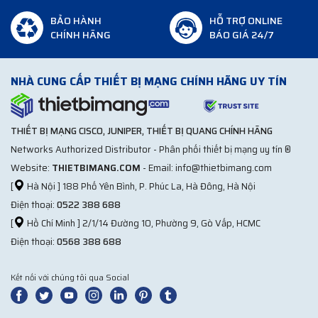
Wifi Aruba JW186A
BẢO HÀNH
HỖ TRỢ ONLINE
Wifi Aruba AP22D
CHÍNH HÃNG
BÁO GIÁ 24/7
Wifi Aruba JW240A
Wifi Aruba JW255A
NHÀ CUNG CẤP THIẾT BỊ MẠNG CHÍNH HÃNG UY TÍN
Với tính năng thông minh, bảo mật cao và tính linh hoạt,
Bộ
phát Wifi Aruba
là một giải pháp hoàn hảo cho việc xây dựng
THIẾT BỊ MẠNG CISCO, JUNIPER, THIẾT BỊ QUANG CHÍNH HÃNG
và quản lý mạng không dây hiệu quả. Nó có thể giúp tăng hiệu
Networks Authorized Distributor - Phân phối thiết bị mạng uy tín ®
suất làm việc và đảm bảo tính an toàn của mạng trong các
doanh nghiệp, trường học, khách sạn và tổ chức khác. Nếu bạn
Website:
THIETBIMANG.COM
- Email: info@thietbimang.com
đang tìm kiếm một giải pháp mạng không dây hiệu quả, hãy
[
Hà Nội ] 188 Phố Yên Bình, P. Phúc La, Hà Đông, Hà Nội
cân nhắc sử dụng
Bộ phát Wifi Aruba
.
Điện thoại:
0522 388 688
[
Hồ Chí Minh ] 2/1/14 Đường 10, Phường 9, Gò Vấp, HCMC
Điện thoại:
0568 388 688
Kết nối với chúng tôi qua Social