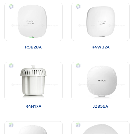
Tính bảo mật cao
Bảo mật luôn là một trong những yếu tố quan trọng khi xây
dựng một mạng không dây. Với
Bộ phát Wifi Aruba
, bạn có
thể yên tâm về tính an toàn của mạng. Nó có tính năng chống
tấn công từ bên ngoài, hỗ trợ mã hóa WPA2 và tích hợp các
công nghệ bảo mật tiên tiến như 802.1X, VPN và firewall. Điều
R9B28A
R4W02A
này giúp ngăn chặn các cuộc tấn công mạng và bảo vệ thông
tin quan trọng của doanh nghiệp hoặc tổ chức.
Quản lý đa điểm
Bộ phát Wifi Aruba
cho phép quản lý đa điểm, tức là có thể
quản lý nhiều bộ phát Wifi từ một điểm duy nhất. Điều này
giúp tiết kiệm thời gian và công sức trong việc cấu hình và theo
dõi mạng không dây. Bạn có thể dễ dàng thêm hoặc xóa các
R4H17A
JZ356A
bộ phát Wifi, cập nhật phần mềm và theo dõi hiệu suất của
từng bộ phát.