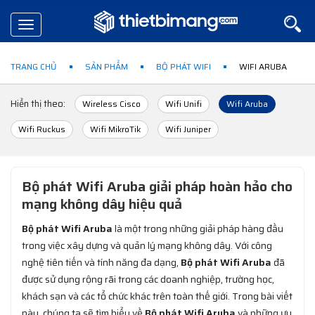
Toggle
navigation
TRANG CHỦ
SẢN PHẨM
BỘ PHÁT WIFI
WIFI ARUBA
Hiển thị theo:
Wireless Cisco
Wifi Unifi
Wifi Aruba
Wifi Ruckus
Wifi MikroTik
Wifi Juniper
Bộ phát Wifi Aruba giải pháp hoàn hảo cho
mạng không dây hiệu quả
Bộ phát Wifi Aruba
là một trong những giải pháp hàng đầu
trong việc xây dựng và quản lý mạng không dây. Với công
nghệ tiên tiến và tính năng đa dạng,
Bộ phát Wifi Aruba
đã
được sử dụng rộng rãi trong các doanh nghiệp, trường học,
khách sạn và các tổ chức khác trên toàn thế giới. Trong bài viết
này, chúng ta sẽ tìm hiểu về
Bộ phát Wifi Aruba
và những ưu