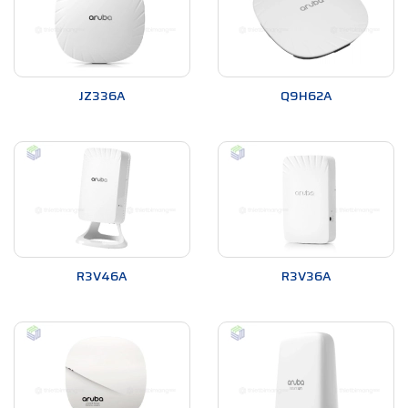
JZ336A
Q9H62A
Ưu điểm của Bộ phát Wifi Aruba
Tính linh hoạt và mở rộng được
Bộ phát Wifi Aruba
có tính linh hoạt cao và có thể mở rộng
để đáp ứng nhu cầu mạng không dây ngày càng tăng của
doanh nghiệp hoặc tổ chức. Bạn có thể dễ dàng thêm các bộ
phát Wifi mới vào mạng hiện tại hoặc mở rộng mạng lên các
R3V46A
R3V36A
khu vực mới mà không cần phải thay đổi cấu trúc mạng hiện
tại.
Hiệu suất cao
Với công nghệ tiên tiến và tính năng thông minh,
Bộ phát Wifi
Aruba
có thể cung cấp tốc độ cao và độ tin cậy trong việc
truyền tải dữ liệu. Điều này giúp tăng hiệu suất làm việc của