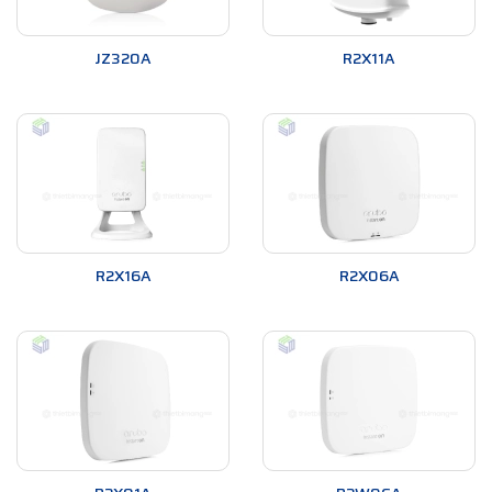
người dùng và giảm thiểu thời gian chờ đợi.
JZ320A
R2X11A
Giá thành hợp lý
Mặc dù có nhiều tính năng và công nghệ tiên tiến,
Bộ phát
Wifi Aruba
vẫn có giá thành hợp lý và phù hợp với nhiều
doanh nghiệp và tổ chức. Bạn không cần phải đầu tư quá
nhiều cho việc xây dựng mạng không dây hiệu quả.
R2X16A
R2X06A
Bộ phát Wifi Aruba
Wifi Aruba R2H28A
Wifi Aruba R2W96A