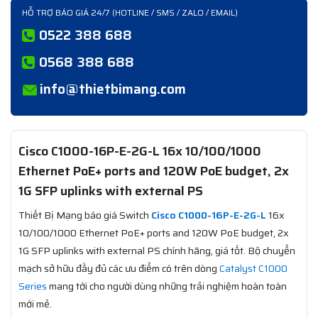
HỖ TRỢ BÁO GIÁ 24/7 (HOTLINE / SMS / ZALO / EMAIL)
0522 388 688
0568 388 688
info@thietbimang.com
Cisco C1000-16P-E-2G-L 16x 10/100/1000
Ethernet PoE+ ports and 120W PoE budget, 2x
1G SFP uplinks with external PS
Thiết Bị Mạng báo giá Switch
Cisco C1000-16P-E-2G-L
16x
10/100/1000 Ethernet PoE+ ports and 120W PoE budget, 2x
1G SFP uplinks with external PS chính hãng, giá tốt. Bộ chuyển
mạch sở hữu đầy đủ các ưu điểm có trên dòng
Catalyst C1000
Series
mang tới cho người dùng những trải nghiệm hoàn toàn
mới mẻ.