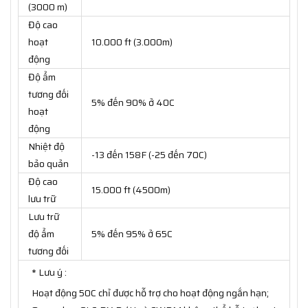
(3000 m)
Độ cao
hoạt
10.000 ft (3.000m)
động
Độ ẩm
tương đối
5% đến 90% ở 40C
hoạt
động
Nhiệt độ
-13 đến 158F (-25 đến 70C)
bảo quản
Độ cao
15.000 ft (4500m)
lưu trữ
Lưu trữ
độ ẩm
5% đến 95% ở 65C
tương đối
* Lưu ý :
Hoạt động 50C chỉ được hỗ trợ cho hoạt động ngắn hạn;