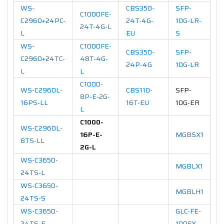
WS-
CBS350-
SFP-
C1000FE-
C2960+24PC-
24T-4G-
10G-LR-
24T-4G-L
L
EU
S
WS-
C1000FE-
CBS350-
SFP-
C2960+24TC-
48T-4G-
24P-4G
10G-LR
L
L
C1000-
WS-C2960L-
CBS110-
SFP-
8P-E-2G-
16PS-LL
16T-EU
10G-ER
L
C1000-
WS-C2960L-
16P-E-
MGBSX1
8TS-LL
2G-L
WS-C3650-
MGBLX1
24TS-L
WS-C3650-
MGBLH1
24TS-S
WS-C3650-
GLC-FE-
24TS-E
100FX