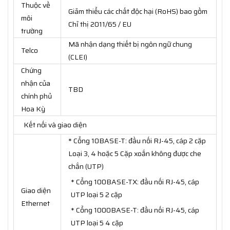
Thuộc về
Giảm thiểu các chất độc hại (RoHS) bao gồm
môi
Chỉ thị 2011/65 / EU
trường
Mã nhận dạng thiết bị ngôn ngữ chung
Telco
(CLEI)
Chứng
nhận của
TBD
chính phủ
Hoa Kỳ
Kết nối và giao diện
* Cổng 10BASE-T: đầu nối RJ-45, cáp 2 cặp
Loại 3, 4 hoặc 5 Cặp xoắn không được che
chắn (UTP)
* Cổng 100BASE-TX: đầu nối RJ-45, cáp
Giao diện
UTP loại 5 2 cặp
Ethernet
* Cổng 1000BASE-T: đầu nối RJ-45, cáp
UTP loại 5 4 cặp