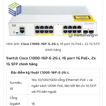
Hình ảnh:
Cisco C1000-16P-E-2G-L
16 port 1G PoE+, 2x 1G SFP
chính hãng
Switch Cisco C1000-16P-E-2G-L 16 port 1G PoE+, 2x
1G SFP chính hãng
Đặc điểm kỹ thuật C1000-16P-E-2G-L
16x 10/100/1000 cổng Ethernet PoE + và
Sự miêu
ngân sách 120W PoE, liên kết lên 2x 1G SFP
tả
với PS bên ngoài
Cổng
Gigabit
16