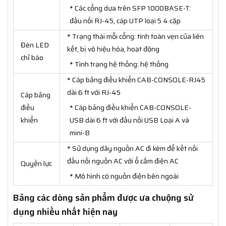
* Các cổng dựa trên SFP 1000BASE-T:
đầu nối RJ-45, cáp UTP loại 5 4 cặp
* Trạng thái mỗi cổng: tính toàn vẹn của liên
Đèn LED
kết, bị vô hiệu hóa, hoạt động
chỉ báo
* Tình trạng hệ thống: hệ thống
* Cáp bảng điều khiển CAB-CONSOLE-RJ45
dài 6 ft với RJ-45
Cáp bảng
điều
* Cáp bảng điều khiển CAB-CONSOLE-
khiển
USB dài 6 ft với đầu nối USB Loại A và
mini-B
* Sử dụng dây nguồn AC đi kèm để kết nối
đầu nối nguồn AC với ổ cắm điện AC
Quyền lực
* Mô hình có nguồn điện bên ngoài
Bảng các dòng sản phẩm được ưa chuộng sử
dụng nhiều nhất hiện nay