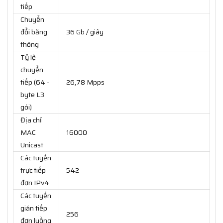
tiếp
Chuyển
đổi băng
36 Gb / giây
thông
Tỷ lệ
chuyển
tiếp (64 -
26,78 Mpps
byte L3
gói)
Địa chỉ
MAC
16000
Unicast
Các tuyến
trực tiếp
542
đơn IPv4
Các tuyến
gián tiếp
256
đơn luồng