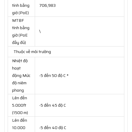
tính bằng
706,983
giờ (PoE)
MTBF
tính bằng
\
giờ (PoE
đầy đủ)
Thuộc về môi trường
Nhiệt độ
hoạt
động Mức
-5 đến 50 độ C *
độ niêm
phong
Lên đến
5.000ft
-5 đến 45 độ C
(1500 m)
Lên đến
10.000
-5 đến 40 độ C