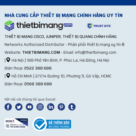
NHÀ CUNG CẤP THIẾT BỊ MẠNG CHÍNH HÃNG UY TÍN
THIẾT BỊ MẠNG CISCO, JUNIPER, THIẾT BỊ QUANG CHÍNH HÃNG
Networks Authorized Distributor - Phân phối thiết bị mạng uy tín ®
Website:
THIETBIMANG.COM
- Email: info@thietbimang.com
[
Hà Nội ] 188 Phố Yên Bình, P. Phúc La, Hà Đông, Hà Nội
Điện thoại:
0522 388 688
[
Hồ Chí Minh ] 2/1/14 Đường 10, Phường 9, Gò Vấp, HCMC
Điện thoại:
0568 388 688
Kết nối với chúng tôi qua Social