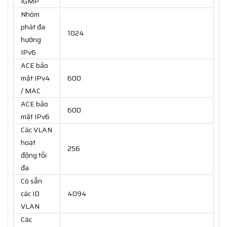
IGMP
Nhóm
phát đa
1024
hướng
IPv6
ACE bảo
mật IPv4
600
/ MAC
ACE bảo
600
mật IPv6
Các VLAN
hoạt
256
động tối
đa
Có sẵn
các ID
4094
VLAN
Các