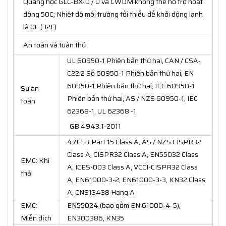
Quang học GLC-BX-D / U và CWDM không thể hỗ trợ hoạt
động 50C; Nhiệt độ môi trường tối thiểu để khởi động lạnh
là 0C (32F)
An toàn và tuân thủ
UL 60950-1 Phiên bản thứ hai, CAN / CSA-
C22.2 Số 60950-1 Phiên bản thứ hai, EN
60950-1 Phiên bản thứ hai, IEC 60950-1
Sự an
Phiên bản thứ hai, AS / NZS 60950-1, IEC
toàn
62368-1, UL 62368 -1
GB 4943.1-2011
47CFR Part 15 Class A, AS / NZS CISPR32
Class A, CISPR32 Class A, EN55032 Class
EMC: Khí
A, ICES-003 Class A, VCCI-CISPR32 Class
thải
A, EN61000-3-2, EN61000-3-3, KN32 Class
A, CNS13438 Hạng A
EMC:
EN55024 (bao gồm EN 61000-4-5),
Miễn dịch
EN300386, KN35