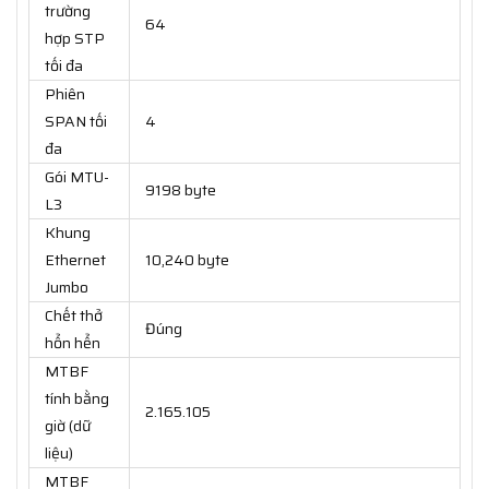
trường
64
hợp STP
tối đa
Phiên
SPAN tối
4
đa
Gói MTU-
9198 byte
L3
Khung
Ethernet
10,240 byte
Jumbo
Chết thở
Đúng
hổn hển
MTBF
tính bằng
2.165.105
giờ (dữ
liệu)
MTBF