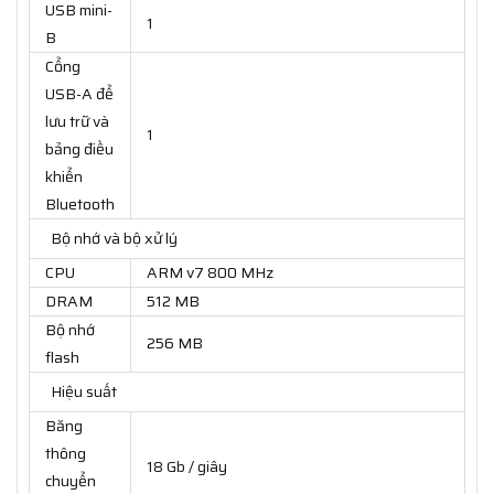
USB mini-
1
B
Cổng
USB-A để
lưu trữ và
1
bảng điều
khiển
Bluetooth
Bộ nhớ và bộ xử lý
CPU
ARM v7 800 MHz
DRAM
512 MB
Bộ nhớ
256 MB
flash
Hiệu suất
Băng
thông
18 Gb / giây
chuyển