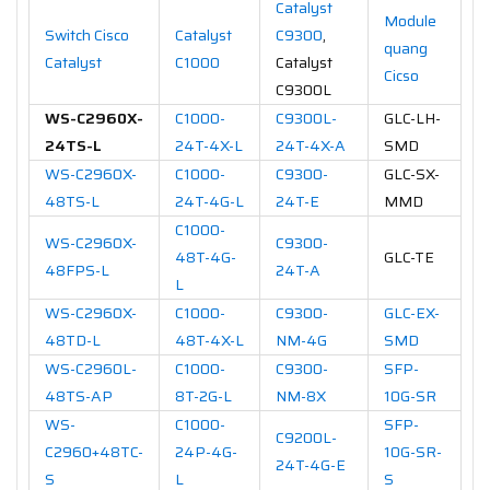
Catalyst
Module
Switch Cisco
Catalyst
C9300
,
quang
Catalyst
C1000
Catalyst
Cicso
C9300L
WS-C2960X-
C1000-
C9300L-
GLC-LH-
24TS-L
24T-4X-L
24T-4X-A
SMD
WS-C2960X-
C1000-
C9300-
GLC-SX-
48TS-L
24T-4G-L
24T-E
MMD
C1000-
WS-C2960X-
C9300-
48T-4G-
GLC-TE
48FPS-L
24T-A
L
WS-C2960X-
C1000-
C9300-
GLC-EX-
48TD-L
48T-4X-L
NM-4G
SMD
WS-C2960L-
C1000-
C9300-
SFP-
48TS-AP
8T-2G-L
NM-8X
10G-SR
WS-
C1000-
SFP-
C9200L-
C2960+48TC-
24P-4G-
10G-SR-
24T-4G-E
S
L
S