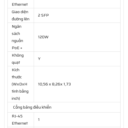
Ethernet
Giao diện
2 SFP
đường lên
Ngân
sách
120W
nguồn
PoE +
Không
Y
quạt
Kích
thước
(WxDxH
10,56 x 8,26x 1,73
tính bằng
inch)
Cổng bảng điều khiển
RJ-45
1
Ethernet