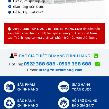
Dịch vụ chuyên nghiệp
Giao hàng toàn Quốc
Hỗ trợ kỹ thuật 24/7
Mua
C1000-16P-E-2G-L
từ
THIETBIMANG.COM
để đảm bảo
sản phẩm chính hãng có CQ bản gốc rõ ràng do Cisco Việt Nam
cấp. Tránh nguy cơ mua phải sản phẩm trôi nổi, kém chất lượng.
BÁO GIÁ THIẾT BỊ MẠNG CHÍNH HÃNG
0522 388 688
0568 388 688
Hotline:
-
Email:
info@thietbimang.com
SẢN PHẨM
GIAO HÀNG
CHÍNH HÃNG
TOÀN QUỐC
BẢO HÀNH
HỖ TRỢ ONLINE
CHÍNH HÃNG
BÁO GIÁ 24/7