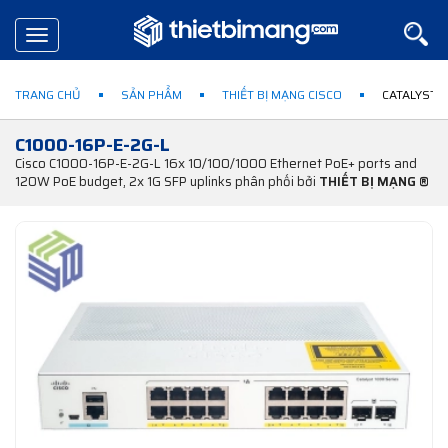
Toggle
navigation
TRANG CHỦ
SẢN PHẨM
THIẾT BỊ MẠNG CISCO
CATALYST 1
C1000-16P-E-2G-L
Cisco C1000-16P-E-2G-L 16x 10/100/1000 Ethernet PoE+ ports and
120W PoE budget, 2x 1G SFP uplinks phân phối bởi
THIẾT BỊ MẠNG ®