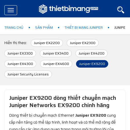
Toggle
navigation
TRANG CHỦ
SẢN PHẨM
THIẾT BỊ MẠNG JUNIPER
JUNIPER 
Hiển thị theo:
Juniper EX2200
Juniper EX2300
Juniper EX3300
Juniper EX3400
Juniper EX4200
Juniper EX4300
Juniper EX4600
Juniper EX9200
Juniper Security Licenses
Juniper EX9200 dòng thiết chuyển mạch
Juniper Networks EX9200 chính hãng
Dòng thiết bị chuyển mạch Ethernet
Juniper EX9200
cung
cấp nền tảng có thể lập trình, linh hoạt và có thể mở rộng để
cung cấp các ứng dụng quan trọng trong môi trường lõi của