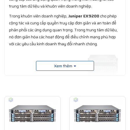
trung tâm dữ liệu và khuôn viên doanh nghiệp.
Trong khuôn viên doanh nghiệp,
Juniper EX9200
cho phép
cộng tác và cung cấp quyền truy cập đơn giản và an toàn để
phân phối các ứng dụng quan trọng. Trong trung tâm dữ liệu,
nó đơn giản hóa các hoạt động để điều chỉnh mạng phù hợp
với các yêu cầu kinh doanh thay đổi nhanh chóng.
Xem thêm
Thiết bị chuyển mạch
Juniper EX9200
cũng đóng vai trò là
nền tảng cho kiến ​​trúc Junos Fusion Enterprise, một phương
pháp tiếp cận dựa trên tiêu chuẩn mới để tạo ra cơ cấu chuyển