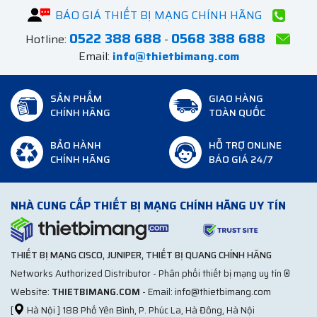
BÁO GIÁ THIẾT BỊ MẠNG CHÍNH HÃNG
0522 388 688
0568 388 688
Hotline:
-
Email:
info@thietbimang.com
SẢN PHẨM
GIAO HÀNG
CHÍNH HÃNG
TOÀN QUỐC
BẢO HÀNH
HỖ TRỢ ONLINE
CHÍNH HÃNG
BÁO GIÁ 24/7
NHÀ CUNG CẤP THIẾT BỊ MẠNG CHÍNH HÃNG UY TÍN
THIẾT BỊ MẠNG CISCO, JUNIPER, THIẾT BỊ QUANG CHÍNH HÃNG
Networks Authorized Distributor - Phân phối thiết bị mạng uy tín ®
Website:
THIETBIMANG.COM
- Email: info@thietbimang.com
[
Hà Nội ] 188 Phố Yên Bình, P. Phúc La, Hà Đông, Hà Nội