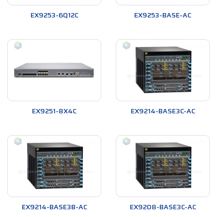
mạch mở, có khả năng mở rộng cao cho khuôn viên doanh
EX9253-6Q12C
EX9253-BASE-AC
nghiệp. Junos Fusion Enterprise đơn giản hóa đáng kể việc
triển khai tại khuôn viên trường bằng cách thu gọn toàn bộ
mạng thành một điểm quản lý duy nhất, với
Juniper EX9200
làm cốt lõi. Junos Fusion Enterprise cũng có thể đóng vai trò là
lõi chia sẻ cho môi trường khuôn viên doanh nghiệp có trung
tâm dữ liệu tại chỗ.
EX9251-8X4C
EX9214-BASE3C-AC
EX9214-BASE3B-AC
EX9208-BASE3C-AC