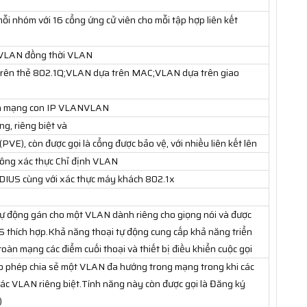
ỗi nhóm với 16 cổng ứng cử viên cho mỗi tập hợp liên kết
 VLAN đồng thời VLAN
 trên thẻ 802.1Q;VLAN dựa trên MAC;VLAN dựa trên giao
n mạng con IP VLANVLAN
ng, riêng biệt và
PVE), còn được gọi là cổng được bảo vệ, với nhiều liên kết lên
ng xác thực Chỉ định VLAN
IUS cùng với xác thực máy khách 802.1x
tự động gán cho một VLAN dành riêng cho giọng nói và được
S thích hợp.Khả năng thoại tự động cung cấp khả năng triển
oàn mạng các điểm cuối thoại và thiết bị điều khiển cuộc gọi
o phép chia sẻ một VLAN đa hướng trong mạng trong khi các
các VLAN riêng biệt.Tính năng này còn được gọi là Đăng ký
)