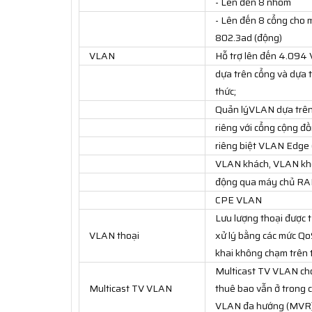
- Lên đến 8 nhóm
- Lên đến 8 cổng cho m
802.3ad (động)
VLAN
Hỗ trợ lên đến 4.094
dựa trên cổng và dựa
thức;
Quản lýVLAN dựa trê
riêng với cổng cộng đồ
riêng biệt VLAN Edge (
VLAN khách, VLAN khô
động qua máy chủ RAD
CPE VLAN
Lưu lượng thoại được 
VLAN thoại
xử lý bằng các mức Qo
khai không chạm trên t
Multicast TV VLAN ch
Multicast TV VLAN
thuê bao vẫn ở trong 
VLAN đa hướng (MVR