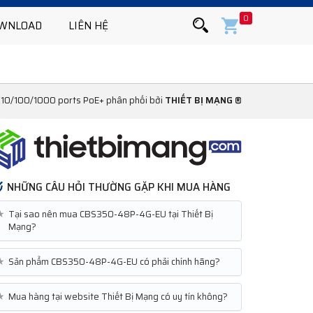
0
WNLOAD
LIÊN HỆ
10/100/1000 ports PoE+ phân phối bởi
THIẾT BỊ MẠNG ®
NHỮNG CÂU HỎI THƯỜNG GẶP KHI MUA HÀNG
★
Tại sao nên mua CBS350-48P-4G-EU tại Thiết Bị
Mạng?
★
Sản phẩm CBS350-48P-4G-EU có phải chính hãng?
★
Mua hàng tại website Thiết Bị Mạng có uy tín không?