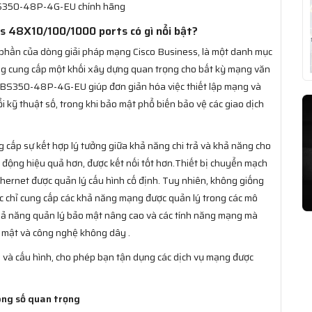
BS350-48P-4G-EU chính hãng
 48X10/100/1000 ports có gì nổi bật?
 phần của dòng giải pháp mạng Cisco Business, là một danh mục
ăng cung cấp một khối xây dựng quan trọng cho bất kỳ mạng văn
 CBS350-48P-4G-EU giúp đơn giản hóa việc thiết lập mạng và
 kỹ thuật số, trong khi bảo mật phổ biến bảo vệ các giao dịch
 cấp sự kết hợp lý tưởng giữa khả năng chi trả và khả năng cho
o động hiệu quả hơn, được kết nối tốt hơn.Thiết bị chuyển mạch
hernet được quản lý cấu hình cố định. Tuy nhiên, không giống
 chỉ cung cấp các khả năng mạng được quản lý trong các mô
hả năng quản lý bảo mật nâng cao và các tính năng mạng mà
o mật và công nghệ không dây .
 và cấu hình, cho phép bạn tận dụng các dịch vụ mạng được
ng số quan trọng