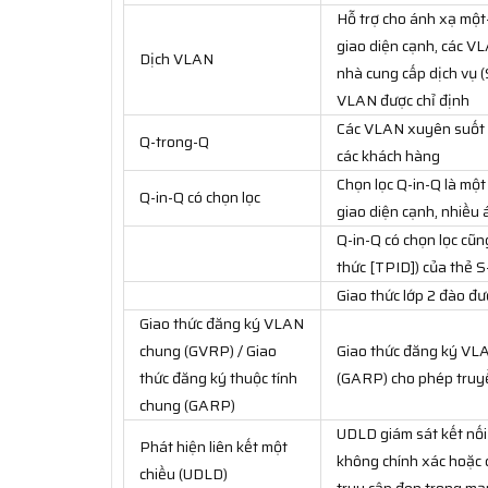
Hỗ trợ cho ánh xạ mộ
giao diện cạnh, các V
Dịch VLAN
nhà cung cấp dịch vụ 
VLAN được chỉ định
Các VLAN xuyên suốt m
Q-trong-Q
các khách hàng
Chọn lọc Q-in-Q là một
Q-in-Q có chọn lọc
giao diện cạnh, nhiều
Q-in-Q có chọn lọc cũ
thức [TPID]) của thẻ 
Giao thức lớp 2 đào đ
Giao thức đăng ký VLAN
chung (GVRP) / Giao
Giao thức đăng ký VLA
thức đăng ký thuộc tính
(GARP) cho phép truyề
chung (GARP)
UDLD giám sát kết nối v
Phát hiện liên kết một
không chính xác hoặc 
chiều (UDLD)