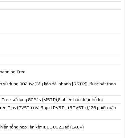
Spanning Tree
h sử dụng 802.1w (Cây kéo dài nhanh [RSTP]), được bật theo
 Tree sử dụng 802.1s (MSTP);8 phiên bản được hỗ trợ
ee Plus (PVST +) và Rapid PVST + (RPVST +);126 phiên bản
 khiển tổng hợp liên kết IEEE 802.3ad (LACP)