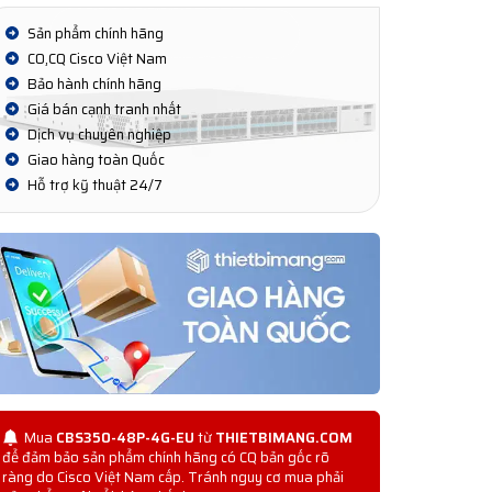
Sản phẩm chính hãng
CO,CQ Cisco Việt Nam
Bảo hành chính hãng
Giá bán cạnh tranh nhất
Dịch vụ chuyên nghiệp
Giao hàng toàn Quốc
Hỗ trợ kỹ thuật 24/7
Mua
CBS350-48P-4G-EU
từ
THIETBIMANG.COM
để đảm bảo sản phẩm chính hãng có CQ bản gốc rõ
ràng do Cisco Việt Nam cấp. Tránh nguy cơ mua phải