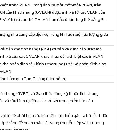
t-một trong VLAN.Trong ánh xạ một-một-một-VLAN, trên
LAN của khách hàng (C-VLAN) được ánh xạ tới các VLAN của
(S-VLAN) và các thẻ C-VLAN ban đầu được thay thế bằng S-
ạng nhà cung cấp dịch vụ trong khi tách biệt lưu lượng giữa
 cải tiến cho tính năng Q-in-Q cơ bản và cung cấp, trên mỗi
 ánh xạ của các C-VLAN khác nhau để tách biệt các S-VLAN
ng cho phép định cấu hình Ethertype (Thẻ Số phân định giao
S-VLAN
ường hầm qua Q-in-Q cũng được hỗ trợ
N chung (GVRP) và Giao thức đăng ký thuộc tính chung
n và cấu hình tự động các VLAN trong miền bắc cầu
ật lý để phát hiện các liên kết một chiều gây ra bởi lỗi đi dây
cáp / cổng để ngăn chặn các vòng chuyển tiếp và lưu lượng