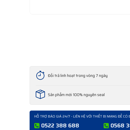
Đổi trả linh hoạt trong vòng 7 ngày
Sản phẩm mới 100% nguyên seal
HỖ TRỢ BÁO GIÁ 24/7 - LIÊN HỆ VỚI THIẾT BỊ MẠNG ĐỂ CÓ 
0522 388 688
0568 