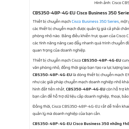
Hình ảnh: Cisco C
CBS350-48P-4G-EU Cisco Business 350 Series
Thiết bị chuyển mạch
Cisco Business 350 Series
, một
các thiết bị chuyển mạch được quản lý giá cả phải ch
phòng nhỏ nào. Bảng điều khiển trực quan của Cisco
các tính năng nâng cao đẩy nhanh quá trình chuyển đổi
quan trọng của doanh nghiệp.
Thiết bị chuyển mạch Cisco
CBS350-48P-4G-EU
cung
văn phòng nhỏ, đồng thời giúp bạn tạo ra lực lượng la
CBS350-48P-4G-EU
là dòng thiết bị chuyển mạch Et
như các giải pháp chuyển mạch doanh nghiệp nhỏ khác
hình đắt tiền nhất,
CBS350-48P-4G-EU
còn hỗ trợ k
bạn cần để hỗ trợ dữ liệu cấp doanh nghiệp, thoại, bả
Đồng thời, Cisco CBS350-48P-4G-EU rất dễ triển khai
quản lý mà doanh nghiệp của bạn cần.
CBS350-48P-4G-EU Cisco Business 350 những thô