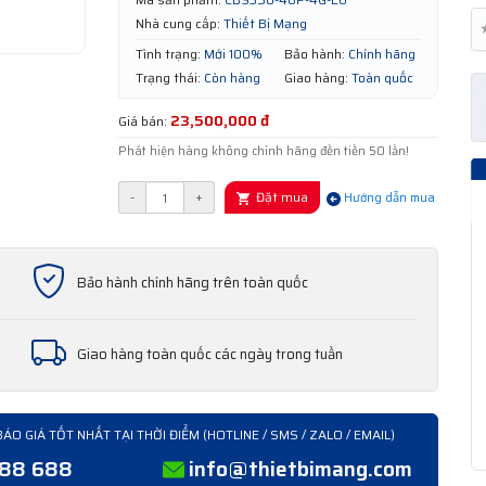
Nhà cung cấp:
Thiết Bị Mạng
Tình trạng:
Mới 100%
Bảo hành:
Chính hãng
Trạng thái:
Còn hàng
Giao hàng:
Toàn quốc
23,500,000 đ
Giá bán:
Phát hiện hàng không chính hãng đền tiền 50 lần!
Đặt mua
-
+
Hướng dẫn mua
Bảo hành chính hãng trên toàn quốc
Giao hàng toàn quốc các ngày trong tuần
BÁO GIÁ TỐT NHẤT TẠI THỜI ĐIỂM (HOTLINE / SMS / ZALO / EMAIL)
388 688
info@thietbimang.com