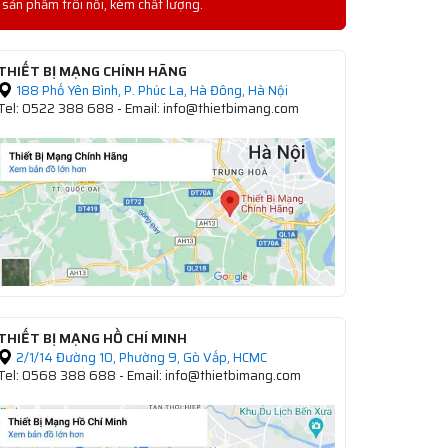
sản phẩm trôi nổi, kém chất lượng.
THIẾT BỊ MẠNG CHÍNH HÃNG
188 Phố Yên Bình, P. Phúc La, Hà Đông, Hà Nội
Tel: 0522 388 688 - Email: info@thietbimang.com
THIẾT BỊ MẠNG HỒ CHÍ MINH
2/1/14 Đường 10, Phường 9, Gò Vấp, HCMC
Tel: 0568 388 688 - Email: info@thietbimang.com