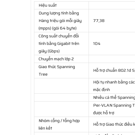
Hiệu suất
Dung lượng tính bằng
Hàng triệu gói mỗi giây
77,38
(mpps) (gói 64 byte)
Công suất chuyển đổi
tính bằng Gigabit trên
104
giây (Gbps)
Chuyển mạch lớp 2
Giao thức Spanning
Hỗ trợ chuẩn 802.1d 
Tree
Hội tụ nhanh bằng các
mặc định
Nhiều cá thể Spanning
Per-VLAN Spanning Tr
được hỗ trợ
Nhóm cổng / tổng hợp
Hỗ trợ Giao thức điều
liên kết