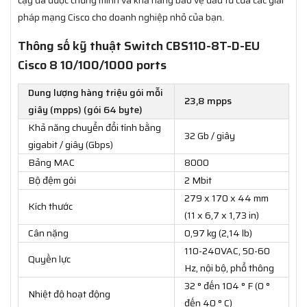
pháp mạng Cisco cho doanh nghiệp nhỏ của bạn.
Thông số kỹ thuật Switch CBS110-8T-D-EU
Cisco 8 10/100/1000 ports
Dung lượng hàng triệu gói mỗi
23,8 mpps
giây (mpps) (gói 64 byte)
Khả năng chuyển đổi tính bằng
32 Gb / giây
gigabit / giây (Gbps)
Bảng MAC
8000
Bộ đệm gói
2 Mbit
279 x 170 x 44 mm
Kích thước
(11 x 6,7 x 1,73 in)
Cân nặng
0,97 kg (2,14 lb)
110-240VAC, 50-60
Quyền lực
Hz, nội bộ, phổ thông
32 ° đến 104 ° F (0 °
Nhiệt độ hoạt động
đến 40 ° C)