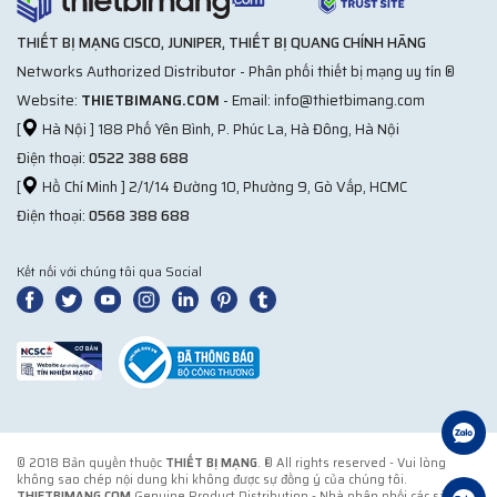
THIẾT BỊ MẠNG CISCO, JUNIPER, THIẾT BỊ QUANG CHÍNH HÃNG
Networks Authorized Distributor - Phân phối thiết bị mạng uy tín ®
Website:
THIETBIMANG.COM
- Email: info@thietbimang.com
[
Hà Nội ] 188 Phố Yên Bình, P. Phúc La, Hà Đông, Hà Nội
Điện thoại:
0522 388 688
[
Hồ Chí Minh ] 2/1/14 Đường 10, Phường 9, Gò Vấp, HCMC
Điện thoại:
0568 388 688
Kết nối với chúng tôi qua Social
© 2018 Bản quyền thuộc
THIẾT BỊ MẠNG
. ® All rights reserved - Vui lòng
không sao chép nội dung khi không được sự đồng ý của chúng tôi.
THIETBIMANG.COM
Genuine Product Distribution - Nhà phân phối các sản