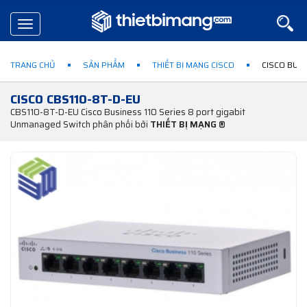
Toggle
navigation
TRANG CHỦ
SẢN PHẨM
THIẾT BỊ MẠNG CISCO
CISCO BUSI
CISCO CBS110-8T-D-EU
CBS110-8T-D-EU Cisco Business 110 Series 8 port gigabit
Unmanaged Switch phân phối bởi
THIẾT BỊ MẠNG ®