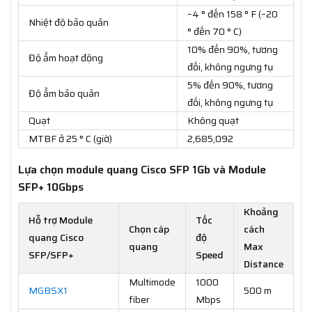
–4 ° đến 158 ° F (–20
Nhiệt độ bảo quản
° đến 70 ° C)
10% đến 90%, tương
Độ ẩm hoạt động
đối, không ngưng tụ
5% đến 90%, tương
Độ ẩm bảo quản
đối, không ngưng tụ
Quạt
Không quạt
MTBF ở 25 ° C (giờ)
2,685,092
Lựa chọn module quang Cisco SFP 1Gb và Module
SFP+ 10Gbps
Khoảng
Hỗ trợ Module
Tốc
Chọn cáp
cách
quang Cisco
độ
quang
Max
SFP/SFP+
Speed
Distance
Multimode
1000
MGBSX1
500 m
fiber
Mbps