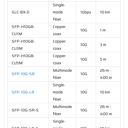
Single-
GLC-BX-D
mode
1Gbps
10 km
fiber
SFP-H10GB-
Copper
10G
1 m
CU1M
coax
SFP-H10GB-
Copper
10G
3 m
CU3M
coax
SFP-H10GB-
Copper
10G
5 m
CU5M
coax
Multimode
26 m -
SFP-10G-SR
10G
fiber
400 m
Single-
SFP-10G-LR
mode
10G
10 km
fiber
Multimode
26 m -
SFP-10G-SR-S
10G
fiber
400 m
Single-