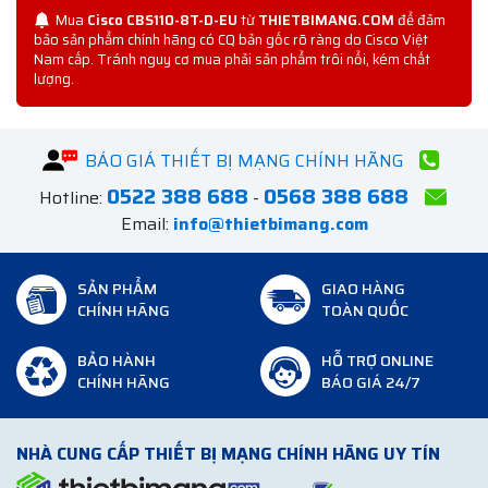
Mua
Cisco CBS110-8T-D-EU
từ
THIETBIMANG.COM
để đảm
bảo sản phẩm chính hãng có CQ bản gốc rõ ràng do Cisco Việt
Nam cấp. Tránh nguy cơ mua phải sản phẩm trôi nổi, kém chất
lượng.
BÁO GIÁ THIẾT BỊ MẠNG CHÍNH HÃNG
0522 388 688
0568 388 688
Hotline:
-
Email:
info@thietbimang.com
SẢN PHẨM
GIAO HÀNG
CHÍNH HÃNG
TOÀN QUỐC
BẢO HÀNH
HỖ TRỢ ONLINE
CHÍNH HÃNG
BÁO GIÁ 24/7
NHÀ CUNG CẤP THIẾT BỊ MẠNG CHÍNH HÃNG UY TÍN