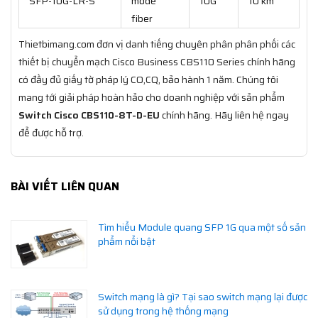
SFP-10G-LR-S
mode
10G
10 km
fiber
Thietbimang.com đơn vị danh tiếng chuyên phân phân phối các
thiết bị chuyển mạch Cisco Business CBS110 Series chính hãng
có đầy đủ giấy tờ pháp lý CO,CQ, bảo hành 1 năm. Chúng tôi
mang tới giải pháp hoàn hảo cho doanh nghiệp với sản phẩm
Switch Cisco CBS110-8T-D-EU
chính hãng. Hãy liên hệ ngay
để được hỗ trợ.
BÀI VIẾT LIÊN QUAN
Tìm hiểu Module quang SFP 1G qua một số sản
phẩm nổi bật
Switch mạng là gì? Tại sao switch mạng lại được
sử dụng trong hệ thống mạng