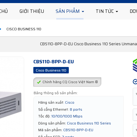
CHỦ
GIỚI THIỆU
SẢN PHẨM
TIN TỨC
DO
CISCO BUSINESS 110
CBS110-8PP-D-EU Cisco Business 110 Series Unmana
CBS110-8PP-D-EU
Cisco Business 110
Chính hãng CQ Cisco Việt Nam ®
Bảng thông số sản phẩm:
Hãng sản xuất:
Cisco
Số cổng Ethernet:
8 ports
Tốc độ:
10/100/1000 Mbps
Dòng sản phẩm:
Cisco Business 110 Series
Mã sản phẩm:
CBS110-8PP-D-EU
Số cổng SFP:
2 ports