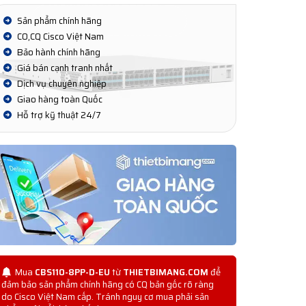
Sản phẩm chính hãng
CO,CQ Cisco Việt Nam
Bảo hành chính hãng
Giá bán cạnh tranh nhất
Dịch vụ chuyên nghiệp
Giao hàng toàn Quốc
Hỗ trợ kỹ thuật 24/7
Mua
CBS110-8PP-D-EU
từ
THIETBIMANG.COM
để
đảm bảo sản phẩm chính hãng có CQ bản gốc rõ ràng
do Cisco Việt Nam cấp. Tránh nguy cơ mua phải sản