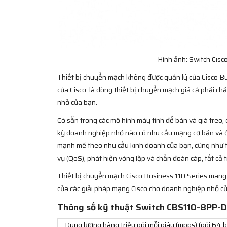
Hình ảnh: Switch Cis
Thiết bị chuyển mạch không được quản lý của Cisco 
của Cisco, là dòng thiết bị chuyển mạch giá cả phải c
nhỏ của bạn.
Có sẵn trong các mô hình máy tính để bàn và giá treo, 
kỳ doanh nghiệp nhỏ nào có nhu cầu mạng cơ bản và đư
mạnh mẽ theo nhu cầu kinh doanh của bạn, cũng như tă
vụ (QoS), phát hiện vòng lặp và chẩn đoán cáp, tất cả t
Thiết bị chuyển mạch Cisco Business 110 Series mang 
của các giải pháp mạng Cisco cho doanh nghiệp nhỏ c
Thông số kỹ thuật Switch CBS110-8PP-D
Dung lượng hàng triệu gói mỗi giây (mpps) (gói 64 b