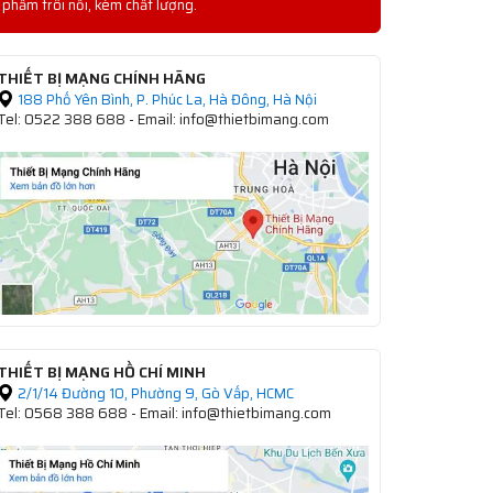
phẩm trôi nổi, kém chất lượng.
THIẾT BỊ MẠNG CHÍNH HÃNG
188 Phố Yên Bình, P. Phúc La, Hà Đông, Hà Nội
Tel: 0522 388 688 - Email: info@thietbimang.com
THIẾT BỊ MẠNG HỒ CHÍ MINH
2/1/14 Đường 10, Phường 9, Gò Vấp, HCMC
Tel: 0568 388 688 - Email: info@thietbimang.com