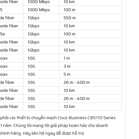
ode fiber
1000 Mbps
10 km
 5
1000 Mbps
100 m
de fiber
1Gbps
550 m
ode fiber
1Gbps
10 km
 5e
1Gbps
100 m
ode fiber
1Gbps
10 km
ode fiber
1Gbps
10 km
coax
10G
1 m
coax
10G
3 m
coax
10G
5 m
de fiber
10G
26 m - 400 m
ode fiber
10G
10 km
de fiber
10G
26 m - 400 m
ode fiber
10G
10 km
phối các thiết bị chuyển mạch Cisco Business CBS110 Series
 1 năm. Chúng tôi mang tới giải pháp hoàn hảo cho doanh
ính hãng. Hãy liên hệ ngay để được hỗ trợ.