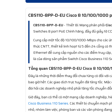
CBS110-8PP-D-EU Cisco 8 10/100/1000 p
CBS110-8PP-D-EU
- Thiết Bị Mạng phân phối
Cis
Switches 8 port PoE Chính hãng, đầy đủ giấy tờ CO
Cung cấp một tốc độ 10/100/1000-Mbps cho các ứn
thức CNTT, thiết kế linh hoạt từ 5 đến 24 cổng có 
Ethernet để cung cấp nguồn cho các điểm truy cập, 
là của dòng sản phẩm Switch Cisco Business 110 Se
Tổng quan CBS110-8PP-D-EU Cisco 8 10/100/
Đây là những thời điểm thay đổi chưa từng có đối với
bao giờ hết. Các giao dịch trực tuyến đã tăng tốc. M
đòi hỏi các doanh nghiệp nhỏ phải tăng tốc chuyển đổi
Giờ đây, bạn có thể có một mạng cấp doanh nghiệp, hi
Cisco Business 110 Series
. Các thiết bị chuyển mạch 
nhỏ, nhóm làm việc, phòng ban và các văn phòng đang p