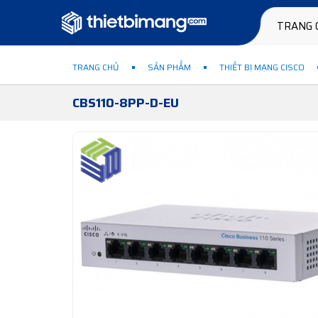
TRANG 
TRANG CHỦ
SẢN PHẨM
THIẾT BỊ MẠNG CISCO
CBS110-8PP-D-EU