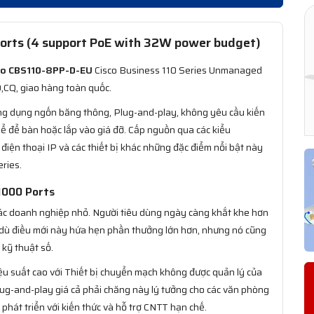
orts (4 support PoE with 32W power budget)​
co CBS110-8PP-D-EU
Cisco Business 110 Series Unmanaged
,CQ, giao hàng toàn quốc.
g dụng ngốn băng thông, Plug-and-play, không yêu cầu kiến
thể để bàn hoặc lắp vào giá đỡ. Cấp nguồn qua các kiểu
điện thoại IP và các thiết bị khác những đặc điểm nổi bật này
ries.
1000 Ports
 các doanh nghiệp nhỏ. Người tiêu dùng ngày càng khắt khe hơn
ặc dù điều mới này hứa hẹn phần thưởng lớn hơn, nhưng nó cũng
 kỹ thuật số.
ệu suất cao với Thiết bị chuyển mạch không được quản lý của
plug-and-play giá cả phải chăng này lý tưởng cho các văn phòng
hát triển với kiến thức và hỗ trợ CNTT hạn chế.