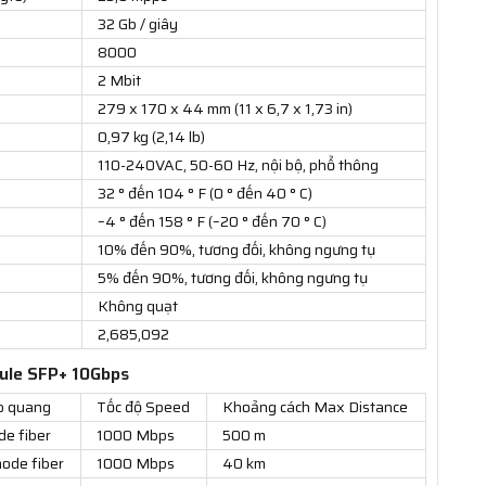
)
32 Gb / giây
8000
2 Mbit
279 x 170 x 44 mm (11 x 6,7 x 1,73 in)
0,97 kg (2,14 lb)
110-240VAC, 50-60 Hz, nội bộ, phổ thông
32 ° đến 104 ° F (0 ° đến 40 ° C)
–4 ° đến 158 ° F (–20 ° đến 70 ° C)
10% đến 90%, tương đối, không ngưng tụ
5% đến 90%, tương đối, không ngưng tụ
Không quạt
2,685,092
ule SFP+ 10Gbps
p quang
Tốc độ Speed
Khoảng cách Max Distance
de fiber
1000 Mbps
500 m
ode fiber
1000 Mbps
40 km