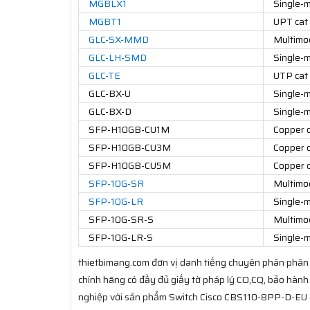
MGBLX1
Single-m
MGBT1
UPT cat
GLC-SX-MMD
Multimo
GLC-LH-SMD
Single-m
GLC-TE
UTP cat
GLC-BX-U
Single-m
GLC-BX-D
Single-m
SFP-H10GB-CU1M
Copper 
SFP-H10GB-CU3M
Copper 
SFP-H10GB-CU5M
Copper 
SFP-10G-SR
Multimo
SFP-10G-LR
Single-m
SFP-10G-SR-S
Multimo
SFP-10G-LR-S
Single-m
thietbimang.com đơn vị danh tiếng chuyên phân phân 
chính hãng có đầy đủ giấy tờ pháp lý CO,CQ, bảo hành
nghiệp với sản phẩm Switch Cisco CBS110-8PP-D-EU ch