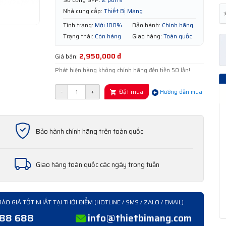
Nhà cung cấp:
Thiết Bị Mạng
Tình trạng:
Mới 100%
Bảo hành:
Chính hãng
Trạng thái:
Còn hàng
Giao hàng:
Toàn quốc
2,950,000 đ
Giá bán:
Phát hiện hàng không chính hãng đền tiền 50 lần!
Đặt mua
-
+
Hướng dẫn mua
Bảo hành chính hãng trên toàn quốc
Giao hàng toàn quốc các ngày trong tuần
BÁO GIÁ TỐT NHẤT TẠI THỜI ĐIỂM (HOTLINE / SMS / ZALO / EMAIL)
388 688
info@thietbimang.com