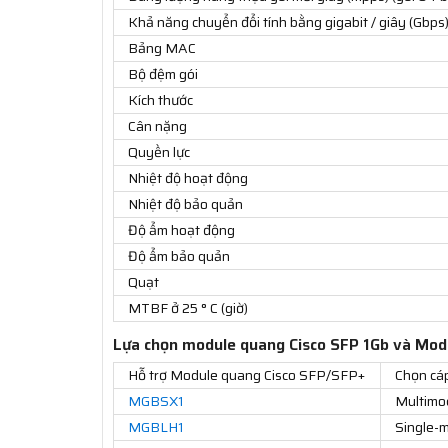
Khả năng chuyển đổi tính bằng gigabit / giây (Gbps
Bảng MAC
Bộ đệm gói
Kích thước
Cân nặng
Quyền lực
Nhiệt độ hoạt động
Nhiệt độ bảo quản
Độ ẩm hoạt động
Độ ẩm bảo quản
Quạt
MTBF ở 25 ° C (giờ)
Lựa chọn module quang Cisco SFP 1Gb và Mod
Hỗ trợ Module quang Cisco SFP/SFP+
Chọn cá
MGBSX1
Multimo
MGBLH1
Single-m