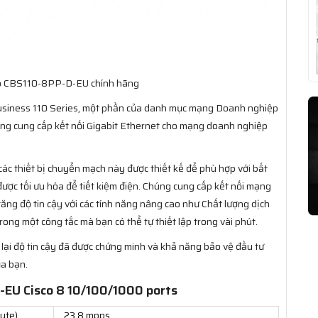
co CBS110-8PP-D-EU chính hãng
Business 110 Series, một phần của danh mục mạng Doanh nghiệp
hăng cung cấp kết nối Gigabit Ethernet cho mạng doanh nghiệp
các thiết bị chuyển mạch này được thiết kế để phù hợp với bất
ợc tối ưu hóa để tiết kiệm điện. Chúng cung cấp kết nối mạng
ng độ tin cậy với các tính năng nâng cao như Chất lượng dịch
rong một công tắc mà bạn có thể tự thiết lập trong vài phút.
lại độ tin cậy đã được chứng minh và khả năng bảo vệ đầu tư
ủa bạn.
-EU Cisco 8 10/100/1000 ports
yte)
23,8 mpps