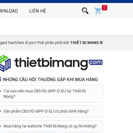
0
WNLOAD
LIÊN HỆ
ged Switches 8 port PoE phân phối bởi
THIẾT BỊ MẠNG ®
NHỮNG CÂU HỎI THƯỜNG GẶP KHI MUA HÀNG
★
Tại sao nên mua CBS110-8PP-D-EU tại Thiết Bị
Mạng?
★
Sản phẩm CBS110-8PP-D-EU có phải chính hãng?
★
Mua hàng tại website Thiết Bị Mạng có uy tín không?