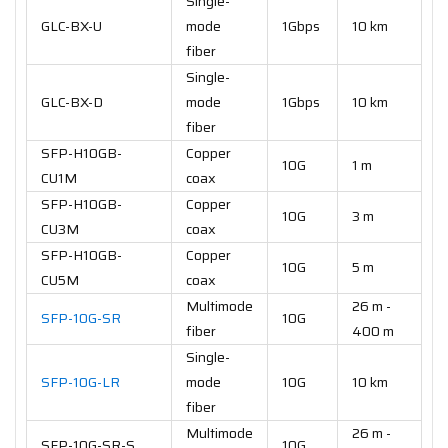
Single-
GLC-BX-U
mode
1Gbps
10 km
fiber
Single-
GLC-BX-D
mode
1Gbps
10 km
fiber
SFP-H10GB-
Copper
10G
1 m
CU1M
coax
SFP-H10GB-
Copper
10G
3 m
CU3M
coax
SFP-H10GB-
Copper
10G
5 m
CU5M
coax
Multimode
26 m -
SFP-10G-SR
10G
fiber
400 m
Single-
SFP-10G-LR
mode
10G
10 km
fiber
Multimode
26 m -
SFP-10G-SR-S
10G