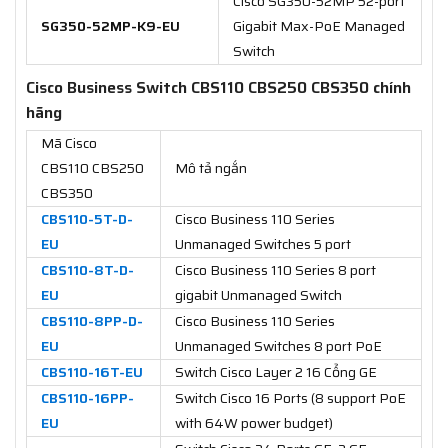
Cisco SG350-52MP 52-port
SG350-52MP-K9-EU
Gigabit Max-PoE Managed
Switch
Cisco Business Switch CBS110 CBS250 CBS350 chính
hãng
Mã Cisco
CBS110 CBS250
Mô tả ngắn
CBS350
CBS110-5T-D-
Cisco Business 110 Series
EU
Unmanaged Switches 5 port
CBS110-8T-D-
Cisco Business 110 Series 8 port
EU
gigabit Unmanaged Switch
CBS110-8PP-D-
Cisco Business 110 Series
EU
Unmanaged Switches 8 port PoE
CBS110-16T-EU
Switch Cisco Layer 2 16 Cổng GE
CBS110-16PP-
Switch Cisco 16 Ports (8 support PoE
EU
with 64W power budget)