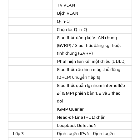
TV VLAN
Dịch VLAN
Q-in-Q
Chọn lọc Q-in-Q
Giao thức đăng ký VLAN chung
(GVRP) / Giao thức đăng ký thuộc
tính chung (GARP)
Phát hiện liên kết một chiều (UDLD)
Giao thức cấu hình máy chủ động
(DHCP) Chuyển tiếp tại
Giao thức quản lý nhóm Internetlớp
2( IGMP) phiên bản 1, 2 và 3 theo
dõi
IGMP Querier
Head-of-Line (HOL) chặn
Loopback DetectioN
Lớp 3
Định tuyến IPv4 - Định tuyến