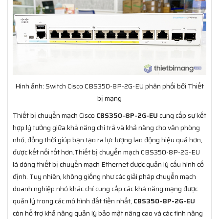
Hình ảnh: Switch Cisco CBS350-8P-2G-EU phân phối bởi Thiết
bị mạng
Thiết bị chuyển mạch Cisco
CBS350-8P-2G-EU
cung cấp sự kết
hợp lý tưởng giữa khả năng chi trả và khả năng cho văn phòng
nhỏ, đồng thời giúp bạn tạo ra lực lượng lao động hiệu quả hơn,
được kết nối tốt hơn.Thiết bị chuyển mạch CBS350-8P-2G-EU
là dòng thiết bị chuyển mạch Ethernet được quản lý cấu hình cố
định. Tuy nhiên, không giống như các giải pháp chuyển mạch
doanh nghiệp nhỏ khác chỉ cung cấp các khả năng mạng được
quản lý trong các mô hình đắt tiền nhất,
CBS350-8P-2G-EU
còn hỗ trợ khả năng quản lý bảo mật nâng cao và các tính năng