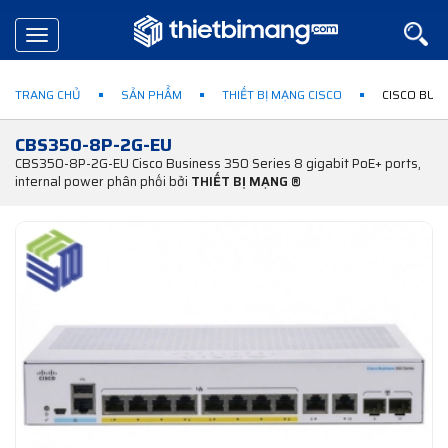
Toggle
navigation
TRANG CHỦ
SẢN PHẨM
THIẾT BỊ MẠNG CISCO
CISCO BUSI
CBS350-8P-2G-EU
CBS350-8P-2G-EU Cisco Business 350 Series 8 gigabit PoE+ ports,
internal power phân phối bởi
THIẾT BỊ MẠNG ®