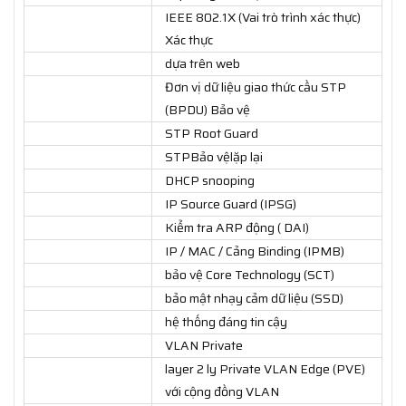
IEEE 802.1X (Vai trò trình xác thực)
Xác thực
dựa trên web
Đơn vị dữ liệu giao thức cầu STP
(BPDU) Bảo vệ
STP Root Guard
STPBảo vệlặp lại
DHCP snooping
IP Source Guard (IPSG)
Kiểm tra ARP động ( DAI)
IP / MAC / Cảng Binding (IPMB)
bảo vệ Core Technology (SCT)
bảo mật nhạy cảm dữ liệu (SSD)
hệ thống đáng tin cậy
VLAN Private
layer 2 ly Private VLAN Edge (PVE)
với cộng đồng VLAN