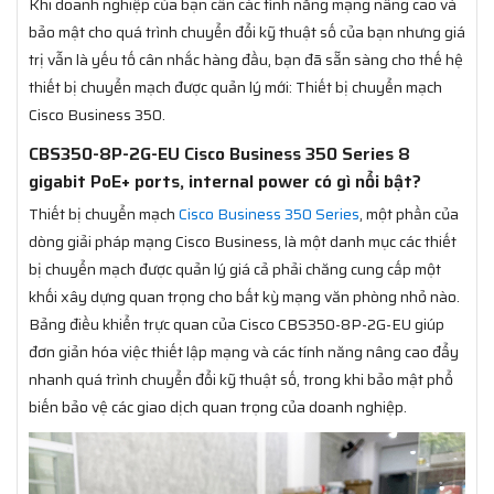
Khi doanh nghiệp của bạn cần các tính năng mạng nâng cao và
bảo mật cho quá trình chuyển đổi kỹ thuật số của bạn nhưng giá
trị vẫn là yếu tố cân nhắc hàng đầu, bạn đã sẵn sàng cho thế hệ
thiết bị chuyển mạch được quản lý mới: Thiết bị chuyển mạch
Cisco Business 350.
CBS350-8P-2G-EU Cisco Business 350 Series 8
gigabit PoE+ ports, internal power có gì nổi bật?
Thiết bị chuyển mạch
Cisco Business 350 Series
, một phần của
dòng giải pháp mạng Cisco Business, là một danh mục các thiết
bị chuyển mạch được quản lý giá cả phải chăng cung cấp một
khối xây dựng quan trọng cho bất kỳ mạng văn phòng nhỏ nào.
Bảng điều khiển trực quan của Cisco CBS350-8P-2G-EU giúp
đơn giản hóa việc thiết lập mạng và các tính năng nâng cao đẩy
nhanh quá trình chuyển đổi kỹ thuật số, trong khi bảo mật phổ
biến bảo vệ các giao dịch quan trọng của doanh nghiệp.