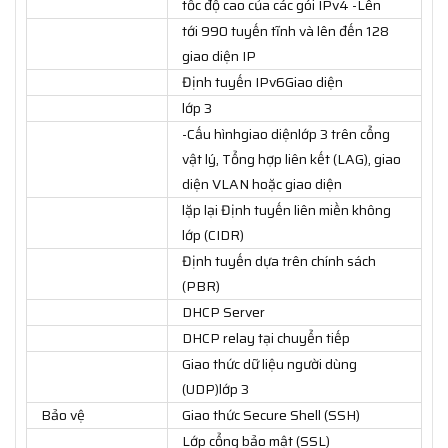
tốc độ cao của các gói IPv4 -Lên
tới 990 tuyến tĩnh và lên đến 128
giao diện IP
Định tuyến IPv6Giao diện
lớp 3
-Cấu hìnhgiao diệnlớp 3 trên cổng
vật lý, Tổng hợp liên kết (LAG), giao
diện VLAN hoặc giao diện
lặp lại Định tuyến liên miền không
lớp (CIDR)
Định tuyến dựa trên chính sách
(PBR)
DHCP Server
DHCP relay tại chuyển tiếp
Giao thức dữ liệu người dùng
(UDP)lớp 3
Bảo vệ
Giao thức Secure Shell (SSH)
Lớp cổng bảo mật (SSL)