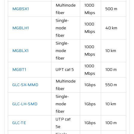
Multimode
1000
MGBSX1
500 m
fiber
Mbps
Single-
1000
MGBLH1
mode
40 km
Mbps
fiber
Single-
1000
MGBLX1
mode
10 km
Mbps
fiber
1000
MGBT1
UPT cat 5
100 m
Mbps
Multimode
GLC-SX-MMD
1Gbps
550 m
fiber
Single-
GLC-LH-SMD
mode
1Gbps
10 km
fiber
UTP cat
GLC-TE
1Gbps
100 m
5e