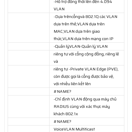
-Hỗ trợ đồng thời lên đến 4.094
VLAN
-Dựa trêncổngvà 802.1Q các VLAN
dựa trên thẻ;VLAN dựa trên
MAC;VLAN dựa trên giao
thức;VLAN dựa trên mạng con IP
-Quản lýVLAN-Quản lý VLAN
riêng tư với cổng cộng đồng, riêng lẻ
và
riêng tư -Private VLAN Edge (PVE),
còn được gọi là cổng được bảo vệ,
với nhiều liên kết lên
#NAME?
-Chỉ định VLAN động qua máy chủ
RADIUS cùng với xác thực máy
khách 802.1x
#NAME?
VoiceVLAN Multiticast