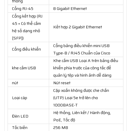
thống
Cổng RJ-45
8 Gigabit Ethernet
Cổng kết hợp (RJ
45 + Có thể cắm
Kết hợp 2 Gigabit Ethernet
hệ số dạng nhỏ
[SFP])
Cổng bảng điều khiển mini USB
Cổng điều khiển
Type-B / RJ45 Chuẩn của Cisco
Khe cắm USB Loại A trên bảng điều
khe cắm USB
khiển phía trước của công tắc để
quản lý tệp và hình ảnh dễ dàng
nút
Nút reset
Cặp xoắn không được che chắn
Loại cáp
(UTP) Loại 5e trở lên cho
1000BASE-T
Hệ thống, Liên kết / Hành động,
Đèn LED
PoE, Tốc độ
Tốc biến
256 MB