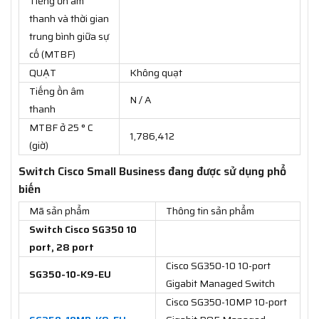
Tiếng ồn âm
thanh và thời gian
trung bình giữa sự
cố (MTBF)
QUẠT
Không quạt
Tiếng ồn âm
N / A
thanh
MTBF ở 25 ° C
1,786,412
(giờ)
Switch Cisco Small Business đang được sử dụng phổ
biến
Mã sản phẩm
Thông tin sản phẩm
Switch Cisco SG350 10
port, 28 port
Cisco SG350-10 10-port
SG350-10-K9-EU
Gigabit Managed Switch
Cisco SG350-10MP 10-port