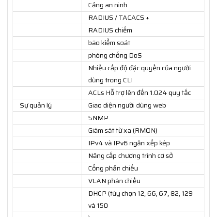
Cảng an ninh
RADIUS / TACACS +
RADIUS chiếm
bão kiểm soát
phòng chống DoS
Nhiều cấp độ đặc quyền của người
dùng trong CLI
ACLs Hỗ trợ lên đến 1.024 quy tắc
Sự quản lý
Giao diện người dùng web
SNMP
Giám sát từ xa (RMON)
IPv4 và IPv6 ngăn xếp kép
Nâng cấp chương trình cơ sở
Cổng phản chiếu
VLAN phản chiếu
DHCP (tùy chọn 12, 66, 67, 82, 129
và 150