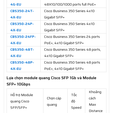
4G-EU
48X10/100/1000 ports full PoE+
CBS350-24T-
Cisco Business 350 Series 4x10
4X-EU
Gigabit SFP+
CBS350-24P-
Cisco Business 350 Series 4x10
4X-EU
Gigabit SFP+
CBS350-24FP-
Cisco Business 350 Series 24 ports
4X-EU
PoE+, 4x10 Gigabit SFP+
CBS350-48T-
Cisco Business 350 Series 48 ports,
4X-EU
4x10 Gigabit SFP+
CBS350-48P-
Cisco Business 350 Series 48 ports
4X-EU
PoE+, 4x10 Gigabit SFP+
Lựa chọn module quang Cisco SFP 1Gb và Module
SFP+ 10Gbps
Khoảng
Hỗ trợ Module
Tốc
Chọn cáp
cách
quang Cisco
độ
quang
Max
SFP/SFP+
Speed
Distance