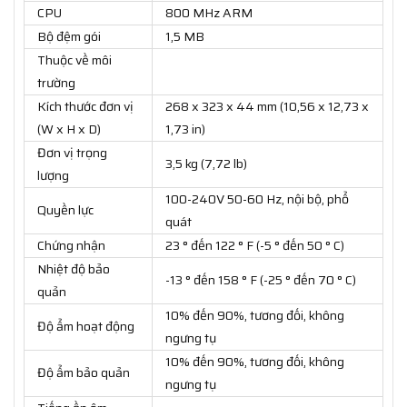
CPU
800 MHz ARM
Bộ đệm gói
1,5 MB
Thuộc về môi
trường
Kích thước đơn vị
268 x 323 x 44 mm (10,56 x 12,73 x
(W x H x D)
1,73 in)
Đơn vị trọng
3,5 kg (7,72 lb)
lượng
100-240V 50-60 Hz, nội bộ, phổ
Quyền lực
quát
Chứng nhận
23 ° đến 122 ° F (-5 ° đến 50 ° C)
Nhiệt độ bảo
-13 ° đến 158 ° F (-25 ° đến 70 ° C)
quản
10% đến 90%, tương đối, không
Độ ẩm hoạt động
ngưng tụ
10% đến 90%, tương đối, không
Độ ẩm bảo quản
ngưng tụ