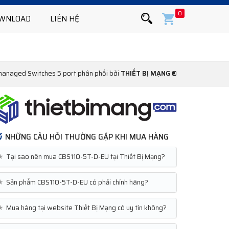
0
WNLOAD
LIÊN HỆ
managed Switches 5 port phân phối bởi
THIẾT BỊ MẠNG ®
NHỮNG CÂU HỎI THƯỜNG GẶP KHI MUA HÀNG
★
Tại sao nên mua CBS110-5T-D-EU tại Thiết Bị Mạng?
★
Sản phẩm CBS110-5T-D-EU có phải chính hãng?
★
Mua hàng tại website Thiết Bị Mạng có uy tín không?