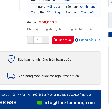
Tình trạng:
Mới 100%
Bảo hành:
Chính hãng
Trạng thái:
Còn hàng
Giao hàng:
Toàn quốc
950,000 đ
Giá bán:
Phát hiện hàng không chính hãng đền tiền 50 lần!
Đặt mua
-
+
Hướng dẫn mua
Bảo hành chính hãng trên toàn quốc
Giao hàng toàn quốc các ngày trong tuần
BÁO GIÁ TỐT NHẤT TẠI THỜI ĐIỂM (HOTLINE / SMS / ZALO / EMAIL)
388 688
info@thietbimang.com