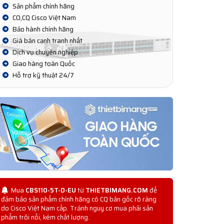
Sản phẩm chính hãng
CO,CQ Cisco Việt Nam
Bảo hành chính hãng
Giá bán cạnh tranh nhất
Dịch vụ chuyên nghiệp
Giao hàng toàn Quốc
Hỗ trợ kỹ thuật 24/7
Mua
CBS110-5T-D-EU
từ
THIETBIMANG.COM
để
đảm bảo sản phẩm chính hãng có CQ bản gốc rõ ràng
do Cisco Việt Nam cấp. Tránh nguy cơ mua phải sản
phẩm trôi nổi, kém chất lượng.