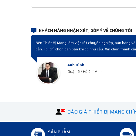
KHÁCH HÀNG NHẬN XÉT, GÓP Ý VỀ CHÚNG TÔI
Đợt rồi công ty cải tạo nâng cấp hệ thống có mua mấy bộ 
nghiệp từ lúc hỏi mua đến giao hàng và bàn giao rất chuyên
Anh Hà
Hà Tây
BÁO GIÁ THIẾT BỊ MẠNG CH
SẢN PHẨM