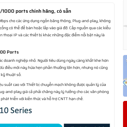
1000 ports​ chính hãng, có sẵn
bps cho các ứng dụng ngốn băng thông, Plug-and-play, không
 cổng có thể để bàn hoặc lắp vào giá đỡ. Cấp nguồn qua các kiểu
 thoại IP và các thiết bị khác những đặc điểm nổi bật này là
000 Ports
 các doanh nghiệp nhỏ. Người tiêu dùng ngày càng khắt khe hơn
ặc dù điều mới này hứa hẹn phần thưởng lớn hơn, nhưng nó cũng
 kỹ thuật số.
ệu suất cao với Thiết bị chuyển mạch không được quản lý của
plug-and-play giá cả phải chăng này lý tưởng cho các văn phòng
hát triển với kiến thức và hỗ trợ CNTT hạn chế.