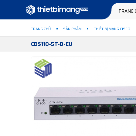
TRANG 
TRANG CHỦ
SẢN PHẨM
THIẾT BỊ MẠNG CISCO
CBS110-5T-D-EU