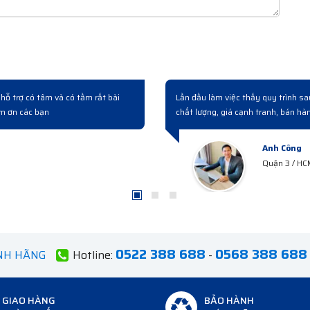
switch bên này. Làm việc chuyên
Có người quen giới thiêụ và làm vi
 nghiệp...
hoá, giá cả và cách phục vụ khách
Anh Tuấn
Bắc Ninh
0522 388 688
0568 388 688
ÍNH HÃNG
Hotline:
-
GIAO HÀNG
BẢO HÀNH