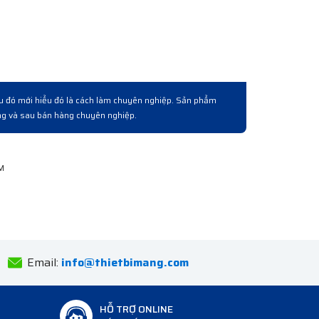
ệc qua lấy lô hàng. Về cơ bản là được từ chất lượng hàng
 hàng bài bản chuyên nghiệp.
Email:
info@thietbimang.com
HỖ TRỢ ONLINE