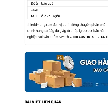
Độ ẩm bảo quản
Quạt
MTBF ở 25 ° C (giờ)
thietbimang.com đơn vị danh tiếng chuyên phân phân 
chính hãng có đầy đủ giấy tờ pháp lý CO,CQ, bảo hành
nghiệp với sản phẩm Switch
Cisco CBS110-5T-D-EU
c
BÀI VIẾT LIÊN QUAN