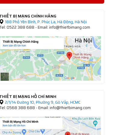
THIẾT BỊ MẠNG CHÍNH HÃNG
188 Phố Yên Bình, P. Phúc La, Hà Đông, Hà Nội
Tel: 0522 388 688 - Email: info@thietbimang.com
THIẾT BỊ MẠNG HỒ CHÍ MINH
2/1/14 Đường 10, Phường 9, Gò Vấp, HCMC
Tel: 0568 388 688 - Email: info@thietbimang.com