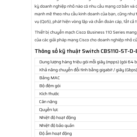
kỳ doanh nghiệp nhỏ nào có nhu cầu mạng cơ bản và đư
mạnh mẽ theo nhu cầu kinh doanh của bạn, cũng như tă
vụ (QoS), phát hiện vòng lặp và chẩn đoán cáp, tất cả t
Thiết bị chuyển mạch Cisco Business 110 Series mang 
của các giải pháp mạng Cisco cho doanh nghiệp nhỏ c
Thông số kỹ thuật Switch CBS110-5T-D-E
Dung lượng hàng triệu gói mỗi giây (mpps) (gói 64 b
Khả năng chuyển đổi tính bằng gigabit / giây (Gbps
Bảng MAC
Bộ đệm gói
Kích thước
Cân nặng
Quyền lực
Nhiệt độ hoạt động
Nhiệt độ bảo quản
Độ ẩm hoạt động