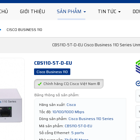
CHỦ
GIỚI THIỆU
SẢN PHẨM
TIN TỨC
DO
CISCO BUSINESS 110
CBS110-5T-D-EU Cisco Business 110 Series Un
CBS110-5T-D-EU
Cisco Business 110
Chính hãng CQ Cisco Việt Nam ®
Bảng thông số sản phẩm:
Hãng sản xuất:
Cisco
Tốc độ:
10/100/1000 Mbps
Dòng sản phẩm:
Cisco Business 110 Series
Mã sản phẩm:
CBS110-5T-D-EU
Số cổng Ethernet:
5 ports
Nhà cung cấp:
Thiết Bị Mạng