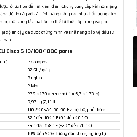
ợc tối ưu hóa để tiết kiệm điện. Chúng cung cấp kết nối mạng
ng độ tin cậy với các tính năng nâng cao như Chất lượng dịch
rong một công tắc mà bạn có thể tự thiết lập trong vài phút.
lại độ tin cậy đã được chứng minh và khả năng bảo vệ đầu tư
ủa bạn.
U Cisco 5 10/100/1000 ports
yte)
23,8 mpps
)
32 Gb / giây
8 nghìn
2 Mbit
279 x 170 x 44 mm (11 x 6,7 x 1,73 in)
0,97 kg (2,14 lb)
110-240VAC, 50-60 Hz, nội bộ, phổ thông
32 ° đến 104 ° F (0 ° đến 40 ° C)
–4 ° đến 158 ° F (–20 ° đến 70 ° C)
10% đến 90%, tương đối, không ngưng tụ