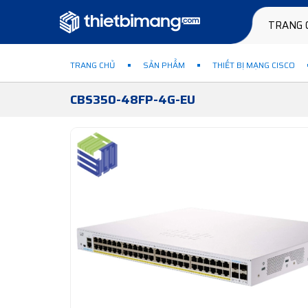
TRANG 
TRANG CHỦ
SẢN PHẨM
THIẾT BỊ MẠNG CISCO
CBS350-48FP-4G-EU