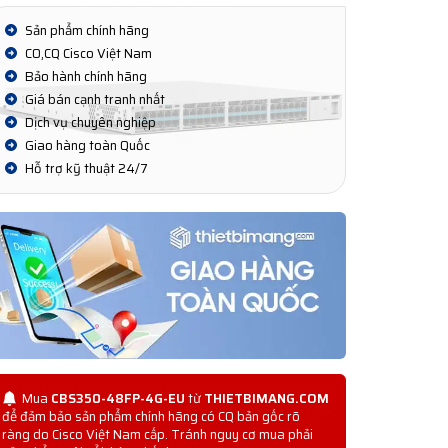
Sản phẩm chính hãng
CO,CQ Cisco Việt Nam
Bảo hành chính hãng
Giá bán cạnh tranh nhất
Dịch vụ chuyên nghiệp
Giao hàng toàn Quốc
Hỗ trợ kỹ thuật 24/7
Mua
CBS350-48FP-4G-EU
từ
THIETBIMANG.COM
để đảm bảo sản phẩm chính hãng có CQ bản gốc rõ
ràng do Cisco Việt Nam cấp. Tránh nguy cơ mua phải