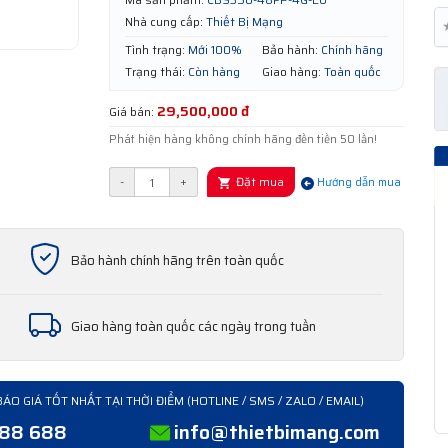
Nhà cung cấp:
Thiết Bị Mạng
Tình trạng:
Mới 100%
Bảo hành:
Chính hãng
Trạng thái:
Còn hàng
Giao hàng:
Toàn quốc
29,500,000 đ
Giá bán:
Phát hiện hàng không chính hãng đền tiền 50 lần!
Đặt mua
-
+
Hướng dẫn mua
Bảo hành chính hãng trên toàn quốc
Giao hàng toàn quốc các ngày trong tuần
BÁO GIÁ TỐT NHẤT TẠI THỜI ĐIỂM (HOTLINE / SMS / ZALO / EMAIL)
388 688
info@thietbimang.com