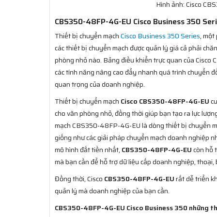
Hình ảnh: Cisco C
CBS350-48FP-4G-EU Cisco Business 350 Serie
Thiết bị chuyển mạch
Cisco Business 350 Series
, một
các thiết bị chuyển mạch được quản lý giá cả phải ch
phòng nhỏ nào. Bảng điều khiển trực quan của Cisco
các tính năng nâng cao đẩy nhanh quá trình chuyển đổi
quan trọng của doanh nghiệp.
Thiết bị chuyển mạch
Cisco CBS350-48FP-4G-EU
cu
cho văn phòng nhỏ, đồng thời giúp bạn tạo ra lực lượn
mạch CBS350-48FP-4G-EU là dòng thiết bị chuyển mạc
giống như các giải pháp chuyển mạch doanh nghiệp nh
mô hình đắt tiền nhất,
CBS350-48FP-4G-EU
còn hỗ 
mà bạn cần để hỗ trợ dữ liệu cấp doanh nghiệp, thoại
Đồng thời, Cisco
CBS350-48FP-4G-EU
rất dễ triển k
quản lý mà doanh nghiệp của bạn cần.
CBS350-48FP-4G-EU Cisco Business 350 những th