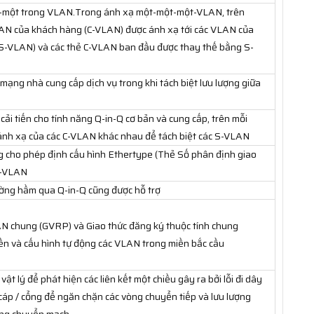
t-một trong VLAN.Trong ánh xạ một-một-một-VLAN, trên
LAN của khách hàng (C-VLAN) được ánh xạ tới các VLAN của
(S-VLAN) và các thẻ C-VLAN ban đầu được thay thế bằng S-
ạng nhà cung cấp dịch vụ trong khi tách biệt lưu lượng giữa
 cải tiến cho tính năng Q-in-Q cơ bản và cung cấp, trên mỗi
 ánh xạ của các C-VLAN khác nhau để tách biệt các S-VLAN
ng cho phép định cấu hình Ethertype (Thẻ Số phân định giao
S-VLAN
ường hầm qua Q-in-Q cũng được hỗ trợ
N chung (GVRP) và Giao thức đăng ký thuộc tính chung
n và cấu hình tự động các VLAN trong miền bắc cầu
ật lý để phát hiện các liên kết một chiều gây ra bởi lỗi đi dây
cáp / cổng để ngăn chặn các vòng chuyển tiếp và lưu lượng