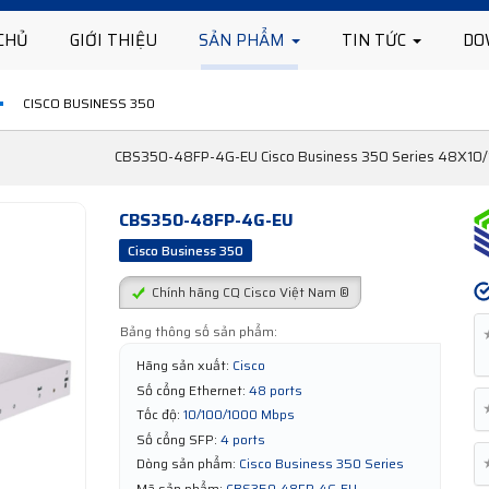
CHỦ
GIỚI THIỆU
SẢN PHẨM
TIN TỨC
DO
CISCO BUSINESS 350
CBS350-48FP-4G-EU Cisco Business 350 Series 48X10/10
CBS350-48FP-4G-EU
Cisco Business 350
Chính hãng CQ Cisco Việt Nam ®
Bảng thông số sản phẩm:
Hãng sản xuất:
Cisco
Số cổng Ethernet:
48 ports
Tốc độ:
10/100/1000 Mbps
Số cổng SFP:
4 ports
Dòng sản phẩm:
Cisco Business 350 Series
Mã sản phẩm:
CBS350-48FP-4G-EU