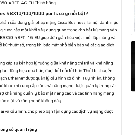
BS350-48FP-4G-EU Chính hãng
s 48X10/100/1000 ports có gì nổi bật?
 phần của dòng giải pháp mạng Cisco Business, là một danh mục
ăng cung cấp một khối xây dựng quan trọng cho bất kỳ mạng văn
 CBS350-48FP-4G-EU giúp đơn giản hóa việc thiết lập mạng và
 kỹ thuật số, trong khi bảo mật phổ biến bảo vệ các giao dịch
ng cấp sự kết hợp lý tưởng giữa khả năng chi trả và khả năng
g lao động hiệu quả hơn, được kết nối tốt hơn.Thiết bị chuyển
h Ethernet được quản lý cấu hình cố định. Tuy nhiên, không
ỏ khác chỉ cung cấp các khả năng mạng được quản lý trong các
trợ khả năng quản lý bảo mật nâng cao và các tính năng mạng
, bảo mật và công nghệ không dây .
hai và cấu hình, cho phép bạn tận dụng các dịch vụ mạng được
ông số quan trọng