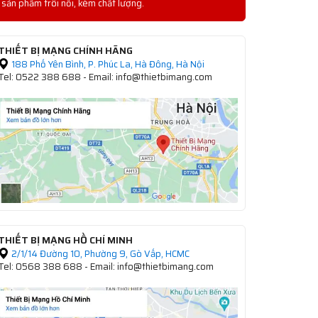
sản phẩm trôi nổi, kém chất lượng.
THIẾT BỊ MẠNG CHÍNH HÃNG
188 Phố Yên Bình, P. Phúc La, Hà Đông, Hà Nội
Tel: 0522 388 688 - Email: info@thietbimang.com
THIẾT BỊ MẠNG HỒ CHÍ MINH
2/1/14 Đường 10, Phường 9, Gò Vấp, HCMC
Tel: 0568 388 688 - Email: info@thietbimang.com