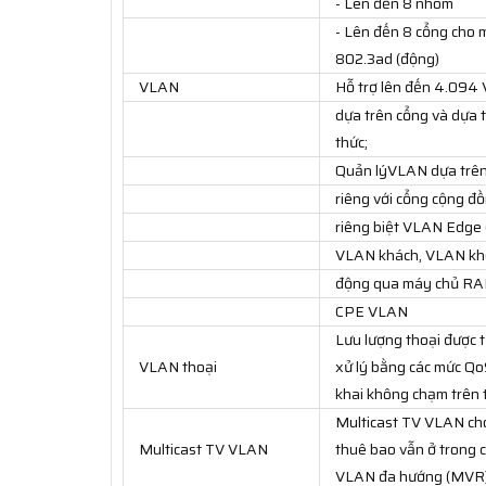
- Lên đến 8 nhóm
- Lên đến 8 cổng cho m
802.3ad (động)
VLAN
Hỗ trợ lên đến 4.094
dựa trên cổng và dựa
thức;
Quản lýVLAN dựa trê
riêng với cổng cộng đồ
riêng biệt VLAN Edge (
VLAN khách, VLAN khô
động qua máy chủ RAD
CPE VLAN
Lưu lượng thoại được 
VLAN thoại
xử lý bằng các mức Qo
khai không chạm trên t
Multicast TV VLAN ch
Multicast TV VLAN
thuê bao vẫn ở trong 
VLAN đa hướng (MVR