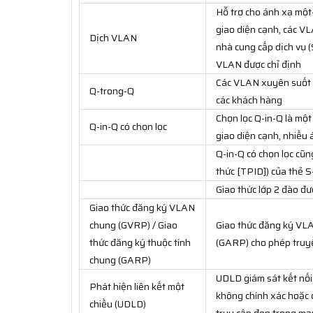
Hỗ trợ cho ánh xạ mộ
giao diện cạnh, các V
Dịch VLAN
nhà cung cấp dịch vụ 
VLAN được chỉ định
Các VLAN xuyên suốt m
Q-trong-Q
các khách hàng
Chọn lọc Q-in-Q là một
Q-in-Q có chọn lọc
giao diện cạnh, nhiều
Q-in-Q có chọn lọc cũ
thức [TPID]) của thẻ 
Giao thức lớp 2 đào đ
Giao thức đăng ký VLAN
chung (GVRP) / Giao
Giao thức đăng ký VLA
thức đăng ký thuộc tính
(GARP) cho phép truyề
chung (GARP)
UDLD giám sát kết nối v
Phát hiện liên kết một
không chính xác hoặc 
chiều (UDLD)