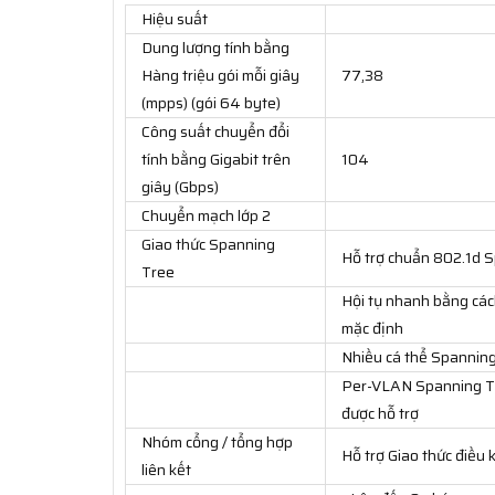
Hiệu suất
Dung lượng tính bằng
Hàng triệu gói mỗi giây
77,38
(mpps) (gói 64 byte)
Công suất chuyển đổi
tính bằng Gigabit trên
104
giây (Gbps)
Chuyển mạch lớp 2
Giao thức Spanning
Hỗ trợ chuẩn 802.1d 
Tree
Hội tụ nhanh bằng các
mặc định
Nhiều cá thể Spanning
Per-VLAN Spanning Tr
được hỗ trợ
Nhóm cổng / tổng hợp
Hỗ trợ Giao thức điều
liên kết