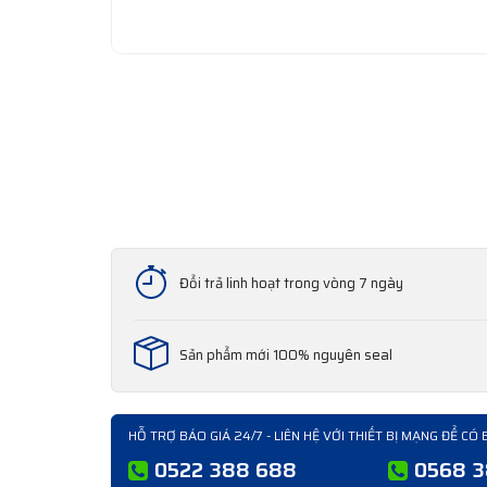
Đổi trả linh hoạt trong vòng 7 ngày
Sản phẩm mới 100% nguyên seal
HỖ TRỢ BÁO GIÁ 24/7 - LIÊN HỆ VỚI THIẾT BỊ MẠNG ĐỂ CÓ 
0522 388 688
0568 