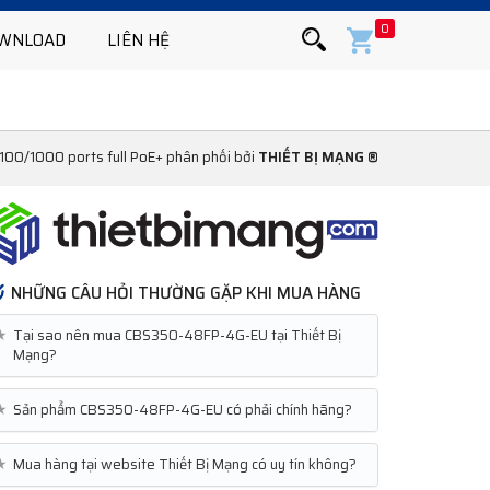
0
WNLOAD
LIÊN HỆ
0/1000 ports full PoE+ phân phối bởi
THIẾT BỊ MẠNG ®
NHỮNG CÂU HỎI THƯỜNG GẶP KHI MUA HÀNG
★
Tại sao nên mua CBS350-48FP-4G-EU tại Thiết Bị
Mạng?
★
Sản phẩm CBS350-48FP-4G-EU có phải chính hãng?
★
Mua hàng tại website Thiết Bị Mạng có uy tín không?