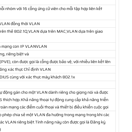
ỗi nhóm với 16 cổng ứng cử viên cho mỗi tập hợp liên kết
 VLAN đồng thời VLAN
 trên thẻ 802.1Q;VLAN dựa trên MAC;VLAN dựa trên giao
n mạng con IP VLANVLAN
ng, riêng biệt và
PVE), còn được gọi là cổng được bảo vệ, với nhiều liên kết lên
ng xác thực Chỉ định VLAN
IUS cùng với xác thực máy khách 802.1x
tự động gán cho một VLAN dành riêng cho giọng nói và được
S thích hợp.Khả năng thoại tự động cung cấp khả năng triển
oàn mạng các điểm cuối thoại và thiết bị điều khiển cuộc gọi
o phép chia sẻ một VLAN đa hướng trong mạng trong khi các
các VLAN riêng biệt.Tính năng này còn được gọi là Đăng ký
)