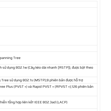
Spanning Tree
h sử dụng 802.1w (Cây kéo dài nhanh [RSTP]), được bật theo
 Tree sử dụng 802.1s (MSTP);8 phiên bản được hỗ trợ
ee Plus (PVST +) và Rapid PVST + (RPVST +);126 phiên bản
 khiển tổng hợp liên kết IEEE 802.3ad (LACP)