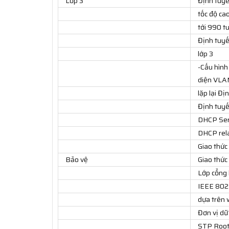
Lớp 3
Định tuyế
tốc độ ca
tới 990 t
Định tuyế
lớp 3
-Cấu hình 
diện VLAN
lặp lại Đị
Định tuyế
DHCP Ser
DHCP rela
Giao thức
Bảo vệ
Giao thức
Lớp cổng 
IEEE 802.1
dựa trên
Đơn vị dữ
STP Root