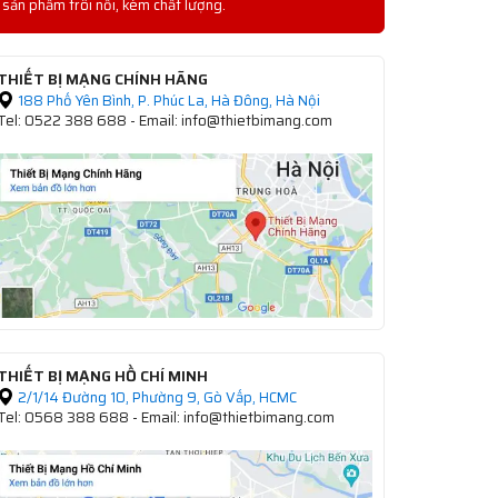
sản phẩm trôi nổi, kém chất lượng.
THIẾT BỊ MẠNG CHÍNH HÃNG
188 Phố Yên Bình, P. Phúc La, Hà Đông, Hà Nội
Tel: 0522 388 688 - Email: info@thietbimang.com
THIẾT BỊ MẠNG HỒ CHÍ MINH
2/1/14 Đường 10, Phường 9, Gò Vấp, HCMC
Tel: 0568 388 688 - Email: info@thietbimang.com