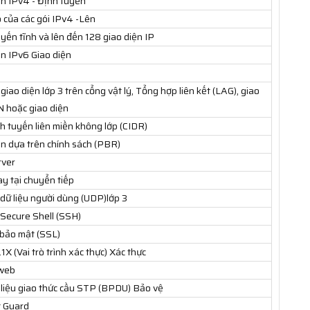
n IPv4 - Định tuyến
o của các gói IPv4 -Lên
uyến tĩnh và lên đến 128 giao diện IP
n IPv6 Giao diện
giao diện lớp 3 trên cổng vật lý, Tổng hợp liên kết (LAG), giao
 hoặc giao diện
nh tuyến liên miền không lớp (CIDR)
n dựa trên chính sách (PBR)
ver
y tại chuyển tiếp
 dữ liệu người dùng (UDP)lớp 3
 Secure Shell (SSH)
bảo mật (SSL)
X (Vai trò trình xác thực) Xác thực
 web
 liệu giao thức cầu STP (BPDU) Bảo vệ
 Guard