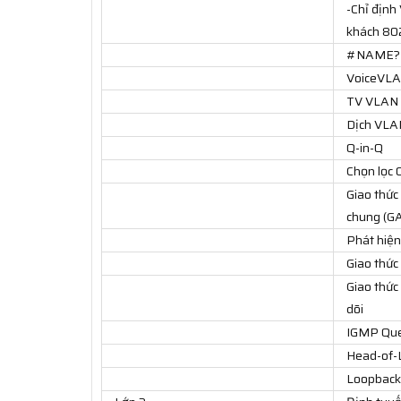
-Chỉ địn
khách 80
#NAME?
VoiceVLAN
TV VLAN
Dịch VLA
Q-in-Q
Chọn lọc 
Giao thức
chung (G
Phát hiện
Giao thức
Giao thức
dõi
IGMP Que
Head-of-
Loopback