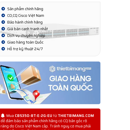
Sản phẩm chính hãng
CO,CQ Cisco Việt Nam
Bảo hành chính hãng
Giá bán cạnh tranh nhất
Dịch vụ chuyên nghiệp
Giao hàng toàn Quốc
Hỗ trợ kỹ thuật 24/7
Mua
CBS350-8T-E-2G-EU
từ
THIETBIMANG.COM
để đảm bảo sản phẩm chính hãng có CQ bản gốc rõ
ràng do Cisco Việt Nam cấp. Tránh nguy cơ mua phải