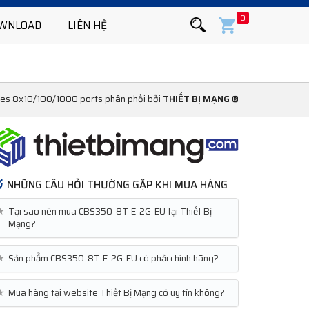
0
WNLOAD
LIÊN HỆ
es 8x10/100/1000 ports phân phối bởi
THIẾT BỊ MẠNG ®
NHỮNG CÂU HỎI THƯỜNG GẶP KHI MUA HÀNG
★
Tại sao nên mua CBS350-8T-E-2G-EU tại Thiết Bị
Mạng?
★
Sản phẩm CBS350-8T-E-2G-EU có phải chính hãng?
★
Mua hàng tại website Thiết Bị Mạng có uy tín không?