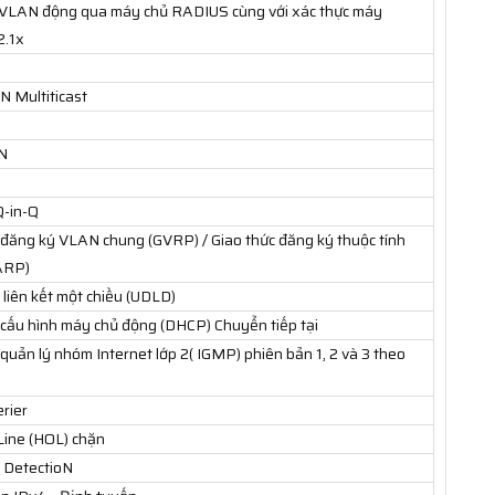
h VLAN động qua máy chủ RADIUS cùng với xác thực máy
2.1x
 Multiticast
N
Q-in-Q
 đăng ký VLAN chung (GVRP) / Giao thức đăng ký thuộc tính
ARP)
 liên kết một chiều (UDLD)
 cấu hình máy chủ động (DHCP) Chuyển tiếp tại
 quản lý nhóm Internet lớp 2( IGMP) phiên bản 1, 2 và 3 theo
rier
Line (HOL) chặn
 DetectioN