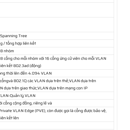
 Spanning Tree
 / tổng hợp liên kết
n 8 nhóm
 8 cổng cho mỗi nhóm với 16 cổng ứng cử viên cho mỗi VLAN
liên kết 802.3ad (động)
ồng thời lên đến 4.094 VLAN
cổngvà 802.1Q các VLAN dựa trên thẻ;VLAN dựa trên
 dựa trên giao thức;VLAN dựa trên mạng con IP
VLAN-Quản lý VLAN
ới cổng cộng đồng, riêng lẻ và
-Private VLAN Edge (PVE), còn được gọi là cổng được bảo vệ,
liên kết lên