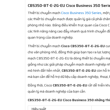
CBS350-8T-E-2G-EU Cisco Business 350 Series 
Thiết bị chuyển mạch
Cisco Business 350 Series
, một
các thiết bị chuyển mạch được quản lý giá cả phải ch
phòng nhỏ nào. Bảng điều khiển trực quan của Cisco 
các tính năng nâng cao đẩy nhanh quá trình chuyển đổi
quan trọng của doanh nghiệp.
Thiết bị chuyển mạch
Cisco CBS350-8T-E-2G-EU
cun
cho văn phòng nhỏ, đồng thời giúp bạn tạo ra lực lượn
mạch CBS350-8T-E-2G-EU là dòng thiết bị chuyển mạch
giống như các giải pháp chuyển mạch doanh nghiệp nh
mô hình đắt tiền nhất,
CBS350-8T-E-2G-EU
còn hỗ t
mà bạn cần để hỗ trợ dữ liệu cấp doanh nghiệp, thoại
Đồng thời, Cisco
CBS350-8T-E-2G-EU
rất dễ triển k
quản lý mà doanh nghiệp của bạn cần.
CBS350-8T-E-2G-EU Cisco Business 350 những th
Hiệu suất