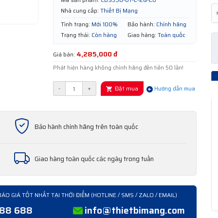
Nhà cung cấp:
Thiết Bị Mạng
Tình trạng:
Mới 100%
Bảo hành:
Chính hãng
Trạng thái:
Còn hàng
Giao hàng:
Toàn quốc
4,285,000 đ
Giá bán:
Phát hiện hàng không chính hãng đền tiền 50 lần!
Đặt mua
-
+
Hướng dẫn mua
Bảo hành chính hãng trên toàn quốc
Giao hàng toàn quốc các ngày trong tuần
BÁO GIÁ TỐT NHẤT TẠI THỜI ĐIỂM (HOTLINE / SMS / ZALO / EMAIL)
388 688
info@thietbimang.com