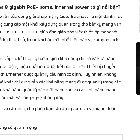
8 gigabit PoE+ ports, internal power có gì nổi bật?
 phần của dòng giải pháp mạng Cisco Business, là một danh mục
ăng cung cấp một khối xây dựng quan trọng cho bất kỳ mạng văn
CBS350-8T-E-2G-EU giúp đơn giản hóa việc thiết lập mạng và
 kỹ thuật số, trong khi bảo mật phổ biến bảo vệ các giao dịch
g cấp sự kết hợp lý tưởng giữa khả năng chi trả và khả năng
g lao động hiệu quả hơn, được kết nối tốt hơn.Thiết bị chuyển
 Ethernet được quản lý cấu hình cố định. Tuy nhiên, không
ỏ khác chỉ cung cấp các khả năng mạng được quản lý trong các
rợ khả năng quản lý bảo mật nâng cao và các tính năng mạng
, bảo mật và công nghệ không dây .
hai và cấu hình, cho phép bạn tận dụng các dịch vụ mạng được
ông số quan trọng