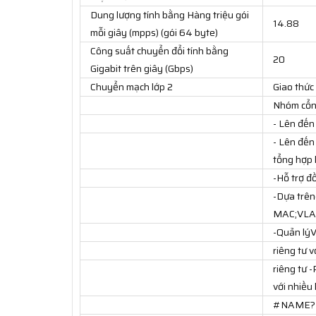
Dung lượng tính bằng Hàng triệu gói
14.88
mỗi giây (mpps) (gói 64 byte)
Công suất chuyển đổi tính bằng
20
Gigabit trên giây (Gbps)
Chuyển mạch lớp 2
Giao thức
Nhóm cổng
- Lên đế
- Lên đến
tổng hợp 
-Hỗ trợ đ
-Dựa trên
MAC;VLAN
-Quản lý
riêng tư v
riêng tư 
với nhiều 
#NAME?