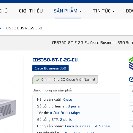
CHỦ
GIỚI THIỆU
SẢN PHẨM
TIN TỨC
DO
CISCO BUSINESS 350
CBS350-8T-E-2G-EU Cisco Business 350 Seri
CBS350-8T-E-2G-EU
Cisco Business 350
Chính hãng CQ Cisco Việt Nam ®
Bảng thông số sản phẩm:
Hãng sản xuất:
Cisco
Số cổng Ethernet:
8 ports
Tốc độ:
10/100/1000 Mbps
Số cổng SFP:
2 ports
Dòng sản phẩm:
Cisco Business 350 Series
Mã sản phẩm:
CBS350-8T-E-2G-EU