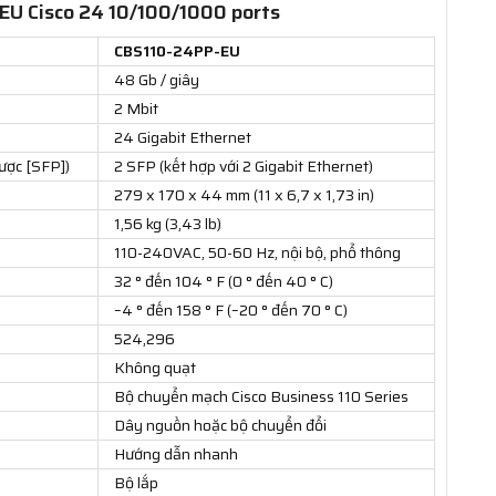
EU Cisco 24 10/100/1000 ports
CBS110-24PP-EU
48 Gb / giây
2 Mbit
24 Gigabit Ethernet
ược [SFP])
2 SFP (kết hợp với 2 Gigabit Ethernet)
279 x 170 x 44 mm (11 x 6,7 x 1,73 in)
1,56 kg (3,43 lb)
110-240VAC, 50-60 Hz, nội bộ, phổ thông
32 ° đến 104 ° F (0 ° đến 40 ° C)
–4 ° đến 158 ° F (–20 ° đến 70 ° C)
524,296
Không quạt
Bộ chuyển mạch Cisco Business 110 Series
Dây nguồn hoặc bộ chuyển đổi
Hướng dẫn nhanh
Bộ lắp