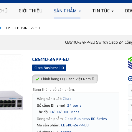
CHỦ
GIỚI THIỆU
SẢN PHẨM
TIN TỨC
DO
CISCO BUSINESS 110
CBS110-24PP-EU Switch Cisco 24 Cổng
CBS110-24PP-EU
Cisco Business 110
Chính hãng CQ Cisco Việt Nam ®
Bảng thông số sản phẩm:
Hãng sản xuất:
Cisco
Số cổng Ethernet:
24 ports
Tốc độ:
10/100/1000 Mbps
Dòng sản phẩm:
Cisco Business 110 Series
Mã sản phẩm:
CBS110-24PP-EU
Số cổng SFP:
2 ports