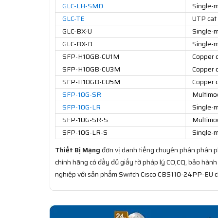
GLC-LH-SMD
Single-m
GLC-TE
UTP cat
GLC-BX-U
Single-m
GLC-BX-D
Single-m
SFP-H10GB-CU1M
Copper 
SFP-H10GB-CU3M
Copper 
SFP-H10GB-CU5M
Copper 
SFP-10G-SR
Multimo
SFP-10G-LR
Single-m
SFP-10G-SR-S
Multimo
SFP-10G-LR-S
Single-m
Thiết Bị Mạng
đơn vị danh tiếng chuyên phân phân ph
chính hãng có đầy đủ giấy tờ pháp lý CO,CQ, bảo hành
nghiệp với sản phẩm Switch Cisco CBS110-24PP-EU chí