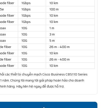
ode fiber
1Gbps
10 km
 5e
1Gbps
100 m
ode fiber
1Gbps
10 km
ode fiber
1Gbps
10 km
coax
10G
1 m
coax
10G
3 m
coax
10G
5 m
de fiber
10G
26 m - 400 m
ode fiber
10G
10 km
de fiber
10G
26 m - 400 m
ode fiber
10G
10 km
ối các thiết bị chuyển mạch Cisco Business CBS110 Series
 1 năm. Chúng tôi mang tới giải pháp hoàn hảo cho doanh
nh hãng. Hãy liên hệ ngay để được hỗ trợ.