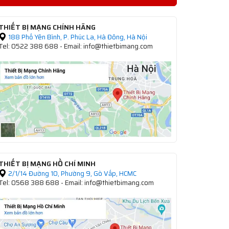
THIẾT BỊ MẠNG CHÍNH HÃNG
188 Phố Yên Bình, P. Phúc La, Hà Đông, Hà Nội
Tel: 0522 388 688 - Email: info@thietbimang.com
THIẾT BỊ MẠNG HỒ CHÍ MINH
2/1/14 Đường 10, Phường 9, Gò Vấp, HCMC
Tel: 0568 388 688 - Email: info@thietbimang.com