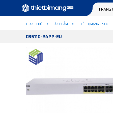
TRANG 
TRANG CHỦ
SẢN PHẨM
THIẾT BỊ MẠNG CISCO
CBS110-24PP-EU