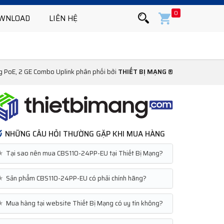
0
WNLOAD
LIÊN HỆ
 PoE, 2 GE Combo Uplink phân phối bởi
THIẾT BỊ MẠNG ®
NHỮNG CÂU HỎI THƯỜNG GẶP KHI MUA HÀNG
★
Tại sao nên mua CBS110-24PP-EU tại Thiết Bị Mạng?
★
Sản phẩm CBS110-24PP-EU có phải chính hãng?
★
Mua hàng tại website Thiết Bị Mạng có uy tín không?