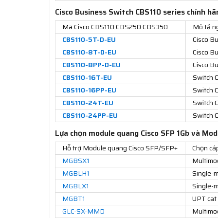
Cisco Business Switch CBS110 series chính hã
Mã Cisco CBS110 CBS250 CBS350
Mô tả n
CBS110-5T-D-EU
Cisco B
CBS110-8T-D-EU
Cisco B
CBS110-8PP-D-EU
Cisco B
CBS110-16T-EU
Switch 
CBS110-16PP-EU
Switch 
CBS110-24T-EU
Switch C
CBS110-24PP-EU
Switch 
Lựa chọn module quang Cisco SFP 1Gb và Mod
Hỗ trợ Module quang Cisco SFP/SFP+
Chọn cá
MGBSX1
Multimo
MGBLH1
Single-m
MGBLX1
Single-m
MGBT1
UPT cat
GLC-SX-MMD
Multimo