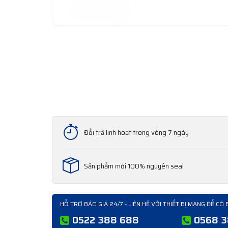
Đổi trả linh hoạt trong vòng 7 ngày
Sản phẩm mới 100% nguyên seal
HỖ TRỢ BÁO GIÁ 24/7 - LIÊN HỆ VỚI THIẾT BỊ MẠNG ĐỂ CÓ 
0522 388 688
0568 