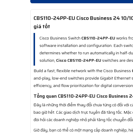
CBS110-24PP-EU Cisco Business 24 10/10
giá tốt
Cisco Business Switch
CBS110-24PP-EU
works fro
software installation and configuration. Each sw
determines whether to run automatically in half-d
solution,
Cisco CBS110-24PP-EU
switches are des
Build a fast, flexible network with the Cisco Business
and-play, low-end switches provide Gigabit Ethernet 
efficiency, and flow prioritization for digital conversio
Tổng quan CBS110-24PP-EU Cisco Business 24
Đây là những thời điểm thay đổi chưa từng có đối với
bao giờ hết. Các giao dịch trực tuyến đã tăng tốc. M
đòi hỏi các doanh nghiệp nhỏ phải tăng tốc chuyển đổi
Giờ đây, bạn có thể có một mạng cấp doanh nghiệp, hi