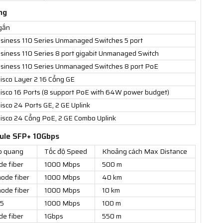
ng
gắn
usiness 110 Series Unmanaged Switches 5 port
usiness 110 Series 8 port gigabit Unmanaged Switch
usiness 110 Series Unmanaged Switches 8 port PoE
Cisco Layer 2 16 Cổng GE
Cisco 16 Ports (8 support PoE with 64W power budget)
isco 24 Ports GE, 2 GE Uplink
Cisco 24 Cổng PoE, 2 GE Combo Uplink
ule SFP+ 10Gbps
p quang
Tốc độ Speed
Khoảng cách Max Distance
de fiber
1000 Mbps
500 m
ode fiber
1000 Mbps
40 km
ode fiber
1000 Mbps
10 km
 5
1000 Mbps
100 m
de fiber
1Gbps
550 m