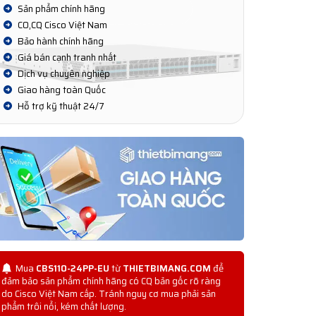
Sản phẩm chính hãng
CO,CQ Cisco Việt Nam
Bảo hành chính hãng
Giá bán cạnh tranh nhất
Dịch vụ chuyên nghiệp
Giao hàng toàn Quốc
Hỗ trợ kỹ thuật 24/7
Mua
CBS110-24PP-EU
từ
THIETBIMANG.COM
để
đảm bảo sản phẩm chính hãng có CQ bản gốc rõ ràng
do Cisco Việt Nam cấp. Tránh nguy cơ mua phải sản
phẩm trôi nổi, kém chất lượng.