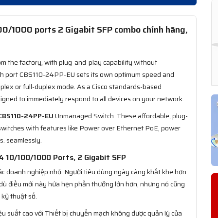
0/1000 ports 2 Gigabit SFP combo​ chính hãng,
m the factory, with plug-and-play capability without
itch port CBS110-24PP-EU sets its own optimum speed and
uplex or full-duplex mode. As a Cisco standards-based
igned to immediately respond to all devices on your network.
CBS110-24PP-EU
Unmanaged Switch. These affordable, plug-
switches with features like Power over Ethernet PoE, power
ns. seamlessly.
 10/100/1000 Ports, 2 Gigabit SFP
 các doanh nghiệp nhỏ. Người tiêu dùng ngày càng khắt khe hơn
ặc dù điều mới này hứa hẹn phần thưởng lớn hơn, nhưng nó cũng
 kỹ thuật số.
ệu suất cao với Thiết bị chuyển mạch không được quản lý của