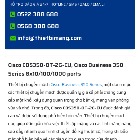
HỖ TRỢ BÁO GIÁ 24/7 (HOTLINE / SMS / ZALO / EMAIL)
0522 388 688
0568 388 688
info@thietbimang.com
Cisco CBS350-8T-2G-EU, Cisco Business 350
Series 8x10/100/1000 ports
Thiết bị chuyển mạch
Cisco Business 350 Series
, một danh mục
các thiết bị chuyển mạch được quản lý giá cả phải chăng cung
cấp một khối xây dựng quan trọng cho bất kỳ mạng văn phòng
vừa và nhỏ. Trong đó,
Cisco CBS350-8T-2G-EU
được đánh giá
cao và được sử dụng phổ biến hơn hẳn. Thiết bị chuyển mạch
này giúp đơn giản hóa việc thiết lập mạng và các tính năng nâng
cao đẩy nhanh quá trình chuyển đổi kỹ thuật số, trong khi bảo
mật phổ biến bảo vệ các giao dịch quan trọng của doanh