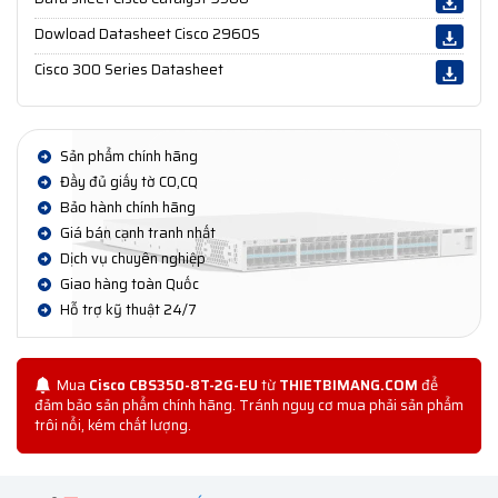
Dowload Datasheet Cisco 2960S
Cisco 300 Series Datasheet
Sản phẩm chính hãng
Đầy đủ giấy tờ CO,CQ
Bảo hành chính hãng
Giá bán cạnh tranh nhất
Dịch vụ chuyên nghiệp
Giao hàng toàn Quốc
Hỗ trợ kỹ thuật 24/7
Mua
Cisco CBS350-8T-2G-EU
từ
THIETBIMANG.COM
để
đảm bảo sản phẩm chính hãng. Tránh nguy cơ mua phải sản phẩm
trôi nổi, kém chất lượng.