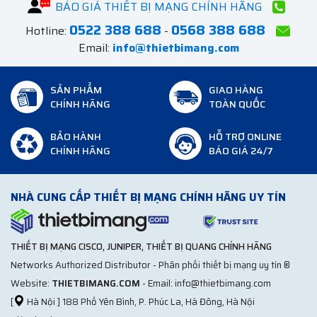
BÁO GIÁ THIẾT BỊ MẠNG CHÍNH HÃNG
0522 388 688
0568 388 688
Hotline:
-
Email:
info@thietbimang.com
SẢN PHẨM
GIAO HÀNG
CHÍNH HÃNG
TOÀN QUỐC
BẢO HÀNH
HỖ TRỢ ONLINE
CHÍNH HÃNG
BÁO GIÁ 24/7
NHÀ CUNG CẤP THIẾT BỊ MẠNG CHÍNH HÃNG UY TÍN
THIẾT BỊ MẠNG CISCO, JUNIPER, THIẾT BỊ QUANG CHÍNH HÃNG
Networks Authorized Distributor - Phân phối thiết bị mạng uy tín ®
Website:
THIETBIMANG.COM
- Email: info@thietbimang.com
[
Hà Nội ] 188 Phố Yên Bình, P. Phúc La, Hà Đông, Hà Nội