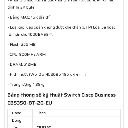
- Khung jumbo: Kích thước khung lên đến 9K byte. MTU mặc
định là 2K byte.
- Bảng MAC: 16K địa chỉ.
- Loại cáp: Cặp xoắn không được che chắn (UTP) Loại 5e hoặc
tốt hơn cho 1000BASE-T.
- Flash: 256 MB.
- CPU: 800MHz ARM.
- DRAM: 512MB.
- Kích thước (W x D x H): 268 x 185 x 44 mm.
- Trọng lượng: 1,39kg.
Bảng thông số kỹ thuật Switch Cisco Business
CBS350-8T-2G-EU
Hãng
Cisco
Dòng
sản
CBS350