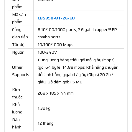
phẩm
Mã sản
CBS350-8T-2G-EU
phẩm
Cổng
8 10/100/1000 ports; 2 Gigabit copper/SFP
giao tiếp
combo ports
Tốc độ
10/100/1000 Mbps
Nguồn
100-240V
Dung lượng hàng triệu gói mỗi giây (mpps)
Other
(gói 64 byte) 14,88 mpps; Khả năng chuyển
Supports
đổi tính bằng gigabit / giây (Gbps) 20 Gb /
giây; Bộ đệm gói: 1.5 MB
Kích
268 x 185 x 44 mm
thước
Khối
1.39 kg
lượng
Bảo
12 tháng
hành