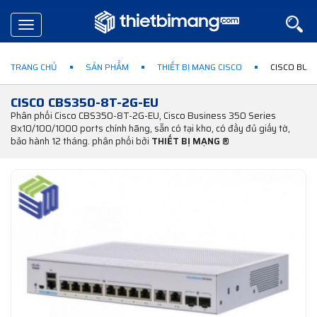
Toggle
navigation
TRANG CHỦ
SẢN PHẨM
THIẾT BỊ MẠNG CISCO
CISCO BUSI
CISCO CBS350-8T-2G-EU
Phân phối Cisco CBS350-8T-2G-EU, Cisco Business 350 Series
8x10/100/1000 ports chính hãng, sẵn có tại kho, có đầy đủ giấy tờ,
bảo hành 12 tháng. phân phối bởi
THIẾT BỊ MẠNG ®