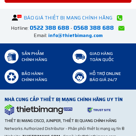
BÁO GIÁ THIẾT BỊ MẠNG CHÍNH HÃNG
0522 388 688
0568 388 688
Hotline:
-
Email:
info@thietbimang.com
SẢN PHẨM
GIAO HÀNG
CHÍNH HÃNG
TOÀN QUỐC
BẢO HÀNH
HỖ TRỢ ONLINE
CHÍNH HÃNG
BÁO GIÁ 24/7
NHÀ CUNG CẤP THIẾT BỊ MẠNG CHÍNH HÃNG UY TÍN
THIẾT BỊ MẠNG CISCO, JUNIPER, THIẾT BỊ QUANG CHÍNH HÃNG
Networks Authorized Distributor - Phân phối thiết bị mạng uy tín ®