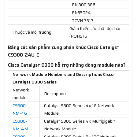
- EN 300 386
- EN55024
- TCVN 7317
Giảm thiểu các chất độc hại
Thuộc về môi trường
(ROHS) 5
Bảng các sản phẩm cùng phân khúc Cisco Catalyst
C9300-24U-E
Cisco Catalyst 9300 hỗ trợ những dòng module nào?
Network Module Numbers and Descriptions Cisco
Catalyst 9300 Series
Network
Description
module
C9300-
Catalyst 9300 Series 4x 1G Network
NM-4G
Module
C9300-
Catalyst 9300 Series 4x Multigigabit
NM-4M
Network Module
C9300-
Catalyst 9300 Series 8x 10G Network