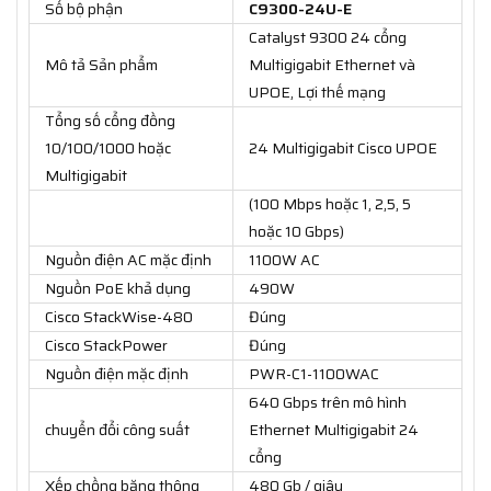
Số bộ phận
C9300-24U-E
Catalyst 9300 24 cổng
Mô tả Sản phẩm
Multigigabit Ethernet và
UPOE, Lợi thế mạng
Tổng số cổng đồng
10/100/1000 hoặc
24 Multigigabit Cisco UPOE
Multigigabit
(100 Mbps hoặc 1, 2,5, 5
hoặc 10 Gbps)
Nguồn điện AC mặc định
1100W AC
Nguồn PoE khả dụng
490W
Cisco StackWise-480
Đúng
Cisco StackPower
Đúng
Nguồn điện mặc định
PWR-C1-1100WAC
640 Gbps trên mô hình
chuyển đổi công suất
Ethernet Multigigabit 24
cổng
Xếp chồng băng thông
480 Gb / giây