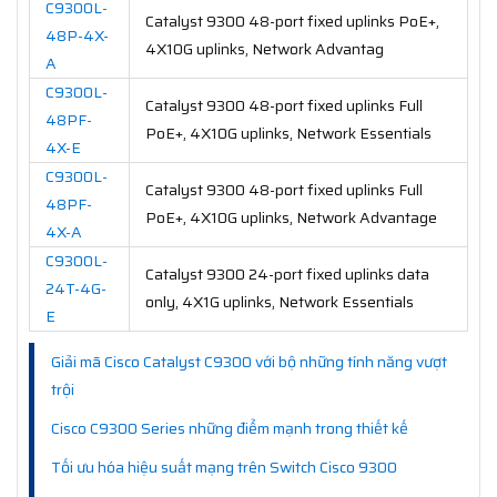
C9300L-
Catalyst 9300 48-port fixed uplinks PoE+,
48P-4X-
4X10G uplinks, Network Advantag
A
C9300L-
Catalyst 9300 48-port fixed uplinks Full
48PF-
PoE+, 4X10G uplinks, Network Essentials
4X-E
C9300L-
Catalyst 9300 48-port fixed uplinks Full
48PF-
PoE+, 4X10G uplinks, Network Advantage
4X-A
C9300L-
Catalyst 9300 24-port fixed uplinks data
24T-4G-
only, 4X1G uplinks, Network Essentials
E
Giải mã Cisco Catalyst C9300 với bộ những tính năng vượt
trội
Cisco C9300 Series những điểm mạnh trong thiết kế
Tối ưu hóa hiệu suất mạng trên Switch Cisco 9300