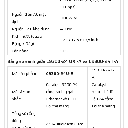
10 Gbps)
Nguồn điện AC mặc
1100W AC
định
Nguồn PoE khả dụng
490W
Kích thước (Cao x
1,73 x 17,5 x 18,5 inch
Rộng x Dày)
Cân nặng
18,18
Bảng so sánh giữa C9300-24 UX -A và C9300-24T-A
C9300-24T-
Mã sản phẩm
C9300-24U-E
A
Catalyst 9300 24
Catalyst
Mô tả Sản
cổng Multigigabit
9300 chỉ dữ
phẩm
Ethernet và UPOE,
liệu 24 cổng,
Lợi thế mạng
Lợi thế mạng
Tổng số cổng
đồng
24 Multigigabit Cisco
10/100/1000
24