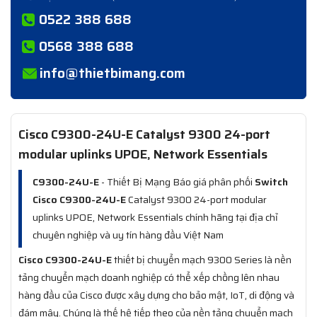
0522 388 688
0568 388 688
info@thietbimang.com
Cisco C9300-24U-E Catalyst 9300 24-port
modular uplinks UPOE, Network Essentials
C9300-24U-E
- Thiết Bị Mạng Báo giá phân phối
Switch
Cisco C9300-24U-E
Catalyst 9300 24-port modular
uplinks UPOE, Network Essentials chính hãng tại địa chỉ
chuyên nghiệp và uy tín hàng đầu Việt Nam
Cisco C9300-24U-E
thiết bị chuyển mạch 9300 Series là nền
tảng chuyển mạch doanh nghiệp có thể xếp chồng lên nhau
hàng đầu của Cisco được xây dựng cho bảo mật, IoT, di động và
đám mây. Chúng là thế hệ tiếp theo của nền tảng chuyển mạch