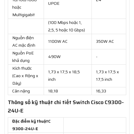
UPOE
hoặc
Multigigabit
(100 Mbps hoặc 1,
2,5, 5 hoặc 10 Gbps)
Nguồn điện
1100W AC
350W AC
AC mặc định
Nguồn PoE
490W
-
khả dụng
Kích thước
1,73 x 17,5 x 18,5
1,73 x 17,5 x
(Cao x Rộng x
inch
17,5 inch
Dày)
Cân nặng
18,18
16,33
Thông số kỹ thuật chi tiết Switch Cisco C9300-
24U-E
Đặc điểm kỹ thuậtC
9300-24U-E