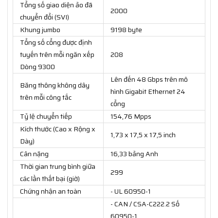
Tổng số giao diện ảo đã
2000
chuyển đổi (SVI)
Khung jumbo
9198 byte
Tổng số cổng được định
tuyến trên mỗi ngăn xếp
208
Dòng 9300
Lên đến 48 Gbps trên mô
Băng thông không dây
hình Gigabit Ethernet 24
trên mỗi công tắc
cổng
Tỷ lệ chuyển tiếp
154,76 Mpps
Kích thước (Cao x Rộng x
1,73 x 17,5 x 17,5 inch
Dày)
Cân nặng
16,33 bảng Anh
Thời gian trung bình giữa
299
các lần thất bại (giờ)
Chứng nhận an toàn
- UL 60950-1
- CAN / CSA-C222.2 Số
60950-1