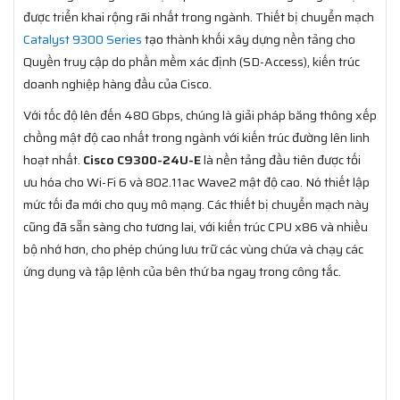
được triển khai rộng rãi nhất trong ngành. Thiết bị chuyển mạch
Catalyst 9300 Series
tạo thành khối xây dựng nền tảng cho
Quyền truy cập do phần mềm xác định (SD-Access), kiến trúc
doanh nghiệp hàng đầu của Cisco.
Với tốc độ lên đến 480 Gbps, chúng là giải pháp băng thông xếp
chồng mật độ cao nhất trong ngành với kiến trúc đường lên linh
hoạt nhất.
Cisco C9300-24U-E
là nền tảng đầu tiên được tối
ưu hóa cho Wi-Fi 6 và 802.11ac Wave2 mật độ cao. Nó thiết lập
mức tối đa mới cho quy mô mạng. Các thiết bị chuyển mạch này
cũng đã sẵn sàng cho tương lai, với kiến trúc CPU x86 và nhiều
bộ nhớ hơn, cho phép chúng lưu trữ các vùng chứa và chạy các
ứng dụng và tập lệnh của bên thứ ba ngay trong công tắc.