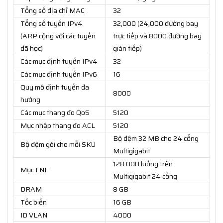
Tổng số địa chỉ MAC
32
Tổng số tuyến IPv4
32,000 (24,000 đường bay
(ARP cộng với các tuyến
trực tiếp và 8000 đường bay
đã học)
gián tiếp)
Các mục định tuyến IPv4
32
Các mục định tuyến IPv6
16
Quy mô định tuyến đa
8000
hướng
Các mục thang đo QoS
5120
Mục nhập thang đo ACL
5120
Bộ đệm 32 MB cho 24 cổng
Bộ đệm gói cho mỗi SKU
Multigigabit
128.000 luồng trên
Mục FNF
Multigigabit 24 cổng
DRAM
8 GB
Tốc biến
16 GB
ID VLAN
4000