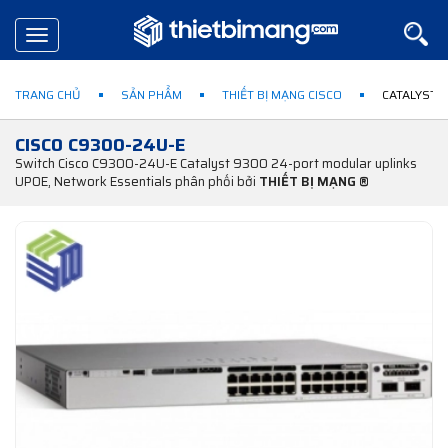
Toggle
navigation
TRANG CHỦ
SẢN PHẨM
THIẾT BỊ MẠNG CISCO
CATALYST 
CISCO C9300-24U-E
Switch Cisco C9300-24U-E Catalyst 9300 24-port modular uplinks
UPOE, Network Essentials phân phối bởi
THIẾT BỊ MẠNG ®