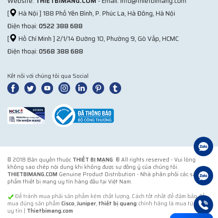
Website:
THIETBIMANG.COM
- Email: info@thietbimang.com
[
Hà Nội ] 188 Phố Yên Bình, P. Phúc La, Hà Đông, Hà Nội
Điện thoại:
0522 388 688
[
Hồ Chí Minh ] 2/1/14 Đường 10, Phường 9, Gò Vấp, HCMC
Điện thoại:
0568 388 688
Kết nối với chúng tôi qua Social
© 2018 Bản quyền thuộc
THIẾT BỊ MẠNG
. ® All rights reserved - Vui lòng
không sao chép nội dung khi không được sự đồng ý của chúng tôi.
THIETBIMANG.COM
Genuine Product Distribution - Nhà phân phối các sản
phẩm thiết bị mạng uy tín hàng đầu tại Việt Nam.
Để tránh mua phải sản phẩm kém chất lượng. Cách tốt nhất để đảm bảo để
mua đúng sản phẩm
Cisco
,
Juniper
,
thiết bị quang
chính hãng là mua từ đơn vị
uy tín |
Thietbimang.com