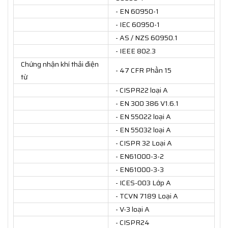
- EN 60950-1
- IEC 60950-1
- AS / NZS 60950.1
- IEEE 802.3
Chứng nhận khí thải điện
- 47 CFR Phần 15
từ
- CISPR22 loại A
- EN 300 386 V1.6.1
- EN 55022 loại A
- EN 55032 loại A
- CISPR 32 Loại A
- EN61000-3-2
- EN61000-3-3
- ICES-003 Lớp A
- TCVN 7189 Loại A
- V-3 loại A
- CISPR24