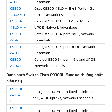
48U-E
Essentials
C9300-
Cisco C9300-48UXM-E 48 Ports mGig
48UXM-E
UPOE Network Essentials
C9300-
Catalyst 9300 48-port 2.5G (12 mGig)
48UXM-A
UPOE, Network Advantage
C9300-
Catalyst 9300 24-port PoE+, Network
24P-E
Essentials
C9300-
Catalyst 9300 24-port UPOE, Network
24U-E
Essentials
C9300-
Catalyst 9300 24-port mGig and UPOE,
24UX-E
Network Essentials
Danh sách Switch Cisco C9300L được ưa chuộng nhất
hiện nay
C9300L-
Catalyst 9300 24-port fixed uplinks data
24T-4G-
only, 4X1G uplinks, Network Essentials
E
C9300L-
Catalyst 9300 24-port fixed uplinks data