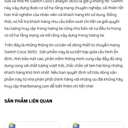
vừa và nhỏ thì Switch Cisco Catalyst 3650 là gợi ý không tồi. Switch
này xây dựng được cơ sở hạ tầng mạng chuyên nghiệp, cải thiện tốt
hơn trải nghiệm của nhân viên và khách hàng khi sử dụng. Đồng
thời, nó hỗ trợ khách hàng nhu cầu kiểm soát chi tiết và giải quyết
lưu lượng truy cập trong tương lai cũng như bảo vệ sự đầu tư trong
cơ sở hạ tầng mạng và mở rộng xây dựng trong tương lai.
Trên đây là những thông tin cơ bản về dòng thiết bị chuyển mạng
Switch Cisco 3650 . Sản phẩm này là sự kết hợp giữa cấu hình ổn
định, tính bảo mật cao, phần mềm thông minh cung cấp đầy đủ ứng
dụng cùng với chất lượng vượt trội, chắc chắn sẽ làm hài lòng những
khách hàng khó tính nhất. Nếu bạn quyết định sở hữu dòng sản
phẩm này từ nhà phân phối chính hãng với những ưu đãi khủng hãy
truy cập thietbimang.com để biết thêm chi tiết nhé!
SẢN PHẨM LIÊN QUAN