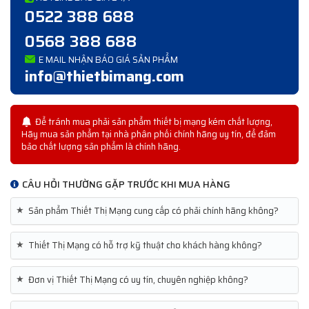
0522 388 688
0568 388 688
E MAIL NHẬN BÁO GIÁ SẢN PHẨM
info@thietbimang.com
Để tránh mua phải sản phẩm thiết bị mạng kém chất lượng,
Hãy mua sản phẩm tại nhà phân phối chính hãng uy tín, để đảm
bảo chất lượng sản phẩm là chính hãng.
CÂU HỎI THƯỜNG GẶP TRƯỚC KHI MUA HÀNG
★
Sản phẩm Thiết Thị Mạng cung cấp có phải chính hãng không?
★
Thiết Thị Mạng có hỗ trợ kỹ thuật cho khách hàng không?
★
Đơn vị Thiết Thị Mạng có uy tín, chuyên nghiệp không?