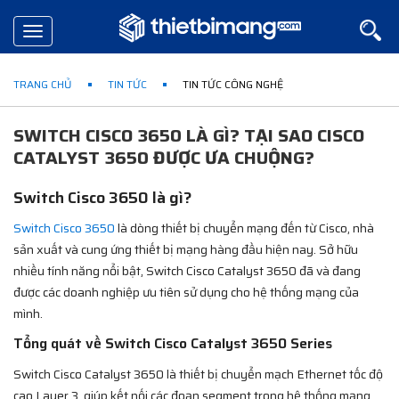
Toggle
navigation
TRANG CHỦ
TIN TỨC
TIN TỨC CÔNG NGHỆ
SWITCH CISCO 3650 LÀ GÌ? TẠI SAO CISCO
CATALYST 3650 ĐƯỢC ƯA CHUỘNG?
Switch Cisco 3650 là gì?
Switch Cisco 3650
là dòng thiết bị chuyển mạng đến từ Cisco, nhà
sản xuất và cung ứng thiết bị mạng hàng đầu hiện nay. Sở hữu
nhiều tính năng nổi bật, Switch Cisco Catalyst 3650 đã và đang
được các doanh nghiệp ưu tiên sử dụng cho hệ thống mạng của
mình.
Tổng quát về Switch Cisco Catalyst 3650 Series
Switch Cisco Catalyst 3650 là thiết bị chuyển mạch Ethernet tốc độ
cao Layer 3, giúp kết nối các đoạn segment trong hệ thống mạng