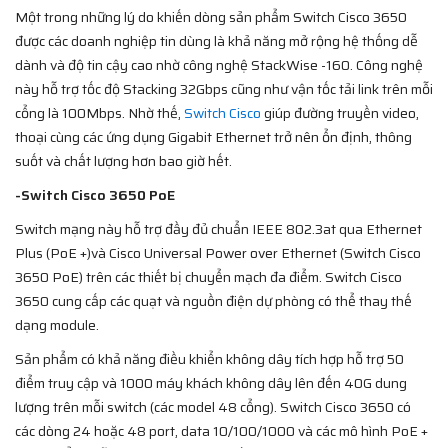
Một trong những lý do khiến dòng sản phẩm Switch Cisco 3650
được các doanh nghiệp tin dùng là khả năng mở rộng hệ thống dễ
dành và độ tin cậy cao nhờ công nghệ StackWise -160. Công nghệ
này hỗ trợ tốc độ Stacking 32Gbps cũng như vận tốc tải link trên mỗi
cổng là 100Mbps. Nhờ thế,
Switch Cisco
giúp đường truyền video,
thoại cùng các ứng dụng Gigabit Ethernet trở nên ổn định, thông
suốt và chất lượng hơn bao giờ hết.
-Switch Cisco 3650 PoE
Switch mạng này hỗ trợ đầy đủ chuẩn IEEE 802.3at qua Ethernet
Plus (PoE +)và Cisco Universal Power over Ethernet (Switch Cisco
3650 PoE) trên các thiết bị chuyển mạch đa điểm. Switch Cisco
3650 cung cấp các quạt và nguồn điện dự phòng có thể thay thế
dạng module.
Sản phẩm có khả năng điều khiển không dây tích hợp hỗ trợ 50
điểm truy cập và 1000 máy khách không dây lên đến 40G dung
lượng trên mỗi switch (các model 48 cổng). Switch Cisco 3650 có
các dòng 24 hoặc 48 port, data 10/100/1000 và các mô hình PoE +