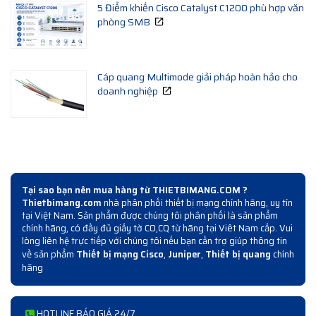
5 Điểm khiến Cisco Catalyst C1200 phù hợp văn
phòng SMB
Cáp quang Multimode giải pháp hoàn hảo cho
doanh nghiệp
Tại sao bạn nên mua hàng từ THIETBIMANG.COM ?
Thietbimang.com
nhà phân phối thiết bị mạng chính hãng, uy tín
tại Việt Nam. Sản phẩm được chúng tôi phân phối là sản phẩm
chính hãng, có đầy đủ giấy tờ CO,CQ từ hãng tại Viêt Nam cấp. Vui
lòng liên hệ trực tiếp với chúng tôi nếu bạn cần trợ giúp thông tin
về sản phẩm
Thiết bị mạng Cisco
,
Juniper
,
Thiết bị quang
chính
hãng
HOTLINE BÁO GIÁ 24/7