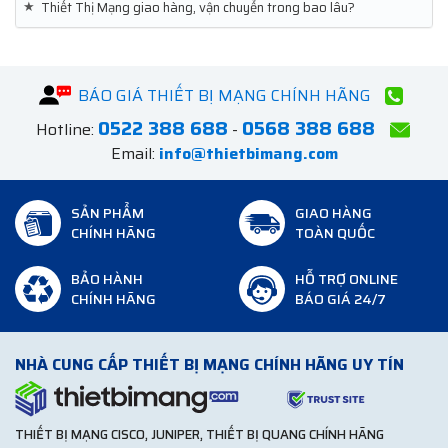
★
Thiết Thị Mạng giao hàng, vận chuyển trong bao lâu?
BÁO GIÁ THIẾT BỊ MẠNG CHÍNH HÃNG
0522 388 688
0568 388 688
Hotline:
-
Email:
info@thietbimang.com
SẢN PHẨM
GIAO HÀNG
CHÍNH HÃNG
TOÀN QUỐC
BẢO HÀNH
HỖ TRỢ ONLINE
CHÍNH HÃNG
BÁO GIÁ 24/7
NHÀ CUNG CẤP THIẾT BỊ MẠNG CHÍNH HÃNG UY TÍN
THIẾT BỊ MẠNG CISCO, JUNIPER, THIẾT BỊ QUANG CHÍNH HÃNG