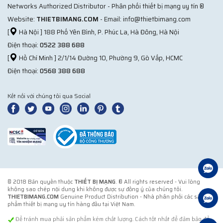
Networks Authorized Distributor - Phân phối thiết bị mạng uy tín ®
Website:
THIETBIMANG.COM
- Email: info@thietbimang.com
[
Hà Nội ] 188 Phố Yên Bình, P. Phúc La, Hà Đông, Hà Nội
Điện thoại:
0522 388 688
[
Hồ Chí Minh ] 2/1/14 Đường 10, Phường 9, Gò Vấp, HCMC
Điện thoại:
0568 388 688
Kết nối với chúng tôi qua Social
© 2018 Bản quyền thuộc
THIẾT BỊ MẠNG
. ® All rights reserved - Vui lòng
không sao chép nội dung khi không được sự đồng ý của chúng tôi.
THIETBIMANG.COM
Genuine Product Distribution - Nhà phân phối các sản
phẩm thiết bị mạng uy tín hàng đầu tại Việt Nam.
Để tránh mua phải sản phẩm kém chất lượng. Cách tốt nhất để đảm bảo để