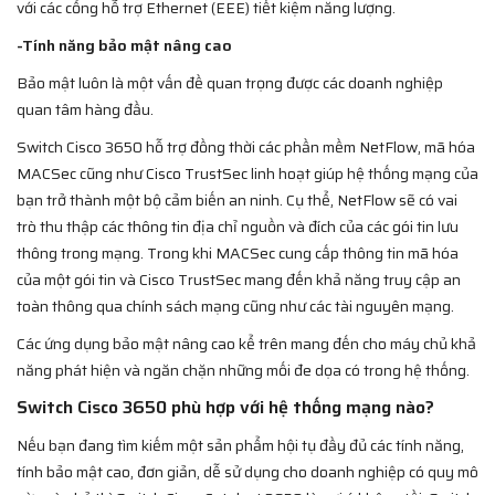
với các cổng hỗ trợ Ethernet (EEE) tiết kiệm năng lượng.
-Tính năng bảo mật nâng cao
Bảo mật luôn là một vấn đề quan trọng được các doanh nghiệp
quan tâm hàng đầu.
Switch Cisco 3650 hỗ trợ đồng thời các phần mềm NetFlow, mã hóa
MACSec cũng như Cisco TrustSec linh hoạt giúp hệ thống mạng của
bạn trở thành một bộ cảm biến an ninh. Cụ thể, NetFlow sẽ có vai
trò thu thập các thông tin địa chỉ nguồn và đích của các gói tin lưu
thông trong mạng. Trong khi MACSec cung cấp thông tin mã hóa
của một gói tin và Cisco TrustSec mang đến khả năng truy cập an
toàn thông qua chính sách mạng cũng như các tài nguyên mạng.
Các ứng dụng bảo mật nâng cao kể trên mang đến cho máy chủ khả
năng phát hiện và ngăn chặn những mối đe dọa có trong hệ thống.
Switch Cisco 3650 phù hợp với hệ thống mạng nào?
Nếu bạn đang tìm kiếm một sản phẩm hội tụ đầy đủ các tính năng,
tính bảo mật cao, đơn giản, dễ sử dụng cho doanh nghiệp có quy mô