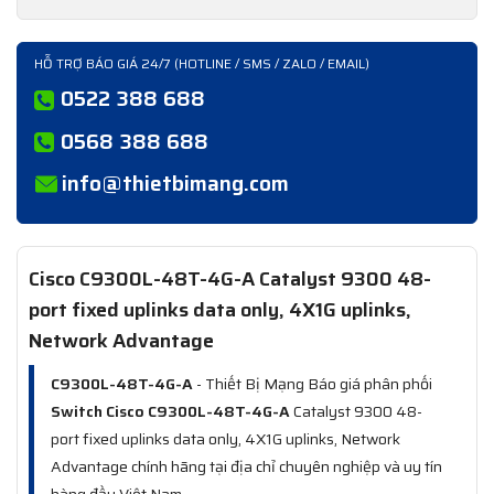
HỖ TRỢ BÁO GIÁ 24/7 (HOTLINE / SMS / ZALO / EMAIL)
0522 388 688
0568 388 688
info@thietbimang.com
Cisco C9300L-48T-4G-A Catalyst 9300 48-
port fixed uplinks data only, 4X1G uplinks,
Network Advantage
C9300L-48T-4G-A
- Thiết Bị Mạng Báo giá phân phối
Switch Cisco C9300L-48T-4G-A
Catalyst 9300 48-
port fixed uplinks data only, 4X1G uplinks, Network
Advantage chính hãng tại địa chỉ chuyên nghiệp và uy tín
hàng đầu Việt Nam