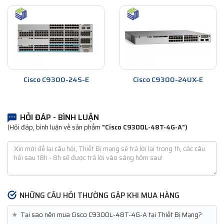
Cisco C9300-24S-E
Cisco C9300-24UX-E
HỎI ĐÁP - BÌNH LUẬN
(Hỏi đáp, bình luận về sản phẩm
"Cisco C9300L-48T-4G-A")
NHỮNG CÂU HỎI THƯỜNG GẶP KHI MUA HÀNG
★
Tại sao nên mua Cisco C9300L-48T-4G-A tại Thiết Bị Mạng?