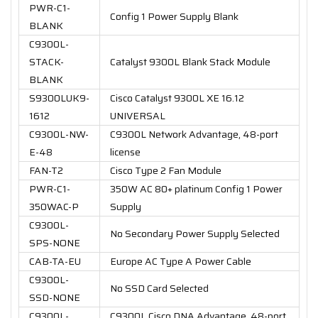
PWR-C1-
Config 1 Power Supply Blank
BLANK
C9300L-
STACK-
Catalyst 9300L Blank Stack Module
BLANK
S9300LUK9-
Cisco Catalyst 9300L XE 16.12
1612
UNIVERSAL
C9300L-NW-
C9300L Network Advantage, 48-port
E-48
license
FAN-T2
Cisco Type 2 Fan Module
PWR-C1-
350W AC 80+ platinum Config 1 Power
350WAC-P
Supply
C9300L-
No Secondary Power Supply Selected
SPS-NONE
CAB-TA-EU
Europe AC Type A Power Cable
C9300L-
No SSD Card Selected
SSD-NONE
C9300L-
C9300L Cisco DNA Advantage, 48-port