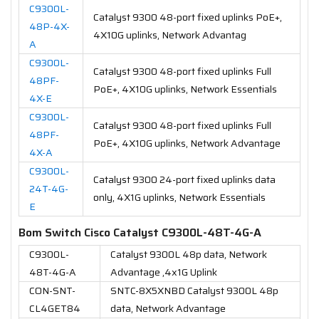
C9300L-
Catalyst 9300 48-port fixed uplinks PoE+,
48P-4X-
4X10G uplinks, Network Advantag
A
C9300L-
Catalyst 9300 48-port fixed uplinks Full
48PF-
PoE+, 4X10G uplinks, Network Essentials
4X-E
C9300L-
Catalyst 9300 48-port fixed uplinks Full
48PF-
PoE+, 4X10G uplinks, Network Advantage
4X-A
C9300L-
Catalyst 9300 24-port fixed uplinks data
24T-4G-
only, 4X1G uplinks, Network Essentials
E
Bom Switch Cisco Catalyst C9300L-48T-4G-A
C9300L-
Catalyst 9300L 48p data, Network
48T-4G-A
Advantage ,4x1G Uplink
CON-SNT-
SNTC-8X5XNBD Catalyst 9300L 48p
CL4GET84
data, Network Advantage