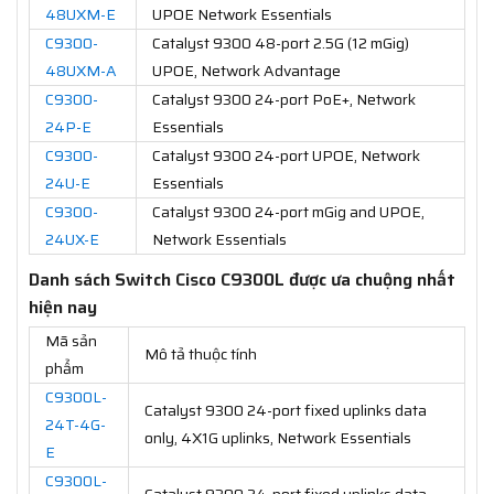
48UXM-E
UPOE Network Essentials
C9300-
Catalyst 9300 48-port 2.5G (12 mGig)
48UXM-A
UPOE, Network Advantage
C9300-
Catalyst 9300 24-port PoE+, Network
24P-E
Essentials
C9300-
Catalyst 9300 24-port UPOE, Network
24U-E
Essentials
C9300-
Catalyst 9300 24-port mGig and UPOE,
24UX-E
Network Essentials
Danh sách Switch Cisco C9300L được ưa chuộng nhất
hiện nay
Mã sản
Mô tả thuộc tính
phẩm
C9300L-
Catalyst 9300 24-port fixed uplinks data
24T-4G-
only, 4X1G uplinks, Network Essentials
E
C9300L-