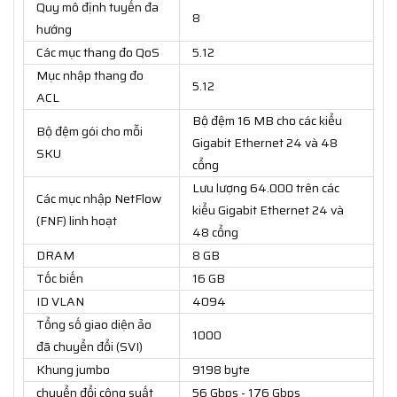
Quy mô định tuyến đa
8
hướng
Các mục thang đo QoS
5.12
Mục nhập thang đo
5.12
ACL
Bộ đệm 16 MB cho các kiểu
Bộ đệm gói cho mỗi
Gigabit Ethernet 24 và 48
SKU
cổng
Lưu lượng 64.000 trên các
Các mục nhập NetFlow
kiểu Gigabit Ethernet 24 và
(FNF) linh hoạt
48 cổng
DRAM
8 GB
Tốc biến
16 GB
ID VLAN
4094
Tổng số giao diện ảo
1000
đã chuyển đổi (SVI)
Khung jumbo
9198 byte
chuyển đổi công suất
56 Gbps - 176 Gbps