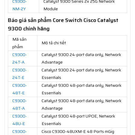
C9300-
Catalyst 9300 Series 2x 25G Network
NM-2Y
Module
Báo giá sản phẩm Core Switch Cisco Catalyst
9300 chính hãng
Mã sản
Mô tả chi tiết
phẩm
C9300-
Catalyst 9300 24-port data only, Network
24T-A
Advantage
C9300-
Catalyst 9300 24-port data only, Network
24T-E
Essentials
C9300-
Catalyst 9300 48-port data only, Network
48T-E
Essentials
C9300-
Catalyst 9300 48-port data only, Network
48T-A
Advantage
C9300-
Catalyst 9300 48-port UPOE, Network
48U-E
Essentials
C9300-
Cisco C9300-48UXM-E 48 Ports mGig