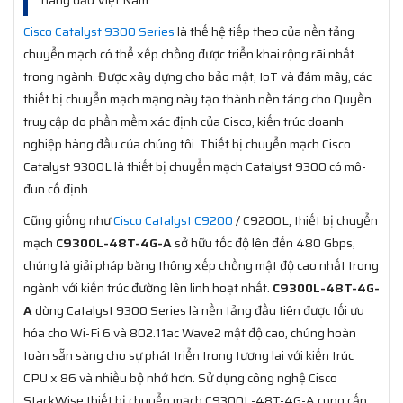
Cisco Catalyst 9300 Series
là thế hệ tiếp theo của nền tảng
chuyển mạch có thể xếp chồng được triển khai rộng rãi nhất
trong ngành. Được xây dựng cho bảo mật, IoT và đám mây, các
thiết bị chuyển mạch mạng này tạo thành nền tảng cho Quyền
truy cập do phần mềm xác định của Cisco, kiến ​​trúc doanh
nghiệp hàng đầu của chúng tôi. Thiết bị chuyển mạch Cisco
Catalyst 9300L là thiết bị chuyển mạch Catalyst 9300 có mô-
đun cố định.
Cũng giống như
Cisco Catalyst C9200
/ C9200L, thiết bị chuyển
mạch
C9300L-48T-4G-A
sở hữu tốc độ lên đến 480 Gbps,
chúng là giải pháp băng thông xếp chồng mật độ cao nhất trong
ngành với kiến trúc đường lên linh hoạt nhất.
C9300L-48T-4G-
A
dòng Catalyst 9300 Series là nền tảng đầu tiên được tối ưu
hóa cho Wi-Fi 6 và 802.11ac Wave2 mật độ cao, chúng hoàn
toàn sẵn sàng cho sự phát triển trong tương lai với kiến trúc
CPU x 86 và nhiều bộ nhớ hơn. Sử dụng công nghệ Cisco
StackWise thiết bị chuyển mạch C9300L-48T-4G-A cung cấp