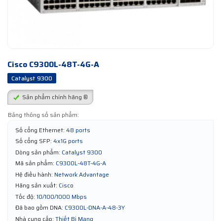
Cisco C9300L-48T-4G-A
Catalyst 9300
Sản phẩm chính hãng ®
Bảng thông số sản phẩm:
Số cổng Ethernet:
48 ports
Số cổng SFP:
4x1G ports
Dòng sản phẩm:
Catalyst 9300
Mã sản phẩm:
C9300L-48T-4G-A
Hệ điều hành:
Network Advantage
Hãng sản xuất:
Cisco
Tốc độ:
10/100/1000 Mbps
Đã bao gồm DNA:
C9300L-DNA-A-48-3Y
Nhà cung cấp:
Thiết Bị Mạng