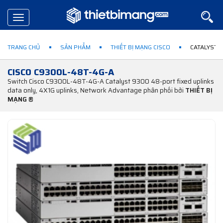
Toggle
navigation
TRANG CHỦ
SẢN PHẨM
THIẾT BỊ MẠNG CISCO
CATALYST 
CISCO C9300L-48T-4G-A
Switch Cisco C9300L-48T-4G-A Catalyst 9300 48-port fixed uplinks
data only, 4X1G uplinks, Network Advantage phân phối bởi
THIẾT BỊ
MẠNG ®