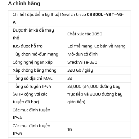
A chính hãng
Chi tiết đặc điểm kỹ thuật Switch Cisco
C9300L-48T-4G-
A
Được thiết kế để thay
Chất xúc tác 3850
thế
IOS được hỗ trợ
Lợi thế mạng, Cơ bản về Mạng
Tùy chọn mô-đun mạng
Mô-đun cố định
Công nghệ ngăn xếp
StackWise-320
Xếp chồng băng thông
320 Gb / giây
Tổng số địa chỉ MAC
32
Tổng số tuyến IPv4
32,000 (24,000 đường bay
(ARP cộng với các
trực tiếp và 8000 đường bay
tuyến đã học)
gián tiếp)
Các mục định tuyến
-
IPv4
Các mục định tuyến
16
IPv6