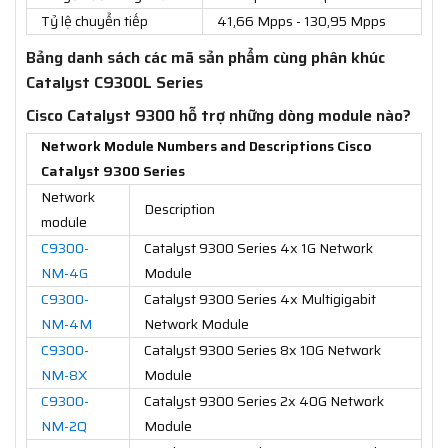
Tỷ lệ chuyển tiếp
41,66 Mpps - 130,95 Mpps
Bảng danh sách các mã sản phẩm cùng phân khúc
Catalyst C9300L Series
Cisco Catalyst 9300 hỗ trợ những dòng module nào?
Network Module Numbers and Descriptions Cisco
Catalyst 9300 Series
Network
Description
module
C9300-
Catalyst 9300 Series 4x 1G Network
NM-4G
Module
C9300-
Catalyst 9300 Series 4x Multigigabit
NM-4M
Network Module
C9300-
Catalyst 9300 Series 8x 10G Network
NM-8X
Module
C9300-
Catalyst 9300 Series 2x 40G Network
NM-2Q
Module