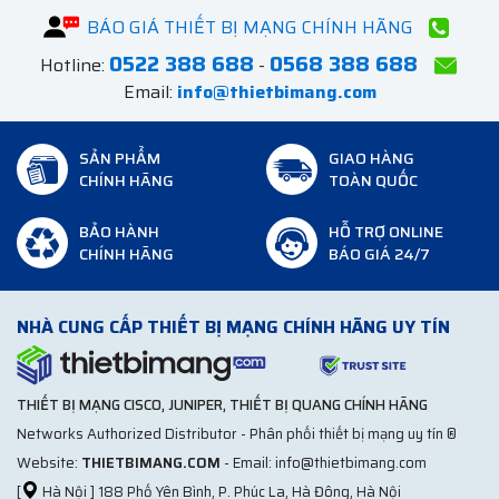
BÁO GIÁ THIẾT BỊ MẠNG CHÍNH HÃNG
0522 388 688
0568 388 688
Hotline:
-
Email:
info@thietbimang.com
SẢN PHẨM
GIAO HÀNG
CHÍNH HÃNG
TOÀN QUỐC
BẢO HÀNH
HỖ TRỢ ONLINE
CHÍNH HÃNG
BÁO GIÁ 24/7
NHÀ CUNG CẤP THIẾT BỊ MẠNG CHÍNH HÃNG UY TÍN
THIẾT BỊ MẠNG CISCO, JUNIPER, THIẾT BỊ QUANG CHÍNH HÃNG
Networks Authorized Distributor - Phân phối thiết bị mạng uy tín ®
Website:
THIETBIMANG.COM
- Email: info@thietbimang.com
[
Hà Nội ] 188 Phố Yên Bình, P. Phúc La, Hà Đông, Hà Nội