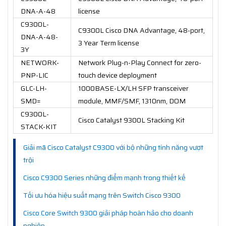
DNA-A-48
license
C9300L-
C9300L Cisco DNA Advantage, 48-port,
DNA-A-48-
3 Year Term license
3Y
NETWORK-
Network Plug-n-Play Connect for zero-
PNP-LIC
touch device deployment
GLC-LH-
1000BASE-LX/LH SFP transceiver
SMD=
module, MMF/SMF, 1310nm, DOM
C9300L-
Cisco Catalyst 9300L Stacking Kit
STACK-KIT
Giải mã Cisco Catalyst C9300 với bộ những tính năng vượt
trội
Cisco C9300 Series những điểm mạnh trong thiết kế
Tối ưu hóa hiệu suất mạng trên Switch Cisco 9300
Cisco Core Switch 9300 giải pháp hoàn hảo cho doanh
nghiệp