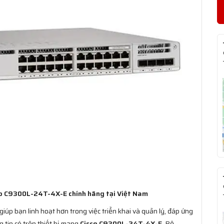
co C9300L-24T-4X-E chính hãng tại Việt Nam
úp bạn linh hoạt hơn trong việc triển khai và quản lý, đáp ứng
 tin có trên thiết bị mạng
Cisco C9300L-24T-4X-E
. Bộ