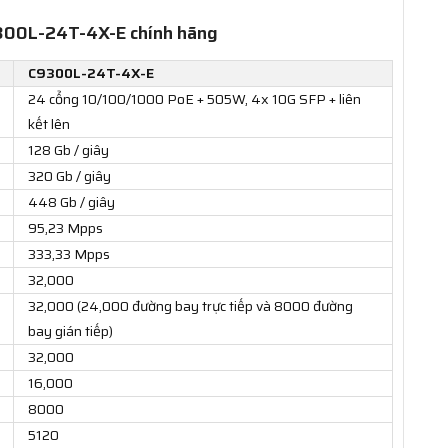
C9300L-24T-4X-E chính hãng
C9300L-24T-4X-E
24 cổng 10/100/1000 PoE + 505W, 4x 10G SFP + liên
kết lên
128 Gb / giây
320 Gb / giây
448 Gb / giây
95,23 Mpps
333,33 Mpps
32,000
32,000 (24,000 đường bay trực tiếp và 8000 đường
bay gián tiếp)
32,000
16,000
8000
5120