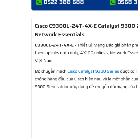
0522 388 688
0568 
Cisco C9300L-24T-4X-E Catalyst 9300 24
Network Essentials
C9300L-24T-4X-E
- Thiết Bị Mạng Báo giá phân ph
fixed uplinks data only, 4X10G uplinks, Network Essen
Việt Nam
Bộ chuyển mạch
Cisco Catalyst 9300 Series
được coi
chồng hàng đầu của Cisco hiện nay và là một phần củ
9300 Series được xây dựng để chuyển đổi mạng của bạ