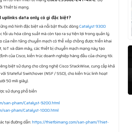
i Thiết bị mạng.
plinks data only có gì đặc biệt?
ững mô hình đặc biệt và nổi bật thuộc dòng
Catalyst 9300
c tối ưu hóa công suất mà còn tạo ra sự tiện lợi trong quản lý.
eo của nền tảng chuyển mạch có thể xếp chồng được triển khai
t, IoT và đám mây, các thiết bị chuyển mạch mạng này tạo
nh của Cisco, kiến trúc doanh nghiệp hàng đầu của chúng tôi.
riêng biệt sử dụng cho công nghệ Cisco StackWise, cung cấp khả
c với Stateful Switchover (NSF / SSO), cho kiến trúc linh hoạt
ới 50 mili giây).
ợc sử dụng phổ biến
com/san-pham/Catalyst-9200.html
om/san-pham/Catalyst-1000.html
ác tại đường dẫn:
https://thietbimang.com/san-pham/Thiet-