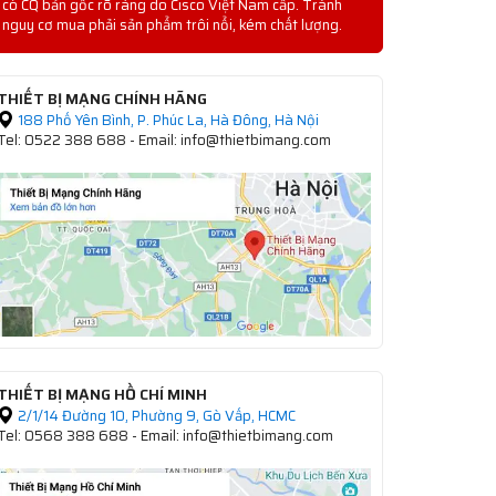
có CQ bản gốc rõ ràng do Cisco Việt Nam cấp. Tránh
nguy cơ mua phải sản phẩm trôi nổi, kém chất lượng.
THIẾT BỊ MẠNG CHÍNH HÃNG
188 Phố Yên Bình, P. Phúc La, Hà Đông, Hà Nội
Tel: 0522 388 688 - Email: info@thietbimang.com
THIẾT BỊ MẠNG HỒ CHÍ MINH
2/1/14 Đường 10, Phường 9, Gò Vấp, HCMC
Tel: 0568 388 688 - Email: info@thietbimang.com