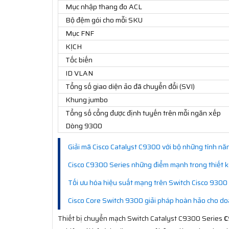
Mục nhập thang đo ACL
Bộ đệm gói cho mỗi SKU
Mục FNF
KỊCH
Tốc biến
ID VLAN
Tổng số giao diện ảo đã chuyển đổi (SVI)
Khung jumbo
Tổng số cổng được định tuyến trên mỗi ngăn xếp
Dòng 9300
Giải mã Cisco Catalyst C9300 với bộ những tính năn
Cisco C9300 Series những điểm mạnh trong thiết 
Tối ưu hóa hiệu suất mạng trên Switch Cisco 9300
Cisco Core Switch 9300 giải pháp hoàn hảo cho d
Thiết bị chuyển mạch Switch Catalyst C9300 Series
C