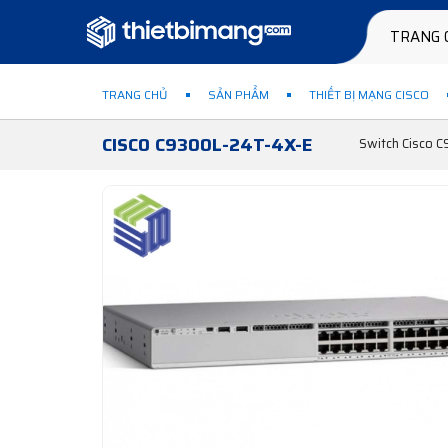
TRANG 
TRANG CHỦ
SẢN PHẨM
THIẾT BỊ MẠNG CISCO
CISCO C9300L-24T-4X-E
Switch Cisco C