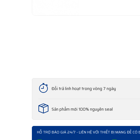
Đổi trả linh hoạt trong vòng 7 ngày
Sản phẩm mới 100% nguyên seal
HỖ TRỢ BÁO GIÁ 24/7 - LIÊN HỆ VỚI THIẾT BỊ MẠNG ĐỂ CÓ 