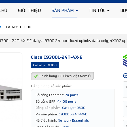
CHỦ
GIỚI THIỆU
SẢN PHẨM
TIN TỨC
DO
CATALYST 9300
9300L-24T-4X-E Catalyst 9300 24-port fixed uplinks data only, 4X10G upl
Cisco C9300L-24T-4X-E
Catalyst 9300
Chính hãng CQ Cisco Việt Nam ®
Bảng thông số sản phẩm:
Số cổng Ethernet:
24 ports
Số cổng SFP:
4x10G ports
Dòng sản phẩm:
Catalyst 9300
Mã sản phẩm:
C9300L-24T-4X-E
Hệ điều hành:
Network Essentials
Hãng sản xuất:
Cisco