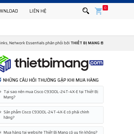
0
WNLOAD
LIÊN HỆ
inks, Network Essentials phân phối bởi
THIẾT BỊ MẠNG ®
NHỮNG CÂU HỎI THƯỜNG GẶP KHI MUA HÀNG
★
Tại sao nên mua Cisco C9300L-24T-4X-E tại Thiết Bị
Mạng?
★
Sản phẩm Cisco C9300L-24T-4X-E có phải chính
hãng?
★
Mua hàng tại website Thiết Bị Mạng có uy tín không?