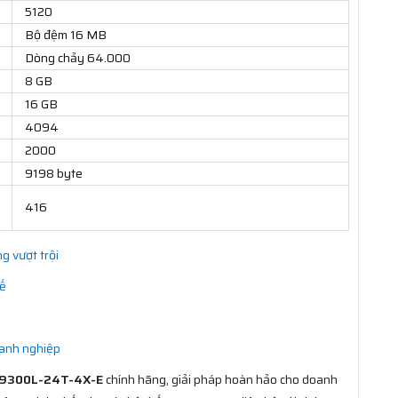
5120
Bộ đệm 16 MB
Dòng chảy 64.000
8 GB
16 GB
4094
2000
9198 byte
416
g vượt trội
kế
oanh nghiệp
9300L-24T-4X-E
chính hãng, giải pháp hoàn hảo cho doanh