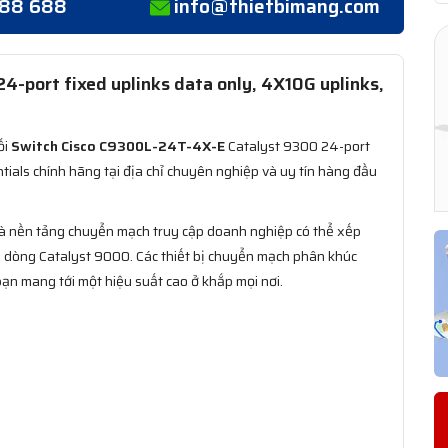
388 688
info@thietbimang.com
-port fixed uplinks data only, 4X10G uplinks,
ối
Switch Cisco C9300L-24T-4X-E
Catalyst 9300 24-port
tials chính hãng tại địa chỉ chuyên nghiệp và uy tín hàng đầu
 là nền tảng chuyển mạch truy cập doanh nghiệp có thể xếp
a dòng Catalyst 9000. Các thiết bị chuyển mạch phân khúc
n mang tới một hiệu suất cao ở khắp mọi nơi.