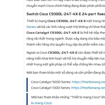
chuyển mạch Cisco chính hãng đang được phân phối bở
Switch Cisco C9300L-24T-4X-E 24-port fixed u
Thiết bị mạng
Cisco C9300L-24T-4X-E
một trong nh
Series
với bộ các tính năng vượt trội không chỉ khai thá
Cisco Catalyst C9300L-24T-4X-E
là thế hệ tiếp th
rộng rãi nhất trong ngành. Được xây dựng cho bảo mậ
thành nền tảng cho quyền truy cập do phần mềm xác đị
Ngoài ra Cisco
C9300L-24T-4X-E
còn được thiết kế 
năng triển khai linh hoạt với hỗ trợ chuyển tiếp liên tụ
nhất trong một giải pháp có thể xếp chồng lên nhau (dư
Mời bạn tham khảo một số dòng và sản phẩm đang đư
Cisco Catalyst 9200 Series:
https://thietbimang.
Cisco Catalyst 1000 Series:
https://thietbimang.c
Mời bạn tham khảo những "Thiết bị mạng Cisco" kh
bi-mang-Cisco