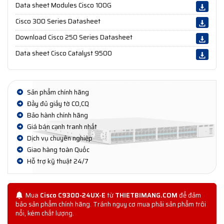
Data sheet Modules Cisco 100G
Cisco 300 Series Datasheet
Download Cisco 250 Series Datasheet
Data sheet Cisco Catalyst 9500
Sản phẩm chính hãng
Đầy đủ giấy tờ CO,CQ
Bảo hành chính hãng
Giá bán cạnh tranh nhất
Dịch vụ chuyên nghiệp
Giao hàng toàn Quốc
Hỗ trợ kỹ thuật 24/7
Mua
Cisco C9300-24UX-E
từ
THIETBIMANG.COM
để đảm
bảo sản phẩm chính hãng. Tránh nguy cơ mua phải sản phẩm trôi
nổi, kém chất lượng.