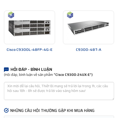
Cisco C9300L-48FP-4G-E
C9300-48T-A
HỎI ĐÁP - BÌNH LUẬN
(Hỏi đáp, bình luận về sản phẩm
"Cisco C9300-24UX-E")
NHỮNG CÂU HỎI THƯỜNG GẶP KHI MUA HÀNG