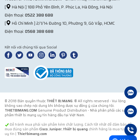
[
Hà Nội ] 188 Phố Yên Bình, P. Phúc La, Hà Đông, Hà Nội
Điện thoại:
0522 388 688
[
Hồ Chí Minh ] 2/1/14 Đường 10, Phường 9, Gò Vấp, HCMC
Điện thoại:
0568 388 688
Kết nối với chúng tôi qua Social
© 2018 Bản quyền thuộc
THIẾT BỊ MẠNG
. ® All rights reserved - Vui lòng
không sao chép nội dung khi không được sự đồng ý của chúng tôi.
THIETBIMANG.COM
Genuine Product Distribution - Nhà phân phối các sản
phẩm thiết bị mạng uy tín hàng đầu tại Việt Nam.
Để tránh mua phải sản phẩm kém chất lượng. Cách tốt nhất để đảm bảo để
mua đúng sản phẩm
Cisco
,
Juniper
,
thiết bị quang
chính hãng là mua từ đơn vị
uy tín |
Thietbimang.com