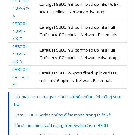
C9300L-
Catalyst 9300 48-port fixed uplinks PoE+,
48P-4X-
4X10G uplinks, Network Advantag
A
C9300L-
Catalyst 9300 48-port fixed uplinks Full
48PF-
PoE+, 4X10G uplinks, Network Essentials
4X-E
C9300L-
Catalyst 9300 48-port fixed uplinks Full
48PF-
PoE+, 4X10G uplinks, Network Advantage
4X-A
C9300L-
Catalyst 9300 24-port fixed uplinks data
24T-4G-
only, 4X1G uplinks, Network Essentials
E
Giải mã Cisco Catalyst C9300 với bộ những tính năng vượt
trội
Cisco C9300 Series những điểm mạnh trong thiết kế
Tối ưu hóa hiệu suất mạng trên Switch Cisco 9300