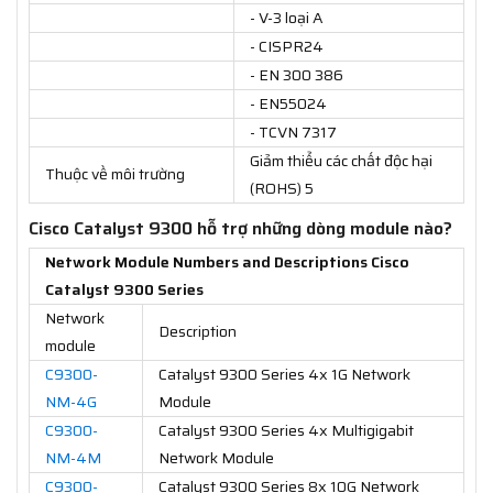
- V-3 loại A
- CISPR24
- EN 300 386
- EN55024
- TCVN 7317
Giảm thiểu các chất độc hại
Thuộc về môi trường
(ROHS) 5
Cisco Catalyst 9300 hỗ trợ những dòng module nào?
Network Module Numbers and Descriptions Cisco
Catalyst 9300 Series
Network
Description
module
C9300-
Catalyst 9300 Series 4x 1G Network
NM-4G
Module
C9300-
Catalyst 9300 Series 4x Multigigabit
NM-4M
Network Module
C9300-
Catalyst 9300 Series 8x 10G Network