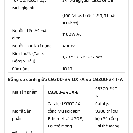
10/100/1000 hoặc
24 Multigigabit Cisco UPOE
Multigigabit
(100 Mbps hoặc 1, 2,5, 5 hoặc
10 Gbps)
Nguồn điện AC mặc
1100W AC
định
Nguồn PoE khả dụng
490W
Kích thước (Cao x
1,73 x 17,5 x 18,5 inch
Rộng x Dày)
Cân nặng
18,18
Bảng so sánh giữa C9300-24 UX -A và C9300-24T-A
C9300-24T-
Mã sản phẩm
C9300-24UX-E
A
Catalyst 9300 24
Catalyst
Mô tả Sản
cổng Multigigabit
9300 chỉ dữ
phẩm
Ethernet và UPOE,
liệu 24 cổng,
Lợi thế mạng
Lợi thế mạng