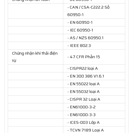
- CAN / CSA-C222.2 Số
60950-1
- EN 60950-1
- IEC 60950-1
- AS / NZS 60950.1
- IEEE 802.3
Chứng nhận khí thải điện
- 47 CFR Phần 15
từ
- CISPR22 loại A
- EN 300 386 V1.6.1
- EN 55022 loại A
- EN 55032 loại A
- CISPR 32 Loại A
- EN61000-3-2
- EN61000-3-3
- ICES-003 Lớp A
- TCVN 7189 Loại A