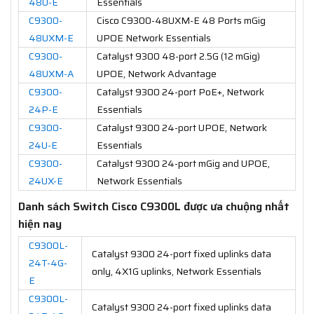
48U-E
Essentials
C9300-
Cisco C9300-48UXM-E 48 Ports mGig
48UXM-E
UPOE Network Essentials
C9300-
Catalyst 9300 48-port 2.5G (12 mGig)
48UXM-A
UPOE, Network Advantage
C9300-
Catalyst 9300 24-port PoE+, Network
24P-E
Essentials
C9300-
Catalyst 9300 24-port UPOE, Network
24U-E
Essentials
C9300-
Catalyst 9300 24-port mGig and UPOE,
24UX-E
Network Essentials
Danh sách Switch Cisco C9300L được ưa chuộng nhất
hiện nay
C9300L-
Catalyst 9300 24-port fixed uplinks data
24T-4G-
only, 4X1G uplinks, Network Essentials
E
C9300L-
Catalyst 9300 24-port fixed uplinks data