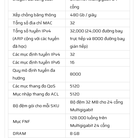
cổng
Xếp chồng băng thông
480 Gb / giây
Tổng số địa chỉ MAC
32
Tổng số tuyến IPv4
32,000 (24,000 đường bay
(ARP cộng với các tuyến
trực tiếp và 8000 đường bay
đã học)
gián tiếp)
Các mục định tuyến IPv4
32
Các mục định tuyến IPv6
16
Quy mô định tuyến đa
8000
hướng
Các mục thang đo QoS
5120
Mục nhập thang đo ACL
5120
Bộ đệm 32 MB cho 24 cổng
Bộ đệm gói cho mỗi SKU
Multigigabit
128.000 luồng trên
Mục FNF
Multigigabit 24 cổng
DRAM
8 GB