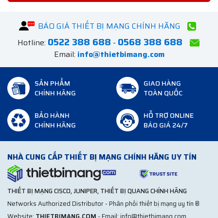
BÁO GIÁ THIẾT BỊ MẠNG CHÍNH HÃNG
0522 388 688
0568 388 688
Hotline:
-
Email:
info@thietbimang.com
SẢN PHẨM
GIAO HÀNG
CHÍNH HÃNG
TOÀN QUỐC
BẢO HÀNH
HỖ TRỢ ONLINE
CHÍNH HÃNG
BÁO GIÁ 24/7
NHÀ CUNG CẤP THIẾT BỊ MẠNG CHÍNH HÃNG UY TÍN
THIẾT BỊ MẠNG CISCO, JUNIPER, THIẾT BỊ QUANG CHÍNH HÃNG
Networks Authorized Distributor - Phân phối thiết bị mạng uy tín ®
Website:
THIETBIMANG.COM
- Email: info@thietbimang.com