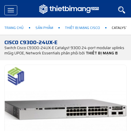
Toggle
navigation
TRANG CHỦ
SẢN PHẨM
THIẾT BỊ MẠNG CISCO
CATALYST 
CISCO C9300-24UX-E
Switch Cisco C9300-24UX-E Catalyst 9300 24-port modular uplinks
mGig UPOE, Network Essentials phân phối bởi
THIẾT BỊ MẠNG ®