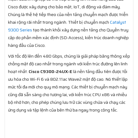
Cisco được xây dựng cho bảo mật, IoT, di động và đám mây.
Chúng là thế hệ tiếp theo của nền tảng chuyển mạch được triển
khai rộng rãi nhất trong ngành. Thiết bị chuyển mạch
Catalyst
9300 Series
tạo thành khối xây dựng nền tảng cho Quyền truy
cập do phần mềm xác định (SD-Access), kiến trúc doanh nghiệp
hàng đầu của Cisco.
Với tốc độ lên đến 480 Gbps, chúng là giải pháp băng thông xếp
chồng mật độ cao nhất trong ngành với kiến trúc đường lên linh
hoạt nhất.
Cisco C9300-24UX-E
là nền tảng đầu tiên được tối
ưu hóa cho Wi-Fi 6 và 802.11ac Wave2 mật độ cao. Nó thiết lập
mức tối đa mới cho quy mô mạng. Các thiết bị chuyển mạch này
cũng đã sẵn sàng cho tương lai, với kiến trúc CPU x86 và nhiều
bộ nhớ hơn, cho phép chúng lưu trữ các vùng chứa và chạy các
ứng dụng và tập lệnh của bên thứ ba ngay trong công tắc.