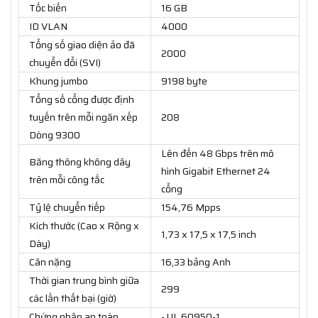
Tốc biến
16 GB
ID VLAN
4000
Tổng số giao diện ảo đã
2000
chuyển đổi (SVI)
Khung jumbo
9198 byte
Tổng số cổng được định
tuyến trên mỗi ngăn xếp
208
Dòng 9300
Lên đến 48 Gbps trên mô
Băng thông không dây
hình Gigabit Ethernet 24
trên mỗi công tắc
cổng
Tỷ lệ chuyển tiếp
154,76 Mpps
Kích thước (Cao x Rộng x
1,73 x 17,5 x 17,5 inch
Dày)
Cân nặng
16,33 bảng Anh
Thời gian trung bình giữa
299
các lần thất bại (giờ)
Chứng nhận an toàn
- UL 60950-1