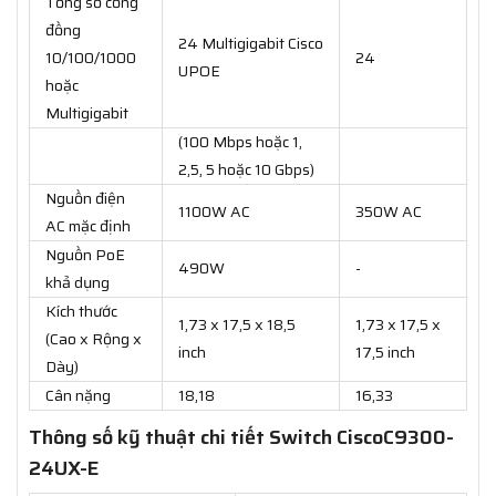
Tổng số cổng
đồng
24 Multigigabit Cisco
10/100/1000
24
UPOE
hoặc
Multigigabit
(100 Mbps hoặc 1,
2,5, 5 hoặc 10 Gbps)
Nguồn điện
1100W AC
350W AC
AC mặc định
Nguồn PoE
490W
-
khả dụng
Kích thước
1,73 x 17,5 x 18,5
1,73 x 17,5 x
(Cao x Rộng x
inch
17,5 inch
Dày)
Cân nặng
18,18
16,33
Thông số kỹ thuật chi tiết Switch CiscoC9300-
24UX-E