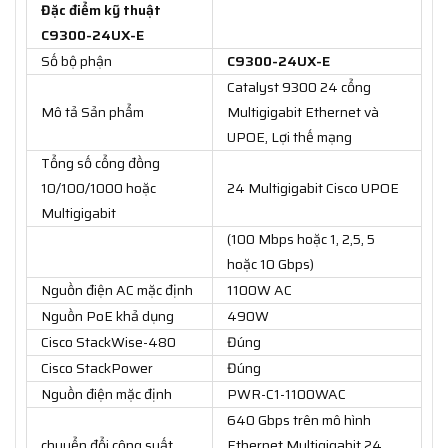
Đặc điểm kỹ thuật
C9300-24UX-E
Số bộ phận
C9300-24UX-E
Catalyst 9300 24 cổng
Mô tả Sản phẩm
Multigigabit Ethernet và
UPOE, Lợi thế mạng
Tổng số cổng đồng
10/100/1000 hoặc
24 Multigigabit Cisco UPOE
Multigigabit
(100 Mbps hoặc 1, 2,5, 5
hoặc 10 Gbps)
Nguồn điện AC mặc định
1100W AC
Nguồn PoE khả dụng
490W
Cisco StackWise-480
Đúng
Cisco StackPower
Đúng
Nguồn điện mặc định
PWR-C1-1100WAC
640 Gbps trên mô hình
chuyển đổi công suất
Ethernet Multigigabit 24