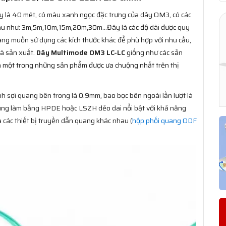
y là 40 mét, có màu xanh ngọc đặc trưng của dây OM3, có các
nhau như: 3m,5m,10m,15m,20m,30m…Đây là các độ dài được quy
àng muốn sử dụng các kích thước khác để phù hợp với nhu cầu,
hà sản xuất.
Dây Multimode OM3 LC-LC
giống như các sản
là một trong những sản phẩm được ưa chuộng nhất trên thị
h sợi quang bên trong là 0.9mm, bao bọc bên ngoài lần lượt là
cùng làm bằng HPDE hoặc LSZH dẻo dai nổi bật với khả năng
 các thiết bị truyền dẫn quang khác nhau (
hộp phối quang ODF