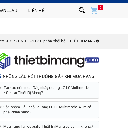
0
WNLOAD
LIÊN HỆ
ex 50/125 OM3 LSZH 2.0 phân phối bởi
THIẾT BỊ MẠNG ®
NHỮNG CÂU HỎI THƯỜNG GẶP KHI MUA HÀNG
★
Tại sao nên mua Dây nhảy quang LC-LC Multimode
40m tại Thiết Bị Mạng?
★
Sản phẩm Dây nhảy quang LC-LC Multimode 40m có
phải chính hãng?
★
Mua hàng tại website Thiết Bị Mạng có uy tín không?