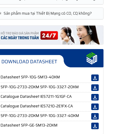
★
Sản phẩm mua tại Thiết Bị Mạng có CO, CQ không?
Datasheet SFP-10G-SM13-40KM
SFP-10G-2733-20KM SFP-10G-3327-20KM
Catalogue Datasheet IES7211-1G1GF-CA
Catalogue Datasheet IES7210-2E1FX-CA
SFP-10G-2733-20KM SFP-10G-3327-40KM
Datasheet SFP-GE-SM13-20KM