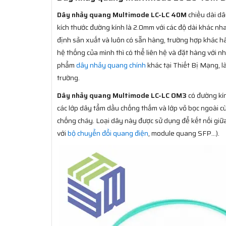
Dây nhảy quang Multimode LC-LC 40M
chiều dài dâ
kích thước đường kính là 2.0mm với các độ dài khác 
định sản xuất và luôn có sẵn hàng, trường hợp khác h
hệ thống của mình thì có thể liên hệ và đặt hàng với n
phẩm
dây nhảy quang chính
khác tại Thiết Bị Mạng, 
trường.
Dây nhảy quang Multimode LC-LC OM3
có đường kín
các lớp dây tẩm dầu chống thấm và lớp vỏ bọc ngoài 
chống cháy. Loại dây này được sử dụng để kết nối giữa
với
bộ chuyển đổi quang điện
, module quang SFP…).