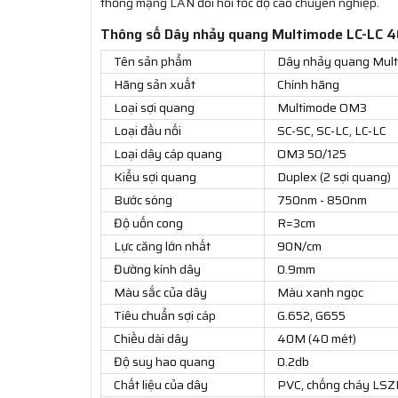
thống mạng LAN đòi hỏi tốc độ cao chuyên nghiệp.
Thông số Dây nhảy quang Multimode LC-LC 
Tên sản phẩm
Dây nhảy quang Mul
Hãng sản xuất
Chính hãng
Loại sợi quang
Multimode OM3
Loại đầu nối
SC-SC, SC-LC, LC-LC
Loại dây cáp quang
OM3 50/125
Kiểu sợi quang
Duplex (2 sợi quang)
Bước sóng
750nm - 850nm
Độ uốn cong
R=3cm
Lực căng lớn nhất
90N/cm
Đường kính dây
0.9mm
Màu sắc của dây
Màu xanh ngọc
Tiêu chuẩn sợi cáp
G.652, G655
Chiều dài dây
40M (40 mét)
Độ suy hao quang
0.2db
Chất liệu của dây
PVC, chống cháy LSZ