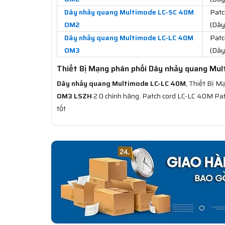
Dây nhảy quang Multimode LC-SC 40M
Patc
OM2
(Dây
Dây nhảy quang Multimode LC-LC 40M
Patc
OM3
(Dây
Thiết Bị Mạng phân phối Dây nhảy quang Mu
Dây nhảy quang Multimode LC-LC 40M
, Thiết Bị 
OM3 LSZH
2.0 chính hãng. Patch cord LC-LC 40M Pa
tốt