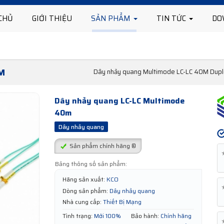
CHỦ
GIỚI THIỆU
SẢN PHẨM
TIN TỨC
DO
M
Dây nhảy quang Multimode LC-LC 40M Dupl
Dây nhảy quang LC-LC Multimode
40m
Dây nhảy quang
Sản phẩm chính hãng ®
Bảng thông số sản phẩm:
Hãng sản xuất:
KCO
Dòng sản phẩm:
Dây nhảy quang
Nhà cung cấp:
Thiết Bị Mạng
Tình trạng:
Mới 100%
Bảo hành:
Chính hãng