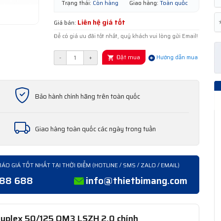
Trạng thái:
Còn hàng
Giao hàng:
Toàn quốc
Liên hệ giá tốt
Giá bán:
Để có giá ưu đãi tốt nhất, quý khách vui lòng gửi Email!
Đặt mua
-
+
Hướng dẫn mua
Bảo hành chính hãng trên toàn quốc
Giao hàng toàn quốc các ngày trong tuần
BÁO GIÁ TỐT NHẤT TẠI THỜI ĐIỂM (HOTLINE / SMS / ZALO / EMAIL)
388 688
info@thietbimang.com
uplex 50/125 OM3 LSZH 2.0 chính