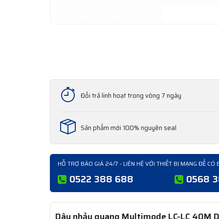
Đổi trả linh hoạt trong vòng 7 ngày
Sản phẩm mới 100% nguyên seal
HỖ TRỢ BÁO GIÁ 24/7 - LIÊN HỆ VỚI THIẾT BỊ MẠNG ĐỂ CÓ 
0522 388 688
0568 
Dây nhảy quang Multimode LC-LC 40M D