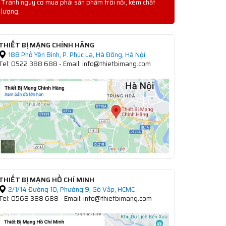
Tránh nguy cơ mua phải sản phẩm trôi nổi, kém chất
lượng.
THIẾT BỊ MẠNG CHÍNH HÃNG
188 Phố Yên Bình, P. Phúc La, Hà Đông, Hà Nội
Tel: 0522 388 688 - Email: info@thietbimang.com
THIẾT BỊ MẠNG HỒ CHÍ MINH
2/1/14 Đường 10, Phường 9, Gò Vấp, HCMC
Tel: 0568 388 688 - Email: info@thietbimang.com