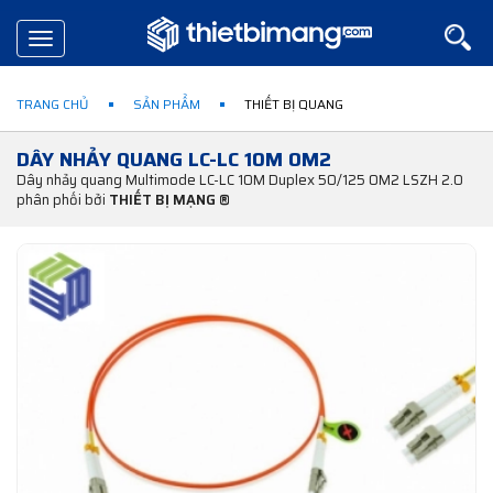
Toggle
navigation
TRANG CHỦ
SẢN PHẨM
THIẾT BỊ QUANG
DÂY NHẢY QUANG LC-LC 10M OM2
Dây nhảy quang Multimode LC-LC 10M Duplex 50/125 OM2 LSZH 2.0
phân phối bởi
THIẾT BỊ MẠNG ®