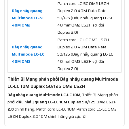
Patch cord LC-SC OM2 LSZH
Dây nhảy quang
Duplex 2.0 40M Data Rate
Multimode LC-SC
50/125 (Dây nhảy quang LC-SC
40M OM2
40 mét OM2 LSZH sợi đôi
Duplex 2.0)
Patch cord LC-LC OM3 LSZH
Dây nhảy quang
Duplex 2.0 40M Data Rate
Multimode LC-LC
50/125 (Dây nhảy quang LC-LC
40M OM3
40 mét OM3 LSZH sợi đôi
Duplex 2.0)
Thiết Bị Mạng phân phối Dây nhảy quang Multimode
LC-LC 10M Duplex 50/125 OM2 LSZH
Dây nhảy quang Multimode LC-LC 10M
, Thiết Bị Mạng phân
phối
dây nhảy quang LC-LC 10M Duplex 50/125 OM2 LSZH
2.0
chính hãng. Patch cord LC-LC 10M Patch cord LC-LC OM2
LSZH Duplex 2.0 10M chính hãng giá cực tốt