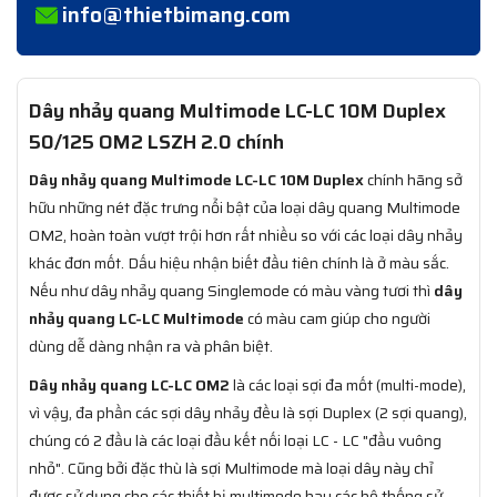
info@thietbimang.com
Dây nhảy quang Multimode LC-LC 10M Duplex
50/125 OM2 LSZH 2.0 chính
Dây nhảy quang Multimode LC-LC 10M Duplex
chính hãng sở
hữu những nét đặc trưng nổi bật của loại dây quang Multimode
OM2, hoàn toàn vượt trội hơn rất nhiều so với các loại dây nhảy
khác đơn mốt. Dấu hiệu nhận biết đầu tiên chính là ở màu sắc.
Nếu như dây nhảy quang Singlemode có màu vàng tươi thì
dây
nhảy quang LC-LC Multimode
có màu cam giúp cho người
dùng dễ dàng nhận ra và phân biệt.
Dây nhảy quang LC-LC OM2
là các loại sợi đa mốt (multi-mode),
vì vậy, đa phần các sợi dây nhảy đều là sợi Duplex (2 sợi quang),
chúng có 2 đầu là các loại đầu kết nối loại LC - LC "đầu vuông
nhỏ". Cũng bởi đặc thù là sợi Multimode mà loại dây này chỉ
được sử dụng cho các thiết bị multimode hay các hệ thống sử