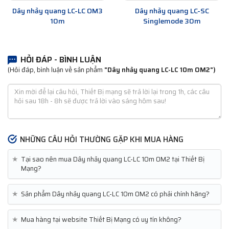
Dây nhảy quang LC-LC OM3
Dây nhảy quang LC-SC
10m
Singlemode 30m
HỎI ĐÁP - BÌNH LUẬN
(Hỏi đáp, bình luận về sản phẩm
"Dây nhảy quang LC-LC 10m OM2")
NHỮNG CÂU HỎI THƯỜNG GẶP KHI MUA HÀNG
★
Tại sao nên mua Dây nhảy quang LC-LC 10m OM2 tại Thiết Bị
Mạng?
★
Sản phẩm Dây nhảy quang LC-LC 10m OM2 có phải chính hãng?
★
Mua hàng tại website Thiết Bị Mạng có uy tín không?