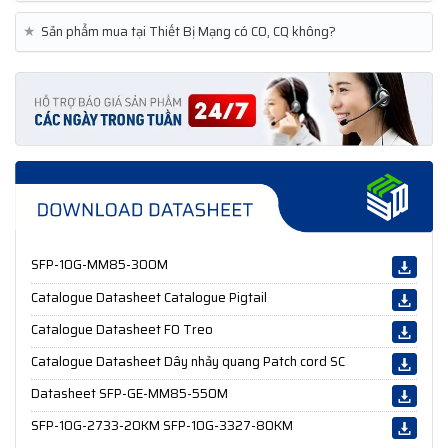
★
Sản phẩm mua tại Thiết Bị Mạng có CO, CQ không?
SFP-10G-MM85-300M
Catalogue Datasheet Catalogue Pigtail
Catalogue Datasheet FO Treo
Catalogue Datasheet Dây nhảy quang Patch cord SC
Datasheet SFP-GE-MM85-550M
SFP-10G-2733-20KM SFP-10G-3327-80KM