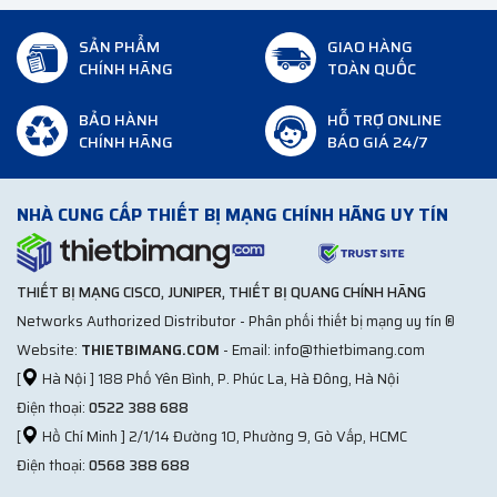
SẢN PHẨM
GIAO HÀNG
CHÍNH HÃNG
TOÀN QUỐC
BẢO HÀNH
HỖ TRỢ ONLINE
CHÍNH HÃNG
BÁO GIÁ 24/7
NHÀ CUNG CẤP THIẾT BỊ MẠNG CHÍNH HÃNG UY TÍN
THIẾT BỊ MẠNG CISCO, JUNIPER, THIẾT BỊ QUANG CHÍNH HÃNG
Networks Authorized Distributor - Phân phối thiết bị mạng uy tín ®
Website:
THIETBIMANG.COM
- Email: info@thietbimang.com
[
Hà Nội ] 188 Phố Yên Bình, P. Phúc La, Hà Đông, Hà Nội
Điện thoại:
0522 388 688
[
Hồ Chí Minh ] 2/1/14 Đường 10, Phường 9, Gò Vấp, HCMC
Điện thoại:
0568 388 688