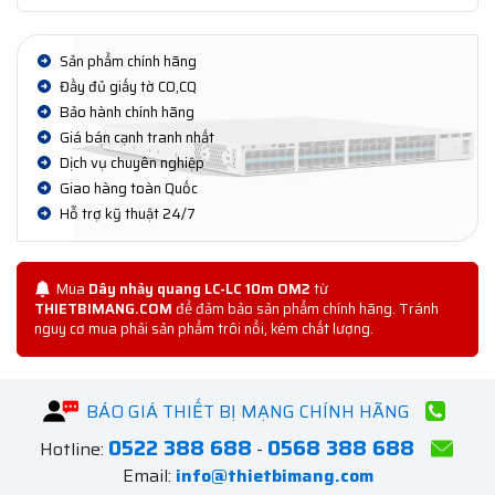
Sản phẩm chính hãng
Đầy đủ giấy tờ CO,CQ
Bảo hành chính hãng
Giá bán cạnh tranh nhất
Dịch vụ chuyên nghiệp
Giao hàng toàn Quốc
Hỗ trợ kỹ thuật 24/7
Mua
Dây nhảy quang LC-LC 10m OM2
từ
THIETBIMANG.COM
để đảm bảo sản phẩm chính hãng. Tránh
nguy cơ mua phải sản phẩm trôi nổi, kém chất lượng.
BÁO GIÁ THIẾT BỊ MẠNG CHÍNH HÃNG
0522 388 688
0568 388 688
Hotline:
-
Email:
info@thietbimang.com