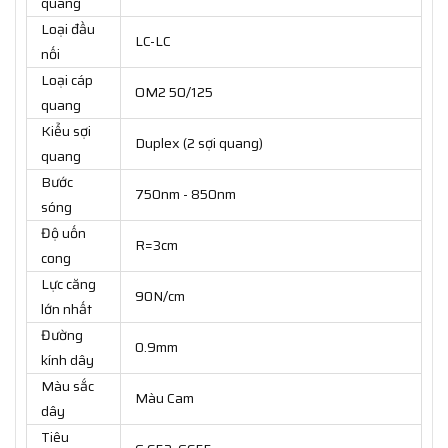
quang
Loại đầu
LC-LC
nối
Loại cáp
OM2 50/125
quang
Kiểu sợi
Duplex (2 sợi quang)
quang
Bước
750nm - 850nm
sóng
Độ uốn
R=3cm
cong
Lực căng
90N/cm
lớn nhất
Đường
0.9mm
kính dây
Màu sắc
Màu Cam
dây
Tiêu