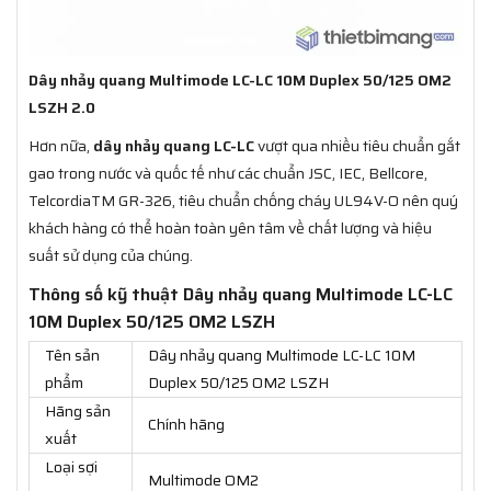
Dây nhảy quang Multimode LC-LC 10M Duplex 50/125 OM2
LSZH 2.0
Hơn nữa,
dây nhảy quang LC-LC
vượt qua nhiều tiêu chuẩn gắt
gao trong nước và quốc tế như các chuẩn JSC, IEC, Bellcore,
TelcordiaTM GR-326, tiêu chuẩn chống cháy UL94V-O nên quý
khách hàng có thể hoàn toàn yên tâm về chất lượng và hiệu
suất sử dụng của chúng.
Thông số kỹ thuật Dây nhảy quang Multimode LC-LC
10M Duplex 50/125 OM2 LSZH
Tên sản
Dây nhảy quang Multimode LC-LC 10M
phẩm
Duplex 50/125 OM2 LSZH
Hãng sản
Chính hãng
xuất
Loại sợi
Multimode OM2