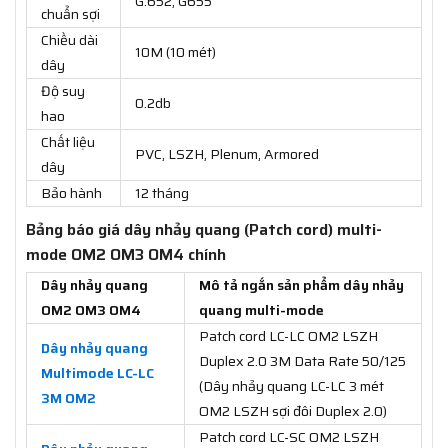
G.652, G655
chuẩn sợi
Chiều dài
10M (10 mét)
dây
Độ suy
0.2db
hao
Chất liệu
PVC, LSZH, Plenum, Armored
dây
Bảo hành
12 tháng
Bảng báo giá dây nhảy quang (Patch cord) multi-
mode OM2 OM3 OM4 chính
Dây nhảy quang
Mô tả ngắn sản phẩm dây nhảy
OM2 OM3 OM4
quang multi-mode
Patch cord LC-LC OM2 LSZH
Dây nhảy quang
Duplex 2.0 3M Data Rate 50/125
Multimode LC-LC
(Dây nhảy quang LC-LC 3 mét
3M OM2
OM2 LSZH sợi đôi Duplex 2.0)
Patch cord LC-SC OM2 LSZH