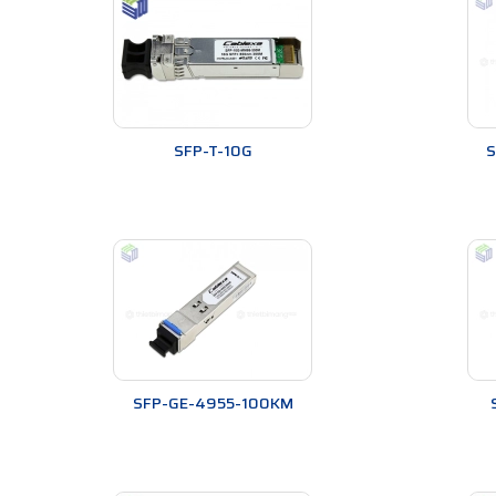
SFP-T-10G
S
Module quang có điểm gì nổi bật?
Module đa dạng với nhiều loại khác nhau
Đúng thế, tương tự như các loại thiết bị khác
module 
SFP-GE-4955-100KM
hay SDH(STM-1, STM-4, STM-16) hay theo các chu
lên tới 140Km.
Để dễ dàng và thuận tiện hơn cho việc lựa chọn sử dụ