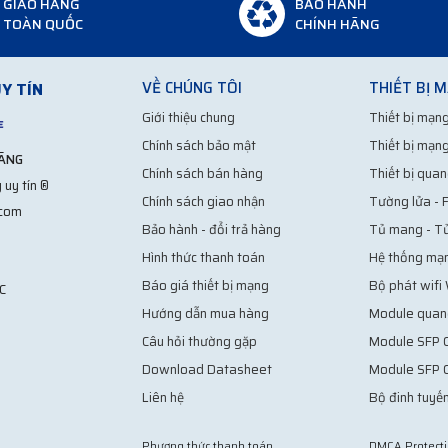
GIAO HÀNG
BẢO HÀNH
TOÀN QUỐC
CHÍNH HÃNG
Hình ảnh: Module SFP chất lượng tốt, giá thành hợp lý
VỀ CHÚNG TÔI
THIẾT BỊ 
Y TÍN
ho người dùng
Giới thiệu chung
Thiết bị mạng
hiều loại chúng sở hữu những đặc điểm khác biệt nhau. Bạn có thể chưa 
Chính sách bảo mật
Thiết bị mạng
u quả đến nhường nào? Và tại sao chúng tôi lại nói Module là giải pháp 
HÃNG
Chính sách bán hàng
Thiết bị quan
ng hiệu nào trên thị trường bao gồm cả các ông lớn như Cisco, Juniper… 
 uy tín ®
Chính sách giao nhận
Tường lửa - F
nh ổn định cao về đường truyền qua thời gian sử dụng lâu dài.
.com
Bảo hành - đổi trả hàng
Tủ mang - T
hính sách bảo hành vô cùng hấp dẫn lên tới 24 tháng, vậy là bạn có thể 
Hình thức thanh toán
Hệ thống mạ
i nói đây là giải pháp hoàn hảo cho doanh nghiệp. giá thành của Module q
Báo giá thiết bị mạng
Bộ phát wifi
C
 Bởi vậy, nói là giải pháp hoàn hảo là bạn có thể dễ dàng xây dựng một ha
Hướng dẫn mua hàng
Module quan
Câu hỏi thường gặp
Module SFP C
g ở đâu?
Download Datasheet
Module SFP 
Liên hệ
Bộ đinh tuyến
n nhiều quốc gia khác nhau. Thời điểm hiện tại cũng đã có mặt tại Việt 
Phương thức thanh toán
DMCA Protect