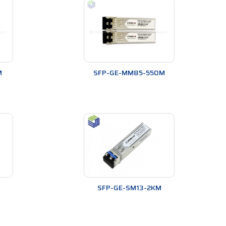
c chắn, sáng đẹp không bị han gỉ. Các chi tiết bao
M
SFP-GE-MM85-550M
M
SFP-GE-SM13-2KM