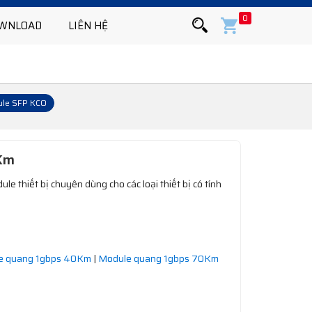
0
WNLOAD
LIÊN HỆ
le SFP KCO
Km
e thiết bị chuyên dùng cho các loại thiết bị có tính
e quang 1gbps 40Km
|
Module quang 1gbps 70Km