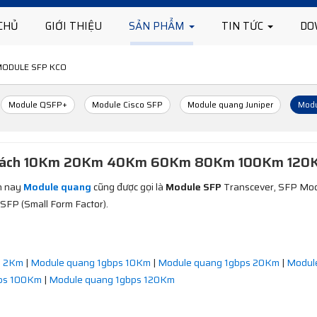
CHỦ
GIỚI THIỆU
SẢN PHẨM
TIN TỨC
DO
ODULE SFP KCO
Module QSFP+
Module Cisco SFP
Module quang Juniper
Modu
ng cách 10Km 20Km 40Km 60Km 80Km 100Km 120
ện nay
Module quang
cũng được gọi là
Module SFP
Transcever, SFP Modul
SFP (Small Form Factor).
s 2Km
|
Module quang 1gbps 10Km
|
Module quang 1gbps 20Km
|
Modul
ps 100Km
|
Module quang 1gbps 120Km