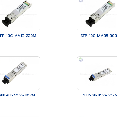
FP-10G-MM13-220M
SFP-10G-MM85-30
Hình ảnh: Module quang Cisco chính hãng
SFP
cũng thể hiện được thế mạnh bởi sự đa dạng. Chúng có thể phân ra 
SFP-GE-4955-80KM
SFP-GE-3155-60K
ẩn
cáp quang Singlemode
hoặc
cáp quang Multimode
. Số sợi quang cũng 
ng đã tách biệt thành 2 loại chính Singlemode và Multimode với các khoả