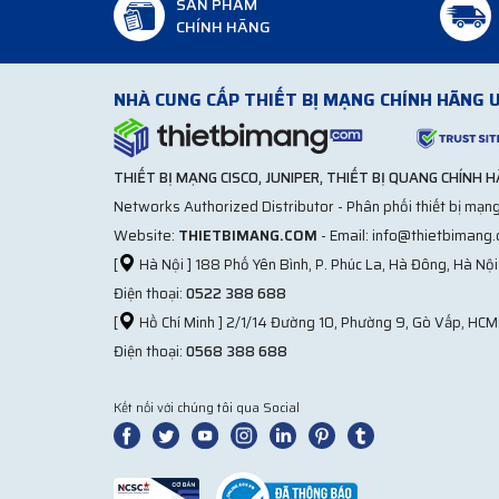
SẢN PHẨM
CHÍNH HÃNG
NHÀ CUNG CẤP THIẾT BỊ MẠNG CHÍNH HÃNG U
Module quang mang tới giải pháp hoàn hảo c
Như chúng tôi cũng đã nêu ở trên module quang có n
thử sử dụng vào hệ thống thật bạn sẽ thấy chúng hiệ
THIẾT BỊ MẠNG CISCO, JUNIPER, THIẾT BỊ QUANG CHÍNH 
Về chất lượng: Module không thua kém bất kì một thươ
Networks Authorized Distributor - Phân phối thiết bị mạng
cho nhiều chuẩn đường truyền khác nhau mà còn có tí
Website:
THIETBIMANG.COM
- Email: info@thietbimang
[
Hà Nội ] 188 Phố Yên Bình, P. Phúc La, Hà Đông, Hà Nội
Còn nữa module quang hay các thiết bị khác cũng có c
Điện thoại:
0522 388 688
Về giá thành: Bạn sẽ thấy sự khác biệt rõ nét hơn kh
[
Hồ Chí Minh ] 2/1/14 Đường 10, Phường 9, Gò Vấp, HCM
chỉ thế các sản phẩm kết nối với chúng cũng tương tự.
Điện thoại:
0568 388 688
cho doanh nghiệp.
Bạn có thể mua Module quang chính hãn
Kết nối với chúng tôi qua Social
thương hiệu được ưa chuộng sử dụng và đã lan tỏa trê
các chính sách, sản phẩm và giá thành tốt nhất.