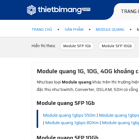
TRANG 
TRANG CHỦ
SẢN PHẨM
MODULE QUANG
M
Hiển thị theo:
Module SFP 1Gb
Module SFP 10Gb
Module quang 1G, 10G, 40G khoả
Như bao loại
Module quang
khác trên thị trường hi
đặc thù như Switch, Converter, DSLAM, SDH có cổng 
Module quang SFP 1Gb
Module quang 1gbps 550m
|
Module quang 1gbp
|
Module quang 1gbps 80Km
|
Module quang 1gb
Module quang SFP 10Gb