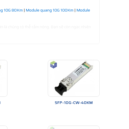
ng 10G 80Km
|
Module quang 10G 100Km
|
Module
ơn là chúng có thể cắm nóng. Bạn sẽ còn ngạc nhiên
M
SFP-10G-CW-40KM