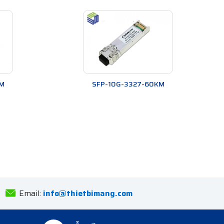
M
SFP-10G-3327-60KM
Email:
info@thietbimang.com