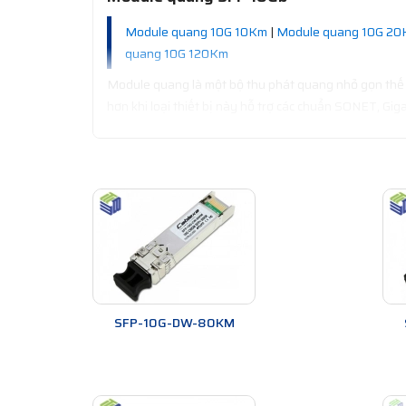
Module quang 10G 10Km
|
Module quang 10G 2
quang 10G 120Km
Module quang là một bộ thu phát quang nhỏ gọn thế hệ
hơn khi loại thiết bị này hỗ trợ các chuẩn SONET, Gig
SFP-10G-DW-80KM