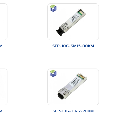
àng tham khảo khi chọn mua. Điểm đáng chú ý nữa
u xanh và multimode là màu đen. Dựa vào điểm đặc
M
SFP-10G-SM15-80KM
M
SFP-10G-3327-20KM