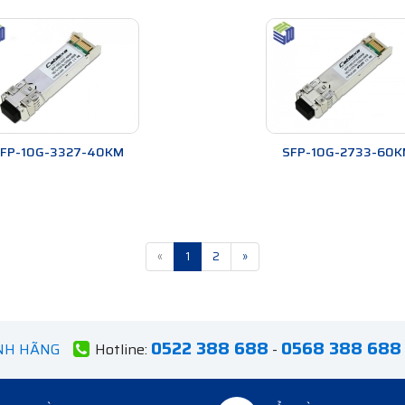
FP-10G-3327-40KM
SFP-10G-2733-60K
«
1
2
»
0522 388 688
0568 388 688
ÍNH HÃNG
Hotline:
-