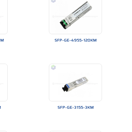
0M
SFP-GE-4955-120KM
theo tốc độ 155M (10/100Mbps ) , 1.25G (1000Mbps)
M
SFP-GE-3155-3KM
có thể là 1 hoặc 2 và cho khoảng cách kết nối tối đa
ng cách truyền dẫn có thể lên đến hàng trăm km.