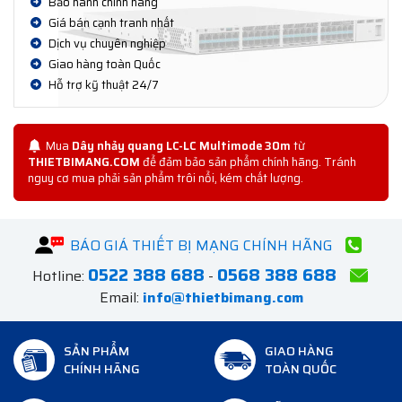
Bảo hành chính hãng
Giá bán cạnh tranh nhất
Dịch vụ chuyên nghiệp
Giao hàng toàn Quốc
Hỗ trợ kỹ thuật 24/7
Mua
Dây nhảy quang LC-LC Multimode 30m
từ
THIETBIMANG.COM
để đảm bảo sản phẩm chính hãng. Tránh
nguy cơ mua phải sản phẩm trôi nổi, kém chất lượng.
BÁO GIÁ THIẾT BỊ MẠNG CHÍNH HÃNG
0522 388 688
0568 388 688
Hotline:
-
Email:
info@thietbimang.com
SẢN PHẨM
GIAO HÀNG
CHÍNH HÃNG
TOÀN QUỐC