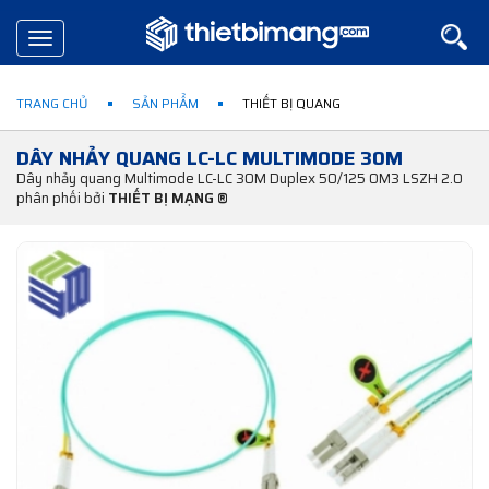
Toggle
navigation
TRANG CHỦ
SẢN PHẨM
THIẾT BỊ QUANG
DÂY NHẢY QUANG LC-LC MULTIMODE 30M
Dây nhảy quang Multimode LC-LC 30M Duplex 50/125 OM3 LSZH 2.0
phân phối bởi
THIẾT BỊ MẠNG ®