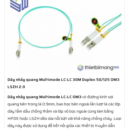
Dây nhảy quang Multimode LC-LC 30M Duplex 50/125 OM3
LSZH 2.0
Dây nhảy quang Multimode LC-LC OM3
có đường kính sợi
quang bên trong là 0.9mm, bao bọc bên ngoài lần lượt là các lớp
dây tẩm dầu chống thấm và lớp vỏ bọc ngoài cùng làm bằng
HPDE hoặc LSZH dẻo dai nổi bật với khả năng chống cháy. Loại
dây này được sử dụng để kết nối giữa các thiết bị truyền dẫn