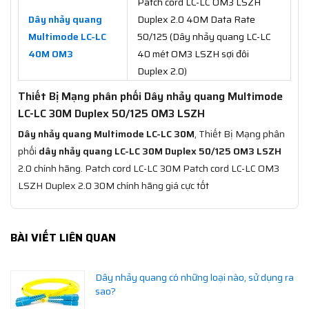
Patch cord LC-LC OM3 LSZH
Dây nhảy quang
Duplex 2.0 40M Data Rate
Multimode LC-LC
50/125 (Dây nhảy quang LC-LC
40M OM3
40 mét OM3 LSZH sợi đôi
Duplex 2.0)
Thiết Bị Mạng phân phối Dây nhảy quang Multimode
LC-LC 30M Duplex 50/125 OM3 LSZH
Dây nhảy quang Multimode LC-LC 30M
, Thiết Bị Mạng phân
phối
dây nhảy quang LC-LC 30M Duplex 50/125 OM3 LSZH
2.0 chính hãng. Patch cord LC-LC 30M Patch cord LC-LC OM3
LSZH Duplex 2.0 30M chính hãng giá cực tốt
BÀI VIẾT LIÊN QUAN
Dây nhảy quang có những loại nào, sử dụng ra
sao?