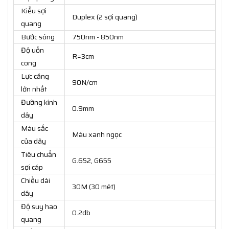
Kiểu sợi
Duplex (2 sợi quang)
quang
Bước sóng
750nm - 850nm
Độ uốn
R=3cm
cong
Lực căng
90N/cm
lớn nhất
Đường kính
0.9mm
dây
Màu sắc
Màu xanh ngọc
của dây
Tiêu chuẩn
G.652, G655
sợi cáp
Chiều dài
30M (30 mét)
dây
Độ suy hao
0.2db
quang