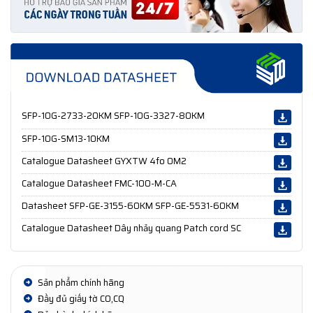
SFP-10G-2733-20KM SFP-10G-3327-80KM
SFP-10G-SM13-10KM
Catalogue Datasheet GYXTW 4fo OM2
Catalogue Datasheet FMC-100-M-CA
Datasheet SFP-GE-3155-60KM SFP-GE-5531-60KM
Catalogue Datasheet Dây nhảy quang Patch cord SC
Sản phẩm chính hãng
Đầy đủ giấy tờ CO,CQ