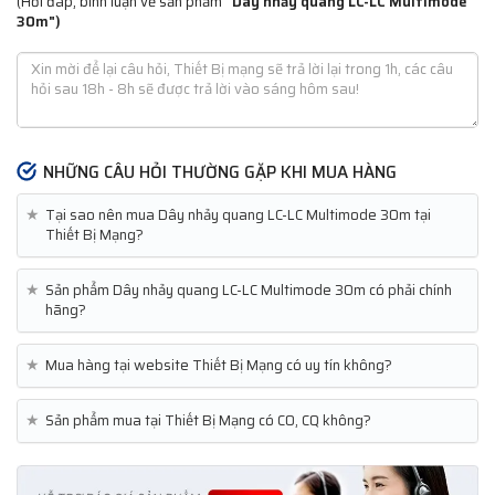
(Hỏi đáp, bình luận về sản phẩm
"Dây nhảy quang LC-LC Multimode
30m")
NHỮNG CÂU HỎI THƯỜNG GẶP KHI MUA HÀNG
★
Tại sao nên mua Dây nhảy quang LC-LC Multimode 30m tại
Thiết Bị Mạng?
★
Sản phẩm Dây nhảy quang LC-LC Multimode 30m có phải chính
hãng?
★
Mua hàng tại website Thiết Bị Mạng có uy tín không?
★
Sản phẩm mua tại Thiết Bị Mạng có CO, CQ không?