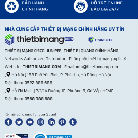
BẢO HÀNH
HỖ TRỢ ONLINE
CHÍNH HÃNG
BÁO GIÁ 24/7
NHÀ CUNG CẤP THIẾT BỊ MẠNG CHÍNH HÃNG UY TÍN
THIẾT BỊ MẠNG CISCO, JUNIPER, THIẾT BỊ QUANG CHÍNH HÃNG
Networks Authorized Distributor - Phân phối thiết bị mạng uy tín ®
Website:
THIETBIMANG.COM
- Email: info@thietbimang.com
[
Hà Nội ] 188 Phố Yên Bình, P. Phúc La, Hà Đông, Hà Nội
Điện thoại:
0522 388 688
[
Hồ Chí Minh ] 2/1/14 Đường 10, Phường 9, Gò Vấp, HCMC
Điện thoại:
0568 388 688
Kết nối với chúng tôi qua Social