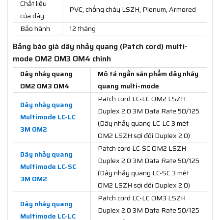
Chất liệu
PVC, chống cháy LSZH, Plenum, Armored
của dây
Bảo hành
12 tháng
Bảng báo giá dây nhảy quang (Patch cord) multi-
mode OM2 OM3 OM4 chính
Dây nhảy quang
Mô tả ngắn sản phẩm dây nhảy
OM2 OM3 OM4
quang multi-mode
Patch cord LC-LC OM2 LSZH
Dây nhảy quang
Duplex 2.0 3M Data Rate 50/125
Multimode LC-LC
(Dây nhảy quang LC-LC 3 mét
3M OM2
OM2 LSZH sợi đôi Duplex 2.0)
Patch cord LC-SC OM2 LSZH
Dây nhảy quang
Duplex 2.0 3M Data Rate 50/125
Multimode LC-SC
(Dây nhảy quang LC-SC 3 mét
3M OM2
OM2 LSZH sợi đôi Duplex 2.0)
Patch cord LC-LC OM3 LSZH
Dây nhảy quang
Duplex 2.0 3M Data Rate 50/125
Multimode LC-LC