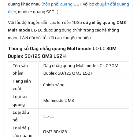
quang khác nhau (
hộp phối quang ODF
với
bộ chuyển đổi quang
điện
, module quang SFP…).
Với tốc độ truyền dẫn cao lên đến 10Gb
dây nhảy quang OM3
Multimode LC-LC
được ứng dụng chính trong các hệ thống
mạng LAN đòi hỏi tốc độ cao chuyên nghiệp.
Thông số Dây nhảy quang Multimode LC-LC 30M
Duplex 50/125 OM3 LSZH
Tên sản
Dây nhảy quang Multimode LC-LC 30M
phẩm
Duplex 50/125 OM3 LSZH
Hãng sản
Chính hãng
xuất
Loại sợi
Multimode OM3
quang
Loại đầu
LC-LC
nối
Loại dây
OM3 50/125
cáp quang