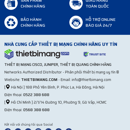
SẢN PHẨM
GIAO HÀNG
CHÍNH HÃNG
TOÀN QUỐC
BẢO HÀNH
HỖ TRỢ ONLINE
CHÍNH HÃNG
BÁO GIÁ 24/7
NHÀ CUNG CẤP THIẾT BỊ MẠNG CHÍNH HÃNG UY TÍN
THIẾT BỊ MẠNG CISCO, JUNIPER, THIẾT BỊ QUANG CHÍNH HÃNG
Networks Authorized Distributor - Phân phối thiết bị mạng uy tín ®
Website:
THIETBIMANG.COM
- Email: info@thietbimang.com
[
Hà Nội ] 188 Phố Yên Bình, P. Phúc La, Hà Đông, Hà Nội
Điện thoại:
0522 388 688
[
Hồ Chí Minh ] 2/1/14 Đường 10, Phường 9, Gò Vấp, HCMC
Điện thoại:
0568 388 688
Kết nối với chúng tôi qua Social