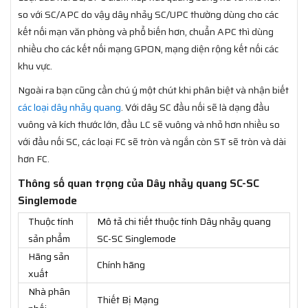
so với SC/APC do vậy dây nhảy SC/UPC thường dùng cho các
kết nối mạn văn phòng và phổ biến hơn, chuẩn APC thì dùng
nhiều cho các kết nối mạng GPON, mạng diện rộng kết nối các
khu vực.
Ngoài ra bạn cũng cần chú ý một chút khi phân biệt và nhận biết
các loại dây nhảy quang
. Với dây SC đầu nối sẽ là dạng đầu
vuông và kích thước lớn, đầu LC sẽ vuông và nhỏ hơn nhiều so
với đầu nối SC, các loại FC sẽ tròn và ngắn còn ST sẽ tròn và dài
hơn FC.
Thông số quan trọng của Dây nhảy quang SC-SC
Singlemode
Thuộc tính
Mô tả chi tiết thuộc tính Dây nhảy quang
sản phẩm
SC-SC Singlemode
Hãng sản
Chính hãng
xuất
Nhà phân
Thiết Bị Mạng