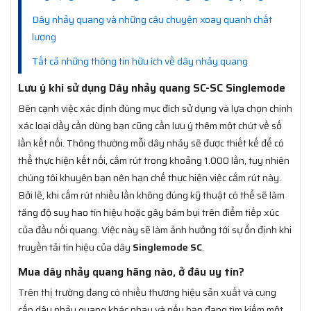
Dây nhảy quang và những câu chuyện xoay quanh chất
lượng
Tất cả những thông tin hữu ích về dây nhảy quang
Lưu ý khi sử dụng Dây nhảy quang SC-SC Singlemode
Bên cạnh việc xác định đúng mục đích sử dụng và lựa chọn chính
xác loại dầy cần dùng bạn cũng cần lưu ý thêm một chút về số
lần kết nối. Thông thường mỗi dây nhảy sẽ được thiết kế để có
thể thực hiện kết nối, cắm rút trong khoảng 1.000 lần, tuy nhiên
chúng tôi khuyên bạn nên hạn chế thực hiện việc cắm rút này.
Bởi lẽ, khi cắm rút nhiều lần không đúng kỹ thuật có thể sẽ làm
tăng độ suy hao tín hiệu hoặc gây bám bụi trên điểm tiếp xúc
của đầu nối quang. Việc này sẽ làm ảnh hưởng tới sự ổn định khi
truyền tải tín hiệu của dây
Singlemode SC
.
Mua dây nhảy quang hãng nào, ở đâu uy tín?
Trên thị trường đang có nhiều thương hiệu sản xuất và cung
cấp dây nhảy quang khác nhau và nếu bạn đang tìm kiếm một