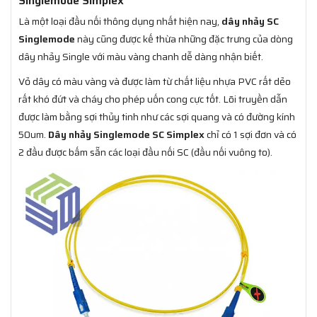
Singlemode Simplex
Là một loại đầu nối thông dụng nhất hiện nay,
dây nhảy SC
Singlemode
này cũng được kế thừa những đặc trưng của dòng
dây nhảy Single với màu vàng chanh dễ dàng nhận biết.
Vỏ dây có màu vàng và được làm từ chất liệu nhựa PVC rất dẻo
rất khó đứt và cháy cho phép uốn cong cực tốt. Lõi truyền dẫn
được làm bằng sợi thủy tinh như các sợi quang và có đường kính
50um.
Dây nhảy Singlemode SC Simplex
chỉ có 1 sợi đơn và có
2 đầu được bấm sẵn các loại đầu nối SC (đầu nối vuông to).