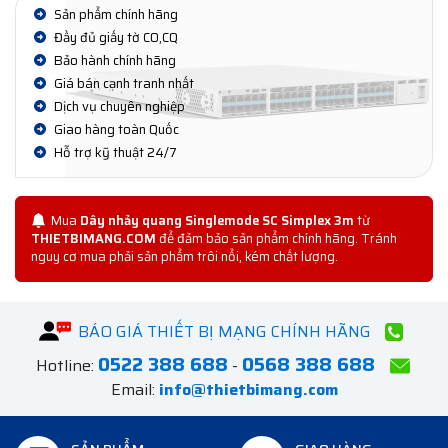
Sản phẩm chính hãng
Đầy đủ giấy tờ CO,CQ
Bảo hành chính hãng
Giá bán cạnh tranh nhất
Dịch vụ chuyên nghiệp
Giao hàng toàn Quốc
Hỗ trợ kỹ thuật 24/7
Mua
Dây nhảy quang Singlemode SC Simplex 3m
từ
THIETBIMANG.COM
để đảm bảo sản phẩm chính hãng. Tránh
nguy cơ mua phải sản phẩm trôi nổi, kém chất lượng.
BÁO GIÁ THIẾT BỊ MẠNG CHÍNH HÃNG
0522 388 688
0568 388 688
Hotline:
-
Email:
info@thietbimang.com