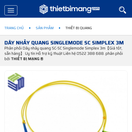
Toggle
navigation
TRANG CHỦ
SẢN PHẨM
THIẾT BỊ QUANG
DÂY NHẢY QUANG SINGLEMODE SC SIMPLEX 3M
Phân phối Dây nhảy quang SC-SC Singlemode Simplex 3m【Giá tốt,
sẵn hàng】 Uy tín Hỗ trợ kỹ thuật Liên hệ 0522 388 688. phân phối
bởi
THIẾT BỊ MẠNG ®