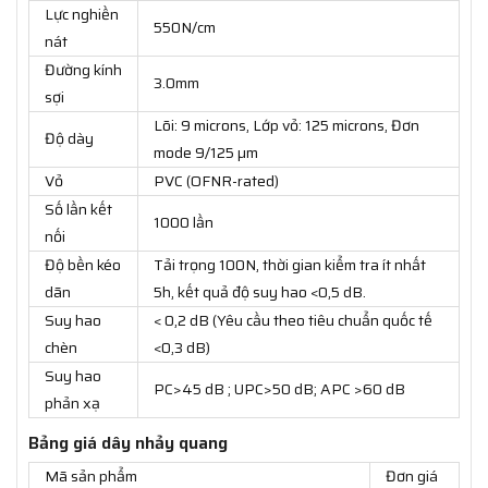
Lực nghiền
550N/cm
nát
Đường kính
3.0mm
sợi
Lõi: 9 microns, Lớp vỏ: 125 microns, Đơn
Độ dày
mode 9/125 µm
Vỏ
PVC (OFNR-rated)
Số lần kết
1000 lần
nối
Độ bền kéo
Tải trọng 100N, thời gian kiểm tra ít nhất
dãn
5h, kết quả độ suy hao <0,5 dB.
Suy hao
< 0,2 dB (Yêu cầu theo tiêu chuẩn quốc tế
chèn
<0,3 dB)
Suy hao
PC>45 dB ; UPC>50 dB; APC >60 dB
phản xạ
Bảng giá dây nhảy quang
Mã sản phẩm
Đơn giá