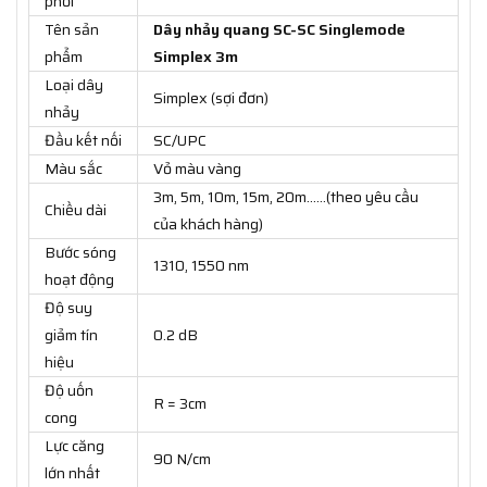
phối
Tên sản
Dây nhảy quang SC-SC Singlemode
phẩm
Simplex 3m
Loại dây
Simplex (sợi đơn)
nhảy
Đầu kết nối
SC/UPC
Màu sắc
Vỏ màu vàng
3m, 5m, 10m, 15m, 20m……(theo yêu cầu
Chiều dài
của khách hàng)
Bước sóng
1310, 1550 nm
hoạt động
Độ suy
giảm tín
0.2 dB
hiệu
Độ uốn
R = 3cm
cong
Lực căng
90 N/cm
lớn nhất