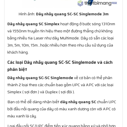
Hình ảnh:
Dây nhảy quang SC-SC Singlemode 3m
Dây nhảy quang SC Simplex
hoạt động ở bước sóng 1310nm
và 1550nm truyền tín hiệu theo một đường thẳng chứ không
bằng nhiều tia Laser như dây Multimode. Dây có sẵn các loại
3m, 5m, 10m, 15m…hoặc nhiều hơn theo nhu cầu sử dụng của
khách hàng.
Các loại Dây nhảy quang SC-SC Singlemode và cách
phân biệt
Dây nhảy quang SC-SC Singlemode
về cơ bản có thể phân
thành 2 loại theo các chuẩn bao gồm UPC và APC với các loại
Simplex ( sợi đơn ) và Duplex ( sợi đôi ).
Bạn có thể dễ dàng nhận biết
dây nhảy quang SC
chuẩn UPC
bởi đầu nối quang của dây có màu xanh dương còn với APC có
màu xanh lá cây.
Loại đầu nối SC/UPC điểm tiếp xúc quang bằng xứ và nhỏ hơn