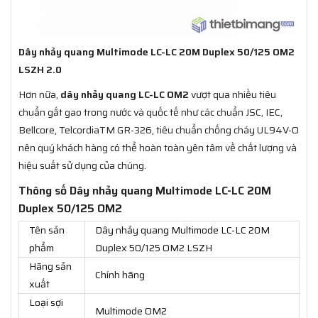
Dây nhảy quang Multimode LC-LC 20M Duplex 50/125 OM2
LSZH 2.0
Hơn nữa,
dây nhảy quang LC-LC OM2
vượt qua nhiều tiêu
chuẩn gắt gao trong nước và quốc tế như các chuẩn JSC, IEC,
Bellcore, TelcordiaTM GR-326, tiêu chuẩn chống cháy UL94V-O
nên quý khách hàng có thể hoàn toàn yên tâm về chất lượng và
hiệu suất sử dụng của chúng.
Thông số Dây nhảy quang Multimode LC-LC 20M
Duplex 50/125 OM2
Tên sản
Dây nhảy quang Multimode LC-LC 20M
phẩm
Duplex 50/125 OM2 LSZH
Hãng sản
Chính hãng
xuất
Loại sợi
Multimode OM2