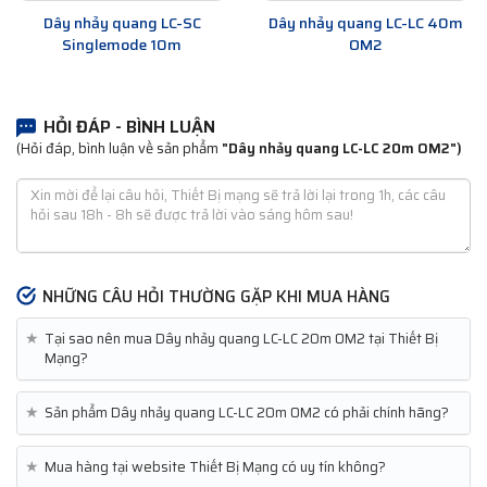
Dây nhảy quang LC-SC
Dây nhảy quang LC-LC 40m
Singlemode 10m
OM2
HỎI ĐÁP - BÌNH LUẬN
(Hỏi đáp, bình luận về sản phẩm
"Dây nhảy quang LC-LC 20m OM2")
NHỮNG CÂU HỎI THƯỜNG GẶP KHI MUA HÀNG
★
Tại sao nên mua Dây nhảy quang LC-LC 20m OM2 tại Thiết Bị
Mạng?
★
Sản phẩm Dây nhảy quang LC-LC 20m OM2 có phải chính hãng?
★
Mua hàng tại website Thiết Bị Mạng có uy tín không?