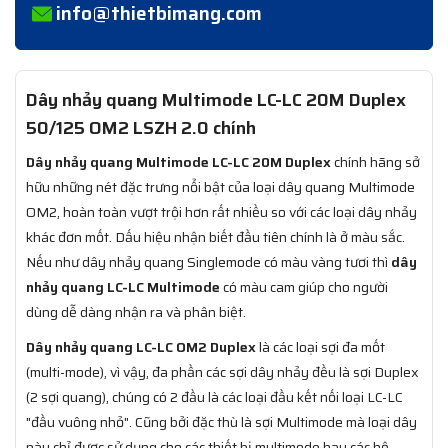
info@thietbimang.com
Dây nhảy quang Multimode LC-LC 20M Duplex
50/125 OM2 LSZH 2.0 chính
Dây nhảy quang Multimode LC-LC 20M Duplex
chính hãng sở
hữu những nét đặc trưng nổi bật của loại dây quang Multimode
OM2, hoàn toàn vượt trội hơn rất nhiều so với các loại dây nhảy
khác đơn mốt. Dấu hiệu nhận biết đầu tiên chính là ở màu sắc.
Nếu như dây nhảy quang Singlemode có màu vàng tươi thì
dây
nhảy quang LC-LC Multimode
có màu cam giúp cho người
dùng dễ dàng nhận ra và phân biệt.
Dây nhảy quang LC-LC OM2 Duplex
là các loại sợi đa mốt
(multi-mode), vì vậy, đa phần các sợi dây nhảy đều là sợi Duplex
(2 sợi quang), chúng có 2 đầu là các loại đầu kết nối loại LC-LC
"đầu vuông nhỏ". Cũng bởi đặc thù là sợi Multimode mà loại dây
này chỉ được sử dụng cho các thiết bị multimode hay các hệ