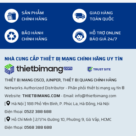
SẢN PHẨM
GIAO HÀNG
CHÍNH HÃNG
TOÀN QUỐC
BẢO HÀNH
HỖ TRỢ ONLINE
CHÍNH HÃNG
BÁO GIÁ 24/7
NHÀ CUNG CẤP THIẾT BỊ MẠNG CHÍNH HÃNG UY TÍN
THIẾT BỊ MẠNG CISCO, JUNIPER, THIẾT BỊ QUANG CHÍNH HÃNG
Networks Authorized Distributor - Phân phối thiết bị mạng uy tín ®
Website:
THIETBIMANG.COM
- Email: info@thietbimang.com
[
Hà Nội ] 188 Phố Yên Bình, P. Phúc La, Hà Đông, Hà Nội
Điện thoại:
0522 388 688
[
Hồ Chí Minh ] 2/1/14 Đường 10, Phường 9, Gò Vấp, HCMC
Điện thoại:
0568 388 688