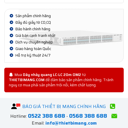
Sản phẩm chính hãng
Đầy đủ giấy tờ CO,CQ
Bảo hành chính hãng
Giá bán cạnh tranh nhất
Dịch vụ chuyên nghiệp
Giao hàng toàn Quốc
Hỗ trợ kỹ thuật 24/7
Mua
Dây nhảy quang LC-LC 20m OM2
từ
THIETBIMANG.COM
để đảm bảo sản phẩm chính hãng. Tránh
nguy cơ mua phải sản phẩm trôi nổi, kém chất lượng.
BÁO GIÁ THIẾT BỊ MẠNG CHÍNH HÃNG
0522 388 688
0568 388 688
Hotline:
-
Email:
info@thietbimang.com