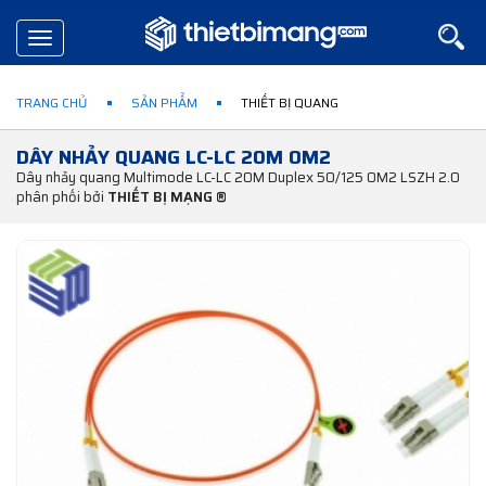
Toggle
navigation
TRANG CHỦ
SẢN PHẨM
THIẾT BỊ QUANG
DÂY NHẢY QUANG LC-LC 20M OM2
Dây nhảy quang Multimode LC-LC 20M Duplex 50/125 OM2 LSZH 2.0
phân phối bởi
THIẾT BỊ MẠNG ®