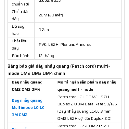
G.652, G655
chuẩn sợi
Chiều dài
20M (20 mét)
dây
Độ suy
0.2db
hao
Chất liệu
PVC, LSZH, Plenum, Armored
dây
Bảo hành
12 tháng
Bảng báo giá dây nhảy quang (Patch cord) multi-
mode OM2 OM3 OM4 chính
Dây nhảy quang
Mô tả ngắn sản phẩm dây nhảy
OM2 OM3 OM4
quang multi-mode
Patch cord LC-LC OM2 LSZH
Dây nhảy quang
Duplex 2.0 3M Data Rate 50/125
Multimode LC-LC
(Dây nhảy quang LC-LC 3 mét
3M OM2
OM2 LSZH sợi đôi Duplex 2.0)
Patch cord LC-SC OM2 LSZH