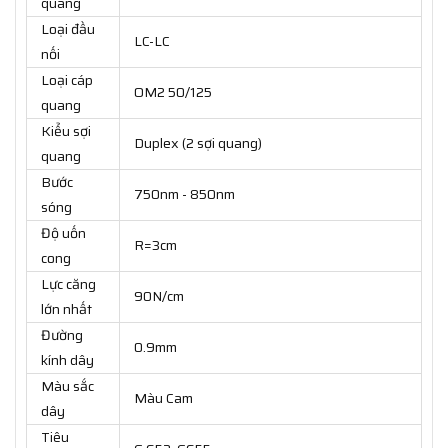
quang
Loại đầu
LC-LC
nối
Loại cáp
OM2 50/125
quang
Kiểu sợi
Duplex (2 sợi quang)
quang
Bước
750nm - 850nm
sóng
Độ uốn
R=3cm
cong
Lực căng
90N/cm
lớn nhất
Đường
0.9mm
kính dây
Màu sắc
Màu Cam
dây
Tiêu