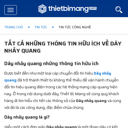
Toggle
navigation
TRANG CHỦ
TIN TỨC
TIN TỨC CÔNG NGHỆ
TẤT CẢ NHỮNG THÔNG TIN HỮU ÍCH VỀ DÂY
NHẢY QUANG
Dây nhảy quang những thông tin hữu ích
Được biết đến như một loại cáp chuyển đổi tín hiệu
Dây nhảy
quang
đã trở thành thiết bị không thể thiếu để vận hành chuyển
đổi tín hiệu quang điện trong các hệ thống mạng cáp quang hiện
nay. Ở trong nội dung dưới đây Thiết Bị Mạng sẽ cùng quý khách
hàng đi tìm hiểu chi tiết các thông số của
Dây nhảy quang
và cùng
với đó là các công dụng, đặc điểm chủa chúng.
Dây nhảy quang là gì?
Hiểu một cách đơn giản
Dây nhảy quang
là một đoạn dây có kết