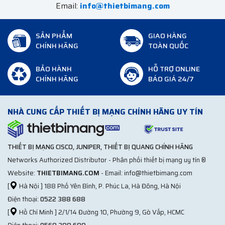
Email:
info@thietbimang.com
SẢN PHẨM
GIAO HÀNG
CHÍNH HÃNG
TOÀN QUỐC
BẢO HÀNH
HỖ TRỢ ONLINE
CHÍNH HÃNG
BÁO GIÁ 24/7
NHÀ CUNG CẤP THIẾT BỊ MẠNG CHÍNH HÃNG UY TÍN
THIẾT BỊ MẠNG CISCO, JUNIPER, THIẾT BỊ QUANG CHÍNH HÃNG
Networks Authorized Distributor - Phân phối thiết bị mạng uy tín ®
Website:
THIETBIMANG.COM
- Email: info@thietbimang.com
[
Hà Nội ] 188 Phố Yên Bình, P. Phúc La, Hà Đông, Hà Nội
Điện thoại:
0522 388 688
[
Hồ Chí Minh ] 2/1/14 Đường 10, Phường 9, Gò Vấp, HCMC