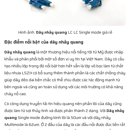
Hình ảnh:
Dây nhảy quang
LC LC Single mode giá rẻ
Đặc điểm nổi bật của dây nhảy quang
Dây nhảy quang
là một thương hiệu nổi tiếng tới từ Mỹ được nhập
khẩu và phân phối bởi một số đơn vị uy tín tại Việt Nam. Dây có cấu
tạo nhiều lớp trong đó nổi bật hơn hết vẫn là lớp vỏ bọc làm từ chất
liệu nhưa LSZH có bổ sung thêm thành phần là các chất chống cháy
giúp dây dẻo dai bền chắc có thể chịu được các tác động mạnh từ
bên ngoài và cũng an toàn sử dụng với các môi trường có khả năng
cháy nổ cao.
Có công dụng truyền tải tín hiệu quang nên phần lõi của dây cũng
được làm từ sợi thủy tinh và được phân thành 2 dạng. Với
Dây nhảy
quang
Single mode đường kính lõi là 50um và với dây nhảy
Multimode là 62um. Ở 2 đầu của dây là các đầu nối được đúc liền rất