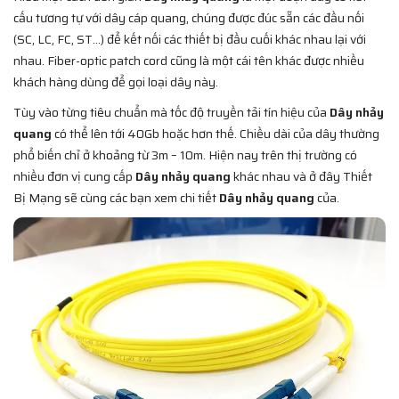
cấu tương tự với dây cáp quang, chúng được đúc sẵn các đầu nối
(SC, LC, FC, ST…) để kết nối các thiết bị đầu cuối khác nhau lại với
nhau. Fiber-optic patch cord cũng là một cái tên khác được nhiều
khách hàng dùng để gọi loại dây này.
Tùy vào từng tiêu chuẩn mà tốc độ truyền tải tín hiệu của
Dây nhảy
quang
có thể lên tới 40Gb hoặc hơn thế. Chiều dài của dây thường
phổ biến chỉ ở khoảng từ 3m – 10m. Hiện nay trên thị trường có
nhiều đơn vị cung cấp
Dây nhảy quang
khác nhau và ở đây Thiết
Bị Mạng sẽ cùng các bạn xem chi tiết
Dây nhảy quang
của.