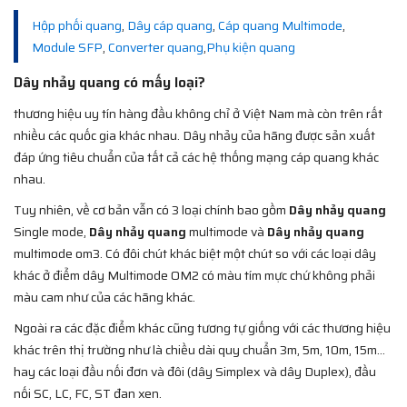
Hộp phối quang
,
Dây cáp quang
,
Cáp quang Multimode
,
Module SFP
,
Converter quang
,
Phụ kiện quang
Dây nhảy quang có mấy loại?
thương hiệu uy tín hàng đầu không chỉ ở Việt Nam mà còn trên rất
nhiều các quốc gia khác nhau. Dây nhảy của hãng được sản xuất
đáp ứng tiêu chuẩn của tất cả các hệ thống mạng cáp quang khác
nhau.
Tuy nhiên, về cơ bản vẫn có 3 loại chính bao gồm
Dây nhảy quang
Single mode,
Dây nhảy quang
multimode và
Dây nhảy quang
multimode om3. Có đôi chút khác biệt một chút so với các loại dây
khác ở điểm dây Multimode OM2 có màu tím mực chứ không phải
màu cam như của các hãng khác.
Ngoài ra các đặc điểm khác cũng tương tự giống với các thương hiệu
khác trên thị trường như là chiều dài quy chuẩn 3m, 5m, 10m, 15m…
hay các loại đầu nối đơn và đôi (dây Simplex và dây Duplex), đầu
nối SC, LC, FC, ST đan xen.