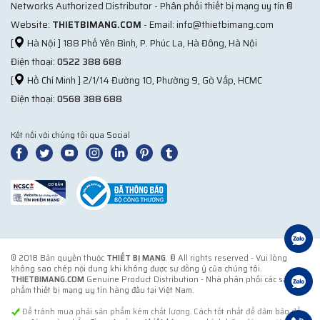
Networks Authorized Distributor - Phân phối thiết bị mạng uy tín ®
Website:
THIETBIMANG.COM
- Email: info@thietbimang.com
[
Hà Nội ] 188 Phố Yên Bình, P. Phúc La, Hà Đông, Hà Nội
Điện thoại:
0522 388 688
[
Hồ Chí Minh ] 2/1/14 Đường 10, Phường 9, Gò Vấp, HCMC
Điện thoại:
0568 388 688
Kết nối với chúng tôi qua Social
© 2018 Bản quyền thuộc
THIẾT BỊ MẠNG
. ® All rights reserved - Vui lòng
không sao chép nội dung khi không được sự đồng ý của chúng tôi.
THIETBIMANG.COM
Genuine Product Distribution - Nhà phân phối các sản
phẩm thiết bị mạng uy tín hàng đầu tại Việt Nam.
Để tránh mua phải sản phẩm kém chất lượng. Cách tốt nhất để đảm bảo để