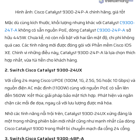
Hình ảnh: Cisco Catalyst 9300-24P-A chính hãng, giá tốt
Mặc dù cùng kích thước, khối lượng nhưng khác với Catalyst
C9300-
24T-A
không có sẵn nguồn PoE, dòng Catalyst
C9300-24P-A
sở
hữu 445W. Chưa kể, nó còn nổi bật với hai lần mật độ, chi phí không
quá cao. Các tính năng mới được đóng gói với Phần mềm Cisco IOS
XE. Chính vì những điều này, Catalyst 9300-24P-A là lựa chọn thích
hợp nhất, vừa túi tiền cho khách hàng.
2. Switch Cisco Catalyst 9300-24UX
Với cổng 24 mạng Cisco UPOE (100M, 1G, 2.5G, 5G hoặc 10 Gbps) và
nguồn điện AC mặc định (1100W) cùng với nguồn PoE có sẵn lên
đến 560W. Kết thúc giải pháp bảo mật tích hợp. Phát hiện và ngăn
chặn các mối đe dọa, ngay cả với lưu lượng được mã hóa.
Nhờ các tính năng nổi trội trên, Catalyst 9300-24UX xứng đáng là
một trong những phiên bản mới nhất cũng như mạnh nhất của dòng
Cisco Catalyst 9300 trong thiết bị chuyển mạch đa cổng 24 cổng.
3. Switch Cisco Catalyst 9300-48P-A