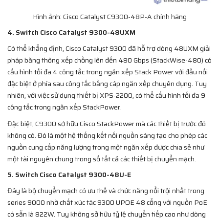
Hình ảnh: Cisco Catalyst C9300-48P-A chính hãng
4. Switch Cisco Catalyst 9300-48UXM
Có thể khẳng định, Cisco Catalyst 9300 đã hỗ trợ dòng 48UXM giải
pháp băng thông xếp chồng lên đến 480 Gbps (StackWise-480) có
cấu hình tối đa 4 công tắc trong ngăn xếp Stack Power với đầu nối
đặc biệt ở phía sau công tắc bằng cáp ngăn xếp chuyên dụng. Tuy
nhiên, với việc sử dụng thiết bị XPS-2200, có thể cấu hình tối đa 9
công tắc trong ngăn xếp StackPower.
Đặc biệt, C9300 sở hữu Cisco StackPower mà các thiết bị trước đó
không có. Đó là một hệ thống kết nối nguồn sáng tạo cho phép các
nguồn cung cấp năng lượng trong một ngăn xếp được chia sẻ như
một tài nguyên chung trong số tất cả các thiết bị chuyển mạch.
5. Switch Cisco Catalyst 9300-48U-E
Đây là bộ chuyển mạch có ưu thế và chức năng nổi trội nhất trong
series 9000 nhờ chất xúc tác 9300 UPOE 48 cổng với nguồn PoE
có sẵn là 822W. Tuy không sở hữu tỷ lệ chuyển tiếp cao như dòng