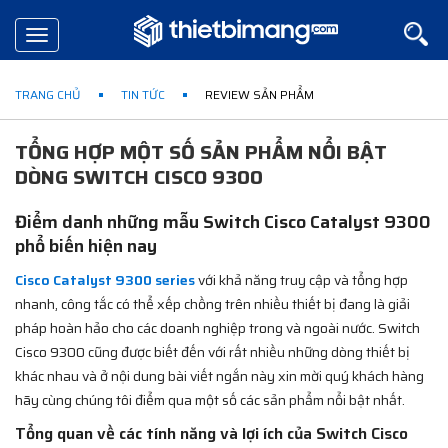
Toggle
navigation
TRANG CHỦ
TIN TỨC
REVIEW SẢN PHẨM
TỔNG HỢP MỘT SỐ SẢN PHẨM NỔI BẬT
DÒNG SWITCH CISCO 9300
Điểm danh những mẫu Switch Cisco Catalyst 9300
phổ biến hiện nay
Cisco Catalyst 9300 series
với khả năng truy cập và tổng hợp
nhanh, công tắc có thể xếp chồng trên nhiều thiết bị đang là giải
pháp hoàn hảo cho các doanh nghiệp trong và ngoài nước. Switch
Cisco 9300 cũng được biết đến với rất nhiều những dòng thiết bị
khác nhau và ở nội dung bài viết ngắn này xin mời quý khách hàng
hãy cùng chúng tôi điểm qua một số các sản phẩm nổi bật nhất.
Tổng quan về các tính năng và lợi ích của Switch Cisco