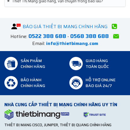
★
Thiết Thị Mạng giao hàng, vận chuyển trong bao lâu?
BÁO GIÁ THIẾT BỊ MẠNG CHÍNH HÃNG
0522 388 688
0568 388 688
Hotline:
-
Email:
info@thietbimang.com
SẢN PHẨM
GIAO HÀNG
CHÍNH HÃNG
TOÀN QUỐC
BẢO HÀNH
HỖ TRỢ ONLINE
CHÍNH HÃNG
BÁO GIÁ 24/7
NHÀ CUNG CẤP THIẾT BỊ MẠNG CHÍNH HÃNG UY TÍN
THIẾT BỊ MẠNG CISCO, JUNIPER, THIẾT BỊ QUANG CHÍNH HÃNG