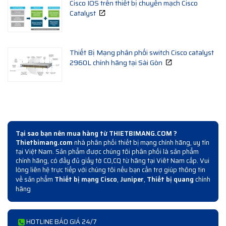
Cisco IOS trên thiết bị chuyển mạch Cisco
Catalyst
Thiết Bị Mạng phân phối switch Cisco catalyst
2960L chính hãng tại Sài Gòn
Tại sao bạn nên mua hàng từ THIETBIMANG.COM ?
Thietbimang.com
nhà phân phối thiết bị mạng chính hãng, uy tín
tại Việt Nam. Sản phẩm được chúng tôi phân phối là sản phẩm
chính hãng, có đầy đủ giấy tờ CO,CQ từ hãng tại Viêt Nam cấp. Vui
lòng liên hệ trực tiếp với chúng tôi nếu bạn cần trợ giúp thông tin
về sản phẩm
Thiết bị mạng Cisco
,
Juniper
,
Thiết bị quang
chính
hãng
HOTLINE BÁO GIÁ 24/7