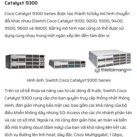
Catalyst 9300
Cisco Catalyst 9300 Series được tạo thành từ bảy mô hình chuyển
đổi khác nhau (Switch Cisco Catalyst 9100, 9200, 9300, 9400,
9500, 9600 và 9800). Bất kỳ mô hình nào cũng có thể được sử
dụng cùng nhau trong một ngăn xếp lên đến tám đơn vị.
Hình ảnh: Switch Cisco Catalyst 9300 Series
Trên cơ sở kế thừa và nâng cao từ các dòng đi trước, Switch Cisco
Catalyst 9300 cung cấp cho bạn quyền truy cập thống nhất thông
minh, đơn giản nhưng bảo mật cao, bao gồm các khả năng của bộ
điều khiển không dây nhúng SD-Access cho các chi nhánh phân tán
và các cơ sở nhỏ. Ngoài ra, nó cũng đơn giản hóa, an toàn và biến
đổi môi trường cloud (đám mây) của bạn với khả năng liên kết các
dịch vụ đường lên linh hoạt, dày đặc: Cisco Multigigabit, 1 Gbps,