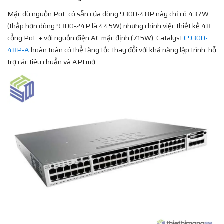
Mặc dù nguồn PoE có sẵn của dòng 9300-48P này chỉ có 437W
(thấp hơn dòng 9300-24P là 445W) nhưng chính việc thiết kế 48
cổng PoE + với nguồn điện AC mặc định (715W), Catalyst
C9300-
48P-A
hoàn toàn có thể tăng tốc thay đổi với khả năng lập trình, hỗ
trợ các tiêu chuẩn và API mở