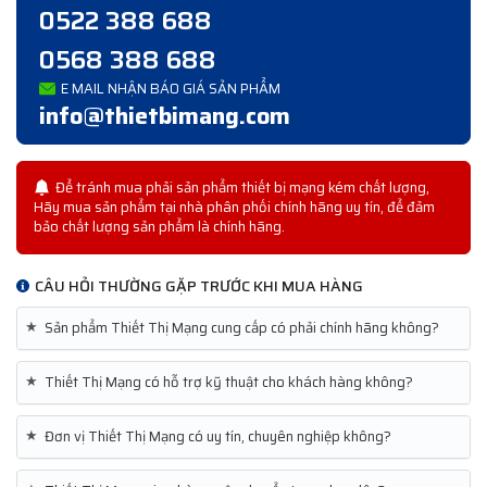
0522 388 688
0568 388 688
E MAIL NHẬN BÁO GIÁ SẢN PHẨM
info@thietbimang.com
Để tránh mua phải sản phẩm thiết bị mạng kém chất lượng,
Hãy mua sản phẩm tại nhà phân phối chính hãng uy tín, để đảm
bảo chất lượng sản phẩm là chính hãng.
CÂU HỎI THƯỜNG GẶP TRƯỚC KHI MUA HÀNG
★
Sản phẩm Thiết Thị Mạng cung cấp có phải chính hãng không?
★
Thiết Thị Mạng có hỗ trợ kỹ thuật cho khách hàng không?
★
Đơn vị Thiết Thị Mạng có uy tín, chuyên nghiệp không?