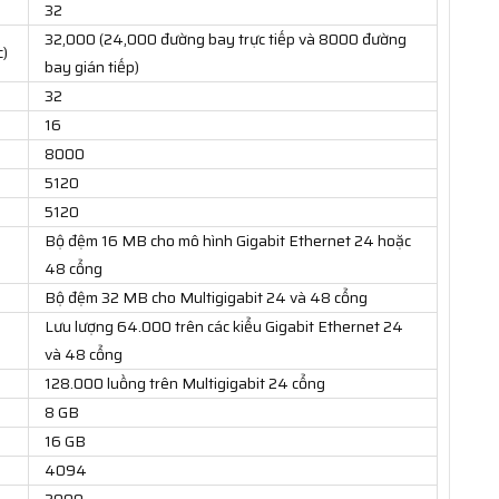
32
32,000 (24,000 đường bay trực tiếp và 8000 đường
c)
bay gián tiếp)
32
16
8000
5120
5120
Bộ đệm 16 MB cho mô hình Gigabit Ethernet 24 hoặc
48 cổng
Bộ đệm 32 MB cho Multigigabit 24 và 48 cổng
Lưu lượng 64.000 trên các kiểu Gigabit Ethernet 24
và 48 cổng
128.000 luồng trên Multigigabit 24 cổng
8 GB
16 GB
4094
2000