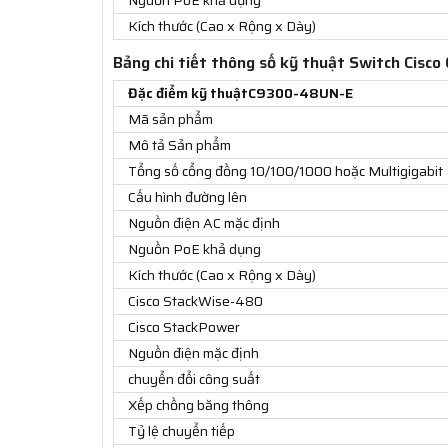
Kích thước (Cao x Rộng x Dày)
Bảng chi tiết thông số kỹ thuật Switch Cis
Đặc điểm kỹ thuậtC9300-48UN-E
Mã sản phẩm
Mô tả Sản phẩm
Tổng số cổng đồng 10/100/1000 hoặc Multigigabit
Cấu hình đường lên
Nguồn điện AC mặc định
Nguồn PoE khả dụng
Kích thước (Cao x Rộng x Dày)
Cisco StackWise-480
Cisco StackPower
Nguồn điện mặc định
chuyển đổi công suất
Xếp chồng băng thông
Tỷ lệ chuyển tiếp