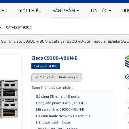
CHỦ
GIỚI THIỆU
SẢN PHẨM
TIN TỨC
DO
CATALYST 9300
Switch Cisco C9300-48UN-E Catalyst 9300 48-port modular uplinks 5G U
Cisco C9300-48UN-E
Catalyst 9300
Sản phẩm chính hãng ®
Bảng thông số sản phẩm:
Số cổng Ethernet:
48 ports
Dòng sản phẩm:
Catalyst 9300
Mã sản phẩm:
C9300-48UN-E
Hệ điều hành:
Network Essentials
Hãng sản xuất:
Cisco
Tốc độ:
10/100/1000 Mbps