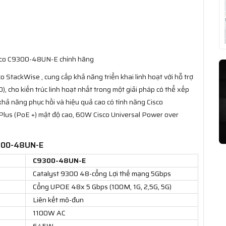
isco C9300-48UN-E chính hãng
 StackWise , cung cấp khả năng triển khai linh hoạt với hỗ trợ
), cho kiến trúc linh hoạt nhất trong một giải pháp có thể xếp
 khả năng phục hồi và hiệu quả cao có tính năng Cisco
lus (PoE +) mật độ cao, 60W Cisco Universal Power over
9300-48UN-E
C9300-48UN-E
Catalyst 9300 48-cổng Lợi thế mạng 5Gbps
Cổng UPOE 48x 5 Gbps (100M, 1G, 2,5G, 5G)
Liên kết mô-đun
1100W AC
645W