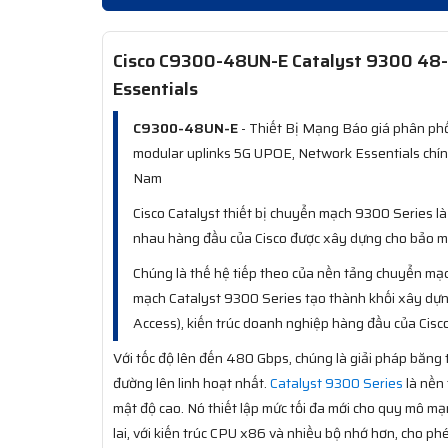
Cisco C9300-48UN-E Catalyst 9300 48-
Essentials
C9300-48UN-E
- Thiết Bị Mạng Báo giá phân ph
modular uplinks 5G UPOE, Network Essentials chính
Nam
Cisco Catalyst thiết bị chuyển mạch 9300 Series 
nhau hàng đầu của Cisco được xây dựng cho bảo mậ
Chúng là thế hệ tiếp theo của nền tảng chuyển mạch
mạch Catalyst 9300 Series tạo thành khối xây dự
Access), kiến trúc doanh nghiệp hàng đầu của Cisco
Với tốc độ lên đến 480 Gbps, chúng là giải pháp băng
đường lên linh hoạt nhất.
Catalyst 9300 Series
là nền 
mật độ cao. Nó thiết lập mức tối đa mới cho quy mô m
lai, với kiến trúc CPU x86 và nhiều bộ nhớ hơn, cho p