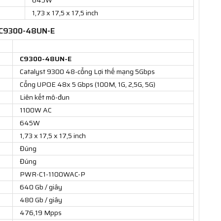
1,73 x 17,5 x 17,5 inch
co C9300-48UN-E
C9300-48UN-E
Catalyst 9300 48-cổng Lợi thế mạng 5Gbps
Cổng UPOE 48x 5 Gbps (100M, 1G, 2,5G, 5G)
Liên kết mô-đun
1100W AC
645W
1,73 x 17,5 x 17,5 inch
Đúng
Đúng
PWR-C1-1100WAC-P
640 Gb / giây
480 Gb / giây
476,19 Mpps