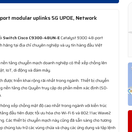
port modular uplinks 5G UPOE, Network
ối
Switch Cisco C9300-48UN-E
Catalyst 9300 48-port
 hãng tại địa chỉ chuyên nghiệp và uy tín hàng đầu Việt
là nền tảng chuyển mạch doanh nghiệp có thể xếp chồng lên
t, IoT, di động và đám mây.
 được triển khai rộng rãi nhất trong ngành. Thiết bị chuyển
ng nền tảng cho Quyền truy cập do phần mềm xác định (SD-
.
 thông xếp chồng mật độ cao nhất trong ngành với kiến trúc
tảng đầu tiên được tối ưu hóa cho Wi-Fi 6 và 802.11ac Wave2
ạng. Các thiết bị chuyển mạch này cũng đã sẵn sàng cho tương
hép chúng lưu trữ các vùng chứa và chạy các ứng dụng và tập lệnh