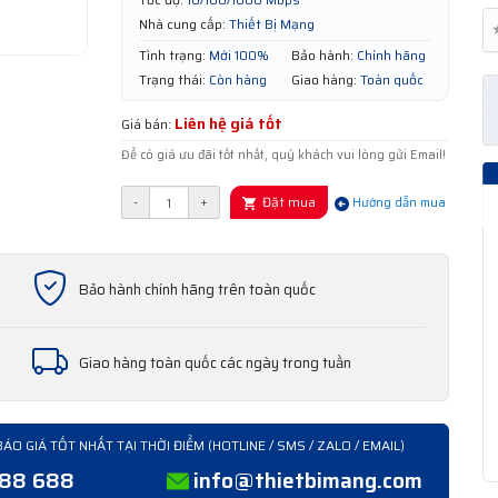
Nhà cung cấp:
Thiết Bị Mạng
Tình trạng:
Mới 100%
Bảo hành:
Chính hãng
Trạng thái:
Còn hàng
Giao hàng:
Toàn quốc
Liên hệ giá tốt
Giá bán:
Để có giá ưu đãi tốt nhất, quý khách vui lòng gửi Email!
Đặt mua
-
+
Hướng dẫn mua
Bảo hành chính hãng trên toàn quốc
Giao hàng toàn quốc các ngày trong tuần
BÁO GIÁ TỐT NHẤT TẠI THỜI ĐIỂM (HOTLINE / SMS / ZALO / EMAIL)
388 688
info@thietbimang.com