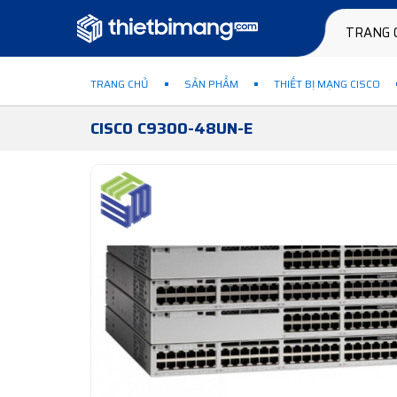
TRANG 
TRANG CHỦ
SẢN PHẨM
THIẾT BỊ MẠNG CISCO
CISCO C9300-48UN-E