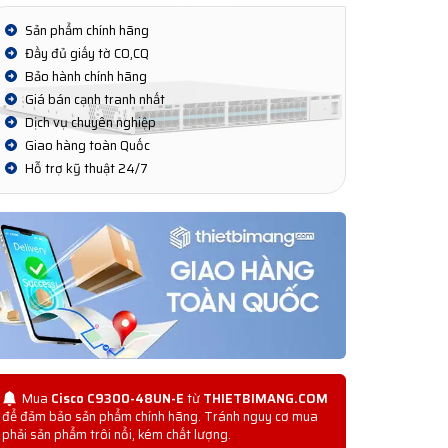
Sản phẩm chính hãng
Đầy đủ giấy tờ CO,CQ
Bảo hành chính hãng
Giá bán cạnh tranh nhất
Dịch vụ chuyên nghiệp
Giao hàng toàn Quốc
Hỗ trợ kỹ thuật 24/7
Mua
Cisco C9300-48UN-E
từ
THIETBIMANG.COM
để đảm bảo sản phẩm chính hãng. Tránh nguy cơ mua
phải sản phẩm trôi nổi, kém chất lượng.