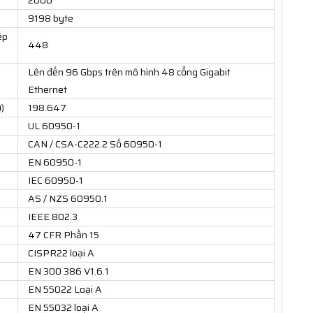
9198 byte
ếp
448
Lên đến 96 Gbps trên mô hình 48 cổng Gigabit
Ethernet
)
198.647
UL 60950-1
CAN / CSA-C222.2 Số 60950-1
EN 60950-1
IEC 60950-1
AS / NZS 60950.1
IEEE 802.3
47 CFR Phần 15
CISPR22 loại A
EN 300 386 V1.6.1
EN 55022 Loại A
EN 55032 loại A