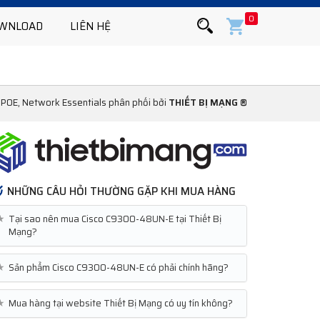
0
WNLOAD
LIÊN HỆ
POE, Network Essentials phân phối bởi
THIẾT BỊ MẠNG ®
NHỮNG CÂU HỎI THƯỜNG GẶP KHI MUA HÀNG
★
Tại sao nên mua Cisco C9300-48UN-E tại Thiết Bị
Mạng?
★
Sản phẩm Cisco C9300-48UN-E có phải chính hãng?
★
Mua hàng tại website Thiết Bị Mạng có uy tín không?