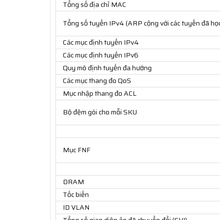
Tổng số địa chỉ MAC
Tổng số tuyến IPv4 (ARP cộng với các tuyến đã họ
Các mục định tuyến IPv4
Các mục định tuyến IPv6
Quy mô định tuyến đa hướng
Các mục thang đo QoS
Mục nhập thang đo ACL
Bộ đệm gói cho mỗi SKU
Mục FNF
DRAM
Tốc biến
ID VLAN
Tổng số giao diện ảo đã chuyển đổi (SVI)