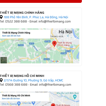
THIẾT BỊ MẠNG CHÍNH HÃNG
188 Phố Yên Bình, P. Phúc La, Hà Đông, Hà Nội
Tel: 0522 388 688 - Email: info@thietbimang.com
THIẾT BỊ MẠNG HỒ CHÍ MINH
2/1/14 Đường 10, Phường 9, Gò Vấp, HCMC
Tel: 0568 388 688 - Email: info@thietbimang.com