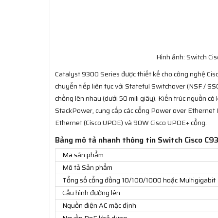
Hình ảnh: Switch C
Catalyst 9300 Series được thiết kế cho công nghệ Cisco
chuyển tiếp liên tục với Stateful Switchover (NSF / SSO
chồng lên nhau (dưới 50 mili giây). Kiến trúc nguồn có
StackPower, cung cấp các cổng Power over Ethernet P
Ethernet (Cisco UPOE) và 90W Cisco UPOE+ cổng.
Bảng mô tả nhanh thông tin Switch Cisco C
Mã sản phẩm
Mô tả Sản phẩm
Tổng số cổng đồng 10/100/1000 hoặc Multigigabit
Cấu hình đường lên
Nguồn điện AC mặc định
Nguồn PoE khả dụng