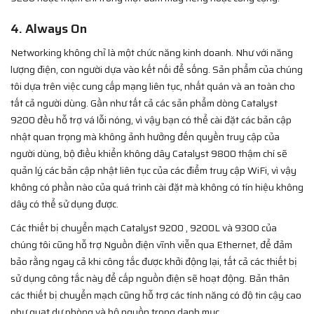
4. Always On
Networking không chỉ là một chức năng kinh doanh. Như với năng
lượng điện, con người dựa vào kết nối để sống. Sản phẩm của chúng
tôi dựa trên việc cung cấp mạng liên tục, nhất quán và an toàn cho
tất cả người dùng. Gần như tất cả các sản phẩm dòng Catalyst
9200 đều hỗ trợ vá lỗi nóng, vì vậy bạn có thể cài đặt các bản cập
nhật quan trọng mà không ảnh hưởng đến quyền truy cập của
người dùng, bộ điều khiển không dây Catalyst 9800 thậm chí sẽ
quản lý các bản cập nhật liên tục của các điểm truy cập WiFi, vì vậy
không có phần nào của quá trình cài đặt mà không có tín hiệu không
dây có thể sử dụng được.
Các thiết bị chuyển mạch Catalyst 9200 , 9200L và 9300 của
chúng tôi cũng hỗ trợ Nguồn điện vĩnh viễn qua Ethernet, để đảm
bảo rằng ngay cả khi công tắc được khởi động lại, tất cả các thiết bị
sử dụng công tắc này để cấp nguồn điện sẽ hoạt động. Bản thân
các thiết bị chuyển mạch cũng hỗ trợ các tính năng có độ tin cậy cao
như quạt dự phòng và bộ nguồn trong danh mục.