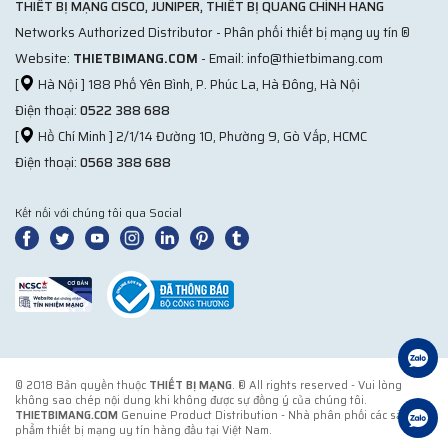
THIẾT BỊ MẠNG CISCO, JUNIPER, THIẾT BỊ QUANG CHÍNH HÃNG
Networks Authorized Distributor - Phân phối thiết bị mạng uy tín ®
Website:
THIETBIMANG.COM
- Email: info@thietbimang.com
[
Hà Nội ] 188 Phố Yên Bình, P. Phúc La, Hà Đông, Hà Nội
Điện thoại:
0522 388 688
[
Hồ Chí Minh ] 2/1/14 Đường 10, Phường 9, Gò Vấp, HCMC
Điện thoại:
0568 388 688
Kết nối với chúng tôi qua Social
© 2018 Bản quyền thuộc
THIẾT BỊ MẠNG
. ® All rights reserved - Vui lòng
không sao chép nội dung khi không được sự đồng ý của chúng tôi.
THIETBIMANG.COM
Genuine Product Distribution - Nhà phân phối các sản
phẩm thiết bị mạng uy tín hàng đầu tại Việt Nam.