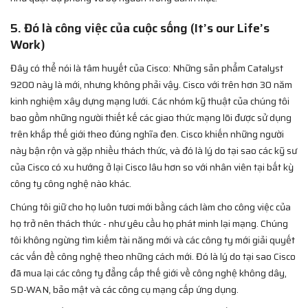
5. Đó là công việc của cuộc sống (It’s our Life’s
Work)
Đây có thể nói là tâm huyết của Cisco: Những sản phẩm Catalyst
9200 này là mới, nhưng không phải vậy. Cisco với trên hơn 30 năm
kinh nghiệm xây dựng mạng lưới. Các nhóm kỹ thuật của chúng tôi
bao gồm những người thiết kế các giao thức mạng lõi được sử dụng
trên khắp thế giới theo đúng nghĩa đen. Cisco khiến những người
này bận rộn và gặp nhiều thách thức, và đó là lý do tại sao các kỹ sư
của Cisco có xu hướng ở lại Cisco lâu hơn so với nhân viên tại bất kỳ
công ty công nghệ nào khác.
Chúng tôi giữ cho họ luôn tươi mới bằng cách làm cho công việc của
họ trở nên thách thức - như yêu cầu họ phát minh lại mạng. Chúng
tôi không ngừng tìm kiếm tài năng mới và các công ty mới giải quyết
các vấn đề công nghệ theo những cách mới. Đó là lý do tại sao Cisco
đã mua lại các công ty đẳng cấp thế giới về công nghệ không dây,
SD-WAN, bảo mật và các công cụ mạng cấp ứng dụng.