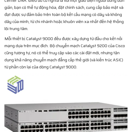
Center DNA. Điều đó có nghĩa là với một giao diện người dùng đơn
giản, bạn có thể tự động hóa, đặt chính sách, cung cấp bảo mật và
đạt được sự đảm bảo trên toàn bộ kết cấu mạng có dây và không
dây của mình, từ chi nhánh hoặc khuôn viên xa nhất đến hệ thống
lõi trung tâm.
Mỗi thiết bị Catalyst 9000 đều được xây dựng từ đầu cho kết nối
mạng dựa trên mục đích. Bộ chuyển mạch Catalyst 9200 của Cisco
cũng tương tự, nó có thể truy cập vào các cài đặt mới, nhưng tận
dụng khả năng chuyển mạch đẳng cấp thế giới (và kiến trúc ASIC)
từ phần còn lại của dòng Catalyst 9000.