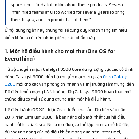
space, you’ll find a lot to like about these products. Several
interlinked teams at Cisco worked for several years to bring
them to you, and I’m proud of all of them.”
Ở nội dung ngắn này chúng tôi sẽ cùng quý khách hàng tìm hiểu
điểm khác lạ có trên những dòng sản phẩm này.
1. Một hệ điều hành cho mọi thứ (One OS for
Everything)
Từ bộ chuyển mạch Catalyst 9500 Core dung lượng cực cao cố định
dòng Catalyst 9000, đến bộ chuyển mạch truy cập
Cisco Catalyst
9200
mới cho các văn phòng chi nhánh và thị trường tầm trung, đến
Bộ điều khiển mạng LAN không dây Catalyst 9800 hoàn toàn mới,
chúng đều có thể sử dụng chung trên một hệ điều hành.
Hệ điều hành iOS XE, được Cisco triển khai lần đầu tiên vào năm
2017 trên Catalyst 9000, là bản nâng cấp mới nhất của hệ điều
hành cốt lõi của Cisco. Nó là mô-đun, có thể lập trình và hỗ trợ đầy
đủ các tính năng của bộ điều khiển mạng dựa trên Intent mới,