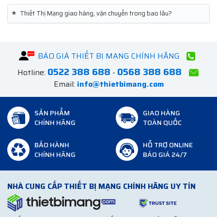
★
Thiết Thị Mạng giao hàng, vận chuyển trong bao lâu?
BÁO GIÁ THIẾT BỊ MẠNG CHÍNH HÃNG
0522 388 688
0568 388 688
Hotline:
-
Email:
info@thietbimang.com
SẢN PHẨM
GIAO HÀNG
CHÍNH HÃNG
TOÀN QUỐC
BẢO HÀNH
HỖ TRỢ ONLINE
CHÍNH HÃNG
BÁO GIÁ 24/7
NHÀ CUNG CẤP THIẾT BỊ MẠNG CHÍNH HÃNG UY TÍN