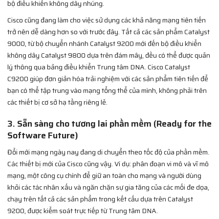
bộ điều khiển không dây nhúng.
Cisco cũng đang làm cho việc sử dụng các khả năng mạng tiên tiến
trở nên dễ dàng hơn so với trước đây. Tất cả các sản phẩm Catalyst
9000, từ bộ chuyển nhánh Catalyst 9200 mới đến bộ điều khiển
không dây Catalyst 9800 dựa trên đám mây, đều có thể được quản
lý thông qua bảng điều khiển Trung tâm DNA. Cisco Catalyst
C9200 giúp đơn giản hóa trải nghiệm với các sản phẩm tiên tiến để
bạn có thể tập trung vào mạng tổng thể của mình, không phải trên
các thiết bị cơ sở hạ tầng riêng lẻ.
3. Sẵn sàng cho tương lai phần mềm (Ready for the
Software Future)
Đổi mới mạng ngày nay đang di chuyển theo tốc độ của phần mềm.
Các thiết bị mới của Cisco cũng vậy. Ví dụ: phân đoạn vi mô và vĩ mô
mạng, một công cụ chính để giữ an toàn cho mạng và người dùng
khỏi các tác nhân xấu và ngăn chặn sự gia tăng của các mối đe dọa,
chạy trên tất cả các sản phẩm trong kết cấu dựa trên Catalyst
9200, được kiểm soát trực tiếp từ Trung tâm DNA.