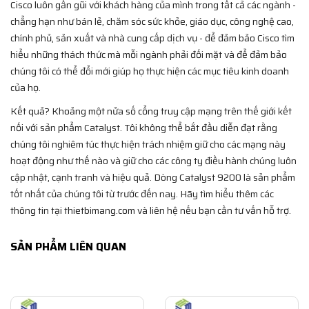
Cisco luôn gần gũi với khách hàng của mình trong tất cả các ngành -
chẳng hạn như bán lẻ, chăm sóc sức khỏe, giáo dục, công nghệ cao,
chính phủ, sản xuất và nhà cung cấp dịch vụ - để đảm bảo Cisco tìm
hiểu những thách thức mà mỗi ngành phải đối mặt và để đảm bảo
chúng tôi có thể đổi mới giúp họ thực hiện các mục tiêu kinh doanh
của họ.
Kết quả? Khoảng một nửa số cổng truy cập mạng trên thế giới kết
nối với sản phẩm Catalyst. Tôi không thể bắt đầu diễn đạt rằng
chúng tôi nghiêm túc thực hiện trách nhiệm giữ cho các mạng này
hoạt động như thế nào và giữ cho các công ty điều hành chúng luôn
cập nhật, cạnh tranh và hiệu quả. Dòng Catalyst 9200 là sản phẩm
tốt nhất của chúng tôi từ trước đến nay. Hãy tìm hiểu thêm các
thông tin tại thietbimang.com và liên hệ nếu bạn cần tư vấn hỗ trợ.
SẢN PHẨM LIÊN QUAN