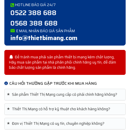
HOTLINE BÁO GIÁ 24/7
0522 388 688
0568 388 688
E MAIL NHẬN BÁO GIÁ SẢN PHẨM
info@thietbimang.com
Để tránh mua phải sản phẩm thiết bị mạng kém chất lượng,
Hãy mua sản phẩm tại nhà phân phối chính hãng uy tín, để đảm
bảo chất lượng sản phẩm là chính hãng.
CÂU HỎI THƯỜNG GẶP TRƯỚC KHI MUA HÀNG
★
Sản phẩm Thiết Thị Mạng cung cấp có phải chính hãng không?
★
Thiết Thị Mạng có hỗ trợ kỹ thuật cho khách hàng không?
★
Đơn vị Thiết Thị Mạng có uy tín, chuyên nghiệp không?