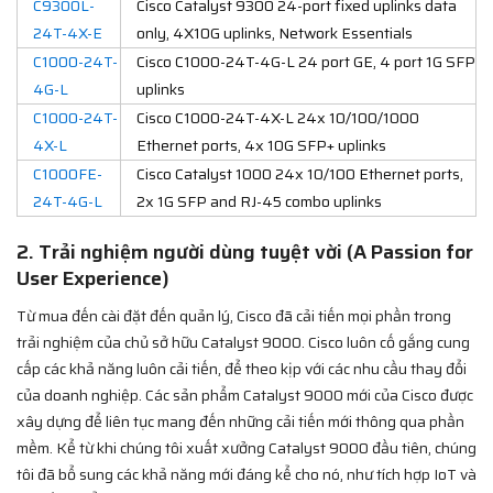
C9300L-
Cisco Catalyst 9300 24-port fixed uplinks data
24T-4X-E
only, 4X10G uplinks, Network Essentials
C1000-24T-
Cisco C1000-24T-4G-L 24 port GE, 4 port 1G SFP
4G-L
uplinks
C1000-24T-
Cisco C1000-24T-4X-L 24x 10/100/1000
4X-L
Ethernet ports, 4x 10G SFP+ uplinks
C1000FE-
Cisco Catalyst 1000 24x 10/100 Ethernet ports,
24T-4G-L
2x 1G SFP and RJ-45 combo uplinks
2. Trải nghiệm người dùng tuyệt vời (A Passion for
User Experience)
Từ mua đến cài đặt đến quản lý, Cisco đã cải tiến mọi phần trong
trải nghiệm của chủ sở hữu Catalyst 9000. Cisco luôn cố gắng cung
cấp các khả năng luôn cải tiến, để theo kịp với các nhu cầu thay đổi
của doanh nghiệp. Các sản phẩm Catalyst 9000 mới của Cisco được
xây dựng để liên tục mang đến những cải tiến mới thông qua phần
mềm. Kể từ khi chúng tôi xuất xưởng Catalyst 9000 đầu tiên, chúng
tôi đã bổ sung các khả năng mới đáng kể cho nó, như tích hợp IoT và