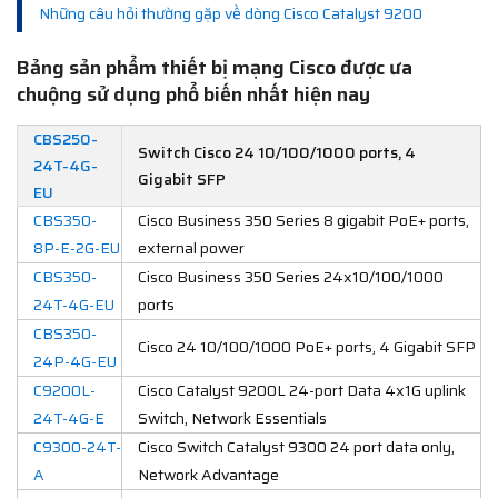
Những câu hỏi thường gặp về dòng Cisco Catalyst 9200
Bảng sản phẩm thiết bị mạng Cisco được ưa
chuộng sử dụng phổ biến nhất hiện nay
CBS250-
Switch Cisco 24 10/100/1000 ports, 4
24T-4G-
Gigabit SFP
EU
CBS350-
Cisco Business 350 Series 8 gigabit PoE+ ports,
8P-E-2G-EU
external power
CBS350-
Cisco Business 350 Series 24x10/100/1000
24T-4G-EU
ports
CBS350-
Cisco 24 10/100/1000 PoE+ ports, 4 Gigabit SFP
24P-4G-EU
C9200L-
Cisco Catalyst 9200L 24-port Data 4x1G uplink
24T-4G-E
Switch, Network Essentials
C9300-24T-
Cisco Switch Catalyst 9300 24 port data only,
A
Network Advantage