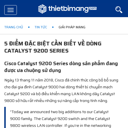
Toggle
navigation
TRANG CHỦ
TIN TỨC
GIẢI PHÁP MẠNG
5 ĐIỂM ĐẶC BIỆT CẦN BIẾT VỀ DÒNG
CATALYST 9200 SERIES
Cisco Catalyst 9200 Series dòng sản phẩm đang
được ưa chuộng sử dụng
Ngày 13 thang 11 năm 2018, Cisco đã chính thức công bố bổ sung
cho đại gia đình Catalyst 9000 hai dòng thiết bị chuyển mạch
Catalyst 9200 và bộ điều khiển mạng LAN không dây Catalyst
9800 sở hữu rất nhiều những sự nâng cấp trong tính năng.
“Today we announced two big additions to our Catalyst
9000 family. The Catalyst 9200 switch and the Catalyst
9800 wireless LAN controller. If you’re in the networking