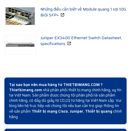
Những điều cần biết về Module quang 1 sợi 10G
BiDi SFP+
Juniper EX3400 Ethernet Switch Datasheet,
specifications
Tại sao bạn nên mua hàng từ THIETBIMANG.COM ?
Thietbimang.com
nhà phân phối thiết bị mạng chính hãng, uy tín
tại Việt Nam. Sản phẩm được chúng tôi phân phối là sản phẩm
chính hãng, có đầy đủ giấy tờ CO,CQ từ hãng tại Viêt Nam cấp. Vui
lòng liên hệ trực tiếp với chúng tôi nếu bạn cần trợ giúp thông tin
về sản phẩm
Thiết bị mạng Cisco
,
Juniper
,
Thiết bị quang
chính
hãng