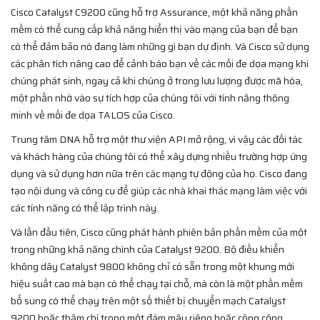
Cisco Catalyst C9200 cũng hỗ trợ Assurance, một khả năng phần
mềm có thể cung cấp khả năng hiển thị vào mạng của bạn để bạn
có thể đảm bảo nó đang làm những gì bạn dự định. Và Cisco sử dụng
các phân tích nâng cao để cảnh báo bạn về các mối đe dọa mạng khi
chúng phát sinh, ngay cả khi chúng ở trong lưu lượng được mã hóa,
một phần nhờ vào sự tích hợp của chúng tôi với tính năng thông
minh về mối đe dọa TALOS của Cisco.
Trung tâm DNA hỗ trợ một thư viện API mở rộng, vì vậy các đối tác
và khách hàng của chúng tôi có thể xây dựng nhiều trường hợp ứng
dụng và sử dụng hơn nữa trên các mạng tự động của họ. Cisco đang
tạo nội dung và công cụ để giúp các nhà khai thác mạng làm việc với
các tính năng có thể lập trình này.
Và lần đầu tiên, Cisco cũng phát hành phiên bản phần mềm của một
trong những khả năng chính của Catalyst 9200. Bộ điều khiển
không dây Catalyst 9800 không chỉ có sẵn trong một khung mới
hiệu suất cao mà bạn có thể chạy tại chỗ, mà còn là một phần mềm
bổ sung có thể chạy trên một số thiết bị chuyển mạch Catalyst
9200 hoặc thậm chí trong một đám mây riêng hoặc công cộng.