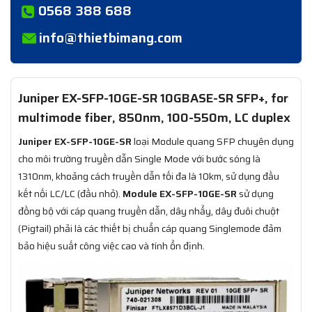
0568 388 688
info@thietbimang.com
Juniper EX-SFP-10GE-SR 10GBASE-SR SFP+, for
multimode fiber, 850nm, 100-550m, LC duplex
Juniper EX-SFP-10GE-SR
loại Module quang SFP chuyên dụng
cho môi trường truyền dẫn Single Mode với bước sóng là
1310nm, khoảng cách truyền dẫn tối đa là 10km, sử dụng đầu
kết nối LC/LC (đầu nhỏ).
Module EX-SFP-10GE-SR
sử dụng
đồng bộ với cáp quang truyền dẫn, dây nhẩy, dây đuôi chuột
(Pigtail) phải là các thiết bị chuẩn cáp quang Singlemode đảm
bảo hiệu suất công việc cao và tính ổn định.