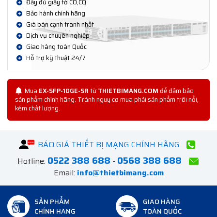
Đầy đủ giấy tờ CO,CQ
Bảo hành chính hãng
Giá bán cạnh tranh nhất
Dịch vụ chuyên nghiệp
Giao hàng toàn Quốc
Hỗ trợ kỹ thuật 24/7
Mua
EX-SFP-10GE-SR
từ
THIETBIMANG.COM
để đảm bảo
sản phẩm chính hãng. Tránh nguy cơ mua phải sản phẩm trôi nổi,
kém chất lượng.
BÁO GIÁ THIẾT BỊ MẠNG CHÍNH HÃNG
0522 388 688
0568 388 688
Hotline:
-
Email:
info@thietbimang.com
SẢN PHẨM
GIAO HÀNG
CHÍNH HÃNG
TOÀN QUỐC