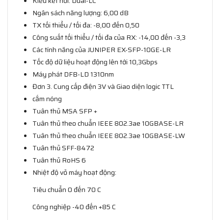
Kiểu kết nối: Dual-LC
Ngân sách năng lượng: 6,00 dB
TX tối thiểu / tối đa: -8,00 đến 0,50
Công suất tối thiểu / tối đa của RX: -14,00 đến -3,3
Các tính năng của JUNIPER EX-SFP-10GE-LR
Tốc độ dữ liệu hoạt động lên tới 10,3Gbps
Máy phát DFB-LD 1310nm
Đơn 3. Cung cấp điện 3V và Giao diện logic TTL
cắm nóng
Tuân thủ MSA SFP +
Tuân thủ theo chuẩn IEEE 802.3ae 10GBASE-LR
Tuân thủ theo chuẩn IEEE 802.3ae 10GBASE-LW
Tuân thủ SFF-8472
Tuân thủ RoHS 6
Nhiệt độ vỏ máy hoạt động:
Tiêu chuẩn 0 đến 70 C
Công nghiệp -40 đến +85 C