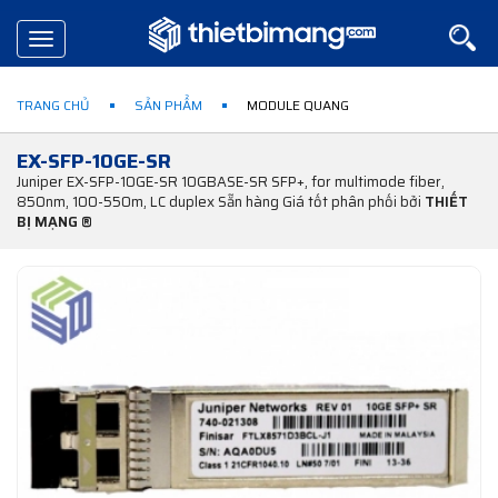
Toggle
navigation
TRANG CHỦ
SẢN PHẨM
MODULE QUANG
EX-SFP-10GE-SR
Juniper EX-SFP-10GE-SR 10GBASE-SR SFP+, for multimode fiber,
850nm, 100-550m, LC duplex Sẵn hàng Giá tốt phân phối bởi
THIẾT
BỊ MẠNG ®