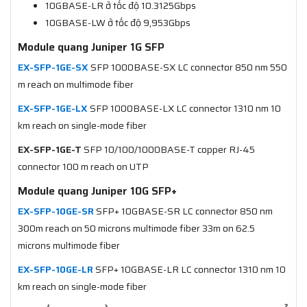
10GBASE-LR ở tốc độ 10.3125Gbps
10GBASE-LW ở tốc độ 9,953Gbps
Module quang Juniper 1G SFP
EX-SFP-1GE-SX
SFP 1000BASE-SX LC connector 850 nm 550
m reach on multimode fiber
EX-SFP-1GE-LX
SFP 1000BASE-LX LC connector 1310 nm 10
km reach on single-mode fiber
EX-SFP-1GE-T
SFP 10/100/1000BASE-T copper RJ-45
connector 100 m reach on UTP
Module quang Juniper 10G SFP+
EX-SFP-10GE-SR
SFP+ 10GBASE-SR LC connector 850 nm
300m reach on 50 microns multimode fiber 33m on 62.5
microns multimode fiber
EX-SFP-10GE-LR
SFP+ 10GBASE-LR LC connector 1310 nm 10
km reach on single-mode fiber