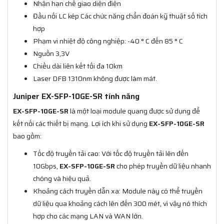
Nhận hạn chế giao diện điện
Đầu nối LC kép Các chức năng chẩn đoán kỹ thuật số tích
hợp
Phạm vi nhiệt độ công nghiệp: -40 ° C đến 85 ° C
Nguồn 3,3V
Chiều dài liên kết tối đa 10km
Laser DFB 1310nm không được làm mát.
Juniper EX-SFP-10GE-SR tính năng
EX-SFP-10GE-SR
là một loại module quang được sử dụng để
kết nối các thiết bị mạng. Lợi ích khi sử dụng
EX-SFP-10GE-SR
bao gồm:
Tốc độ truyền tải cao: Với tốc độ truyền tải lên đến
10Gbps,
EX-SFP-10GE-SR
cho phép truyền dữ liệu nhanh
chóng và hiệu quả.
Khoảng cách truyền dẫn xa: Module này có thể truyền
dữ liệu qua khoảng cách lên đến 300 mét, vì vậy nó thích
hợp cho các mạng LAN và WAN lớn.