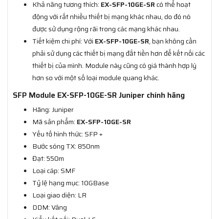
Khả năng tương thích:
EX-SFP-10GE-SR
có thể hoạt
động với rất nhiều thiết bị mạng khác nhau, do đó nó
được sử dụng rộng rãi trong các mạng khác nhau.
Tiết kiệm chi phí: Với
EX-SFP-10GE-SR
, bạn không cần
phải sử dụng các thiết bị mạng đắt tiền hơn để kết nối các
thiết bị của mình. Module này cũng có giá thành hợp lý
hơn so với một số loại module quang khác.
SFP Module EX-SFP-10GE-SR Juniper chính hãng
Hãng: Juniper
Mã sản phẩm:
EX-SFP-10GE-SR
Yếu tố hình thức: SFP +
Bước sóng TX: 850nm
Đạt: 550m
Loại cáp: SMF
Tỷ lệ hạng mục: 10GBase
Loại giao diện: LR
DDM: Vâng