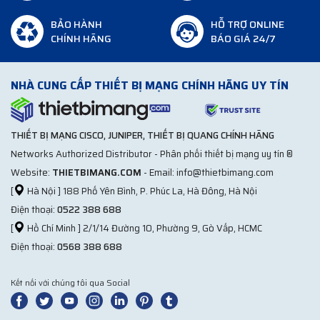
BẢO HÀNH
HỖ TRỢ ONLINE
CHÍNH HÃNG
BÁO GIÁ 24/7
NHÀ CUNG CẤP THIẾT BỊ MẠNG CHÍNH HÃNG UY TÍN
THIẾT BỊ MẠNG CISCO, JUNIPER, THIẾT BỊ QUANG CHÍNH HÃNG
Networks Authorized Distributor - Phân phối thiết bị mạng uy tín ®
Website:
THIETBIMANG.COM
- Email: info@thietbimang.com
[
Hà Nội ] 188 Phố Yên Bình, P. Phúc La, Hà Đông, Hà Nội
Điện thoại:
0522 388 688
[
Hồ Chí Minh ] 2/1/14 Đường 10, Phường 9, Gò Vấp, HCMC
Điện thoại:
0568 388 688
Kết nối với chúng tôi qua Social