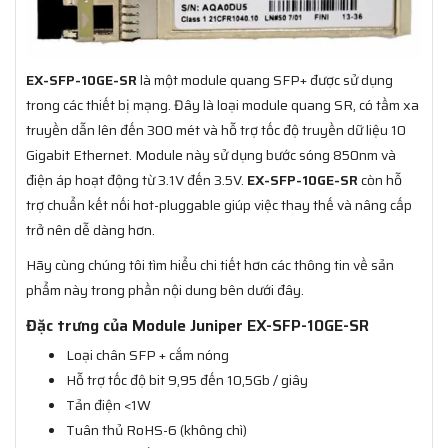
EX-SFP-10GE-SR
là một module quang SFP+ được sử dụng
trong các thiết bị mạng. Đây là loại module quang SR, có tầm xa
truyền dẫn lên đến 300 mét và hỗ trợ tốc độ truyền dữ liệu 10
Gigabit Ethernet. Module này sử dụng bước sóng 850nm và
điện áp hoạt động từ 3.1V đến 3.5V.
EX-SFP-10GE-SR
còn hỗ
trợ chuẩn kết nối hot-pluggable giúp việc thay thế và nâng cấp
trở nên dễ dàng hơn.
Hãy cùng chúng tôi tìm hiểu chi tiết hơn các thông tin về sản
phẩm này trong phần nội dung bên dưới đây.
Đặc trưng của Module Juniper EX-SFP-10GE-SR
Loại chân SFP + cắm nóng
Hỗ trợ tốc độ bit 9,95 đến 10,5Gb / giây
Tản điện <1W
Tuân thủ RoHS-6 (không chì)