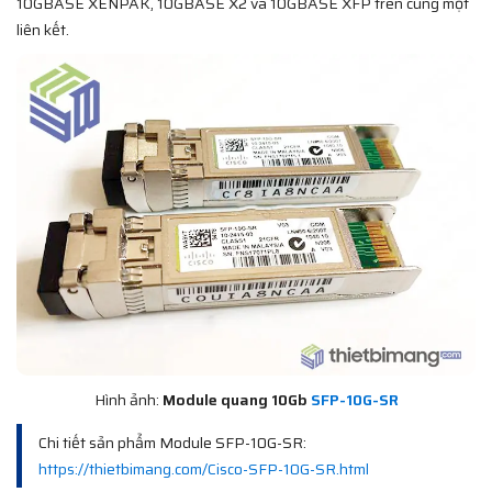
10GBASE XENPAK, 10GBASE X2 và 10GBASE XFP trên cùng một
liên kết.
Hình ảnh:
Module quang 10Gb
SFP-10G-SR
Chi tiết sản phẩm Module SFP-10G-SR:
https://thietbimang.com/Cisco-SFP-10G-SR.html