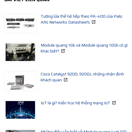
Tường lửa thế hệ tiếp theo PA-400 của Palo
Alto Networks Datasheets
Module quang 1Gb và Module quang 10Gb có gì
khác biệt?
Cisco Catalyst 9200, 9200L những nhận định
khách quan
IoT là gì? Kiến trúc hệ thống mạng IoT
Những điều cần biết về Module quang 1 sợi 10G