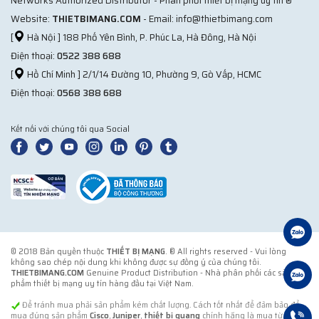
Networks Authorized Distributor - Phân phối thiết bị mạng uy tín ®
Website:
THIETBIMANG.COM
- Email: info@thietbimang.com
[
Hà Nội ] 188 Phố Yên Bình, P. Phúc La, Hà Đông, Hà Nội
Điện thoại:
0522 388 688
[
Hồ Chí Minh ] 2/1/14 Đường 10, Phường 9, Gò Vấp, HCMC
Điện thoại:
0568 388 688
Kết nối với chúng tôi qua Social
© 2018 Bản quyền thuộc
THIẾT BỊ MẠNG
. ® All rights reserved - Vui lòng
không sao chép nội dung khi không được sự đồng ý của chúng tôi.
THIETBIMANG.COM
Genuine Product Distribution - Nhà phân phối các sản
phẩm thiết bị mạng uy tín hàng đầu tại Việt Nam.
Để tránh mua phải sản phẩm kém chất lượng. Cách tốt nhất để đảm bảo để
mua đúng sản phẩm
Cisco
,
Juniper
,
thiết bị quang
chính hãng là mua từ đơn vị