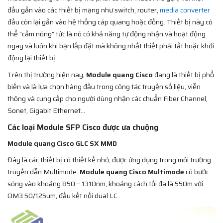
đầu gắn vào các thiết bị mạng như switch, router,
media converter
đầu còn lại gắn vào hệ thống cáp quang hoặc đồng. Thiết bị này có
thể “cắm nóng” tức là nó có khả năng tự động nhận và hoạt động
ngay và luôn khi bạn lắp đặt mà không nhất thiết phải tắt hoặc khởi
động lại thiết bị.
Trên thị trường hiện nay,
Module quang Cisco
đang là thiết bị phổ
biến và là lựa chọn hàng đầu trong công tác truyền số liệu, viễn
thông và cung cấp cho người dùng nhận các chuẩn Fiber Channel,
Sonet, Gigabit Ethernet…
Các loại Module SFP Cisco được ưa chuộng
Module quang Cisco GLC SX MMD
Đây là các thiết bị có thiết kế nhỏ, được ứng dụng trong môi trường
truyền dẫn Multimode.
Module quang Cisco Multimode
có bước
sóng vào khoảng 850 – 1310nm, khoảng cách tối đa là 550m với
OM3 50/125um, đầu kết nối dual LC.