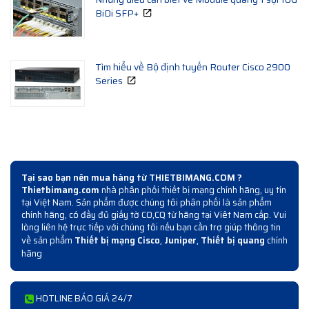
BiDi SFP+
Tìm hiểu về Bộ định tuyến Router Cisco 2900
Series
Tại sao bạn nên mua hàng từ THIETBIMANG.COM ?
Thietbimang.com
nhà phân phối thiết bị mạng chính hãng, uy tín
tại Việt Nam. Sản phẩm được chúng tôi phân phối là sản phẩm
chính hãng, có đầy đủ giấy tờ CO,CQ từ hãng tại Viêt Nam cấp. Vui
lòng liên hệ trực tiếp với chúng tôi nếu bạn cần trợ giúp thông tin
về sản phẩm
Thiết bị mạng Cisco
,
Juniper
,
Thiết bị quang
chính
hãng
HOTLINE BÁO GIÁ 24/7