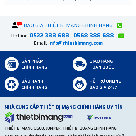
BÁO GIÁ THIẾT BỊ MẠNG CHÍNH HÃNG
0522 388 688
0568 388 688
Hotline:
-
Email:
info@thietbimang.com
SẢN PHẨM
GIAO HÀNG
CHÍNH HÃNG
TOÀN QUỐC
BẢO HÀNH
HỖ TRỢ ONLINE
CHÍNH HÃNG
BÁO GIÁ 24/7
NHÀ CUNG CẤP THIẾT BỊ MẠNG CHÍNH HÃNG UY TÍN
THIẾT BỊ MẠNG CISCO, JUNIPER, THIẾT BỊ QUANG CHÍNH HÃNG