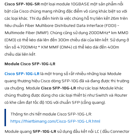
Cisco SFP-10G-SR
một loại module 10GBASE một sản phẩm nổi
bật của Cisco chúng mang những đặc điểm vô cùng khác biệt so với
các loại khác. Thí dụ điển hình là việc chúng hỗ trự liên kết 26m trên
tiêu chuẩn Fiber Multibore Distributed Data Interface (FDDI) –
Multimode Fiber (MMF). Chúng cũng sử dụng 2000MHz* km MMD
(OM3) có thể kéo dài lên đến 300m chiều dài của liên kết. Sử dụng ở
tần số 4700MHz * KM MMF (OM4) có thể kéo dài đến 400m
chiều dài liên kết.
Module Cisco SFP-10G-LR
Cisco SFP-10G-LR
là một trong số rất nhiều những loại Module
quang thương hiệu Cisco dòng SFP-10G đã và đang được thị trường
ưa chuộng. Module
Cisco SFP-10G-LR
như các loại Module khác
chúng thường được dùng cho các loại thiết bị như Switch và Router
có khe cắm đạt tốc độ 10G với chuẩn SFP (cổng quang).
Thông tin chi tiết module Cisco SFP-10G-LR:
https://thietbimang.com/Cisco-SFP-10G-LR.html
Module quang
SFP-10G-LR
sử dụng đầu kết nối LC ( đầu Connector