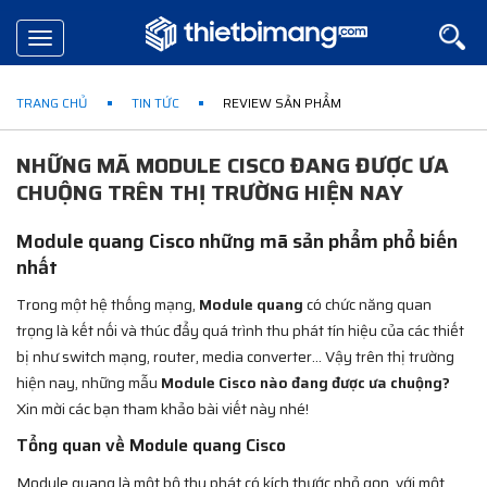
Toggle
navigation
TRANG CHỦ
TIN TỨC
REVIEW SẢN PHẨM
NHỮNG MÃ MODULE CISCO ĐANG ĐƯỢC ƯA
CHUỘNG TRÊN THỊ TRƯỜNG HIỆN NAY
Module quang Cisco những mã sản phẩm phổ biến
nhất
Trong một hệ thống mạng,
Module quang
có chức năng quan
trọng là kết nối và thúc đẩy quá trình thu phát tín hiệu của các thiết
bị như switch mạng, router, media converter... Vậy trên thị trường
hiện nay, những mẫu
Module Cisco nào đang được ưa chuộng?
Xin mời các bạn tham khảo bài viết này nhé!
Tổng quan về Module quang Cisco
Module quang là một bộ thu phát có kích thước nhỏ gọn, với một