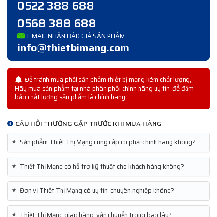
0522 388 688
0568 388 688
E MAIL NHẬN BÁO GIÁ SẢN PHẨM
info@thietbimang.com
Để tránh mua phải sản phẩm thiết bị mạng kém chất lượng,
Hãy mua sản phẩm tại nhà phân phối chính hãng uy tín, để đảm
bảo chất lượng sản phẩm là chính hãng.
CÂU HỎI THƯỜNG GẶP TRƯỚC KHI MUA HÀNG
★
Sản phẩm Thiết Thị Mạng cung cấp có phải chính hãng không?
★
Thiết Thị Mạng có hỗ trợ kỹ thuật cho khách hàng không?
★
Đơn vị Thiết Thị Mạng có uy tín, chuyên nghiệp không?
★
Thiết Thị Mạng giao hàng, vận chuyển trong bao lâu?