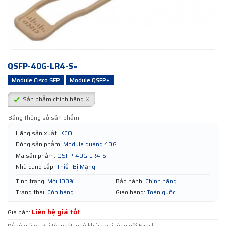
QSFP-40G-LR4-S=
Module Cisco SFP
Module QSFP+
Sản phẩm chính hãng ®
Bảng thông số sản phẩm:
Hãng sản xuất:
KCO
Dòng sản phẩm:
Module quang 40G
Mã sản phẩm:
QSFP-40G-LR4-S
Nhà cung cấp:
Thiết Bị Mạng
Tình trạng:
Mới 100%
Bảo hành:
Chính hãng
Trạng thái:
Còn hàng
Giao hàng:
Toàn quốc
Liên hệ giá tốt
Giá bán: