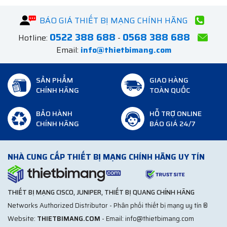
BÁO GIÁ THIẾT BỊ MẠNG CHÍNH HÃNG
0522 388 688
0568 388 688
Hotline:
-
Email:
info@thietbimang.com
SẢN PHẨM
GIAO HÀNG
CHÍNH HÃNG
TOÀN QUỐC
BẢO HÀNH
HỖ TRỢ ONLINE
CHÍNH HÃNG
BÁO GIÁ 24/7
NHÀ CUNG CẤP THIẾT BỊ MẠNG CHÍNH HÃNG UY TÍN
THIẾT BỊ MẠNG CISCO, JUNIPER, THIẾT BỊ QUANG CHÍNH HÃNG
Networks Authorized Distributor - Phân phối thiết bị mạng uy tín ®
Website:
THIETBIMANG.COM
- Email: info@thietbimang.com