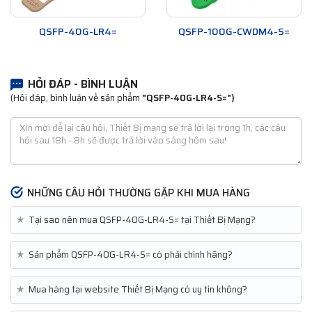
QSFP-40G-LR4=
QSFP-100G-CWDM4-S=
HỎI ĐÁP - BÌNH LUẬN
(Hỏi đáp, bình luận về sản phẩm
"QSFP-40G-LR4-S=")
NHỮNG CÂU HỎI THƯỜNG GẶP KHI MUA HÀNG
★
Tại sao nên mua QSFP-40G-LR4-S= tại Thiết Bị Mạng?
★
Sản phẩm QSFP-40G-LR4-S= có phải chính hãng?
★
Mua hàng tại website Thiết Bị Mạng có uy tín không?