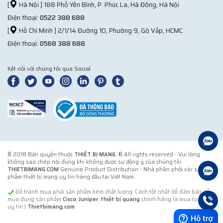
[
Hà Nội ] 188 Phố Yên Bình, P. Phúc La, Hà Đông, Hà Nội
Điện thoại:
0522 388 688
[
Hồ Chí Minh ] 2/1/14 Đường 10, Phường 9, Gò Vấp, HCMC
Điện thoại:
0568 388 688
Kết nối với chúng tôi qua Social
© 2018 Bản quyền thuộc
THIẾT BỊ MẠNG
. ® All rights reserved - Vui lòng
không sao chép nội dung khi không được sự đồng ý của chúng tôi.
THIETBIMANG.COM
Genuine Product Distribution - Nhà phân phối các sản
phẩm thiết bị mạng uy tín hàng đầu tại Việt Nam.
Để tránh mua phải sản phẩm kém chất lượng. Cách tốt nhất để đảm bảo để
mua đúng sản phẩm
Cisco
,
Juniper
,
thiết bị quang
chính hãng là mua từ đơn vị
uy tín |
Thietbimang.com