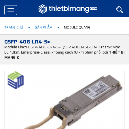
Toggle
navigation
TRANG CHỦ
SẢN PHẨM
MODULE QUANG
QSFP-40G-LR4-S=
Module Cisco QSFP-40G-LR4-S= QSFP 40GBASE-LR4 Trnscvr Mod,
LC, 10km, Enterprise-Class, khoảng cách 10 km phân phối bởi
THIẾT BỊ
MẠNG ®