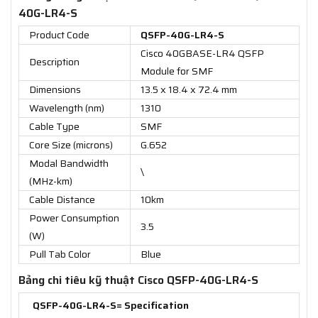
40G-LR4-S
Product Code
QSFP-40G-LR4-S
Cisco 40GBASE-LR4 QSFP
Description
Module for SMF
Dimensions
13.5 x 18.4 x 72.4 mm
Wavelength (nm)
1310
Cable Type
SMF
Core Size (microns)
G.652
Modal Bandwidth
\
(MHz-km)
Cable Distance
10km
Power Consumption
3.5
(W)
Pull Tab Color
Blue
Bảng chi tiêu kỹ thuật Cisco QSFP-40G-LR4-S
QSFP-40G-LR4-S= Specification