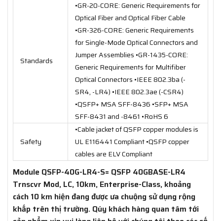
•GR-20-CORE: Generic Requirements for
Optical Fiber and Optical Fiber Cable
•GR-326-CORE: Generic Requirements
for Single-Mode Optical Connectors and
Jumper Assemblies •GR-1435-CORE:
Standards
Generic Requirements for Multifiber
Optical Connectors •IEEE 802.3ba (-
SR4, -LR4) •IEEE 802.3ae (-CSR4)
•QSFP+ MSA SFF-8436 •SFP+ MSA
SFF-8431 and -8461 •RoHS 6
•Cable jacket of QSFP copper modules is
Safety
UL E116441 Compliant •QSFP copper
cables are ELV Compliant
Module QSFP-40G-LR4-S= QSFP 40GBASE-LR4
Trnscvr Mod, LC, 10km, Enterprise-Class, khoảng
cách 10 km hiện đang được ưa chuộng sử dụng rộng
khắp trên thị trường. Qúy khách hàng quan tâm tới