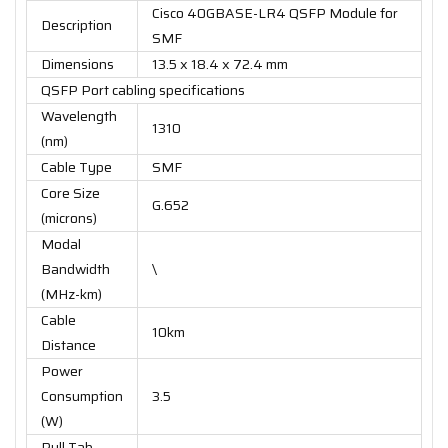
Cisco 40GBASE-LR4 QSFP Module for
Description
SMF
Dimensions
13.5 x 18.4 x 72.4 mm
QSFP Port cabling specifications
Wavelength
1310
(nm)
Cable Type
SMF
Core Size
G.652
(microns)
Modal
Bandwidth
\
(MHz-km)
Cable
10km
Distance
Power
Consumption
3.5
(W)
Pull Tab