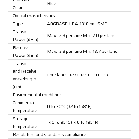
Blue
Color
Optical characteristics
Type
40GBASE-LR4, 1310 nm, SMF
Transmit
Max:+2.3 per lane Min:-7.0 per lane
Power (dBm)
Receive
Max:+2.3 per lane Min:-13.7 per lane
Power (dBm)
Transmit
and Receive
Four lanes: 1271, 1291, 1311, 1331
Wavelength
(nm)
Environmental conditions
Commercial
0 to 70°C (32 to 158°F)
temperature
Storage
-40 to 85°C (-40 to 185°F)
temperature
Regulatory and standards compliance