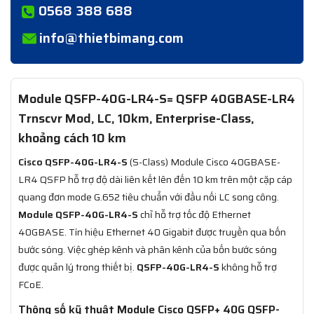
0568 388 688
info@thietbimang.com
Module QSFP-40G-LR4-S= QSFP 40GBASE-LR4
Trnscvr Mod, LC, 10km, Enterprise-Class,
khoảng cách 10 km
Cisco QSFP-40G-LR4-S
(S-Class) Module Cisco 40GBASE-
LR4 QSFP hỗ trợ độ dài liên kết lên đến 10 km trên một cặp cáp
quang đơn mode G.652 tiêu chuẩn với đầu nối LC song công.
Module QSFP-40G-LR4-S
chỉ hỗ trợ tốc độ Ethernet
40GBASE. Tín hiệu Ethernet 40 Gigabit được truyền qua bốn
bước sóng. Việc ghép kênh và phân kênh của bốn bước sóng
được quản lý trong thiết bị.
QSFP-40G-LR4-S
không hỗ trợ
FCoE.
Thông số kỹ thuật Module Cisco QSFP+ 40G QSFP-