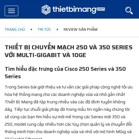
Toggle
navigation
TRANG CHỦ
TIN TỨC
REVIEW SẢN PHẨM
THIẾT BỊ CHUYỂN MẠCH 250 VÀ 350 SERIES
VỚI MULTI-GIGABIT VÀ 10GE
Tìm hiểu đặc trưng của Cisco 250 Series và 350
Series
Trong Series bài giới thiệu và tư vấn các giải pháp công nghệ tối ưu
hóa hệ thống mạng cho các doanh nghiệp vừa và nhỏ gần nhất
Thiết Bị Mạng đã tập trung nhiều vào các độ định tuyến không
dây. Tiếp tục chuỗi giải pháp đó trong mẩu tin ngắn này chúng tôi
sẽ cùng các bạn tìm hiểu sự mới mẻ trong các Series mới 350 và
250, model cung cấp nhiều hơn các tùy chọn quản lý và chuyển đổi
thông minh hơn cho doanh nghiệp vừa và nhỏ với mô hình MGig và