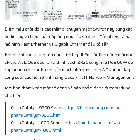
Điểm mấu chốt đó là các thiết bị chuyển mạch Switch này cung cấp
độ tin cậy và hiệu suất đáp ứng nhu cầu sử dụng. Tất nhiên, cả hai
mô hình Fast Ethernet và Gigabit Ethernet đều có sẵn.
Không chỉ vậy chúng còn được tích hợp thêm các tính năng mới như
sFlow, ACL/QoS đầu ra và chính sách 2R3C cũng như PoE 60W để
cấp nguồn cho các bộ chuyển mạch nhỏ gọn, dòng AP không dây
công suất cao hỗ trợ tính năng Cisco FindIT Network Management.
Mời bạn tham khảo một số dòng và sản phẩm đang được sử dụng
phổ biến
Cisco Catalyst 9200 Series:
https://thietbimang.com/san-
pham/Catalyst-9200.html
Cisco Catalyst 1000 Series:
https://thietbimang.com/san-
pham/Catalyst-1000.html