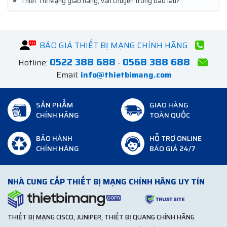
★
Thiết Thị Mạng giao hàng, vận chuyển trong bao lâu?
BÁO GIÁ THIẾT BỊ MẠNG CHÍNH HÃNG
0522 388 688
0568 388 688
Hotline:
-
Email:
info@thietbimang.com
SẢN PHẨM
GIAO HÀNG
CHÍNH HÃNG
TOÀN QUỐC
BẢO HÀNH
HỖ TRỢ ONLINE
CHÍNH HÃNG
BÁO GIÁ 24/7
NHÀ CUNG CẤP THIẾT BỊ MẠNG CHÍNH HÃNG UY TÍN
THIẾT BỊ MẠNG CISCO, JUNIPER, THIẾT BỊ QUANG CHÍNH HÃNG