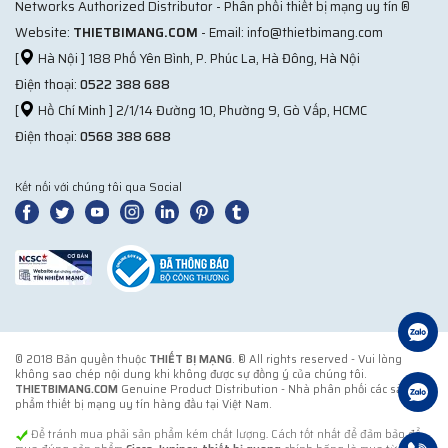
Networks Authorized Distributor - Phân phối thiết bị mạng uy tín ®
Website:
THIETBIMANG.COM
- Email: info@thietbimang.com
[
Hà Nội ] 188 Phố Yên Bình, P. Phúc La, Hà Đông, Hà Nội
Điện thoại:
0522 388 688
[
Hồ Chí Minh ] 2/1/14 Đường 10, Phường 9, Gò Vấp, HCMC
Điện thoại:
0568 388 688
Kết nối với chúng tôi qua Social
© 2018 Bản quyền thuộc
THIẾT BỊ MẠNG
. ® All rights reserved - Vui lòng
không sao chép nội dung khi không được sự đồng ý của chúng tôi.
THIETBIMANG.COM
Genuine Product Distribution - Nhà phân phối các sản
phẩm thiết bị mạng uy tín hàng đầu tại Việt Nam.
Để tránh mua phải sản phẩm kém chất lượng. Cách tốt nhất để đảm bảo để