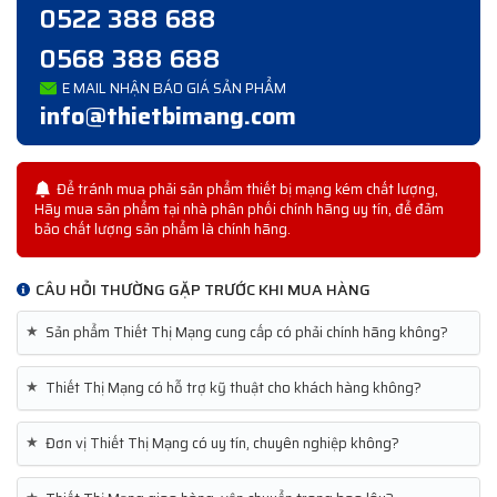
0522 388 688
0568 388 688
E MAIL NHẬN BÁO GIÁ SẢN PHẨM
info@thietbimang.com
Để tránh mua phải sản phẩm thiết bị mạng kém chất lượng,
Hãy mua sản phẩm tại nhà phân phối chính hãng uy tín, để đảm
bảo chất lượng sản phẩm là chính hãng.
CÂU HỎI THƯỜNG GẶP TRƯỚC KHI MUA HÀNG
★
Sản phẩm Thiết Thị Mạng cung cấp có phải chính hãng không?
★
Thiết Thị Mạng có hỗ trợ kỹ thuật cho khách hàng không?
★
Đơn vị Thiết Thị Mạng có uy tín, chuyên nghiệp không?