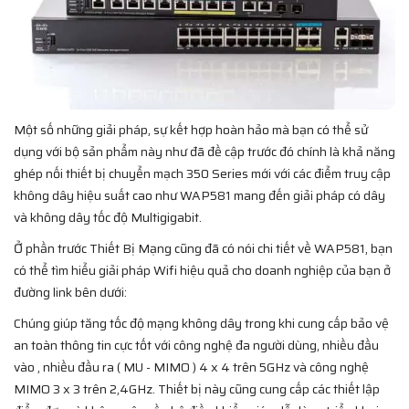
Một số những giải pháp, sự kết hợp hoàn hảo mà bạn có thể sử
dụng với bộ sản phẩm này như đã đề cập trước đó chính là khả năng
ghép nối thiết bị chuyển mạch 350 Series mới với các điểm truy cập
không dây hiệu suất cao như WAP581 mang đến giải pháp có dây
và không dây tốc độ Multigigabit.
Ở phần trước Thiết Bị Mạng cũng đã có nói chi tiết về WAP581, bạn
có thể tìm hiểu giải pháp Wifi hiệu quả cho doanh nghiệp của bạn ở
đường link bên dưới:
Chúng giúp tăng tốc độ mạng không dây trong khi cung cấp bảo vệ
an toàn thông tin cực tốt với công nghệ đa người dùng, nhiều đầu
vào , nhiều đầu ra ( MU - MIMO ) 4 x 4 trên 5GHz và công nghệ
MIMO 3 x 3 trên 2,4GHz. Thiết bị này cũng cung cấp các thiết lập