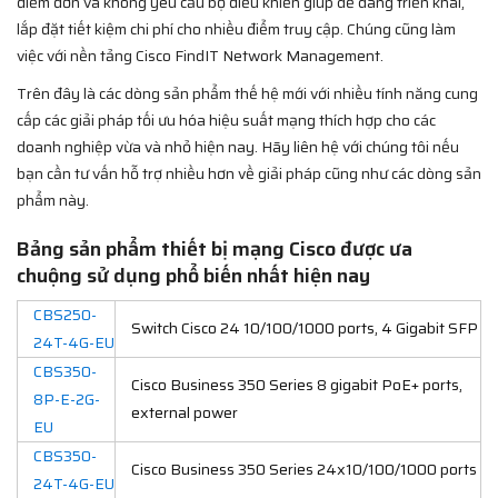
điểm đơn và không yêu cầu bộ điều khiển giúp dễ dàng triển khai,
lắp đặt tiết kiệm chi phí cho nhiều điểm truy cập. Chúng cũng làm
việc với nền tảng Cisco FindIT Network Management.
Trên đây là các dòng sản phẩm thế hệ mới với nhiều tính năng cung
cấp các giải pháp tối ưu hóa hiệu suất mạng thích hợp cho các
doanh nghiệp vừa và nhỏ hiện nay. Hãy liên hệ với chúng tôi nếu
bạn cần tư vấn hỗ trợ nhiều hơn về giải pháp cũng như các dòng sản
phẩm này.
Bảng sản phẩm thiết bị mạng Cisco được ưa
chuộng sử dụng phổ biến nhất hiện nay
CBS250-
Switch Cisco 24 10/100/1000 ports, 4 Gigabit SFP
24T-4G-EU
CBS350-
Cisco Business 350 Series 8 gigabit PoE+ ports,
8P-E-2G-
external power
EU
CBS350-
Cisco Business 350 Series 24x10/100/1000 ports
24T-4G-EU