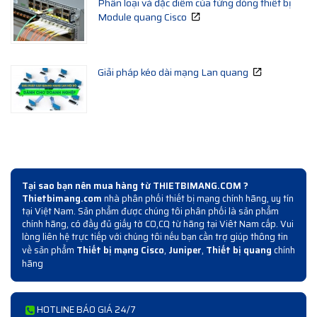
Phân loại và đặc điểm của từng dòng thiết bị
Module quang Cisco
Giải pháp kéo dài mạng Lan quang
Tại sao bạn nên mua hàng từ THIETBIMANG.COM ?
Thietbimang.com
nhà phân phối thiết bị mạng chính hãng, uy tín
tại Việt Nam. Sản phẩm được chúng tôi phân phối là sản phẩm
chính hãng, có đầy đủ giấy tờ CO,CQ từ hãng tại Viêt Nam cấp. Vui
lòng liên hệ trực tiếp với chúng tôi nếu bạn cần trợ giúp thông tin
về sản phẩm
Thiết bị mạng Cisco
,
Juniper
,
Thiết bị quang
chính
hãng
HOTLINE BÁO GIÁ 24/7