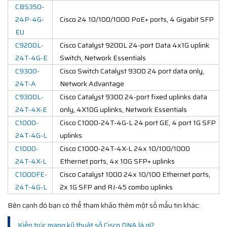
CBS350-
24P-4G-
Cisco 24 10/100/1000 PoE+ ports, 4 Gigabit SFP
EU
C9200L-
Cisco Catalyst 9200L 24-port Data 4x1G uplink
24T-4G-E
Switch, Network Essentials
C9300-
Cisco Switch Catalyst 9300 24 port data only,
24T-A
Network Advantage
C9300L-
Cisco Catalyst 9300 24-port fixed uplinks data
24T-4X-E
only, 4X10G uplinks, Network Essentials
C1000-
Cisco C1000-24T-4G-L 24 port GE, 4 port 1G SFP
24T-4G-L
uplinks
C1000-
Cisco C1000-24T-4X-L 24x 10/100/1000
24T-4X-L
Ethernet ports, 4x 10G SFP+ uplinks
C1000FE-
Cisco Catalyst 1000 24x 10/100 Ethernet ports,
24T-4G-L
2x 1G SFP and RJ-45 combo uplinks
Bên cạnh đó bạn có thể tham khảo thêm một số mẩu tin khác:
Kiến trúc mạng kỹ thuật số Cisco DNA là gì?