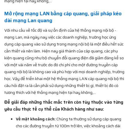
mạng hiện tại hay không,...
Mở rộng mạng LAN bằng cáp quang, giải pháp kéo
dài mạng Lan quang
Với nhu cầu về tốc độ và sự ổn định của hệ thống mạng nội bộ -
mạng Lan, mà ngày nay việc các doanh nghiệp, trường học ứng
dụng cáp quang vào sử dụng trong mạng nội bộ là một điều hết sức
cần thiết và nên làm. Hiện nay giá thành của cáp quang, các phụ
kiện quang cũng như bộ chuyển đổi quang điện đã giảm đáng kể so
với một vài năm về trước do đó chi phí cho một đường truyền cáp
quang nội bộ là không cao và phù hợp với mọi doanh nghiệp, trường
học. Vậy để triển khai một hệ thống mạng LAN cáp quang nội bộ thì
câu hỏi đặt ra là cần phải sử dụng những thiết bị gì, thiết bị đó có
tương thích với hệ thống mạng hiện tại hay không,...
Để giải đáp những thắc mắc trên còn tùy thuộc vào từng
yêu cầu thực tế cụ thể của Khách hàng như sau:
Về mặt khoảng cách:
Chúng ta thường sử dụng cáp quang
cho các đường truyền từ 100m trở lên, việc khoảng cách dài