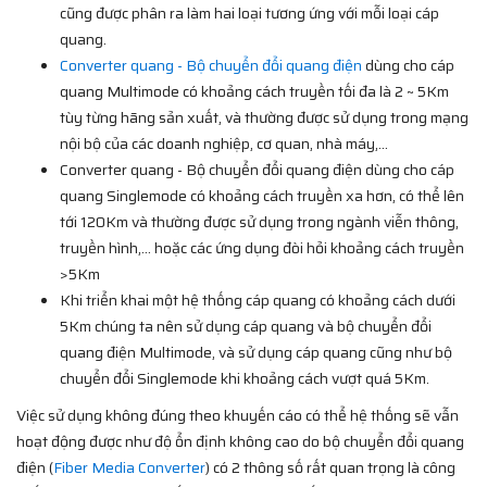
cũng được phân ra làm hai loại tương ứng với mỗi loại cáp
quang.
Converter quang - Bộ chuyển đổi quang điện
dùng cho cáp
quang Multimode có khoảng cách truyền tối đa là 2 ~ 5Km
tùy từng hãng sản xuất, và thường được sử dụng trong mạng
nội bộ của các doanh nghiệp, cơ quan, nhà máy,...
Converter quang - Bộ chuyển đổi quang điện dùng cho cáp
quang Singlemode có khoảng cách truyền xa hơn, có thể lên
tới 120Km và thường được sử dụng trong ngành viễn thông,
truyền hình,... hoặc các ứng dụng đòi hỏi khoảng cách truyền
>5Km
Khi triển khai một hệ thống cáp quang có khoảng cách dưới
5Km chúng ta nên sử dụng cáp quang và bộ chuyển đổi
quang điện Multimode, và sử dụng cáp quang cũng như bộ
chuyển đổi Singlemode khi khoảng cách vượt quá 5Km.
Việc sử dụng không đúng theo khuyến cáo có thể hệ thống sẽ vẫn
hoạt động được như độ ổn định không cao do bộ chuyển đổi quang
điện (
Fiber Media Converter
) có 2 thông số rất quan trọng là công