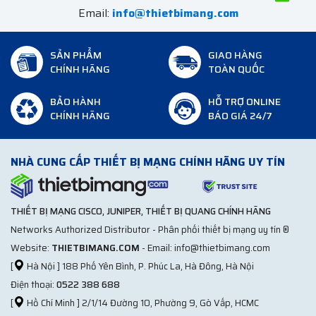
Email:
info@thietbimang.com
SẢN PHẨM
GIAO HÀNG
CHÍNH HÃNG
TOÀN QUỐC
BẢO HÀNH
HỖ TRỢ ONLINE
CHÍNH HÃNG
BÁO GIÁ 24/7
NHÀ CUNG CẤP THIẾT BỊ MẠNG CHÍNH HÃNG UY TÍN
THIẾT BỊ MẠNG CISCO, JUNIPER, THIẾT BỊ QUANG CHÍNH HÃNG
Networks Authorized Distributor - Phân phối thiết bị mạng uy tín ®
Website:
THIETBIMANG.COM
- Email: info@thietbimang.com
[
Hà Nội ] 188 Phố Yên Bình, P. Phúc La, Hà Đông, Hà Nội
Điện thoại:
0522 388 688
[
Hồ Chí Minh ] 2/1/14 Đường 10, Phường 9, Gò Vấp, HCMC