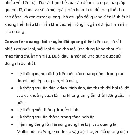
nhiễu về điện từ,... Do các hạn chế của cáp đồng mà ngày nay cáp
quang đã, đang và sẽ là một giải pháp hoàn hảo để thay thế cho
cáp đồng, và converter quang - bộ chuyển đổi quang điện là thiết bị
không thể thiếu khi triển khai các hệ thống truyền dữ liệu trên nền
cáp quang.
Converter quang
-
bộ chuyển đổi quang điện
hiện nay có rất
nhiều chủng loại, mỗi loại dùng cho mỗi ứng dụng khác nhau tùy
theo từng chuẩn tín hiệu. Dưới đây là một số ứng dụng được sử
dụng nhiều nhất:
Hệ thống mạng nội bộ trên nền cáp quang dùng trong các
doanh nghiệp, cơ quan, nhà máy,...
Hệ thống truyền dẫn video, hình ảnh, âm thanh đòi hỏi tối độ
cao và khoảng cách lớn mà không làm giảm chất lượng của tín
hiệu
Hệ thống viễn thông, truyền hình
Hệ thống truyền thông trong công nghiệp
Hiện nay đang tồn tại song song hai loại cáp quang là
Multimode và Singlemode do vậy bộ chuyển đổi quang điện