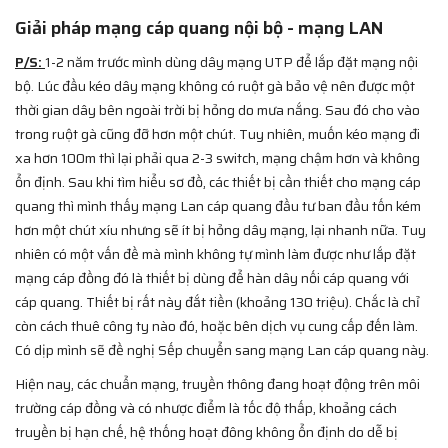
Giải pháp mạng cáp quang nội bộ - mạng LAN
P/S:
1-2 năm trước mình dùng dây mạng UTP để lắp đặt mạng nội
bộ. Lúc đầu kéo dây mạng không có ruột gà bảo vệ nên được một
thời gian dây bên ngoài trời bị hỏng do mưa nắng. Sau đó cho vào
trong ruột gà cũng đỡ hơn một chút. Tuy nhiên, muốn kéo mạng đi
xa hơn 100m thì lại phải qua 2-3 switch, mạng chậm hơn và không
ổn định. Sau khi tìm hiểu sơ đồ, các thiết bị cần thiết cho mạng cáp
quang thì mình thấy mạng Lan cáp quang đầu tư ban đầu tốn kém
hơn một chút xíu nhưng sẽ ít bị hỏng dây mạng, lại nhanh nữa. Tuy
nhiên có một vấn đề mà mình không tự mình làm được như lắp đặt
mạng cáp đồng đó là thiết bị dùng để hàn dây nối cáp quang với
cáp quang. Thiết bị rất này đắt tiền (khoảng 130 triệu). Chắc là chỉ
còn cách thuê công ty nào đó, hoặc bên dịch vụ cung cấp đến làm.
Có dịp mình sẽ đề nghị Sếp chuyển sang mạng Lan cáp quang này.
Hiện nay, các chuẩn mạng, truyền thông đang hoạt động trên môi
trường cáp đồng và có nhược điểm là tốc độ thấp, khoảng cách
truyền bị hạn chế, hệ thống hoạt đông không ổn định do dễ bị