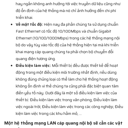
hay ngắn không anh hưởng tới việc truyền dữ liệu cũng như
độ ổn định của hệ thống mà nó chỉ ảnh hưởng đến chi phí
triển khai.
Về mặt tốc độ:
Hiện nay đa phần chúng ta sử dụng chuẩn
Fast Ethernet có tốc độ 10/100Mbps và chuẩn Gigabit
Ethernet (10/100/1000Mbps) trong các hệ thống mạng nội
bộ do vậy tùy vào tốc độ của hệ thống hiện tại mà khi triển
khai mạng cáp quang chúng ta phải chọn bộ chuyển đổi
quang điện tương ứng.
Điều kiện làm việc:
Mỗi thiết bị đều được thiết kế để hoạt
động trong một điều kiện môi trường nhất định, nếu dùng
không đúng chủng loại có thể làm cho hệ thống hoạt động
không ổn định vì thế chúng ta cũng phải đặc biệt quan tâm
điến yếu tố này. Dưới đây là một số điều kiện làm việc của
thiết bị: Điều kiện làm việc trong văn phòng; Điều kiện làm
việc ngoài trời; Điều kiện làm việc trong các công nghiệp; Điều
kiện làm việc trong các khu hầm mỏ, ...
Một hệ thống mạng LAN cáp quang nội bộ sẽ cần các vật