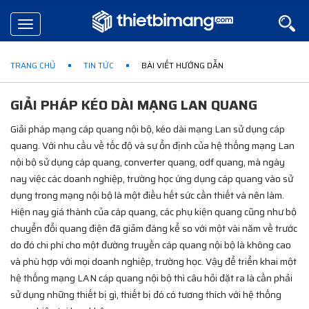
Toggle
navigation
TRANG CHỦ
TIN TỨC
BÀI VIẾT HƯỚNG DẪN
GIẢI PHÁP KÉO DÀI MẠNG LAN QUANG
Giải pháp mạng cáp quang nội bộ, kéo dài mạng Lan sử dụng cáp
quang. Với nhu cầu về tốc độ và sự ổn định của hệ thống mạng Lan
nội bộ sử dụng cáp quang, converter quang, odf quang, mà ngày
nay việc các doanh nghiệp, trường học ứng dụng cáp quang vào sử
dụng trong mạng nội bộ là một điều hết sức cần thiết và nên làm.
Hiện nay giá thành của cáp quang, các phụ kiện quang cũng như bộ
chuyển đổi quang điện đã giảm đáng kể so với một vài năm về trước
do đó chi phí cho một đường truyền cáp quang nội bộ là không cao
và phù hợp với mọi doanh nghiệp, trường học. Vậy để triển khai một
hệ thống mạng LAN cáp quang nội bộ thì câu hỏi đặt ra là cần phải
sử dụng những thiết bị gì, thiết bị đó có tương thích với hệ thống