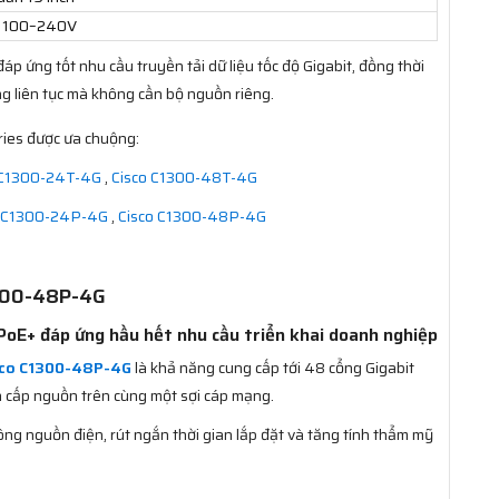
 100–240V
áp ứng tốt nhu cầu truyền tải dữ liệu tốc độ Gigabit, đồng thời
g liên tục mà không cần bộ nguồn riêng.
ries được ưa chuộng:
 C1300-24T-4G
,
Cisco C1300-48T-4G
o C1300-24P-4G
,
Cisco C1300-48P-4G
1300-48P-4G
oE+ đáp ứng hầu hết nhu cầu triển khai doanh nghiệp
sco C1300-48P-4G
là khả năng cung cấp tới 48 cổng Gigabit
a cấp nguồn trên cùng một sợi cáp mạng.
ông nguồn điện, rút ngắn thời gian lắp đặt và tăng tính thẩm mỹ