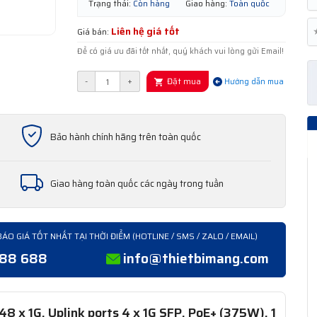
Trạng thái:
Còn hàng
Giao hàng:
Toàn quốc
Liên hệ giá tốt
Giá bán:
Để có giá ưu đãi tốt nhất, quý khách vui lòng gửi Email!
Đặt mua
-
+
Hướng dẫn mua
Bảo hành chính hãng trên toàn quốc
Giao hàng toàn quốc các ngày trong tuần
BÁO GIÁ TỐT NHẤT TẠI THỜI ĐIỂM (HOTLINE / SMS / ZALO / EMAIL)
388 688
info@thietbimang.com
 x 1G, Uplink ports 4 x 1G SFP, PoE+ (375W), 1