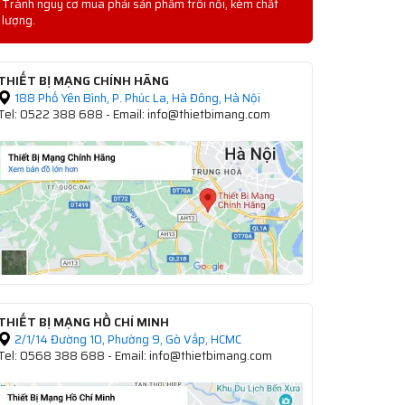
Tránh nguy cơ mua phải sản phẩm trôi nổi, kém chất
lượng.
THIẾT BỊ MẠNG CHÍNH HÃNG
188 Phố Yên Bình, P. Phúc La, Hà Đông, Hà Nội
Tel: 0522 388 688 - Email: info@thietbimang.com
THIẾT BỊ MẠNG HỒ CHÍ MINH
2/1/14 Đường 10, Phường 9, Gò Vấp, HCMC
Tel: 0568 388 688 - Email: info@thietbimang.com