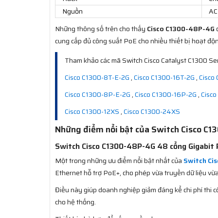
Nguồn
AC
Những thông số trên cho thấy
Cisco C1300-48P-4G
đ
cung cấp đủ công suất PoE cho nhiều thiết bị hoạt độn
Tham khảo các mã Switch Cisco Catalyst C1300 Se
Cisco C1300-8T-E-2G
,
Cisco C1300-16T-2G
,
Cisco
Cisco C1300-8P-E-2G
,
Cisco C1300-16P-2G
,
Cisc
Cisco C1300-12XS
,
Cisco C1300-24XS
Những điểm nổi bật của Switch Cisco C
Switch Cisco C1300-48P-4G 48 cổng Gigabit P
Một trong những ưu điểm nổi bật nhất của
Switch Ci
Ethernet hỗ trợ PoE+, cho phép vừa truyền dữ liệu vừ
Điều này giúp doanh nghiệp giảm đáng kể chi phí thi c
cho hệ thống.