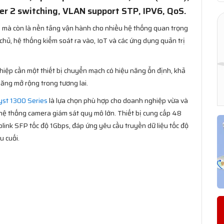
r 2 switching, VLAN support STP, IPV6, QoS.
ệu mà còn là nền tảng vận hành cho nhiều hệ thống quan trọng
chủ, hệ thống kiểm soát ra vào, IoT và các ứng dụng quản trị
ghiệp cần một thiết bị chuyển mạch có hiệu năng ổn định, khả
ăng mở rộng trong tương lai.
yst 1300 Series
là lựa chọn phù hợp cho doanh nghiệp vừa và
 hệ thống camera giám sát quy mô lớn. Thiết bị cung cấp 48
link SFP tốc độ 1Gbps, đáp ứng yêu cầu truyền dữ liệu tốc độ
u cuối.