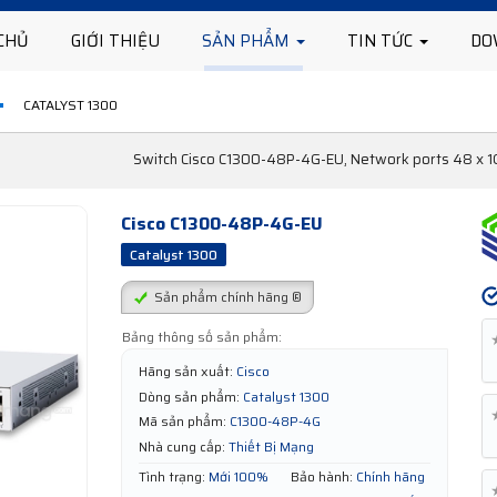
CHỦ
GIỚI THIỆU
SẢN PHẨM
TIN TỨC
DO
CATALYST 1300
Switch Cisco C1300-48P-4G-EU, Network ports 48 x 1G,
Cisco C1300-48P-4G-EU
Catalyst 1300
Sản phẩm chính hãng ®
Bảng thông số sản phẩm:
Hãng sản xuất:
Cisco
Dòng sản phẩm:
Catalyst 1300
Mã sản phẩm:
C1300-48P-4G
Nhà cung cấp:
Thiết Bị Mạng
Tình trạng:
Mới 100%
Bảo hành:
Chính hãng