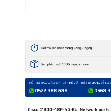
Đổi trả linh hoạt trong vòng 7 ngày
Sản phẩm mới 100% nguyên seal
HỖ TRỢ BÁO GIÁ 24/7 - LIÊN HỆ VỚI THIẾT BỊ MẠNG ĐỂ CÓ 
0522 388 688
0568 
Cisco C1300-48P-4G-EU, Network ports 48