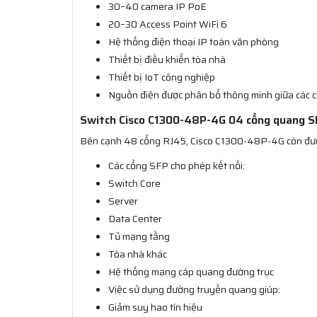
30–40 camera IP PoE
20–30 Access Point WiFi 6
Hệ thống điện thoại IP toàn văn phòng
Thiết bị điều khiển tòa nhà
Thiết bị IoT công nghiệp
Nguồn điện được phân bổ thông minh giữa các cổ
Switch Cisco C1300-48P-4G 04 cổng quang S
Bên cạnh 48 cổng RJ45, Cisco C1300-48P-4G còn được
Các cổng SFP cho phép kết nối:
Switch Core
Server
Data Center
Tủ mạng tầng
Tòa nhà khác
Hệ thống mạng cáp quang đường trục
Việc sử dụng đường truyền quang giúp:
Giảm suy hao tín hiệu