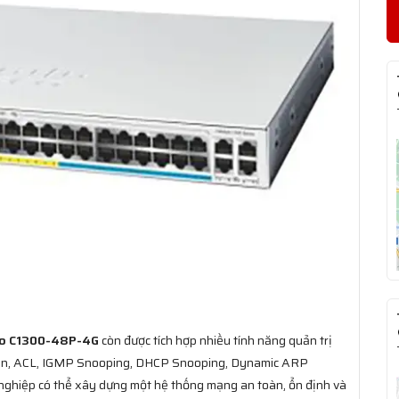
co C1300-48P-4G
còn được tích hợp nhiều tính năng quản trị
on, ACL, IGMP Snooping, DHCP Snooping, Dynamic ARP
 nghiệp có thể xây dựng một hệ thống mạng an toàn, ổn định và