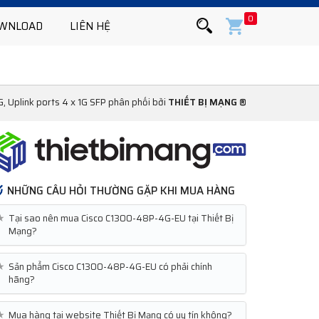
0
WNLOAD
LIÊN HỆ
 Uplink ports 4 x 1G SFP phân phối bởi
THIẾT BỊ MẠNG ®
NHỮNG CÂU HỎI THƯỜNG GẶP KHI MUA HÀNG
★
Tại sao nên mua Cisco C1300-48P-4G-EU tại Thiết Bị
Mạng?
★
Sản phẩm Cisco C1300-48P-4G-EU có phải chính
hãng?
★
Mua hàng tại website Thiết Bị Mạng có uy tín không?