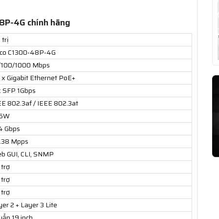
48P-4G chính hãng
 trị
sco C1300-48P-4G
/100/1000 Mbps
 x Gigabit Ethernet PoE+
x SFP 1Gbps
EE 802.3af / IEEE 802.3at
75W
4 Gbps
.38 Mpps
b GUI, CLI, SNMP
 trợ
 trợ
 trợ
er 2 + Layer 3 Lite
uẩn 19 inch