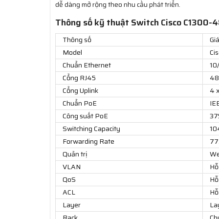
dễ dàng mở rộng theo nhu cầu phát triển.
Thông số kỹ thuật Switch Cisco C1300-
Thông số
Giá
Model
Ci
Chuẩn Ethernet
10
Cổng RJ45
48
Cổng Uplink
4 
Chuẩn PoE
IE
Công suất PoE
3
Switching Capacity
10
Forwarding Rate
77
Quản trị
We
VLAN
Hỗ
QoS
Hỗ
ACL
Hỗ
Layer
Lay
Rack
Ch