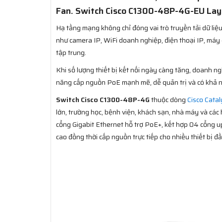
Fan. Switch Cisco C1300-48P-4G-EU Laye
Hạ tầng mạng không chỉ đóng vai trò truyền tải dữ li
như camera IP, WiFi doanh nghiệp, điện thoại IP, máy 
tập trung.
Khi số lượng thiết bị kết nối ngày càng tăng, doanh n
năng cấp nguồn PoE mạnh mẽ, dễ quản trị và có khả n
Switch Cisco C1300-48P-4G
thuộc dòng
Cisco Catal
lớn, trường học, bệnh viện, khách sạn, nhà máy và các
cổng Gigabit Ethernet hỗ trợ PoE+, kết hợp 04 cổng up
cao đồng thời cấp nguồn trực tiếp cho nhiều thiết bị đầ