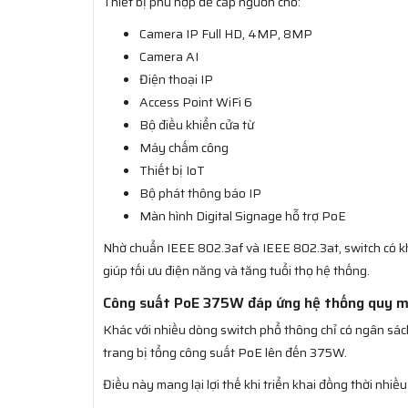
Thiết bị phù hợp để cấp nguồn cho:
Camera IP Full HD, 4MP, 8MP
Camera AI
Điện thoại IP
Access Point WiFi 6
Bộ điều khiển cửa từ
Máy chấm công
Thiết bị IoT
Bộ phát thông báo IP
Màn hình Digital Signage hỗ trợ PoE
Nhờ chuẩn IEEE 802.3af và IEEE 802.3at, switch có kh
giúp tối ưu điện năng và tăng tuổi thọ hệ thống.
Công suất PoE 375W đáp ứng hệ thống quy m
Khác với nhiều dòng switch phổ thông chỉ có ngân 
trang bị tổng công suất PoE lên đến 375W.
Điều này mang lại lợi thế khi triển khai đồng thời nhiều