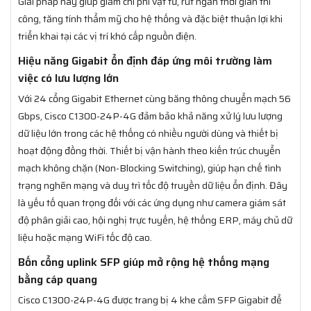
Giải pháp này giúp giảm chi phí vật tư, rút ngắn thời gian thi
công, tăng tính thẩm mỹ cho hệ thống và đặc biệt thuận lợi khi
triển khai tại các vị trí khó cấp nguồn điện.
Hiệu năng Gigabit ổn định đáp ứng môi trường làm
việc có lưu lượng lớn
Với 24 cổng Gigabit Ethernet cùng băng thông chuyển mạch 56
Gbps, Cisco C1300-24P-4G đảm bảo khả năng xử lý lưu lượng
dữ liệu lớn trong các hệ thống có nhiều người dùng và thiết bị
hoạt động đồng thời. Thiết bị vận hành theo kiến trúc chuyển
mạch không chặn (Non-Blocking Switching), giúp hạn chế tình
trạng nghẽn mạng và duy trì tốc độ truyền dữ liệu ổn định. Đây
là yếu tố quan trọng đối với các ứng dụng như camera giám sát
độ phân giải cao, hội nghị trực tuyến, hệ thống ERP, máy chủ dữ
liệu hoặc mạng WiFi tốc độ cao.
Bốn cổng uplink SFP giúp mở rộng hệ thống mạng
bằng cáp quang
Cisco C1300-24P-4G được trang bị 4 khe cắm SFP Gigabit để