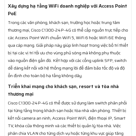
Xây dựng hạ tầng WiFi doanh nghiệp với Access Point
PoE
Trong các văn phòng, khách sạn, trường học hoặc trung tâm
thương mại, Cisco C1300-24P-4G có thể cấp nguồn trực tiếp cho
các Access Point WiFi chuẩn WiFi 5, WiFi 6 hoặc WiFi 6E thông
qua cáp mạng. Giải pháp này giúp linh hoạt trong việc bố trí thiết
bị tại các vị trí tối ưu cho vùng phủ sóng mà không phụ thuộc
vào nguồn điện gần đó. Kết hợp với các cổng uplink SFP, switch
dễ dàng kết nối với hệ thống mạng lõi để đảm bảo tốc độ và độ
ổn định cho toàn bộ hạ tầng không dây.
Triển khai mạng cho khách sạn, resort và tòa nhà
thương mại
Cisco C1300-24P-4G có thể được sử dụng làm switch phân phối
tại từng tầng trong khách sạn hoặc tòa nhà văn phòng. Thiết bị
kết nối camera an ninh, Access Point WiFi, điện thoại IP, Smart
TV, khóa cửa thông minh và các thiết bị quản lý tòa nhà. Việc
phân chia VLAN cho từng dịch vụ hoặc từng khu vực giúp tăng