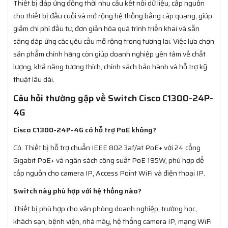
Thiết bị đáp ứng đồng thời nhu cầu kết nối dữ liệu, cấp nguồn
cho thiết bị đầu cuối và mở rộng hệ thống bằng cáp quang, giúp
giảm chi phí đầu tư, đơn giản hóa quá trình triển khai và sẵn
sàng đáp ứng các yêu cầu mở rộng trong tương lai. Việc lựa chọn
sản phẩm chính hãng còn giúp doanh nghiệp yên tâm về chất
lượng, khả năng tương thích, chính sách bảo hành và hỗ trợ kỹ
thuật lâu dài.
Câu hỏi thường gặp về Switch Cisco C1300-24P-
4G
Cisco C1300-24P-4G có hỗ trợ PoE không?
Có. Thiết bị hỗ trợ chuẩn IEEE 802.3af/at PoE+ với 24 cổng
Gigabit PoE+ và ngân sách công suất PoE 195W, phù hợp để
cấp nguồn cho camera IP, Access Point WiFi và điện thoại IP.
Switch này phù hợp với hệ thống nào?
Thiết bị phù hợp cho văn phòng doanh nghiệp, trường học,
khách sạn, bệnh viện, nhà máy, hệ thống camera IP, mạng WiFi