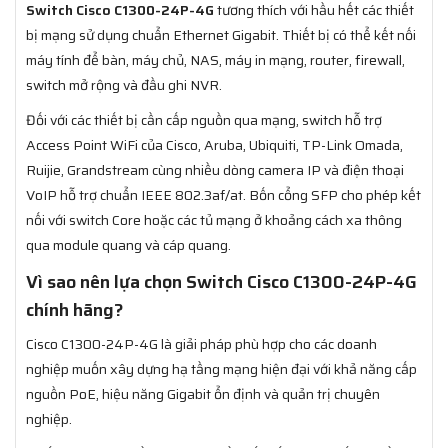
Switch Cisco C1300-24P-4G
tương thích với hầu hết các thiết
bị mạng sử dụng chuẩn Ethernet Gigabit. Thiết bị có thể kết nối
máy tính để bàn, máy chủ, NAS, máy in mạng, router, firewall,
switch mở rộng và đầu ghi NVR.
Đối với các thiết bị cần cấp nguồn qua mạng, switch hỗ trợ
Access Point WiFi của Cisco, Aruba, Ubiquiti, TP-Link Omada,
Ruijie, Grandstream cùng nhiều dòng camera IP và điện thoại
VoIP hỗ trợ chuẩn IEEE 802.3af/at. Bốn cổng SFP cho phép kết
nối với switch Core hoặc các tủ mạng ở khoảng cách xa thông
qua module quang và cáp quang.
Vì sao nên lựa chọn Switch Cisco C1300-24P-4G
chính hãng?
Cisco C1300-24P-4G là giải pháp phù hợp cho các doanh
nghiệp muốn xây dựng hạ tầng mạng hiện đại với khả năng cấp
nguồn PoE, hiệu năng Gigabit ổn định và quản trị chuyên
nghiệp.