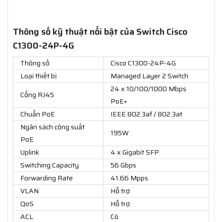
Thông số kỹ thuật nổi bật của Switch Cisco
C1300-24P-4G
Thông số
Cisco C1300-24P-4G
Loại thiết bị
Managed Layer 2 Switch
24 x 10/100/1000 Mbps
Cổng RJ45
PoE+
Chuẩn PoE
IEEE 802.3af / 802.3at
Ngân sách công suất
195W
PoE
Uplink
4 x Gigabit SFP
Switching Capacity
56 Gbps
Forwarding Rate
41.66 Mpps
VLAN
Hỗ trợ
QoS
Hỗ trợ
ACL
Có