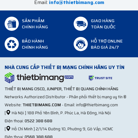
Email:
info@thietbimang.com
SẢN PHẨM
GIAO HÀNG
CHÍNH HÃNG
TOÀN QUỐC
BẢO HÀNH
HỖ TRỢ ONLINE
CHÍNH HÃNG
BÁO GIÁ 24/7
NHÀ CUNG CẤP THIẾT BỊ MẠNG CHÍNH HÃNG UY TÍN
THIẾT BỊ MẠNG CISCO, JUNIPER, THIẾT BỊ QUANG CHÍNH HÃNG
Networks Authorized Distributor - Phân phối thiết bị mạng uy tín ®
Website:
THIETBIMANG.COM
- Email: info@thietbimang.com
[
Hà Nội ] 188 Phố Yên Bình, P. Phúc La, Hà Đông, Hà Nội
Điện thoại:
0522 388 688
[
Hồ Chí Minh ] 2/1/14 Đường 10, Phường 9, Gò Vấp, HCMC
Điện thoại:
0568 388 688