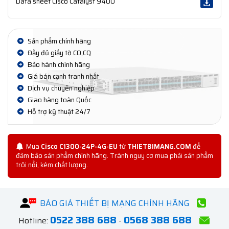
Data sheet Cisco Catalyst 9400
Sản phẩm chính hãng
Đầy đủ giấy tờ CO,CQ
Bảo hành chính hãng
Giá bán cạnh tranh nhất
Dịch vụ chuyên nghiệp
Giao hàng toàn Quốc
Hỗ trợ kỹ thuật 24/7
Mua
Cisco C1300-24P-4G-EU​
từ
THIETBIMANG.COM
để
đảm bảo sản phẩm chính hãng. Tránh nguy cơ mua phải sản phẩm
trôi nổi, kém chất lượng.
BÁO GIÁ THIẾT BỊ MẠNG CHÍNH HÃNG
0522 388 688
0568 388 688
Hotline:
-