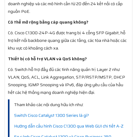
doanh nghiệp và các mô hình cần từ 20 đến 24 kết nối có cấp
nguồn PoE.
Có thể mở rộng bằng cáp quang không?
Có. Cisco C1300-24P-4G được trang bị 4 cổng SFP Gigabit, hỗ
trợ kết nối backbone quang giữa các tầng, các tòa nhà hoặc các
khu vực có khoảng cách xa.
Thiết bị có hỗ trợ VLAN và QoS không?
Có. Switch hỗ trợ đầy đủ các tính năng quản trị Layer 2 như
VLAN, QoS, ACL, Link Aggregation, STP/RSTP/MSTP, DHCP
Snooping, IGMP Snooping và IPv6, đáp ứng yêu cầu của hầu
hết các hệ thống mạng doanh nghiệp hiện đại.
Tham khảo các nội dung hữu ích như:
Switch Cisco Catalyst 1300 Series là gì?
Hướng dẫn cấu hình Cisco C1300 qua Web GUI chi tiết A-Z
So sánh Cisco Catalyst 1300 và Cisco Business 350