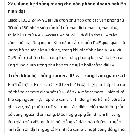
Xây dựng hệ thống mạng cho văn phòng doanh nghiệp
hiện đại
Cisco C1300-24P-4G là lựa chọn phù hợp cho các văn phòng từ
30 đến 150 nhân viên cần kết nối máy tính, máy in, máy chủ,
thiết bị lưu trữ NAS, Access Point WiFi và điện thoại IP trên
cùng một hạ tầng mạng. Khả năng cấp nguồn PoE giúp giảm số
lượng bộ nguồn cần sử dụng, trong khi các tính năng VLAN và
QoS hỗ trợ phân chia mạng theo từng phòng ban và ưu tiên các
ứng dụng quan trọng như họp trực tuyến hoặc tổng đài IP.
Triển khai hệ thống camera IP và trung tâm giám sát
Nhờ hỗ trợ PoE+, Cisco C1300-24P-4G đặc biệt phù hợp cho các
hệ thống camera giám sát từ 16 đến 24 mắt camera. Thiết bị có
thể cấp nguồn trực tiếp cho camera IP, đồng thời kết nối với đầu
ghi NVR, máy chủ lưu trữ và trung tâm điều khiển mà không cần
bổ sung nguồn điện riêng. Điều này giúp giảm chi phí thi công,
đơn giản hóa việc quản lý hệ thống và đảm bảo đường truyền
hình ảnh ổn định ngay cả khi nhiều camera hoạt động đồng thời.