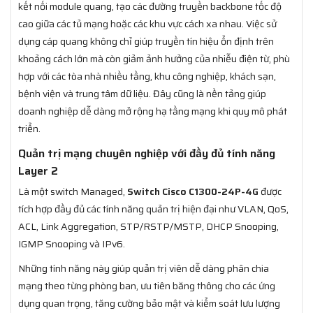
kết nối module quang, tạo các đường truyền backbone tốc độ
cao giữa các tủ mạng hoặc các khu vực cách xa nhau. Việc sử
dụng cáp quang không chỉ giúp truyền tín hiệu ổn định trên
khoảng cách lớn mà còn giảm ảnh hưởng của nhiễu điện từ, phù
hợp với các tòa nhà nhiều tầng, khu công nghiệp, khách sạn,
bệnh viện và trung tâm dữ liệu. Đây cũng là nền tảng giúp
doanh nghiệp dễ dàng mở rộng hạ tầng mạng khi quy mô phát
triển.
Quản trị mạng chuyên nghiệp với đầy đủ tính năng
Layer 2
Là một switch Managed,
Switch Cisco C1300-24P-4G
được
tích hợp đầy đủ các tính năng quản trị hiện đại như VLAN, QoS,
ACL, Link Aggregation, STP/RSTP/MSTP, DHCP Snooping,
IGMP Snooping và IPv6.
Những tính năng này giúp quản trị viên dễ dàng phân chia
mạng theo từng phòng ban, ưu tiên băng thông cho các ứng
dụng quan trọng, tăng cường bảo mật và kiểm soát lưu lượng