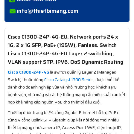
info@thietbimang.com
Cisco C1300-24P-4G-EU​, Network ports 24 x
1G, 2 x 1G SFP, PoE+ (195W), Fanless. Switch
Cisco C1300-24P-4G-EU​ Layer 2 switching,
VLAN support STP, IPV6, QoS Dynamic Routing
Cisco C1300-24P-4G
là switch quản lý Layer 2 (Managed
Switch) thuộc dòng
Cisco Catalyst 1300 Series
, được thiết kế
dành cho doanh nghiệp vừa và nhỏ, trường học, khách sạn,
bệnh viện, nhà máy và các hệ thống mạng cần hiệu suất cao kết
hợp khả năng cấp nguồn PoE cho thiết bị đầu cuối.
Thiết bị được trang bị 24 cổng Gigabit Ethernet hỗ trợ PoE+
cùng 4 cổng uplink SFP Gigabit, giúp kết nối đồng thời nhiều
thiết bị mạng như camera IP, Access Point WiFi, điện thoại IP,