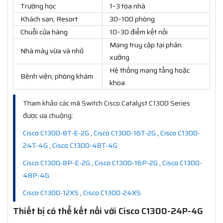
Trường học
1–3 tòa nhà
Khách sạn, Resort
30–100 phòng
Chuỗi cửa hàng
10–30 điểm kết nối
Mạng truy cập tại phân
Nhà máy vừa và nhỏ
xưởng
Hệ thống mạng tầng hoặc
Bệnh viện, phòng khám
khoa
Tham khảo các mã Switch Cisco Catalyst C1300 Series
được ưa chuộng:
Cisco C1300-8T-E-2G
,
Cisco C1300-16T-2G
,
Cisco C1300-
24T-4G
,
Cisco C1300-48T-4G
Cisco C1300-8P-E-2G
,
Cisco C1300-16P-2G
,
Cisco C1300-
48P-4G
Cisco C1300-12XS
,
Cisco C1300-24XS
Thiết bị có thể kết nối với Cisco C1300-24P-4G