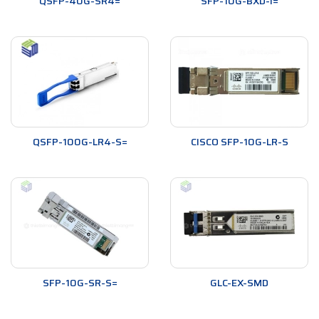
QSFP-40G-SR4=
SFP-10G-BXD-I=
QSFP-100G-LR4-S=
CISCO SFP-10G-LR-S
SFP-10G-SR-S=
GLC-EX-SMD