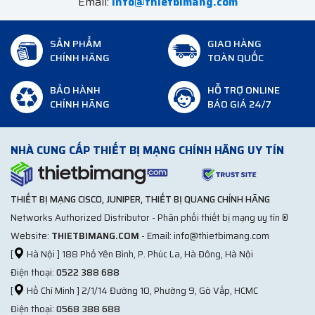
Email:
info@thietbimang.com
SẢN PHẨM
GIAO HÀNG
CHÍNH HÃNG
TOÀN QUỐC
BẢO HÀNH
HỖ TRỢ ONLINE
CHÍNH HÃNG
BÁO GIÁ 24/7
NHÀ CUNG CẤP THIẾT BỊ MẠNG CHÍNH HÃNG UY TÍN
THIẾT BỊ MẠNG CISCO, JUNIPER, THIẾT BỊ QUANG CHÍNH HÃNG
Networks Authorized Distributor - Phân phối thiết bị mạng uy tín ®
Website:
THIETBIMANG.COM
- Email: info@thietbimang.com
[
Hà Nội ] 188 Phố Yên Bình, P. Phúc La, Hà Đông, Hà Nội
Điện thoại:
0522 388 688
[
Hồ Chí Minh ] 2/1/14 Đường 10, Phường 9, Gò Vấp, HCMC
Điện thoại:
0568 388 688