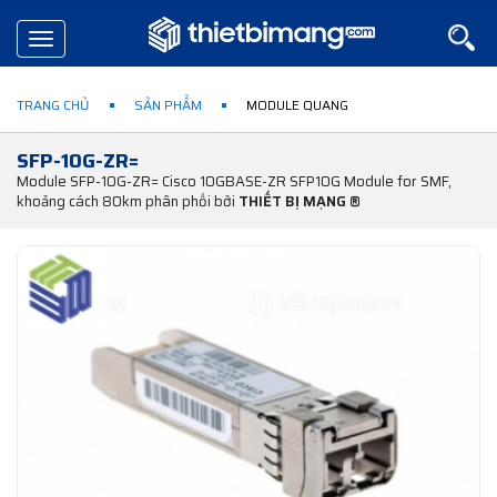
Toggle
navigation
TRANG CHỦ
SẢN PHẨM
MODULE QUANG
SFP-10G-ZR=
Module SFP-10G-ZR= Cisco 10GBASE-ZR SFP10G Module for SMF,
khoảng cách 80km phân phối bởi
THIẾT BỊ MẠNG ®