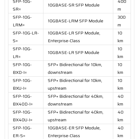
SFP-10G-
400
10GBASE-SR SFP Module
SR=
m
SFP-10G-
300
10GBASE-LRM SFP Module
LRM=
m
SFP-10G-LR-
10GBASE-LR SFP Module,
10
S=
Enterprise-Class
km
SFP-10G-
10
10GBASE-LR SFP Module
LR=
km
SFP-10G-
SFP+ Bidirectional for 10km,
10
BXD-I=
downstream
km
SFP-10G-
SFP+ Bidirectional for 10km,
10
BXU-I=
upstream
km
SFP-10G-
SFP+ Bidirectional for 40km,
40
BX40D-I=
downstream
km
SFP-10G-
SFP+ Bidirectional for 40km,
40
BX40U-I=
upstream
km
SFP-10G-
10GBASE-ER SFP Module,
40
ER-S=
Enterprise-Class
km