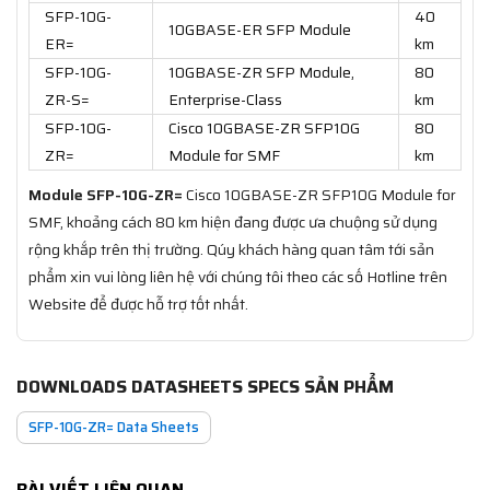
SFP-10G-
40
10GBASE-ER SFP Module
ER=
km
SFP-10G-
10GBASE-ZR SFP Module,
80
ZR-S=
Enterprise-Class
km
SFP-10G-
Cisco 10GBASE-ZR SFP10G
80
ZR=
Module for SMF
km
Module SFP-10G-ZR=
Cisco 10GBASE-ZR SFP10G Module for
SMF, khoảng cách 80 km hiện đang được ưa chuộng sử dụng
rộng khắp trên thị trường. Qúy khách hàng quan tâm tới sản
phẩm xin vui lòng liên hệ với chúng tôi theo các số Hotline trên
Website để được hỗ trợ tốt nhất.
DOWNLOADS DATASHEETS SPECS SẢN PHẨM
SFP-10G-ZR= Data Sheets
BÀI VIẾT LIÊN QUAN