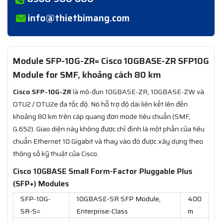
info@thietbimang.com
Module SFP-10G-ZR= Cisco 10GBASE-ZR SFP10G
Module for SMF, khoảng cách 80 km
Cisco SFP-10G-ZR
là mô-đun 10GBASE-ZR, 10GBASE-ZW và
OTU2 / OTU2e đa tốc độ. Nó hỗ trợ độ dài liên kết lên đến
khoảng 80 km trên cáp quang đơn mode tiêu chuẩn (SMF,
G.652). Giao diện này không được chỉ định là một phần của tiêu
chuẩn Ethernet 10 Gigabit và thay vào đó được xây dựng theo
thông số kỹ thuật của Cisco.
Cisco 10GBASE Small Form-Factor Pluggable Plus
(SFP+) Modules
SFP-10G-
10GBASE-SR SFP Module,
400
SR-S=
Enterprise-Class
m