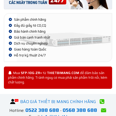
Sản phẩm chính hãng
Đầy đủ giấy tờ CO,CQ
Bảo hành chính hãng
Giá bán cạnh tranh nhất
Dịch vụ chuyên nghiệp
Giao hàng toàn Quốc
Hỗ trợ kỹ thuật 24/7
Mua
SFP-10G-ZR=
từ
THIETBIMANG.COM
để đảm bảo sản
phẩm chính hãng. Tránh nguy cơ mua phải sản phẩm trôi nổi, kém
chất lượng.
BÁO GIÁ THIẾT BỊ MẠNG CHÍNH HÃNG
0522 388 688
0568 388 688
Hotline:
-