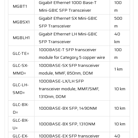
Gigabit Ethernet 1000 Base-T
100
MGBT1
Mini-GBIC SFP Transceiver
m
Gigabit Ethernet SX Mini-GBIC
500
MGBSX1
SFP Transceiver
m
Gigabit Ethernet LH Mini-GBIC
40
MGBLH1
SFP Transceiver
km
1000BASE-T SFP transceiver
100
GLC-TE=
module for Category 5 copper wire
m
GLC-SX-
1000BASE-SX SFP transceiver
1 km
MMD=
module, MMF, 850nm, DOM
1000BASE-LX/LH SFP
GLC-LH-
transceiver module, MMF/SMF,
10 km
SMD=
1310nm, DOM
GLC-BX-
1000BASE-BX SFP, 1490NM
10 km
D=
GLC-BX-
1000BASE-BX SFP, 1310NM
10 km
U=
GLC-EX-
1000BASE-EX SFP transceiver
40