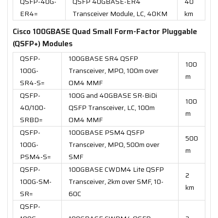
QSFP-40G-
QSFP 40GBASE-ER4
40
ER4=
Transceiver Module, LC, 40KM
km
Cisco 100GBASE Quad Small Form-Factor Pluggable
(QSFP+) Modules
QSFP-
100GBASE SR4 QSFP
100
100G-
Transceiver, MPO, 100m over
m
SR4-S=
OM4 MMF
QSFP-
100G and 40GBASE SR-BiDi
100
40/100-
QSFP Transceiver, LC, 100m
m
SRBD=
OM4 MMF
QSFP-
100GBASE PSM4 QSFP
500
100G-
Transceiver, MPO, 500m over
m
PSM4-S=
SMF
QSFP-
100GBASE CWDM4 Lite QSFP
2
100G-SM-
Transceiver, 2km over SMF, 10-
km
SR=
60C
QSFP-