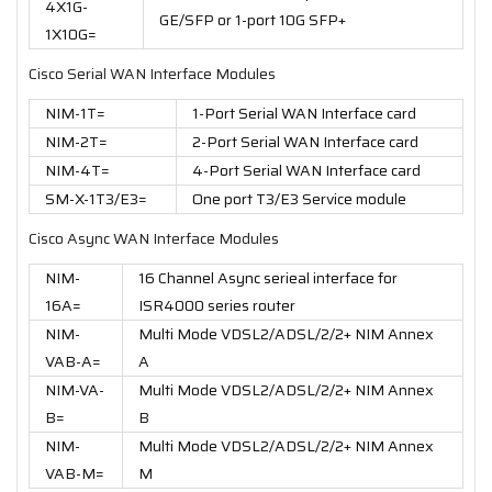
4X1G-
GE/SFP or 1-port 10G SFP+
1X10G=
Cisco Serial WAN Interface Modules
NIM-1T=
1-Port Serial WAN Interface card
NIM-2T=
2-Port Serial WAN Interface card
NIM-4T=
4-Port Serial WAN Interface card
SM-X-1T3/E3=
One port T3/E3 Service module
Cisco Async WAN Interface Modules
NIM-
16 Channel Async serieal interface for
16A=
ISR4000 series router
NIM-
Multi Mode VDSL2/ADSL/2/2+ NIM Annex
VAB-A=
A
NIM-VA-
Multi Mode VDSL2/ADSL/2/2+ NIM Annex
B=
B
NIM-
Multi Mode VDSL2/ADSL/2/2+ NIM Annex
VAB-M=
M