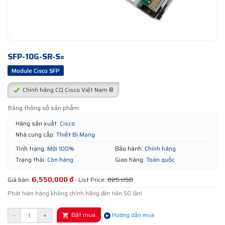
SFP-10G-SR-S=
Module Cisco SFP
Chính hãng CQ Cisco Việt Nam ®
Bảng thông số sản phẩm:
Hãng sản xuất:
Cisco
Nhà cung cấp:
Thiết Bị Mạng
Tình trạng:
Mới 100%
Bảo hành:
Chính hãng
Trạng thái:
Còn hàng
Giao hàng:
Toàn quốc
6,550,000 đ
Giá bán:
- List Price:
825 USD
Phát hiện hàng không chính hãng đền tiền 50 lần!
Đặt mua
-
+
Hướng dẫn mua