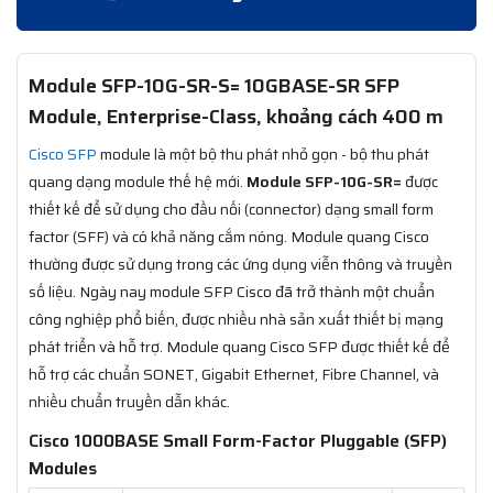
Module SFP-10G-SR-S= 10GBASE-SR SFP
Module, Enterprise-Class, khoảng cách 400 m​
Cisco SFP
module là một bộ thu phát nhỏ gọn - bộ thu phát
quang dạng module thế hệ mới.
Module SFP-10G-SR=
được
thiết kế để sử dụng cho đầu nối (connector) dạng small form
factor (SFF) và có khả năng cắm nóng. Module quang Cisco
thường được sử dụng trong các ứng dụng viễn thông và truyền
số liệu. Ngày nay module SFP Cisco đã trở thành một chuẩn
công nghiệp phổ biến, được nhiều nhà sản xuất thiết bị mạng
phát triển và hỗ trợ. Module quang Cisco SFP được thiết kế để
hỗ trợ các chuẩn SONET, Gigabit Ethernet, Fibre Channel, và
nhiều chuẩn truyền dẫn khác.
Cisco 1000BASE Small Form-Factor Pluggable (SFP)
Modules