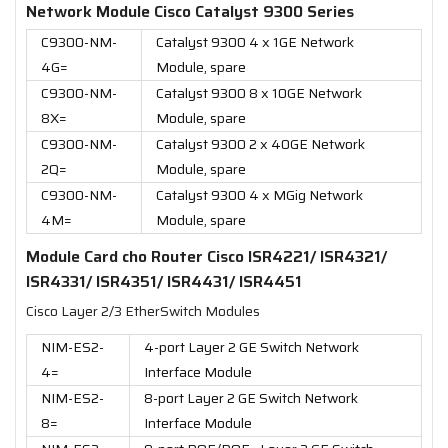
Network Module Cisco Catalyst 9300 Series
C9300-NM-
Catalyst 9300 4 x 1GE Network
4G=
Module, spare
C9300-NM-
Catalyst 9300 8 x 10GE Network
8X=
Module, spare
C9300-NM-
Catalyst 9300 2 x 40GE Network
2Q=
Module, spare
C9300-NM-
Catalyst 9300 4 x MGig Network
4M=
Module, spare
Module Card cho Router Cisco ISR4221/ ISR4321/
ISR4331/ ISR4351/ ISR4431/ ISR4451
Cisco Layer 2/3 EtherSwitch Modules
NIM-ES2-
4-port Layer 2 GE Switch Network
4=
Interface Module
NIM-ES2-
8-port Layer 2 GE Switch Network
8=
Interface Module