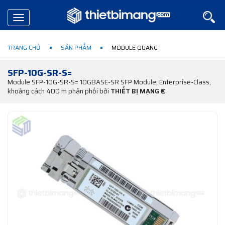
Toggle
navigation
TRANG CHỦ
SẢN PHẨM
MODULE QUANG
SFP-10G-SR-S=
Module SFP-10G-SR-S= 10GBASE-SR SFP Module, Enterprise-Class,
khoảng cách 400 m phân phối bởi
THIẾT BỊ MẠNG ®