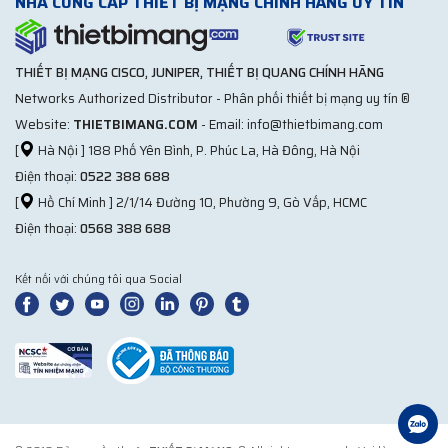
NHÀ CUNG CẤP THIẾT BỊ MẠNG CHÍNH HÃNG UY TÍN
THIẾT BỊ MẠNG CISCO, JUNIPER, THIẾT BỊ QUANG CHÍNH HÃNG
Networks Authorized Distributor - Phân phối thiết bị mạng uy tín ®
Website:
THIETBIMANG.COM
- Email: info@thietbimang.com
[
Hà Nội ] 188 Phố Yên Bình, P. Phúc La, Hà Đông, Hà Nội
Điện thoại:
0522 388 688
[
Hồ Chí Minh ] 2/1/14 Đường 10, Phường 9, Gò Vấp, HCMC
Điện thoại:
0568 388 688
Kết nối với chúng tôi qua Social