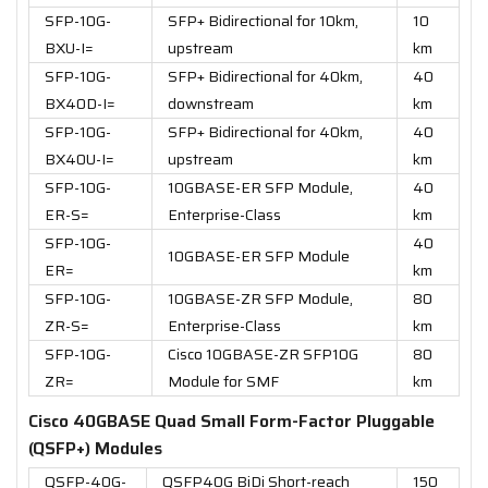
SFP-10G-
SFP+ Bidirectional for 10km,
10
BXU-I=
upstream
km
SFP-10G-
SFP+ Bidirectional for 40km,
40
BX40D-I=
downstream
km
SFP-10G-
SFP+ Bidirectional for 40km,
40
BX40U-I=
upstream
km
SFP-10G-
10GBASE-ER SFP Module,
40
ER-S=
Enterprise-Class
km
SFP-10G-
40
10GBASE-ER SFP Module
ER=
km
SFP-10G-
10GBASE-ZR SFP Module,
80
ZR-S=
Enterprise-Class
km
SFP-10G-
Cisco 10GBASE-ZR SFP10G
80
ZR=
Module for SMF
km
Cisco 40GBASE Quad Small Form-Factor Pluggable
(QSFP+) Modules
QSFP-40G-
QSFP40G BiDi Short-reach
150