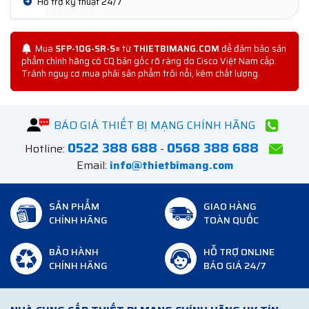
Hỗ trợ kỹ thuật 24/7
Mua
SFP-10G-SR-S=
từ
THIETBIMANG.COM
để đảm bảo sản
phẩm chính hãng có CQ bản gốc rõ ràng do Cisco Việt Nam cấp.
Tránh nguy cơ mua phải sản phẩm trôi nổi, kém chất lượng.
BÁO GIÁ THIẾT BỊ MẠNG CHÍNH HÃNG
0522 388 688
0568 388 688
Hotline:
-
Email:
info@thietbimang.com
SẢN PHẨM
GIAO HÀNG
CHÍNH HÃNG
TOÀN QUỐC
BẢO HÀNH
HỖ TRỢ ONLINE
CHÍNH HÃNG
BÁO GIÁ 24/7