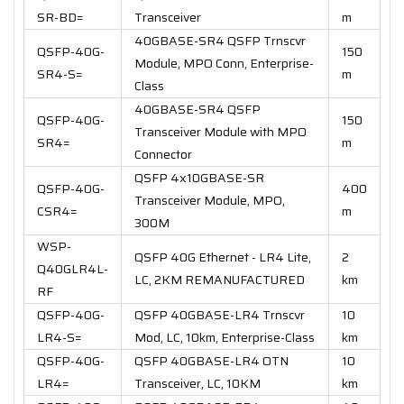
SR-BD=
Transceiver
m
40GBASE-SR4 QSFP Trnscvr
QSFP-40G-
150
Module, MPO Conn, Enterprise-
SR4-S=
m
Class
40GBASE-SR4 QSFP
QSFP-40G-
150
Transceiver Module with MPO
SR4=
m
Connector
QSFP 4x10GBASE-SR
QSFP-40G-
400
Transceiver Module, MPO,
CSR4=
m
300M
WSP-
QSFP 40G Ethernet - LR4 Lite,
2
Q40GLR4L-
LC, 2KM REMANUFACTURED
km
RF
QSFP-40G-
QSFP 40GBASE-LR4 Trnscvr
10
LR4-S=
Mod, LC, 10km, Enterprise-Class
km
QSFP-40G-
QSFP 40GBASE-LR4 OTN
10
LR4=
Transceiver, LC, 10KM
km