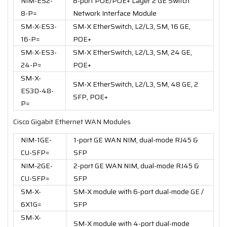
NIM-ES2-
8-port POE/POE+ Layer 2 GE Switch
8-P=
Network Interface Module
SM-X-ES3-
SM-X EtherSwitch, L2/L3, SM, 16 GE,
16-P=
POE+
SM-X-ES3-
SM-X EtherSwitch, L2/L3, SM, 24 GE,
24-P=
POE+
SM-X-
SM-X EtherSwitch, L2/L3, SM, 48 GE, 2
ES3D-48-
SFP, POE+
P=
Cisco Gigabit Ethernet WAN Modules
NIM-1GE-
1-port GE WAN NIM, dual-mode RJ45 &
CU-SFP=
SFP
NIM-2GE-
2-port GE WAN NIM, dual-mode RJ45 &
CU-SFP=
SFP
SM-X-
SM-X module with 6-port dual-mode GE /
6X1G=
SFP
SM-X-
SM-X module with 4-port dual-mode