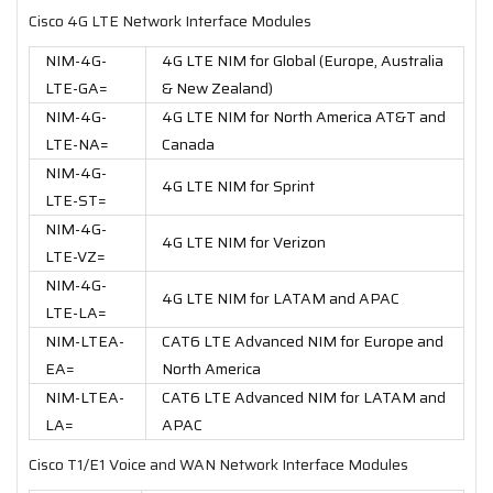
Cisco 4G LTE Network Interface Modules
NIM-4G-
4G LTE NIM for Global (Europe, Australia
LTE-GA=
& New Zealand)
NIM-4G-
4G LTE NIM for North America AT&T and
LTE-NA=
Canada
NIM-4G-
4G LTE NIM for Sprint
LTE-ST=
NIM-4G-
4G LTE NIM for Verizon
LTE-VZ=
NIM-4G-
4G LTE NIM for LATAM and APAC
LTE-LA=
NIM-LTEA-
CAT6 LTE Advanced NIM for Europe and
EA=
North America
NIM-LTEA-
CAT6 LTE Advanced NIM for LATAM and
LA=
APAC
Cisco T1/E1 Voice and WAN Network Interface Modules