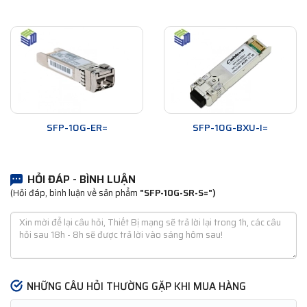
SFP-10G-ER=
SFP-10G-BXU-I=
HỎI ĐÁP - BÌNH LUẬN
(Hỏi đáp, bình luận về sản phẩm
"SFP-10G-SR-S=")
NHỮNG CÂU HỎI THƯỜNG GẶP KHI MUA HÀNG