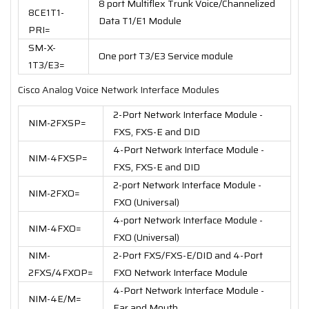
8 port Multiflex Trunk Voice/Channelized
8CE1T1-
Data T1/E1 Module
PRI=
SM-X-
One port T3/E3 Service module
1T3/E3=
Cisco Analog Voice Network Interface Modules
2-Port Network Interface Module -
NIM-2FXSP=
FXS, FXS-E and DID
4-Port Network Interface Module -
NIM-4FXSP=
FXS, FXS-E and DID
2-port Network Interface Module -
NIM-2FXO=
FXO (Universal)
4-port Network Interface Module -
NIM-4FXO=
FXO (Universal)
NIM-
2-Port FXS/FXS-E/DID and 4-Port
2FXS/4FXOP=
FXO Network Interface Module
4-Port Network Interface Module -
NIM-4E/M=
Ear and Mouth