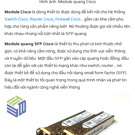
Hình ảnh: Module quang Cisco
Module Cisco
là dòng thiết bị được dùng để kết nối cho hệ thống
Switch Cisco
,
Router Cisco
,
Firewall Cisco
… gồm các khe cắm phù
hợp cho từng sản phẩm riêng biệt. Nó thường được gọi với nhiều tên
khác nhau nhưng nổi bật nhất là SFP quang.
Module quang SFP Cisco
là thiết bị thu phát có kích thước nhỏ
gọn, có khả năng cắm nóng, được sử dụng cho lĩnh vực viễn thông
và truyền dữ liệu. Một đầu SFP gắn vào cáp quang hoặc đồng, đầu
còn lại để gắn với các thiết bị mạng khác như switch, router… nó
được thiết kế để sử dụng cho đầu nối dạng small form factor (SFF).
Đây là một thiết bị tối quan trọng trong quá trình nhận và phát tin
hiệu đối với ngành công nghệ viễn thông.