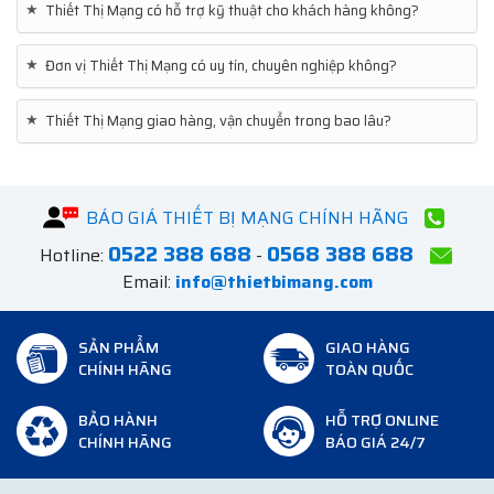
★
Thiết Thị Mạng có hỗ trợ kỹ thuật cho khách hàng không?
★
Đơn vị Thiết Thị Mạng có uy tín, chuyên nghiệp không?
★
Thiết Thị Mạng giao hàng, vận chuyển trong bao lâu?
BÁO GIÁ THIẾT BỊ MẠNG CHÍNH HÃNG
0522 388 688
0568 388 688
Hotline:
-
Email:
info@thietbimang.com
SẢN PHẨM
GIAO HÀNG
CHÍNH HÃNG
TOÀN QUỐC
BẢO HÀNH
HỖ TRỢ ONLINE
CHÍNH HÃNG
BÁO GIÁ 24/7