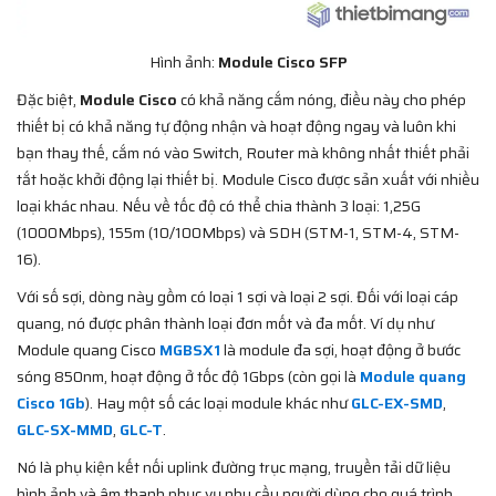
Hình ảnh:
Module Cisco SFP
Đặc biệt,
Module Cisco
có khả năng cắm nóng, điều này cho phép
thiết bị có khả năng tự động nhận và hoạt động ngay và luôn khi
bạn thay thế, cắm nó vào Switch, Router mà không nhất thiết phải
tắt hoặc khởi động lại thiết bị. Module Cisco được sản xuất với nhiều
loại khác nhau. Nếu về tốc độ có thể chia thành 3 loại: 1,25G
(1000Mbps), 155m (10/100Mbps) và SDH (STM-1, STM-4, STM-
16).
Với số sợi, dòng này gồm có loại 1 sợi và loại 2 sợi. Đối với loại cáp
quang, nó được phân thành loại đơn mốt và đa mốt. Ví dụ như
Module quang Cisco
MGBSX1
là module đa sợi, hoạt động ở bước
sóng 850nm, hoạt động ở tốc độ 1Gbps (còn gọi là
Module quang
Cisco 1Gb
). Hay một số các loại module khác như
GLC-EX-SMD
,
GLC-SX-MMD
,
GLC-T
.
Nó là phụ kiện kết nối uplink đường trục mạng, truyền tải dữ liệu
hình ảnh và âm thanh phục vụ nhu cầu người dùng cho quá trình