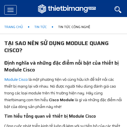
Toggle
navigation
TRANG CHỦ
TIN TỨC
TIN TỨC CÔNG NGHỆ
TẠI SAO NÊN SỬ DỤNG MODULE QUANG
CISCO?
Định nghĩa và những đặc điểm nổi bật của thiết bị
Module Cisco
Module Cisco
là một phương tiện vô cùng hữu ích để kết nối các
thiết bị mạng lại với nhau. Nó được người tiêu dùng đánh giá cao
trong các loại module trên thị trường hiện nay. Hãy cùng
thietbimang.com tìm hiểu
Cisco Module
là gì và những đặc điểm nổi
bật của dòng sản phẩm này nhé!
Tìm hiểu tổng quan về thiết bị Module Cisco
Công cuộc phát triển kinh tế luôn đi kèm với sự tiến bộ của các thiết