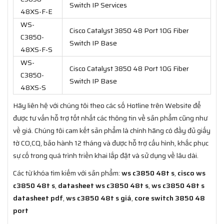
Switch IP Services
48XS-F-E
WS-
Cisco Catalyst 3850 48 Port 10G Fiber
C3850-
Switch IP Base
48XS-F-S
WS-
Cisco Catalyst 3850 48 Port 10G Fiber
C3850-
Switch IP Base
48XS-S
Hãy liên hệ với chúng tôi theo các số Hotline trên Website để
được tư vấn hỗ trợ tốt nhất các thông tin về sản phẩm cũng như
về giá. Chúng tôi cam kết sản phẩm là chính hãng có đầy đủ giấy
tờ CO,CQ, bảo hành 12 tháng và được hỗ trợ cấu hình, khắc phục
sự cố trong quá trình triền khai lắp đặt và sử dụng về lâu dài.
Các từ khóa tìm kiếm với sản phẩm:
ws c3850 48t s
,
cisco ws
c3850 48t s
,
datasheet ws c3850 48t s
,
ws c3850 48t s
datasheet pdf
,
ws c3850 48t s giá
,
core switch 3850 48
port