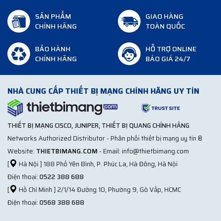
SẢN PHẨM
GIAO HÀNG
CHÍNH HÃNG
TOÀN QUỐC
BẢO HÀNH
HỖ TRỢ ONLINE
CHÍNH HÃNG
BÁO GIÁ 24/7
NHÀ CUNG CẤP THIẾT BỊ MẠNG CHÍNH HÃNG UY TÍN
THIẾT BỊ MẠNG CISCO, JUNIPER, THIẾT BỊ QUANG CHÍNH HÃNG
Networks Authorized Distributor - Phân phối thiết bị mạng uy tín ®
Website:
THIETBIMANG.COM
- Email: info@thietbimang.com
[
Hà Nội ] 188 Phố Yên Bình, P. Phúc La, Hà Đông, Hà Nội
Điện thoại:
0522 388 688
[
Hồ Chí Minh ] 2/1/14 Đường 10, Phường 9, Gò Vấp, HCMC
Điện thoại:
0568 388 688