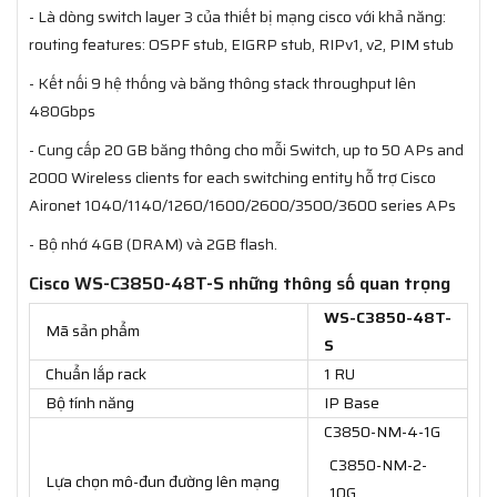
- Là dòng switch layer 3 của thiết bị mạng cisco với khả năng:
routing features: OSPF stub, EIGRP stub, RIPv1, v2, PIM stub
- Kết nối 9 hệ thống và băng thông stack throughput lên
480Gbps
- Cung cấp 20 GB băng thông cho mỗi Switch, up to 50 APs and
2000 Wireless clients for each switching entity hỗ trợ Cisco
Aironet 1040/1140/1260/1600/2600/3500/3600 series APs
- Bộ nhớ 4GB (DRAM) và 2GB flash.
Cisco WS-C3850-48T-S những thông số quan trọng
WS-C3850-48T-
Mã sản phẩm
S
Chuẩn lắp rack
1 RU
Bộ tính năng
IP Base
C3850-NM-4-1G
C3850-NM-2-
Lựa chọn mô-đun đường lên mạng
10G