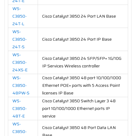
24T-E
WS-
C3850-
Cisco Catalyst 3850 24 Port LAN Base
24T-L
WS-
C3850-
Cisco Catalyst 3850 24 Port IP Base
24T-S
WS-
Cisco Catalyst 3850 24 SFP/SFP+ 1G/10G
C3850-
IP Services Wireless controller
24XS-E
WS-
Cisco Catalyst 3850 48 port 10/100/1000
C3850-
Ethernet POE+ ports with 5 Access Point
48PW-S
licenses IP Base
WS-
Cisco Catalyst 3850 Switch Layer 3 48
C3850-
port 10/100/1000 Ethernet ports IP
48T-E
service
WS-
Cisco Catalyst 3850 48 Port Data LAN
C3850-
Base