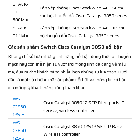
STACK-
Cáp xếp chồng Cisco StackWise-480 50cm
T1-
cho bộ chuyển đổi Cisco Catalyst 3850 series
50CM =
STACK-
Cáp xếp chồng Cisco StackWise-480 1m cho
T1-1M =
bộ chuyển đổi Cisco Catalyst 3850 series
Các sản phẩm Switch Cisco Catalyst 3850 nổi bật
Không chỉ sở hữu những tính năng nổi bật, dòng thiết bị chuyển
mạch này còn thể hiện sự vượt trội trong tính đa dạng về mẫu
mã, đưa ra cho khách hàng nhiều hơn những sự lựa chọn. Dưới
đây là một số những mã sản phẩm nổi bật và thông tin cơ bản,
xin mời quý khách hàng cùng tham khảo.
WS-
Cisco Catalyst 3850 12 SFP Fibric ports IP
C3850-
service, wireless controller
12S-E
WS-
Cisco Catalyst 3850-12S 12 SFP IP Base
C3850-
Wireless controller
12S-S