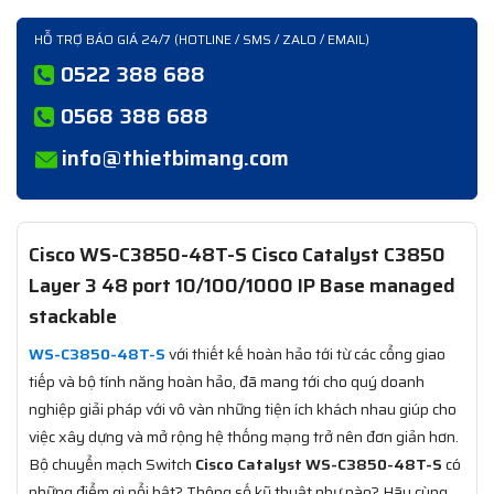
HỖ TRỢ BÁO GIÁ 24/7 (HOTLINE / SMS / ZALO / EMAIL)
0522 388 688
0568 388 688
info@thietbimang.com
Cisco WS-C3850-48T-S Cisco Catalyst C3850
Layer 3 48 port 10/100/1000 IP Base managed
stackable
WS-C3850-48T-S
với thiết kế hoàn hảo tới từ các cổng giao
tiếp và bộ tính năng hoàn hảo, đã mang tới cho quý doanh
nghiệp giải pháp với vô vàn những tiện ích khách nhau giúp cho
việc xây dựng và mở rộng hệ thống mạng trở nên đơn giản hơn.
Bộ chuyển mạch Switch
Cisco Catalyst WS-C3850-48T-S
có
những điểm gì nổi bật? Thông số kỹ thuật như nào? Hãy cùng