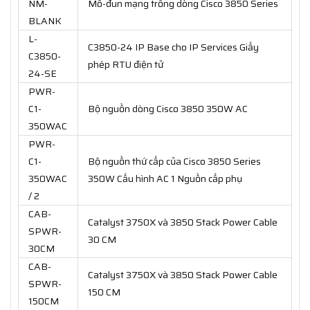
NM-
Mô-đun mạng trống dòng Cisco 3850 Series
BLANK
L-
C3850-24 IP Base cho IP Services Giấy
C3850-
phép RTU điện tử
24-SE
PWR-
C1-
Bộ nguồn dòng Cisco 3850 350W AC
350WAC
PWR-
C1-
Bộ nguồn thứ cấp của Cisco 3850 Series
350WAC
350W Cấu hình AC 1 Nguồn cấp phụ
/ 2
CAB-
Catalyst 3750X và 3850 Stack Power Cable
SPWR-
30 CM
30CM
CAB-
Catalyst 3750X và 3850 Stack Power Cable
SPWR-
150 CM
150CM