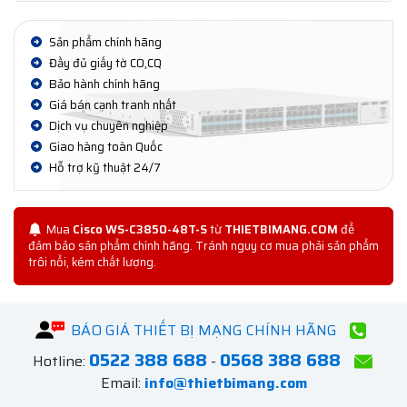
Sản phẩm chính hãng
Đầy đủ giấy tờ CO,CQ
Bảo hành chính hãng
Giá bán cạnh tranh nhất
Dịch vụ chuyên nghiệp
Giao hàng toàn Quốc
Hỗ trợ kỹ thuật 24/7
Mua
Cisco WS-C3850-48T-S
từ
THIETBIMANG.COM
để
đảm bảo sản phẩm chính hãng. Tránh nguy cơ mua phải sản phẩm
trôi nổi, kém chất lượng.
BÁO GIÁ THIẾT BỊ MẠNG CHÍNH HÃNG
0522 388 688
0568 388 688
Hotline:
-
Email:
info@thietbimang.com