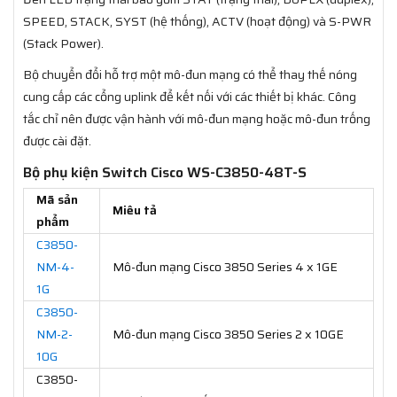
SPEED, STACK, SYST (hệ thống), ACTV (hoạt động) và S-PWR
(Stack Power).
Bộ chuyển đổi hỗ trợ một mô-đun mạng có thể thay thế nóng
cung cấp các cổng uplink để kết nối với các thiết bị khác. Công
tắc chỉ nên được vận hành với mô-đun mạng hoặc mô-đun trống
được cài đặt.
Bộ phụ kiện Switch Cisco WS-C3850-48T-S
Mã sản
Miêu tả
phẩm
C3850-
NM-4-
Mô-đun mạng Cisco 3850 Series 4 x 1GE
1G
C3850-
NM-2-
Mô-đun mạng Cisco 3850 Series 2 x 10GE
10G
C3850-