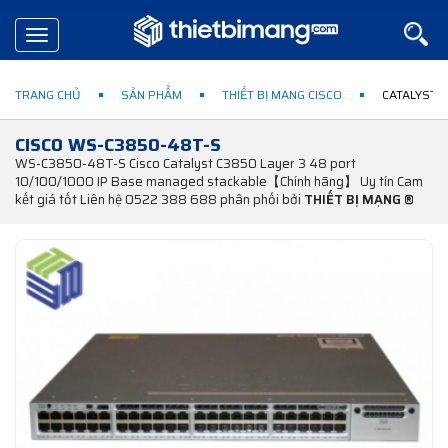
Toggle
navigation
TRANG CHỦ
SẢN PHẨM
THIẾT BỊ MẠNG CISCO
CATALYST 
CISCO WS-C3850-48T-S
WS-C3850-48T-S Cisco Catalyst C3850 Layer 3 48 port
10/100/1000 IP Base managed stackable【Chính hãng】 Uy tín Cam
kết giá tốt Liên hệ 0522 388 688 phân phối bởi
THIẾT BỊ MẠNG ®