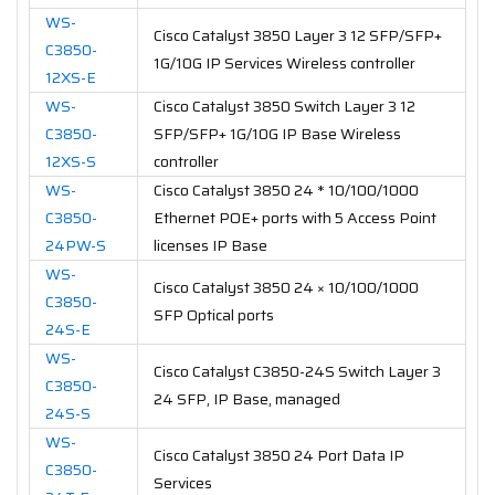
WS-
Cisco Catalyst 3850 Layer 3 12 SFP/SFP+
C3850-
1G/10G IP Services Wireless controller
12XS-E
WS-
Cisco Catalyst 3850 Switch Layer 3 12
C3850-
SFP/SFP+ 1G/10G IP Base Wireless
12XS-S
controller
WS-
Cisco Catalyst 3850 24 * 10/100/1000
C3850-
Ethernet POE+ ports with 5 Access Point
24PW-S
licenses IP Base
WS-
Cisco Catalyst 3850 24 × 10/100/1000
C3850-
SFP Optical ports
24S-E
WS-
Cisco Catalyst C3850-24S Switch Layer 3
C3850-
24 SFP, IP Base, managed
24S-S
WS-
Cisco Catalyst 3850 24 Port Data IP
C3850-
Services