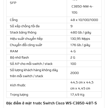
SFP
C3850-NM-4-
10G
Cổng
48 x 10/100/1000
Số xếp chồng tối đa
9
Stack băng thông
480 Gb / giây
Hiệu suất chuyển tiếp
130,95 Mpps
Chuyển đổi công suất
176 Gb / giây
RAM
4 G
Bộ nhớ flash
2 G
Số AP cho mỗi switch / stack
100
Số lượng khách hàng không dây
2000
trên mỗi switch / stack
44,5 cm x 44,5
Kích thước
cm x 4,45 cm
Trọng lượng
17,49 Kg
Đặc điểm ở mặt trước Switch Cisco WS-C3850-48T-S