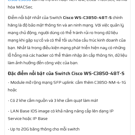
hóa MACSec.
Điểm nổi bật nhất của Switch
Cisco WS-C3850-48T-S
chính
hãng là độ bảo mật thông tin và an ninh mạng. Với việc quản lý
mạng chủ động, người dùng có thể tránh rủi ro trong dữ liệu
mạng khi gặp sự cố và có thể tối ưu hóa cấu trúc kinh doanh của
bạn. Nhất là trong điều kiện mạng phát triển hiện nay có những
lỗ hổng mà các hacker có thể thâm nhập ăn cắp thông tin, dữ liệu
làm ảnh hưởng đến công việc của bạn.
Đặc điểm nổi bật của Switch Cisco WS-C3850-48T-S
- Module mở rộng mạng SFP uplink: cắm thêm C3850-NM-4-1G
hoặc
- Có 2 khe cắm nguồn và 3 khe cắm quạt làm mát
- LAN Base IOS image có khả năng nâng cấp lên dạng IP
Service hoặc IP Base
- Up to 20G băng thông cho mỗi switch