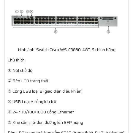
Hình ảnh: Switch Cisco WS-C3850-48T-S chính hãng
Chú thích:
① Nút chế độ
② Đèn LED trạng thái
③ Cổng USB loại B (giao diện điều khiển)
④ USB Loại A cổng lưu trữ
⑤ 24 * 10/100/1000 Cổng Ethernet
⑥ Khe cắm mô-đun đường lên SFP mạng
Đèn LED trạng thái bao gồm STAT (trạng thái), DUPLX (duplex),