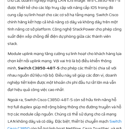
cho các doanh nghiệp mạng LAN IOS image. WS-C3850-48T-S
được thiết kế cho các lớp truy cập với nâng cấp IOS trong đó
cung cấp sự linh hoạt cho các cơ sở hạ tầng mạng. Switch Cisco
chính hãng kết hợp cả khả năng có dây và không dây trên một
tính năng cơ sở platform. Công nghệ StackPower cho phép công
suất điện xếp chồng để điện dự phòng giữa các thành viên
stack.
Module uplink mạng tăng cường sự linh hoạt cho khách hàng lựa
chọn kết nối uplink mạng. Với vai trò là bộ điều khiển thông
minh,
Switch C3850-48T-S
cho phép các thiết bị chia sẻ với
nhau nguồn dữ liệu nội bộ. Điều này sẽ giúp các đơn vị, doanh
nghiệp tiết kiệm được một khoản chi phí đầu tư rất lớn mà vẫn
đạt hiệu quả công việc cao nhất.
Ngoài ra, Switch Cisco C3850-48T-S còn sở hữu tính năng hỗ
trợ full duplex giúp mở rộng băng thông cho đường truyền và hỗ
trợ các module cấp nguồn. Chúng có thể sử dụng cho cả mạng
LAN không dây và có dây. Đặc biệt, thiết bị chuyển mạch
Switch
Cisco C3850
còn hỗ trợ linh hoạt NetFlow, Cisco TrustSec, và mã