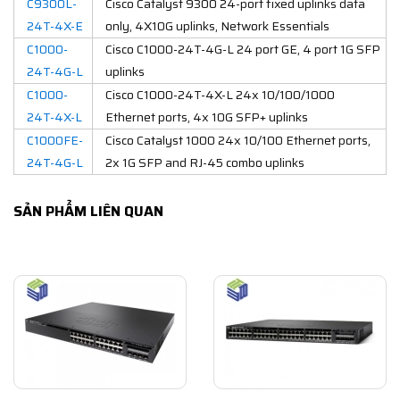
C9300L-
Cisco Catalyst 9300 24-port fixed uplinks data
24T-4X-E
only, 4X10G uplinks, Network Essentials
C1000-
Cisco C1000-24T-4G-L 24 port GE, 4 port 1G SFP
24T-4G-L
uplinks
C1000-
Cisco C1000-24T-4X-L 24x 10/100/1000
24T-4X-L
Ethernet ports, 4x 10G SFP+ uplinks
C1000FE-
Cisco Catalyst 1000 24x 10/100 Ethernet ports,
24T-4G-L
2x 1G SFP and RJ-45 combo uplinks
SẢN PHẨM LIÊN QUAN