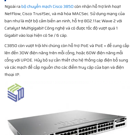
Ngoài ra
bộ chuyển mạch Cisco 3850
còn nhận hỗ trợ linh hoạt
NetFlow, Cisco TrustSec, và mã hóa MACSec. Sử dụng mạng của
bạn như là một bộ cảm biến an ninh, hỗ trợ 802.11ac Wave 2 với
Catalyst Multigigabit Công nghệ và có được tốc độ vượt quá 1
Gigabit vào loại hiện có 5e / 6 cáp.
C3850 còn vượt trội khi chúng còn hỗ trợ PoE và PoE + để cung cấp
lên đến 30W điện năng trên mỗi cổng, hoặc 60W điện năng mỗi
cổng với UPOE. Hủy bỏ sự cần thiết cho hệ thống cáp điện bổ sung
và các mạch để cấp nguồn cho các điểm truy cập của bạn và điện
thoại IP.