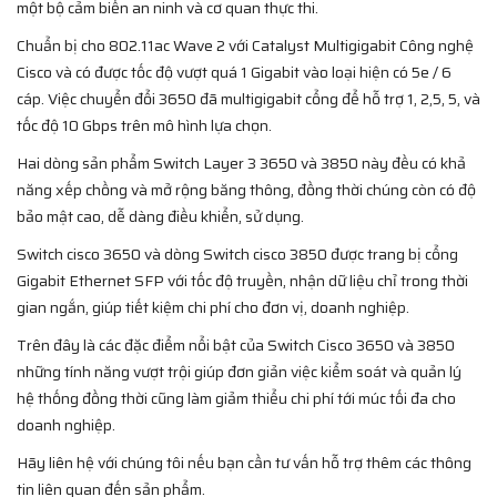
một bộ cảm biến an ninh và cơ quan thực thi.
Chuẩn bị cho 802.11ac Wave 2 với Catalyst Multigigabit Công nghệ
Cisco và có được tốc độ vượt quá 1 Gigabit vào loại hiện có 5e / 6
cáp. Việc chuyển đổi 3650 đã multigigabit cổng để hỗ trợ 1, 2,5, 5, và
tốc độ 10 Gbps trên mô hình lựa chọn.
Hai dòng sản phẩm Switch Layer 3 3650 và 3850 này đều có khả
năng xếp chồng và mở rộng băng thông, đồng thời chúng còn có độ
bảo mật cao, dễ dàng điều khiển, sử dụng.
Switch cisco 3650 và dòng Switch cisco 3850 được trang bị cổng
Gigabit Ethernet SFP với tốc độ truyền, nhận dữ liệu chỉ trong thời
gian ngắn, giúp tiết kiệm chi phí cho đơn vị, doanh nghiệp.
Trên đây là các đặc điểm nổi bật của Switch Cisco 3650 và 3850
những tính năng vượt trội giúp đơn giản việc kiểm soát và quản lý
hệ thống đồng thời cũng làm giảm thiểu chi phí tới múc tối đa cho
doanh nghiệp.
Hãy liên hệ với chúng tôi nếu bạn cần tư vấn hỗ trợ thêm các thông
tin liên quan đến sản phẩm.