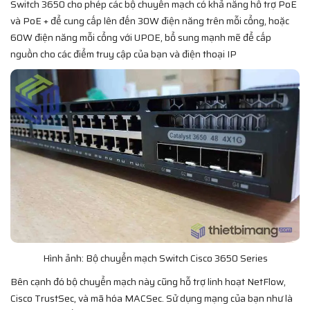
Switch 3650 cho phép các bộ chuyển mạch có khả năng hỗ trợ PoE
và PoE + để cung cấp lên đến 30W điện năng trên mỗi cổng, hoặc
60W điện năng mỗi cổng với UPOE, bổ sung mạnh mẽ để cấp
nguồn cho các điểm truy cập của bạn và điện thoại IP
Hình ảnh: Bộ chuyển mạch Switch Cisco 3650 Series
Bên cạnh đó bộ chuyển mạch này cũng hỗ trợ linh hoạt NetFlow,
Cisco TrustSec, và mã hóa MACSec. Sử dụng mạng của bạn như là