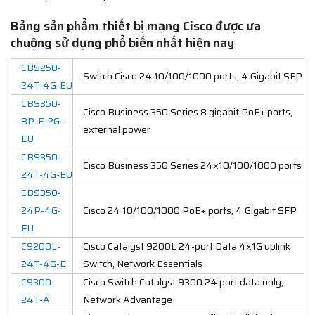
Bảng sản phẩm thiết bị mạng Cisco được ưa
chuộng sử dụng phổ biến nhất hiện nay
CBS250-
Switch Cisco 24 10/100/1000 ports, 4 Gigabit SFP
24T-4G-EU
CBS350-
Cisco Business 350 Series 8 gigabit PoE+ ports,
8P-E-2G-
external power
EU
CBS350-
Cisco Business 350 Series 24x10/100/1000 ports
24T-4G-EU
CBS350-
24P-4G-
Cisco 24 10/100/1000 PoE+ ports, 4 Gigabit SFP
EU
C9200L-
Cisco Catalyst 9200L 24-port Data 4x1G uplink
24T-4G-E
Switch, Network Essentials
C9300-
Cisco Switch Catalyst 9300 24 port data only,
24T-A
Network Advantage