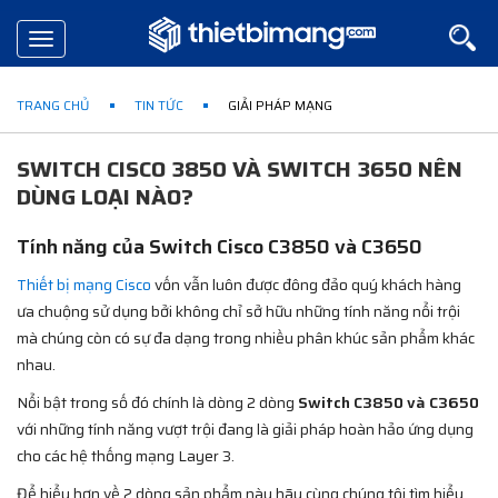
Toggle
navigation
TRANG CHỦ
TIN TỨC
GIẢI PHÁP MẠNG
SWITCH CISCO 3850 VÀ SWITCH 3650 NÊN
DÙNG LOẠI NÀO?
Tính năng của Switch Cisco C3850 và C3650
Thiết bị mạng Cisco
vốn vẫn luôn được đông đảo quý khách hàng
ưa chuộng sử dụng bởi không chỉ sở hữu những tính năng nổi trội
mà chúng còn có sự đa dạng trong nhiều phân khúc sản phẩm khác
nhau.
Nổi bật trong số đó chính là dòng 2 dòng
Switch C3850 và C3650
với những tính năng vượt trội đang là giải pháp hoàn hảo ứng dụng
cho các hệ thống mạng Layer 3.
Để hiểu hơn về 2 dòng sản phẩm này hãy cùng chúng tôi tìm hiểu