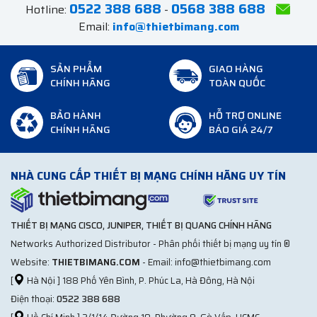
0522 388 688
0568 388 688
Hotline:
-
Email:
info@thietbimang.com
SẢN PHẨM
GIAO HÀNG
CHÍNH HÃNG
TOÀN QUỐC
BẢO HÀNH
HỖ TRỢ ONLINE
CHÍNH HÃNG
BÁO GIÁ 24/7
NHÀ CUNG CẤP THIẾT BỊ MẠNG CHÍNH HÃNG UY TÍN
THIẾT BỊ MẠNG CISCO, JUNIPER, THIẾT BỊ QUANG CHÍNH HÃNG
Networks Authorized Distributor - Phân phối thiết bị mạng uy tín ®
Website:
THIETBIMANG.COM
- Email: info@thietbimang.com
[
Hà Nội ] 188 Phố Yên Bình, P. Phúc La, Hà Đông, Hà Nội
Điện thoại:
0522 388 688